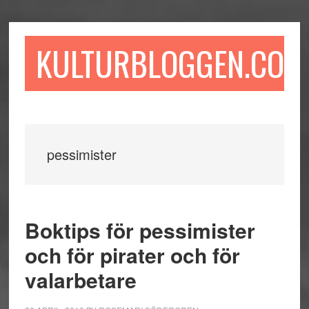
Hoppa
Hoppa
Hoppa
till
till
till
huvudinnehåll
det
sidfot
KULTURBLOGGEN.COM
primära
sidofältet
pessimister
Boktips för pessimister
och för pirater och för
valarbetare