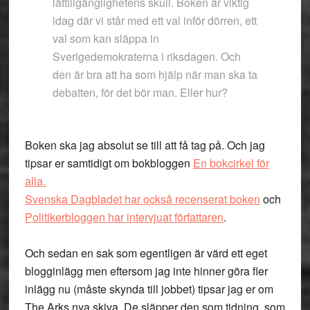
lättillgänglighetens skull. Boken är viktig
idag där vi står med ett val inför dörren, ett
val som kan släppa in
Sverigedemokraterna i riksdagen. Och
den är bra att ha som hjälp när man ska ta
debatten, för det bör man. Eller hur?
Boken ska jag absolut se till att få tag på. Och jag
tipsar er samtidigt om bokbloggen
En bokcirkel för
alla.
Svenska Dagbladet har också recenserat boken
och
Politikerbloggen har intervjuat författaren
.
Och sedan en sak som egentligen är värd ett eget
blogginlägg men eftersom jag inte hinner göra fler
inlägg nu (måste skynda till jobbet) tipsar jag er om
The Arks nya skiva. De släpper den som tidning, som