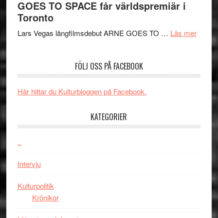
GOES TO SPACE får världspremiär i
Jackie
tv-
Vem
Toronto
Chan
serie:
kan
i
Svärtan
styra
om
Lars Vegas långfilmsdebut ARNE GOES TO …
Läs mer
storform
–
Mauri?
Lars
välgjort
Vegas
FÖLJ OSS PÅ FACEBOOK
om
långfi
människans
ARNE
mörker
GOES
Här hittar du Kulturbloggen på Facebook.
med
TO
imponerande
SPAC
KATEGORIER
unga
får
skådespelar
världs
..
i
Toront
Intervju
Kulturpolitik
Krönikor