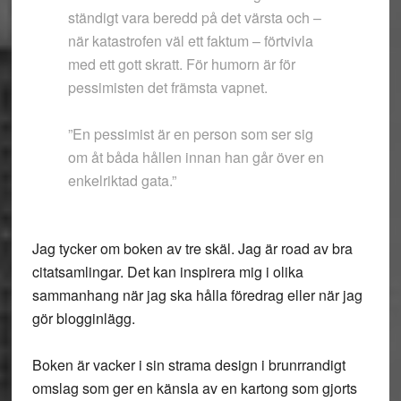
ständigt vara beredd på det värsta och –
när katastrofen väl ett faktum – förtvivla
med ett gott skratt. För humorn är för
pessimisten det främsta vapnet.
”En pessimist är en person som ser sig
om åt båda hållen innan han går över en
enkelriktad gata.”
Jag tycker om boken av tre skäl. Jag är road av bra
citatsamlingar. Det kan inspirera mig i olika
sammanhang när jag ska hålla föredrag eller när jag
gör blogginlägg.
Boken är vacker i sin strama design i brunrrandigt
omslag som ger en känsla av en kartong som gjorts