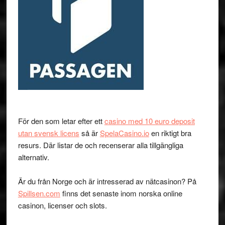
För den som letar efter ett
casino med 10 euro deposit
utan svensk licens
så är
SpelaCasino.io
en riktigt bra
resurs. Där listar de och recenserar alla tillgängliga
alternativ.
Är du från Norge och är intresserad av nätcasinon? På
Spillsen.com
finns det senaste inom norska online
casinon, licenser och slots.