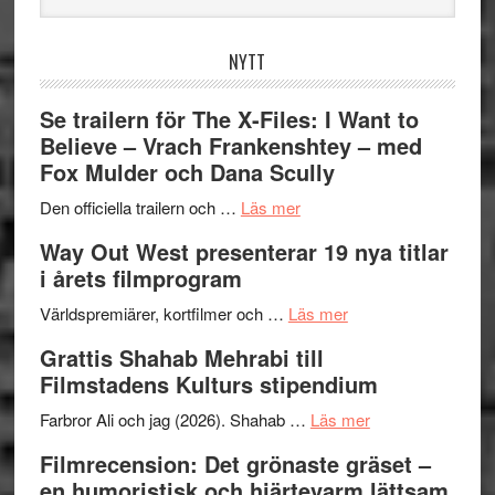
webbplatsen
NYTT
Se trailern för The X-Files: I Want to
Believe – Vrach Frankenshtey – med
Fox Mulder och Dana Scully
om
Den officiella trailern och …
Läs mer
Se
Way Out West presenterar 19 nya titlar
trailern
i årets filmprogram
för
The
om
Världspremiärer, kortfilmer och …
Läs mer
X-
Way
Grattis Shahab Mehrabi till
Files:
Out
Filmstadens Kulturs stipendium
I
West
Want
presenterar
om
Farbror Ali och jag (2026). Shahab …
Läs mer
to
19
Grattis
Filmrecension: Det grönaste gräset –
Believe
nya
Shahab
en humoristisk och hjärtevarm lättsam