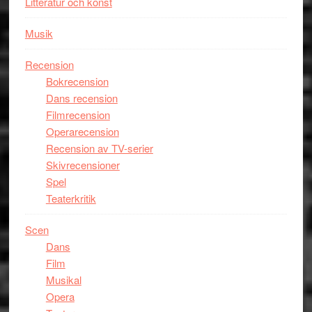
Litteratur och konst
Musik
Recension
Bokrecension
Dans recension
Filmrecension
Operarecension
Recension av TV-serier
Skivrecensioner
Spel
Teaterkritik
Scen
Dans
Film
Musikal
Opera