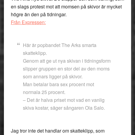
en slags protest mot att momsen på skivor är mycket
högre än den på tidningar.
Från Expressen:
Här är popbandet The Arks smarta
skatteklipp.
Genom att ge ut nya skivan i tidningsform
slipper gruppen en stor del av den moms
som annars ligger på skivor.
Man betalar bara sex procent mot
normala 25 procent.
– Det är halva priset mot vad en vanlig
skiva kostar, säger sångaren Ola Salo.
Jag tror inte det handlar om skatteklipp, som