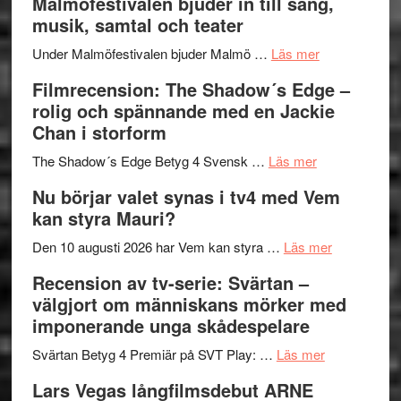
Malmöfestivalen bjuder in till sång,
terräng
Endre,
ger
musik, samtal och teater
Hannes
mycket
om
Meidal
att
Under Malmöfestivalen bjuder Malmö …
Läs mer
Malmöfestiva
och
tänka
Filmrecension: The Shadow´s Edge –
bjuder
Roland
på
rolig och spännande med en Jackie
in
Pöntinen
Chan i storform
till
avslutar
om
sång,
Scensommar
The Shadow´s Edge Betyg 4 Svensk …
Läs mer
Filmrecension
musik,
på
Nu börjar valet synas i tv4 med Vem
The
samtal
Artipelag
kan styra Mauri?
Shadow
och
´s
teater
om
Den 10 augusti 2026 har Vem kan styra …
Läs mer
Edge
Nu
Recension av tv-serie: Svärtan –
–
börjar
välgjort om människans mörker med
rolig
valet
imponerande unga skådespelare
och
synas
spännande
om
i
Svärtan Betyg 4 Premiär på SVT Play: …
Läs mer
med
Recension
tv4
Lars Vegas långfilmsdebut ARNE
en
av
med