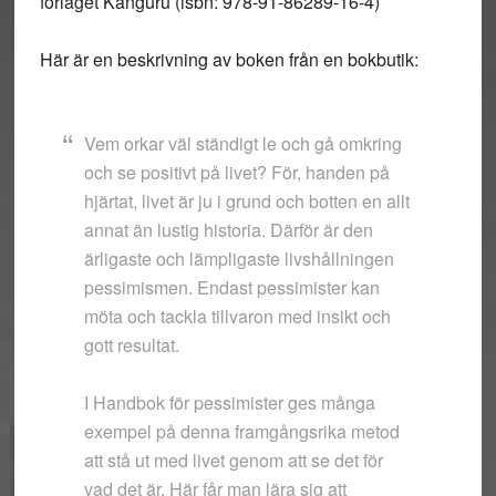
förlaget Känguru (isbn: 978-91-86289-16-4)
Här är en beskrivning av boken från en bokbutik:
Vem orkar väl ständigt le och gå omkring
och se positivt på livet? För, handen på
hjärtat, livet är ju i grund och botten en allt
annat än lustig historia. Därför är den
ärligaste och lämpligaste livshållningen
pessimismen. Endast pessimister kan
möta och tackla tillvaron med insikt och
gott resultat.
I Handbok för pessimister ges många
exempel på denna framgångsrika metod
att stå ut med livet genom att se det för
vad det är. Här får man lära sig att