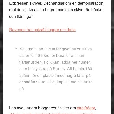
Expressen skriver. Det handlar om en demonstration
mot det sjuka att ha högre moms på skivor än böcker
och tidningar.
Ravenna har också bloggar om detta
:
Nej, man kan inte ta för givet att en skiva
säljer för 189 kronor bara för att man
fjärtar ut den. Folk kan ladda ner numer,
eller testlyssna på Spotify. Att betala 189
spänn för en plastbit med några låtar på
är såååå 90-tal. Ute, kaputt, inte att tänka
på.
Läs även andra bloggares åsikter om
piratfrågor
,