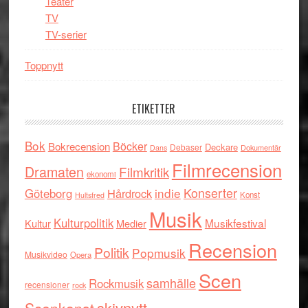
Teater
TV
TV-serier
Toppnytt
ETIKETTER
Bok
Böcker
Bokrecension
Deckare
Debaser
Dokumentär
Dans
Filmrecension
Dramaten
Filmkritik
ekonomi
indie
Konserter
Göteborg
Hårdrock
Konst
Hultsfred
Musik
Kulturpolitik
Musikfestival
Kultur
Medier
Recension
Politik
Popmusik
Musikvideo
Opera
Scen
samhälle
Rockmusik
recensioner
rock
skivnytt