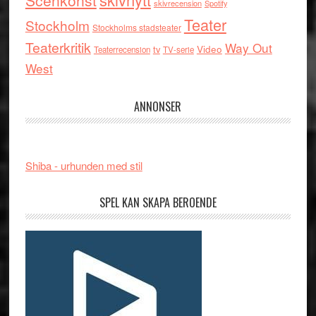
Scenkonst
skivrecension
Spotify
Teater
Stockholm
Stockholms stadsteater
Teaterkritik
Way Out
tv
Video
Teaterrecension
TV-serie
West
ANNONSER
Shiba - urhunden med stil
SPEL KAN SKAPA BEROENDE