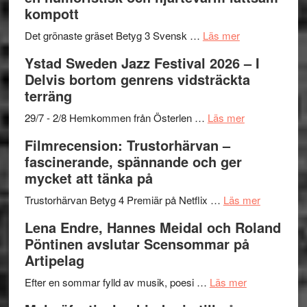
–
titlar
Mehrabi
kompott
Vrach
i
till
Frankenshtey
årets
Filmstadens
om
Det grönaste gräset Betyg 3 Svensk …
Läs mer
–
filmprogram
Kulturs
Filmrecension:
Ystad Sweden Jazz Festival 2026 – I
med
stipendium
Det
Delvis bortom genrens vidsträckta
Fox
grönaste
terräng
Mulder
gräset
och
–
om
29/7 - 2/8 Hemkommen från Österlen …
Läs mer
Dana
en
Ystad
Filmrecension: Trustorhärvan –
Scully
humoristisk
Sweden
fascinerande, spännande och ger
och
Jazz
mycket att tänka på
hjärtevarm
Festival
lättsam
2026
om
Trustorhärvan Betyg 4 Premiär på Netflix …
Läs mer
kompott
–
Filmrecens
Lena Endre, Hannes Meidal och Roland
I
Trustorhä
Pöntinen avslutar Scensommar på
Delvis
–
Artipelag
bortom
fascineran
genrens
om
spännand
Efter en sommar fylld av musik, poesi …
Läs mer
vidsträckta
Lena
och