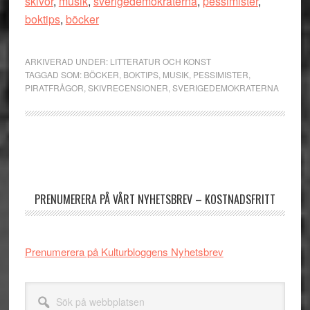
skivor
,
musik
,
sverigedemokraterna
,
pessimister
,
boktips
,
böcker
ARKIVERAD UNDER:
LITTERATUR OCH KONST
TAGGAD SOM:
BÖCKER
,
BOKTIPS
,
MUSIK
,
PESSIMISTER
,
PIRATFRÅGOR
,
SKIVRECENSIONER
,
SVERIGEDEMOKRATERNA
Primärt
sidofält
PRENUMERERA PÅ VÅRT NYHETSBREV – KOSTNADSFRITT
Prenumerera på Kulturbloggens Nyhetsbrev
Sök
på