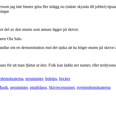
rsom jag inte hinner göra fler inlägg nu (måste skynda till jobbet) tip
ingar.
tor del av den moms som annars ligger på skivor.
aren Ola Salo.
handlar om en demonstration mot det sjuka att ha högre moms på skivor 
bara för att man fjärtar ut den. Folk kan ladda ner numer, eller testlyssn
gedemokraterna
,
pessimister
,
boktips
,
böcker
usik
,
pessimister
,
piratfrågor
,
Skivrecensioner
,
sverigedemokraterna