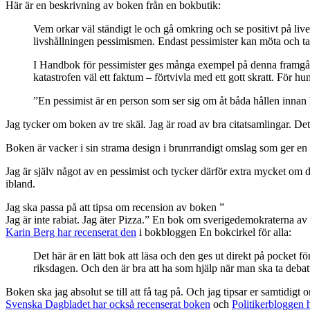
Här är en beskrivning av boken från en bokbutik:
Vem orkar väl ständigt le och gå omkring och se positivt på livet?
livshållningen pessimismen. Endast pessimister kan möta och tack
I Handbok för pessimister ges många exempel på denna framgångsr
katastrofen väl ett faktum – förtvivla med ett gott skratt. För h
”En pessimist är en person som ser sig om åt båda hållen innan 
Jag tycker om boken av tre skäl. Jag är road av bra citatsamlingar. De
Boken är vacker i sin strama design i brunrrandigt omslag som ger en 
Jag är själv något av en pessimist och tycker därför extra mycket om de
ibland.
Jag ska passa på att tipsa om recension av boken ”
Jag är inte rabiat. Jag äter Pizza.” En bok om sverigedemokraterna av
Karin Berg har recenserat den
i bokbloggen En bokcirkel för alla:
Det här är en lätt bok att läsa och den ges ut direkt på pocket fö
riksdagen. Och den är bra att ha som hjälp när man ska ta debatt
Boken ska jag absolut se till att få tag på. Och jag tipsar er samtidi
Svenska Dagbladet har också recenserat boken
och
Politikerbloggen h