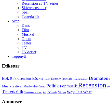
Recension av TV-serier
Skivrecensioner
Spel
Teaterkritik
Scen
Dans
Film
Musikal
Opera
Teater
TV
TV-serier
Toppnytt
Etiketter
Dramaten
Bok
Bokrecension
Böcker
Deckare
Debaser
Dokumentär
Dans
Recension
Politik
Popmusik
Musikfestival
Musikvideo
re
Opera
Teaterkritik
Way Out West
Video
tv
Teaterrecension
TV-serie
Annonser