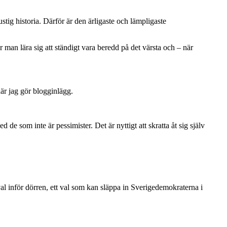
ustig historia. Därför är den ärligaste och lämpligaste
man lära sig att ständigt vara beredd på det värsta och – när
när jag gör blogginlägg.
e som inte är pessimister. Det är nyttigt att skratta åt sig själv
t val inför dörren, ett val som kan släppa in Sverigedemokraterna i