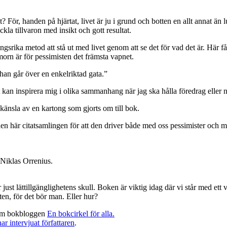
 För, handen på hjärtat, livet är ju i grund och botten en allt annat än l
la tillvaron med insikt och gott resultat.
ika metod att stå ut med livet genom att se det för vad det är. Här får 
umorn är för pessimisten det främsta vapnet.
han går över en enkelriktad gata.”
t kan inspirera mig i olika sammanhang när jag ska hålla föredrag eller 
känsla av en kartong som gjorts om till bok.
n här citatsamlingen för att den driver både med oss pessimister och med d
 Niklas Orrenius.
r just lättillgänglighetens skull. Boken är viktig idag där vi står med et
en, för det bör man. Eller hur?
gt om bokbloggen
En bokcirkel för alla.
ar intervjuat författaren
.