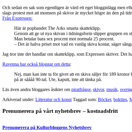
Och sedan en sak som egentligen är värd ett eget blogginlägg men efte
slags protest mot att momsen på skivor är mycket högre än den på tidn
Från Expressen:
Här är popbandet The Arks smarta skatteklipp.
Genom att ge ut nya skivan i tidningsform slipper gruppen en s
Man betalar bara sex procent mot normala 25 procent.
– Det är halva priset mot vad en vanlig skiva kostar, säger sång
Jag tror inte det handlar om skatteklipp, som Expressen skriver. Det 
Ravenna har också bloggar om detta
:
Nej, man kan inte ta för givet att en skiva säljer för 189 kronor 
på är såååå 90-tal. Ute, kaputt, inte att tänka på.
Läs även andra bloggares åsikter om
piratfrågor
,
skivor
,
musik
,
sveri
Arkiverad under:
Litteratur och konst
Taggad som:
Böcker
,
boktips
,
M
Primärt
Prenumerera på vårt nyhetsbrev – kostnadsfritt
sidofält
Prenumerera på Kulturbloggens Nyhetsbrev