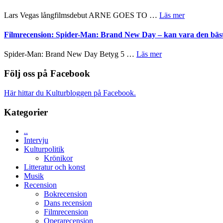
tv-
Jackie
Vem
serie:
Chan
om
Lars Vegas långfilmsdebut ARNE GOES TO …
Läs mer
kan
Svärtan
i
Lars
styra
–
storform
Vegas
Filmrecension: Spider-Man: Brand New Day – kan vara den bäs
Mauri?
välgjort
långfilmsde
om
ARNE
om
Spider-Man: Brand New Day Betyg 5 …
Läs mer
människans
GOES
Filmrecension:
mörker
TO
Spider-
Följ oss på Facebook
med
SPACE
Man:
imponerande
får
Brand
unga
Här hittar du Kulturbloggen på Facebook.
världspremi
New
skådespelare
i
Day
Kategorier
Toronto
–
kan
..
vara
Intervju
den
Kulturpolitik
bästa
Krönikor
Spider-
Litteratur och konst
Man
Musik
filmen
Recension
någonsin
Bokrecension
Dans recension
Filmrecension
Operarecension