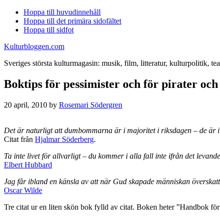
Hoppa till huvudinnehåll
Hoppa till det primära sidofältet
Hoppa till sidfot
Kulturbloggen.com
Sveriges största kulturmagasin: musik, film, litteratur, kulturpolitik, tea
Boktips för pessimister och för pirater och
20 april, 2010
by
Rosemari Södergren
Det är naturligt att dumbommarna är i majoritet i riksdagen – de är i m
Citat från
Hjalmar Söderberg
.
Ta inte livet för allvarligt – du kommer i alla fall inte ifrån det levande
Elbert Hubbard
Jag får ibland en känsla av att när Gud skapade människan överskat
Oscar Wilde
Tre citat ur en liten skön bok fylld av citat. Boken heter ”Handbok f