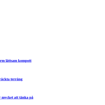
varm lättsam kompott
räckta terräng
r mycket att tänka på