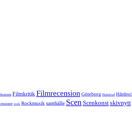
Filmrecension
Filmkritik
Göteborg
Hårdroc
ekonomi
Hultsfred
Scen
skivnytt
Scenkonst
samhälle
Rockmusik
censioner
rock