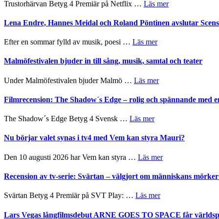
om
Trustorhärvan Betyg 4 Premiär på Netflix …
Läs mer
hjärtevarm
2026
Filmrecension:
lättsam
–
Trustorhärvan
Lena Endre, Hannes Meidal och Roland Pöntinen avslutar Scen
kompott
I
–
Delvis
fascinerande,
om
Efter en sommar fylld av musik, poesi …
Läs mer
bortom
spännande
Lena
genrens
och
Endre,
Malmöfestivalen bjuder in till sång, musik, samtal och teater
vidsträckta
ger
Hannes
terräng
mycket
Meidal
om
Under Malmöfestivalen bjuder Malmö …
Läs mer
att
och
Malmöfestivalen
tänka
Roland
bjuder
Filmrecension: The Shadow´s Edge – rolig och spännande med e
på
Pöntinen
in
avslutar
till
om
The Shadow´s Edge Betyg 4 Svensk …
Läs mer
Scensommar
sång,
Filmrecension:
på
musik,
The
Nu börjar valet synas i tv4 med Vem kan styra Mauri?
Artipelag
samtal
Shadow
och
´s
om
Den 10 augusti 2026 har Vem kan styra …
Läs mer
teater
Edge
Nu
–
börjar
Recension av tv-serie: Svärtan – välgjort om människans mörk
rolig
valet
och
synas
om
Svärtan Betyg 4 Premiär på SVT Play: …
Läs mer
spännande
i
Recension
med
tv4
av
Lars Vegas långfilmsdebut ARNE GOES TO SPACE får världspr
en
med