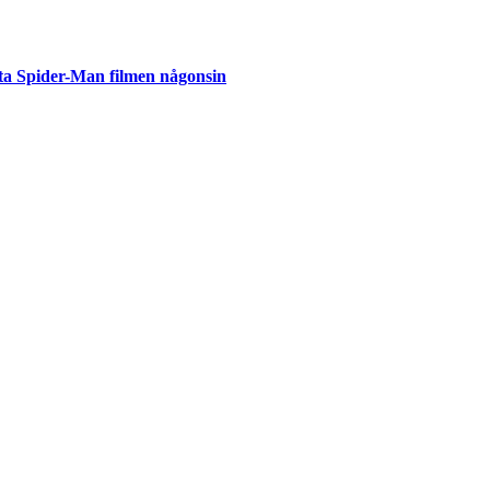
ta Spider-Man filmen någonsin
but
är