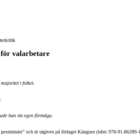
terkritik
 för valarbetare
ajoritet i folket.
.
tade han sin egen förmåga.
ör pessimister” och är utgiven på förlaget Känguru (isbn: 978-91-86289-