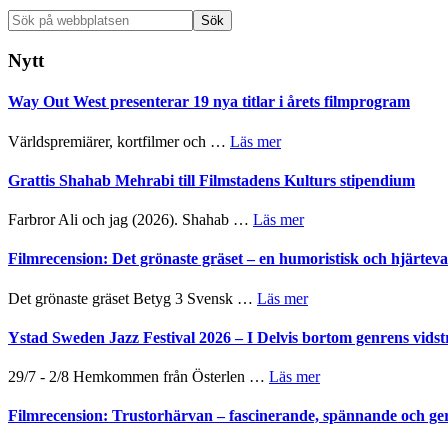
Sök
på
webbplatsen
Nytt
Way Out West presenterar 19 nya titlar i årets filmprogram
om
Världspremiärer, kortfilmer och …
Läs mer
Way
Out
Grattis Shahab Mehrabi till Filmstadens Kulturs stipendium
West
presenterar
om
Farbror Ali och jag (2026). Shahab …
Läs mer
19
Grattis
nya
Shahab
Filmrecension: Det grönaste gräset – en humoristisk och hjärte
titlar
Mehrabi
i
till
om
Det grönaste gräset Betyg 3 Svensk …
Läs mer
årets
Filmstadens
Filmrecension:
filmprogram
Kulturs
Det
Ystad Sweden Jazz Festival 2026 – I Delvis bortom genrens vidst
stipendium
grönaste
gräset
om
29/7 - 2/8 Hemkommen från Österlen …
Läs mer
–
Ystad
en
Sweden
Filmrecension: Trustorhärvan – fascinerande, spännande och ge
humoristisk
Jazz
och
Festival