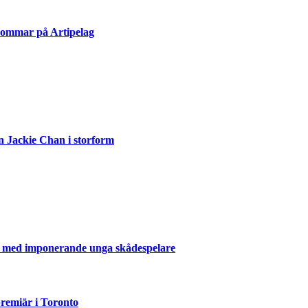
sommar på Artipelag
n Jackie Chan i storform
er med imponerande unga skådespelare
emiär i Toronto