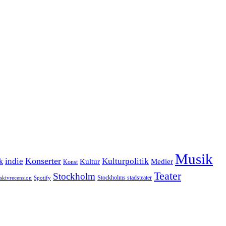
Musik
Konserter
k
indie
Kulturpolitik
Kultur
Medier
Konst
Teater
Stockholm
Stockholms stadsteater
skivrecension
Spotify