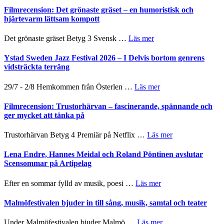
Believe
nya
Shahab
Filmrecension: Det grönaste gräset – en humoristisk och
–
titlar
Mehrabi
hjärtevarm lättsam kompott
Vrach
i
till
Frankenshtey
årets
Filmstadens
–
om
Det grönaste gräset Betyg 3 Svensk …
Läs mer
filmprogram
Kulturs
med
Filmrecension:
stipendium
Fox
Det
Ystad Sweden Jazz Festival 2026 – I Delvis bortom genrens
Mulder
grönaste
vidsträckta terräng
och
gräset
Dana
–
om
29/7 - 2/8 Hemkommen från Österlen …
Läs mer
Scully
en
Ystad
humoristisk
Sweden
Filmrecension: Trustorhärvan – fascinerande, spännande och
och
Jazz
ger mycket att tänka på
hjärtevarm
Festival
lättsam
2026
om
Trustorhärvan Betyg 4 Premiär på Netflix …
Läs mer
kompott
–
Filmrecension:
I
Trustorhärvan
Lena Endre, Hannes Meidal och Roland Pöntinen avslutar
Delvis
–
Scensommar på Artipelag
bortom
fascinerande,
genrens
spännande
om
Efter en sommar fylld av musik, poesi …
Läs mer
vidsträckta
och
Lena
terräng
ger
Endre,
Malmöfestivalen bjuder in till sång, musik, samtal och teater
mycket
Hannes
att
Meidal
om
Under Malmöfestivalen bjuder Malmö …
Läs mer