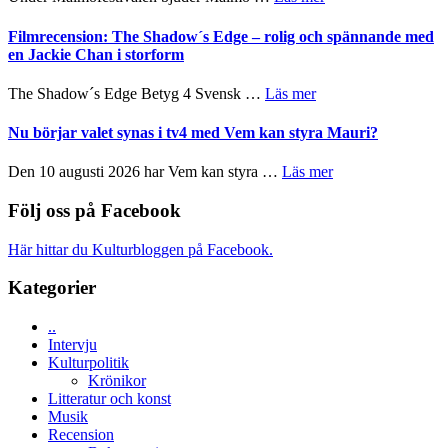
tänka
och
Malmöfestivalen
på
Roland
bjuder
Filmrecension: The Shadow´s Edge – rolig och spännande med
Pöntinen
in
en Jackie Chan i storform
avslutar
till
Scensommar
sång,
om
The Shadow´s Edge Betyg 4 Svensk …
Läs mer
på
musik,
Filmrecension:
Artipelag
samtal
The
Nu börjar valet synas i tv4 med Vem kan styra Mauri?
och
Shadow
teater
´s
om
Den 10 augusti 2026 har Vem kan styra …
Läs mer
Edge
Nu
–
börjar
Följ oss på Facebook
rolig
valet
och
synas
Här hittar du Kulturbloggen på Facebook.
spännande
i
med
tv4
Kategorier
en
med
Jackie
Vem
Chan
..
kan
i
Intervju
styra
storform
Kulturpolitik
Mauri?
Krönikor
Litteratur och konst
Musik
Recension