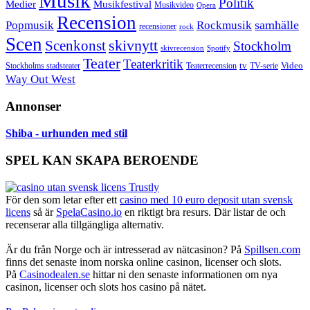
Musik
Politik
Musikfestival
Medier
Musikvideo
Opera
Recension
samhälle
Popmusik
Rockmusik
recensioner
rock
Scen
skivnytt
Scenkonst
Stockholm
skivrecension
Spotify
Teater
Teaterkritik
Video
Stockholms stadsteater
tv
Teaterrecension
TV-serie
Way Out West
Annonser
Shiba - urhunden med stil
SPEL KAN SKAPA BEROENDE
För den som letar efter ett
casino med 10 euro deposit utan svensk
licens
så är
SpelaCasino.io
en riktigt bra resurs. Där listar de och
recenserar alla tillgängliga alternativ.
Är du från Norge och är intresserad av nätcasinon? På
Spillsen.com
finns det senaste inom norska online casinon, licenser och slots.
På
Casinodealen.se
hittar ni den senaste informationen om nya
casinon, licenser och slots hos casino på nätet.