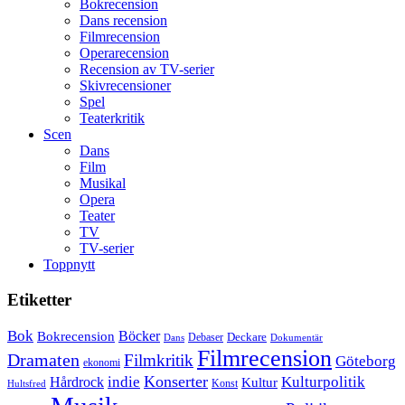
Bokrecension
Dans recension
Filmrecension
Operarecension
Recension av TV-serier
Skivrecensioner
Spel
Teaterkritik
Scen
Dans
Film
Musikal
Opera
Teater
TV
TV-serier
Toppnytt
Etiketter
Bok
Bokrecension
Böcker
Deckare
Debaser
Dokumentär
Dans
Filmrecension
Dramaten
Filmkritik
Göteborg
ekonomi
Konserter
Hårdrock
indie
Kulturpolitik
Kultur
Konst
Hultsfred