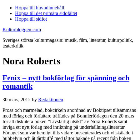
Hoppa till huvudinnehåll
Hoppa till det primära sidofältet
Hoppa till sidfot
Kulturbloggen.com
Sveriges största kulturmagasin: musik, film, litteratur, kulturpolitik,
teaterkritik
Nora Roberts
Fenix – nytt bokförlag för spänning och
romantik
30 mars, 2012
by
Redaktionen
Prosa och marmelad, bokcirkeln anordnad av Boktipset tillsammans
med förlag och författare träffades på Bonnierförlagen den 20 mars
för att diskutera boken ”Livsfarlig utsikt” av Nora Roberts samt
inviga ett nytt förlag med inriktning på underhållningslitteratur.
Förlaget som var hemligt tills vidare presenterades och vi skålade i
bubbelvin och åt tårtbuffé med tårtor bakade på recept från boken