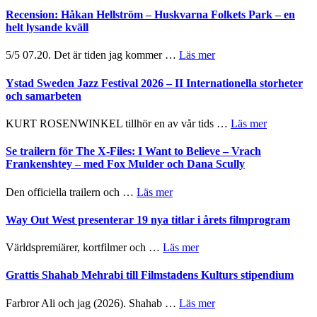
Recension: Håkan Hellström – Huskvarna Folkets Park – en
helt lysande kväll
om
5/5 07.20. Det är tiden jag kommer …
Läs mer
Recension:
Håkan
Ystad Sweden Jazz Festival 2026 – II Internationella storheter
Hellström
och samarbeten
–
Huskvarna
om
KURT ROSENWINKEL tillhör en av vår tids …
Läs mer
Folkets
Ystad
Park
Sweden
Se trailern för The X-Files: I Want to Believe – Vrach
–
Jazz
Frankenshtey – med Fox Mulder och Dana Scully
en
Festival
helt
2026
om
Den officiella trailern och …
Läs mer
lysande
–
Se
kväll
II
trailern
Way Out West presenterar 19 nya titlar i årets filmprogram
Internatione
för
storheter
The
om
Världspremiärer, kortfilmer och …
Läs mer
och
X-
Way
samarbeten
Files:
Out
Grattis Shahab Mehrabi till Filmstadens Kulturs stipendium
I
West
Want
presenterar
om
Farbror Ali och jag (2026). Shahab …
Läs mer
to
19
Grattis