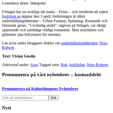
Lomelinos tårtor. Jättegoda!
Förlaget har nu avslöjat sitt namn – Fenix – och meddelat att sajten
fenixbok.se
öppnar den 3 april. Inriktningen är alltså
underhållningslitteratur – Urban Fantasy, Spänning, Romantik och
Historisk genre. ”Livsfarlig utsikt”, utgiven på förlaget, var riktigt
spännande och samtidigt väldigt romantisk. Man sträckläser och
glömmer sina bekymmer för stunden.
Läs även andra bloggares åsikter om
underhållningslitteratur
,
Nora
Roberts
Text: Vivian Gustin
Arkiverad under:
Scen
Taggad som:
Bok
,
bokförlag
,
Nora Roberts
Primärt
Prenumerera på vårt nyhetsbrev – kostnadsfritt
sidofält
Prenumerera på Kulturbloggens Nyhetsbrev
Sök
på
webbplatsen
Nytt