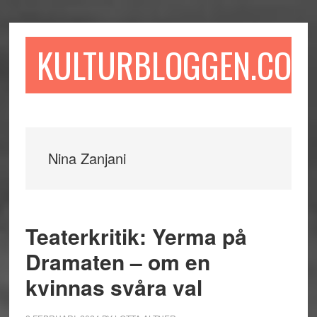
Hoppa
Hoppa
Hoppa
till
till
till
huvudinnehåll
det
sidfot
KULTURBLOGGEN.COM
primära
sidofältet
Nina Zanjani
Teaterkritik: Yerma på
Dramaten – om en
kvinnas svåra val