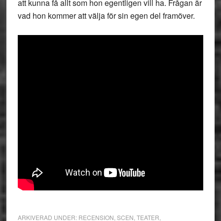
att kunna få allt som hon egentligen vill ha. Frågan är
vad hon kommer att välja för sin egen del framöver.
ARKIVERAD UNDER:
RECENSION
,
SCEN
,
TEATER
,