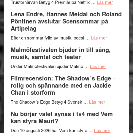
lättsam
2026
om
Trustorhärvan Betyg 4 Premiär på Netflix …
Läs mer
kompott
–
Filmrecens
Lena Endre, Hannes Meidal och Roland
I
Trustorhä
Pöntinen avslutar Scensommar på
Delvis
–
Artipelag
bortom
fascineran
genrens
om
spännand
Efter en sommar fylld av musik, poesi …
Läs mer
vidsträckta
Lena
och
Malmöfestivalen bjuder in till sång,
terräng
Endre,
ger
musik, samtal och teater
Hannes
mycket
om
Meidal
att
Under Malmöfestivalen bjuder Malmö …
Läs mer
Malmöfestiva
och
tänka
Filmrecension: The Shadow´s Edge –
bjuder
Roland
på
rolig och spännande med en Jackie
in
Pöntinen
Chan i storform
till
avslutar
om
sång,
Scensommar
The Shadow´s Edge Betyg 4 Svensk …
Läs mer
Filmrecension
musik,
på
Nu börjar valet synas i tv4 med Vem
The
samtal
Artipelag
kan styra Mauri?
Shadow
och
´s
teater
om
Den 10 augusti 2026 har Vem kan styra …
Läs mer