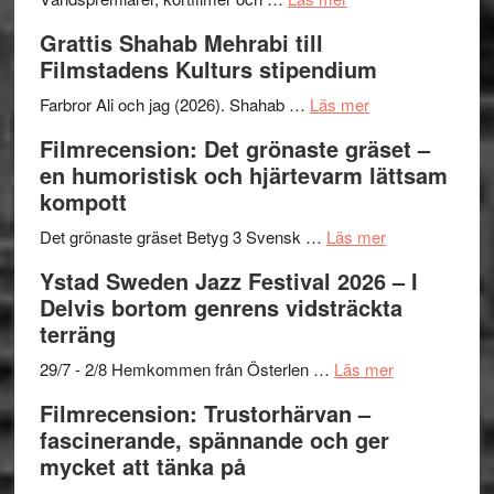
X-
Way
och
Grattis Shahab Mehrabi till
Files:
Out
samarb
Filmstadens Kulturs stipendium
I
West
Want
presenterar
om
Farbror Ali och jag (2026). Shahab …
Läs mer
to
19
Grattis
Filmrecension: Det grönaste gräset –
Believe
nya
Shahab
en humoristisk och hjärtevarm lättsam
–
titlar
Mehrabi
kompott
Vrach
i
till
Frankenshtey
årets
Filmstadens
om
Det grönaste gräset Betyg 3 Svensk …
Läs mer
–
filmprogram
Kulturs
Filmrecension:
Ystad Sweden Jazz Festival 2026 – I
med
stipendium
Det
Delvis bortom genrens vidsträckta
Fox
grönaste
terräng
Mulder
gräset
och
–
om
29/7 - 2/8 Hemkommen från Österlen …
Läs mer
Dana
en
Ystad
Filmrecension: Trustorhärvan –
Scully
humoristisk
Sweden
fascinerande, spännande och ger
och
Jazz
mycket att tänka på
hjärtevarm
Festival