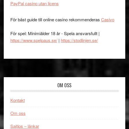
PayPal casino utan licens
För bäst guide till online casino rekommenderas
Casivo
För spel: Minimiålder 18 år - Spela ansvarsfullt |
https://www.spelpaus.se/
|
https://stodlinjen.se/
Footer
OM OSS
Kontakt
Om oss
Sajtips – länkar