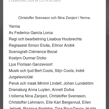
2 FEBRUARI, 2024
BY
LOTTA ALTNER
Christoffer Svensson och Nina Zanjani i Yerma.
Yerma
Av Federico Garcia Lorca
Regi och bearbetning Lisaboa Houbrechts
Regiassist Simon Elvås, Ellinor André
Scenografi Clémence Bezat
Kostym Ourmar Dicko
Ljus Floriaan Ganzevoort
Musik och ljud Bert Cools, Stijn Cools, Indré
Jurgeleviciûté
Peruk och mask Mimmi Lindell, Johan Lundström
Dramaturg Anna Luyten, Anneli Dufva
I rollerna Nina Zanjani, Christoffer Svensson,
Christoffer Lehmann, Elle Kari Bergenrud, Ellen
Jelinek, Razmus Nyström, Tina Pour-Davoy, Hulda