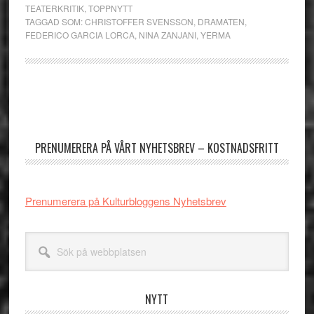
TEATERKRITIK
,
TOPPNYTT
TAGGAD SOM:
CHRISTOFFER SVENSSON
,
DRAMATEN
,
FEDERICO GARCIA LORCA
,
NINA ZANJANI
,
YERMA
Primärt
sidofält
PRENUMERERA PÅ VÅRT NYHETSBREV – KOSTNADSFRITT
Prenumerera på Kulturbloggens Nyhetsbrev
Sök
på
webbplatsen
NYTT