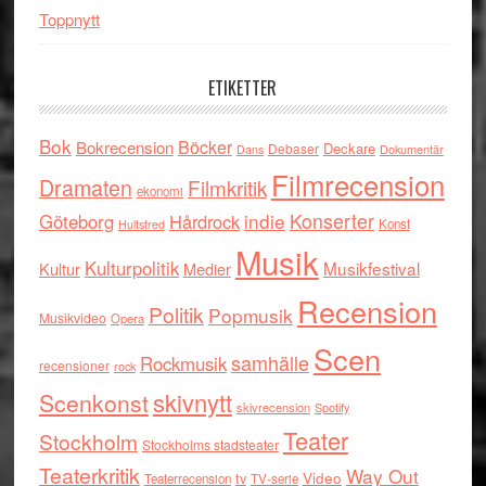
Toppnytt
ETIKETTER
Bok
Böcker
Bokrecension
Deckare
Debaser
Dokumentär
Dans
Filmrecension
Dramaten
Filmkritik
ekonomi
indie
Konserter
Göteborg
Hårdrock
Konst
Hultsfred
Musik
Kulturpolitik
Musikfestival
Kultur
Medier
Recension
Politik
Popmusik
Musikvideo
Opera
Scen
samhälle
Rockmusik
recensioner
rock
skivnytt
Scenkonst
skivrecension
Spotify
Teater
Stockholm
Stockholms stadsteater
Teaterkritik
Way Out
tv
Video
Teaterrecension
TV-serie