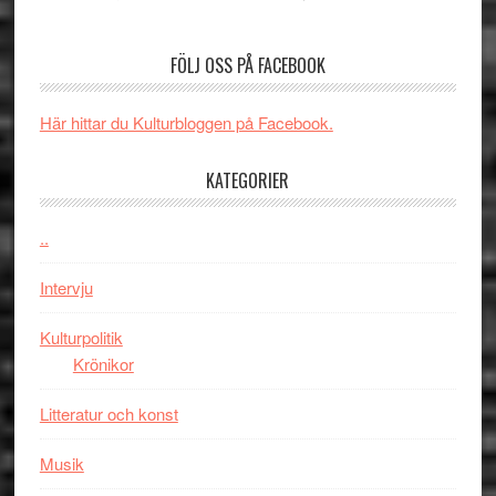
Edge
Nu
–
börjar
FÖLJ OSS PÅ FACEBOOK
rolig
valet
och
synas
spännande
i
Här hittar du Kulturbloggen på Facebook.
med
tv4
en
med
KATEGORIER
Jackie
Vem
Chan
kan
..
i
styra
storform
Mauri?
Intervju
Kulturpolitik
Krönikor
Litteratur och konst
Musik