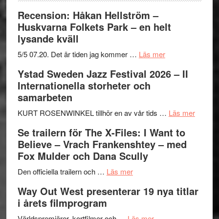
Recension: Håkan Hellström –
Huskvarna Folkets Park – en helt
lysande kväll
om
5/5 07.20. Det är tiden jag kommer …
Läs mer
Recension:
Ystad Sweden Jazz Festival 2026 – II
Håkan
Internationella storheter och
Hellström
samarbeten
–
Huskvarna
om
KURT ROSENWINKEL tillhör en av vår tids …
Läs mer
Folkets
Ystad
Se trailern för The X-Files: I Want to
Park
Swede
Believe – Vrach Frankenshtey – med
–
Jazz
Fox Mulder och Dana Scully
en
Festiva
om
helt
2026
Den officiella trailern och …
Läs mer
Se
lysande
–
Way Out West presenterar 19 nya titlar
trailern
kväll
II
i årets filmprogram
för
Internat
The
om
storhet
Världspremiärer, kortfilmer och …
Läs mer