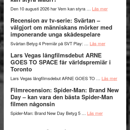
Shadow
och
´s
teater
om
Den 10 augusti 2026 har Vem kan styra …
Läs mer
Edge
Nu
Recension av tv-serie: Svärtan –
–
börjar
välgjort om människans mörker med
rolig
valet
imponerande unga skådespelare
och
synas
spännande
om
i
Svärtan Betyg 4 Premiär på SVT Play: …
Läs mer
med
Recension
tv4
Lars Vegas långfilmsdebut ARNE
en
av
med
GOES TO SPACE får världspremiär i
Jackie
tv-
Vem
Toronto
Chan
serie:
kan
i
Svärtan
styra
om
Lars Vegas långfilmsdebut ARNE GOES TO …
Läs mer
storform
–
Mauri?
Lars
Filmrecension: Spider-Man: Brand New
välgjort
Vegas
Day – kan vara den bästa Spider-Man
om
långfi
filmen någonsin
människans
ARNE
om
mörker
GOES
Spider-Man: Brand New Day Betyg 5 …
Läs mer
Filmrecension
med
TO
Spider-
imponerande
SPAC