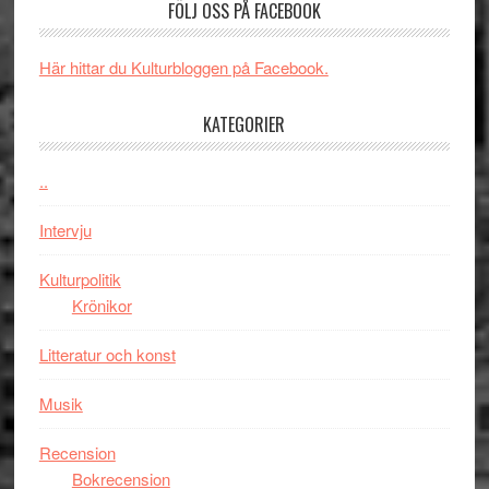
FÖLJ OSS PÅ FACEBOOK
Man:
unga
får
Brand
skådespelar
världs
New
i
Här hittar du Kulturbloggen på Facebook.
Day
Toront
–
KATEGORIER
kan
vara
..
den
bästa
Intervju
Spider-
Man
Kulturpolitik
filmen
Krönikor
någonsin
Litteratur och konst
Musik
Recension
Bokrecension