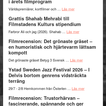
i årets filmprogram
om
Världspremiärer, kortfilmer och …
Läs mer
Way
Grattis Shahab Mehrabi till
Out
Filmstadens Kulturs stipendium
West
presenterar
om
Farbror Ali och jag (2026). Shahab …
Läs mer
19
Grattis
Filmrecension: Det grönaste gräset –
nya
Shahab
en humoristisk och hjärtevarm lättsam
titlar
Mehrabi
kompott
i
till
årets
Filmstadens
om
Det grönaste gräset Betyg 3 Svensk …
Läs mer
filmprogram
Kulturs
Filmrecension:
Ystad Sweden Jazz Festival 2026 – I
stipendium
Det
Delvis bortom genrens vidsträckta
grönaste
terräng
gräset
–
om
29/7 - 2/8 Hemkommen från Österlen …
Läs mer
en
Ystad
Filmrecension: Trustorhärvan –
humoristisk
Sweden
fascinerande, spännande och ger
och
Jazz