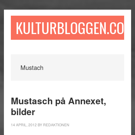
Hoppa
Hoppa
Hoppa
till
till
till
huvudinnehåll
det
sidfot
KULTURBLOGGEN.COM
primära
sidofältet
Mustach
Mustasch på Annexet,
bilder
14 APRIL, 2012
BY
REDAKTIONEN