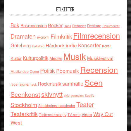
ETIKETTER
Bok
Böcker
Bokrecension
Deckare
Debaser
Dokumentär
Dans
Filmrecension
Dramaten
Filmkritik
ekonomi
indie
Konserter
Göteborg
Hårdrock
Konst
Hultsfred
Musik
Kulturpolitik
Musikfestival
Kultur
Medier
Recension
Politik
Popmusik
Musikvideo
Opera
Scen
samhälle
Rockmusik
recensioner
rock
skivnytt
Scenkonst
skivrecension
Spotify
Teater
Stockholm
Stockholms stadsteater
Teaterkritik
Way Out
tv
Video
Teaterrecension
TV-serie
West