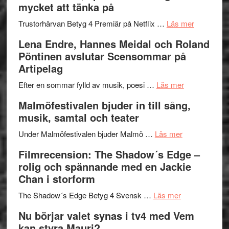
mycket att tänka på
hjärtevarm
Festival
lättsam
2026
om
Trustorhärvan Betyg 4 Premiär på Netflix …
Läs mer
kompott
–
Filmrecens
Lena Endre, Hannes Meidal och Roland
I
Trustorhä
Pöntinen avslutar Scensommar på
Delvis
–
Artipelag
bortom
fascineran
genrens
om
spännand
Efter en sommar fylld av musik, poesi …
Läs mer
vidsträckta
Lena
och
Malmöfestivalen bjuder in till sång,
terräng
Endre,
ger
musik, samtal och teater
Hannes
mycket
om
Meidal
att
Under Malmöfestivalen bjuder Malmö …
Läs mer
Malmöfestiva
och
tänka
Filmrecension: The Shadow´s Edge –
bjuder
Roland
på
rolig och spännande med en Jackie
in
Pöntinen
Chan i storform
till
avslutar
om
sång,
Scensommar
The Shadow´s Edge Betyg 4 Svensk …
Läs mer
Filmrecension
musik,
på
Nu börjar valet synas i tv4 med Vem
The
samtal
Artipelag
kan styra Mauri?