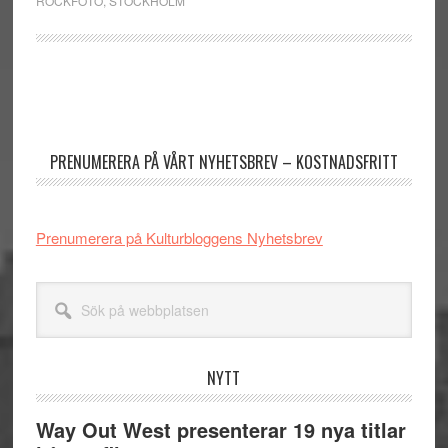
ROCKFOTO
,
STOCKHOLM
Primärt
sidofält
PRENUMERERA PÅ VÅRT NYHETSBREV – KOSTNADSFRITT
Prenumerera på Kulturbloggens Nyhetsbrev
Sök
på
webbplatsen
NYTT
Way Out West presenterar 19 nya titlar