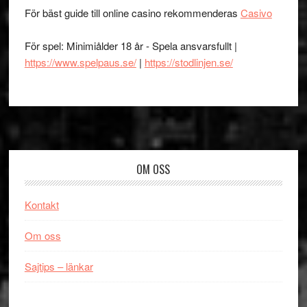
För bäst guide till online casino rekommenderas
Casivo
För spel: Minimiålder 18 år - Spela ansvarsfullt |
https://www.spelpaus.se/
|
https://stodlinjen.se/
Footer
OM OSS
Kontakt
Om oss
Sajtips – länkar