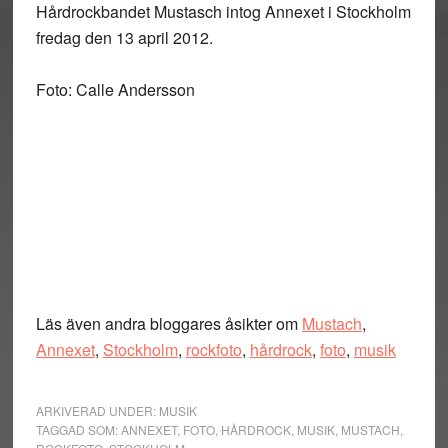
Hårdrockbandet Mustasch intog Annexet i Stockholm
fredag den 13 april 2012.
Foto: Calle Andersson
Läs även andra bloggares åsikter om
Mustach
,
Annexet
,
Stockholm
,
rockfoto
,
hårdrock
,
foto
,
musik
ARKIVERAD UNDER:
MUSIK
TAGGAD SOM:
ANNEXET
,
FOTO
,
HÅRDROCK
,
MUSIK
,
MUSTACH
,