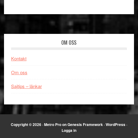
Footer
OM OSS
Kontakt
Om oss
Sajtips – länkar
Copyright © 2026 ·
Metro Pro
on
Genesis Framework
·
WordPress
·
Logga in