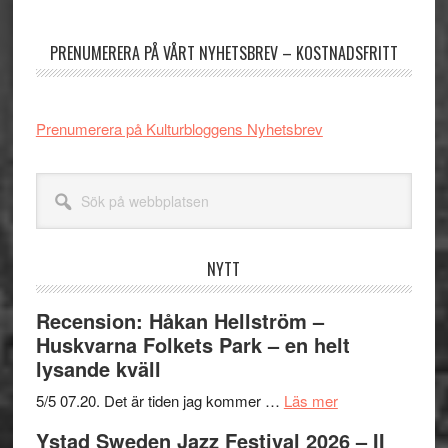
sidofält
PRENUMERERA PÅ VÅRT NYHETSBREV – KOSTNADSFRITT
Prenumerera på Kulturbloggens Nyhetsbrev
Sök
på
webbplatsen
NYTT
Recension: Håkan Hellström –
Huskvarna Folkets Park – en helt
lysande kväll
om
5/5 07.20. Det är tiden jag kommer …
Läs mer
Recension:
Ystad Sweden Jazz Festival 2026 – II
Håkan