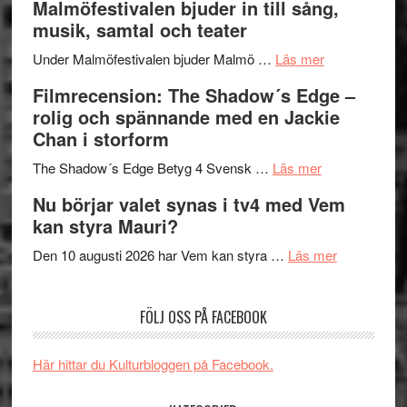
Malmöfestivalen bjuder in till sång,
terräng
Endre,
ger
musik, samtal och teater
Hannes
mycket
om
Meidal
att
Under Malmöfestivalen bjuder Malmö …
Läs mer
Malmöfestiva
och
tänka
Filmrecension: The Shadow´s Edge –
bjuder
Roland
på
rolig och spännande med en Jackie
in
Pöntinen
Chan i storform
till
avslutar
om
sång,
Scensommar
The Shadow´s Edge Betyg 4 Svensk …
Läs mer
Filmrecension
musik,
på
Nu börjar valet synas i tv4 med Vem
The
samtal
Artipelag
kan styra Mauri?
Shadow
och
´s
teater
om
Den 10 augusti 2026 har Vem kan styra …
Läs mer
Edge
Nu
–
börjar
FÖLJ OSS PÅ FACEBOOK
rolig
valet
och
synas
spännande
i
Här hittar du Kulturbloggen på Facebook.
med
tv4
en
med