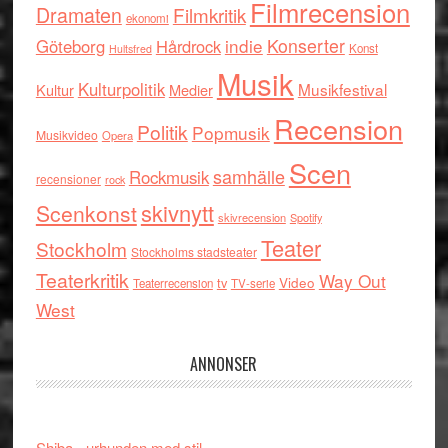
Filmrecension
Dramaten
Filmkritik
ekonomi
indie
Konserter
Göteborg
Hårdrock
Konst
Hultsfred
Musik
Kulturpolitik
Musikfestival
Kultur
Medier
Recension
Politik
Popmusik
Musikvideo
Opera
Scen
samhälle
Rockmusik
recensioner
rock
skivnytt
Scenkonst
skivrecension
Spotify
Teater
Stockholm
Stockholms stadsteater
Teaterkritik
Way Out
tv
Video
Teaterrecension
TV-serie
West
ANNONSER
Shiba - urhunden med stil