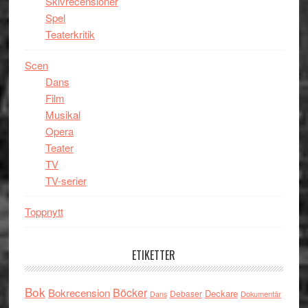
Skivrecensioner
Spel
Teaterkritik
Scen
Dans
Film
Musikal
Opera
Teater
TV
TV-serier
Toppnytt
ETIKETTER
Bok
Böcker
Bokrecension
Deckare
Debaser
Dokumentär
Dans