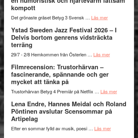
en humoristisk och hjärtevarm lättsam
–
titlar
Mehrabi
kompott
Vrach
i
till
Frankenshtey
årets
Filmstadens
om
Det grönaste gräset Betyg 3 Svensk …
Läs mer
–
filmprogram
Kulturs
Filmrecension:
Ystad Sweden Jazz Festival 2026 – I
med
stipendium
Det
Delvis bortom genrens vidsträckta
Fox
grönaste
terräng
Mulder
gräset
och
–
om
29/7 - 2/8 Hemkommen från Österlen …
Läs mer
Dana
en
Ystad
Filmrecension: Trustorhärvan –
Scully
humoristisk
Sweden
fascinerande, spännande och ger
och
Jazz
mycket att tänka på
hjärtevarm
Festival
lättsam
2026
om
Trustorhärvan Betyg 4 Premiär på Netflix …
Läs mer
kompott
–
Filmrecens
Lena Endre, Hannes Meidal och Roland
I
Trustorhä
Pöntinen avslutar Scensommar på
Delvis
–
Artipelag
bortom
fascineran
genrens
om
spännand
Efter en sommar fylld av musik, poesi …
Läs mer
vidsträckta
Lena
och