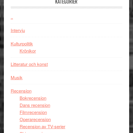
KATEGORIER
Jackie
Vem
Chan
kan
..
i
styra
storform
Mauri?
Intervju
Kulturpolitik
Krönikor
Litteratur och konst
Musik
Recension
Bokrecension
Dans recension
Filmrecension
Operarecension
Recension av TV-serier