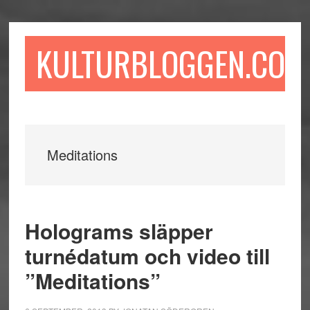
Hoppa
Hoppa
Hoppa
till
till
till
huvudinnehåll
det
sidfot
KULTURBLOGGEN.COM
primära
sidofältet
Meditations
Holograms släpper
turnédatum och video till
”Meditations”