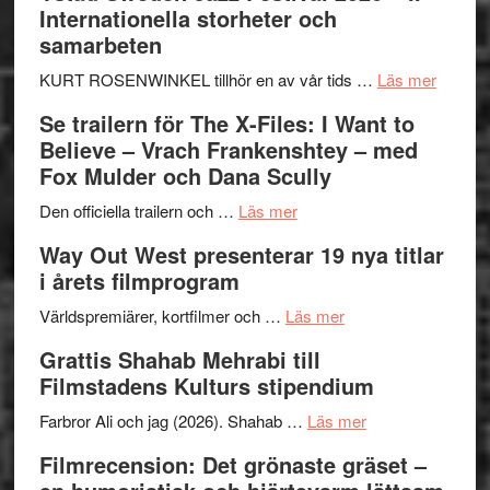
Internationella storheter och
Hellström
samarbeten
–
Huskvarna
om
KURT ROSENWINKEL tillhör en av vår tids …
Läs mer
Folkets
Ystad
Se trailern för The X-Files: I Want to
Park
Swede
Believe – Vrach Frankenshtey – med
–
Jazz
Fox Mulder och Dana Scully
en
Festiva
om
helt
2026
Den officiella trailern och …
Läs mer
Se
lysande
–
Way Out West presenterar 19 nya titlar
trailern
kväll
II
i årets filmprogram
för
Internat
The
om
storhet
Världspremiärer, kortfilmer och …
Läs mer
X-
Way
och
Grattis Shahab Mehrabi till
Files:
Out
samarb
Filmstadens Kulturs stipendium
I
West
Want
presenterar
om
Farbror Ali och jag (2026). Shahab …
Läs mer
to
19
Grattis
Filmrecension: Det grönaste gräset –
Believe
nya
Shahab