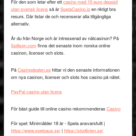
För den som letar efter ett
casino med 10 euro deposit
utan svensk licens
så är
SpelaCasino.io
en riktigt bra
resurs. Där listar de och recenserar alla tillgängliga
alternativ.
Är du från Norge och är intresserad av nätcasinon? På
Spillsen.com
finns det senaste inom norska online
casinon, licenser och slots.
På
Casinodealen.se
hittar ni den senaste informationen
om nya casinon, licenser och slots hos casino på nätet.
PayPal casino utan licens
För bäst guide till online casino rekommenderas
Casivo
För spel: Minimiålder 18 år - Spela ansvarsfullt |
https://www.spelpaus.se/
|
https://stodlinjen.se/