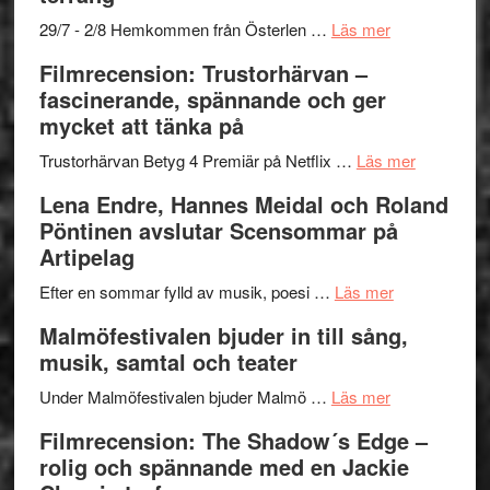
gräset
–
om
29/7 - 2/8 Hemkommen från Österlen …
Läs mer
en
Ystad
Filmrecension: Trustorhärvan –
humoristisk
Sweden
fascinerande, spännande och ger
och
Jazz
mycket att tänka på
hjärtevarm
Festival
lättsam
2026
om
Trustorhärvan Betyg 4 Premiär på Netflix …
Läs mer
kompott
–
Filmrecens
Lena Endre, Hannes Meidal och Roland
I
Trustorhä
Pöntinen avslutar Scensommar på
Delvis
–
Artipelag
bortom
fascineran
genrens
om
spännand
Efter en sommar fylld av musik, poesi …
Läs mer
vidsträckta
Lena
och
Malmöfestivalen bjuder in till sång,
terräng
Endre,
ger
musik, samtal och teater
Hannes
mycket
om
Meidal
att
Under Malmöfestivalen bjuder Malmö …
Läs mer
Malmöfestiva
och
tänka
Filmrecension: The Shadow´s Edge –
bjuder
Roland
på
rolig och spännande med en Jackie
in
Pöntinen