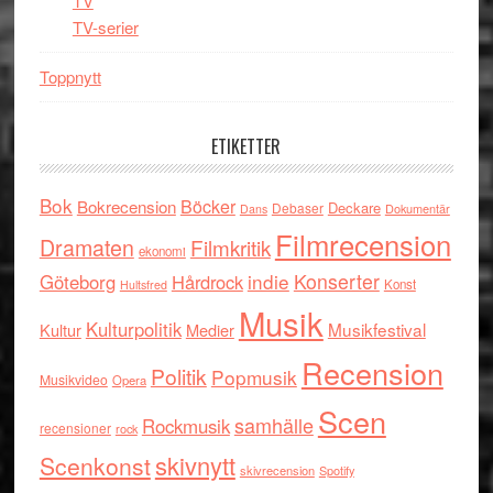
TV
TV-serier
Toppnytt
ETIKETTER
Bok
Böcker
Bokrecension
Deckare
Debaser
Dokumentär
Dans
Filmrecension
Dramaten
Filmkritik
ekonomi
indie
Konserter
Göteborg
Hårdrock
Konst
Hultsfred
Musik
Kulturpolitik
Musikfestival
Kultur
Medier
Recension
Politik
Popmusik
Musikvideo
Opera
Scen
samhälle
Rockmusik
recensioner
rock
skivnytt
Scenkonst
skivrecension
Spotify