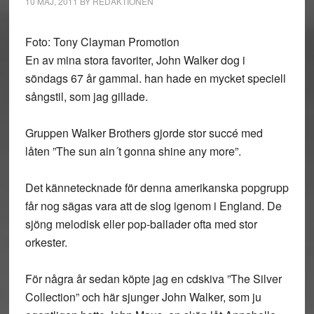
10 MAJ, 2011
BY
REDAKTIONEN
Foto: Tony Clayman Promotion
En av mina stora favoriter, John Walker dog i
söndags 67 år gammal. han hade en mycket speciell
sångstil, som jag gillade.
Gruppen Walker Brothers gjorde stor succé med
låten ”The sun ain´t gonna shine any more”.
Det kännetecknade för denna amerikanska popgrupp
får nog sägas vara att de slog igenom i England. De
sjöng melodisk eller pop-ballader ofta med stor
orkester.
För några år sedan köpte jag en cdskiva ”The Silver
Collection” och här sjunger John Walker, som ju