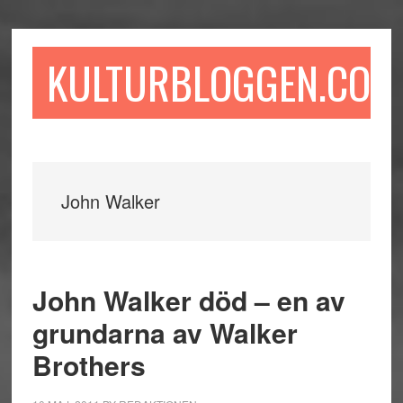
Hoppa
Hoppa
Hoppa
till
till
till
huvudinnehåll
det
sidfot
KULTURBLOGGEN.COM
primära
sidofältet
John Walker
John Walker död – en av
grundarna av Walker
Brothers