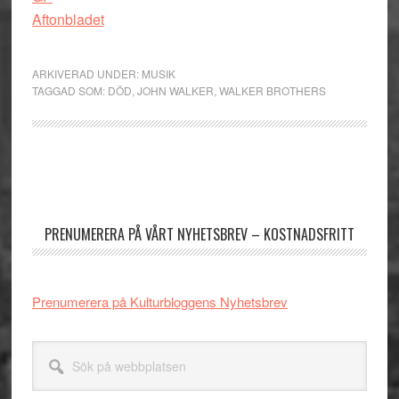
Aftonbladet
ARKIVERAD UNDER:
MUSIK
TAGGAD SOM:
DÖD
,
JOHN WALKER
,
WALKER BROTHERS
Primärt
sidofält
PRENUMERERA PÅ VÅRT NYHETSBREV – KOSTNADSFRITT
Prenumerera på Kulturbloggens Nyhetsbrev
Sök
på
webbplatsen