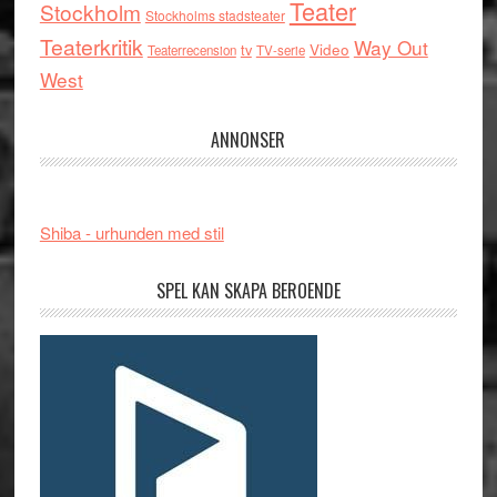
Teater
Stockholm
Stockholms stadsteater
Teaterkritik
Way Out
tv
Video
Teaterrecension
TV-serie
West
ANNONSER
Shiba - urhunden med stil
SPEL KAN SKAPA BEROENDE