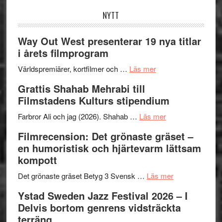
NYTT
Way Out West presenterar 19 nya titlar
i årets filmprogram
om
Världspremiärer, kortfilmer och …
Läs mer
Way
Grattis Shahab Mehrabi till
Out
Filmstadens Kulturs stipendium
West
presenterar
om
Farbror Ali och jag (2026). Shahab …
Läs mer
19
Grattis
Filmrecension: Det grönaste gräset –
nya
Shahab
en humoristisk och hjärtevarm lättsam
titlar
Mehrabi
kompott
i
till
årets
Filmstadens
om
Det grönaste gräset Betyg 3 Svensk …
Läs mer
filmprogram
Kulturs
Filmrecension:
Ystad Sweden Jazz Festival 2026 – I
stipendium
Det
Delvis bortom genrens vidsträckta
grönaste
terräng