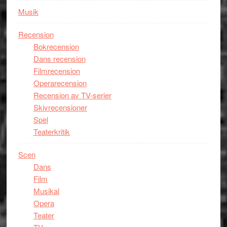
Musik
Recension
Bokrecension
Dans recension
Filmrecension
Operarecension
Recension av TV-serier
Skivrecensioner
Spel
Teaterkritik
Scen
Dans
Film
Musikal
Opera
Teater