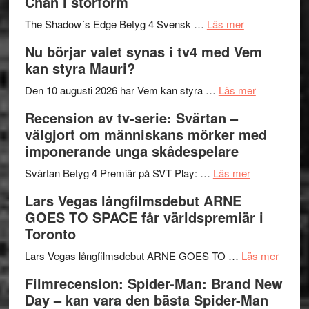
Chan i storform
till
avslutar
om
sång,
Scensommar
The Shadow´s Edge Betyg 4 Svensk …
Läs mer
Filmrecension
musik,
på
Nu börjar valet synas i tv4 med Vem
The
samtal
Artipelag
kan styra Mauri?
Shadow
och
´s
teater
om
Den 10 augusti 2026 har Vem kan styra …
Läs mer
Edge
Nu
Recension av tv-serie: Svärtan –
–
börjar
välgjort om människans mörker med
rolig
valet
imponerande unga skådespelare
och
synas
spännande
om
i
Svärtan Betyg 4 Premiär på SVT Play: …
Läs mer
med
Recension
tv4
Lars Vegas långfilmsdebut ARNE
en
av
med
GOES TO SPACE får världspremiär i
Jackie
tv-
Vem
Toronto
Chan
serie:
kan
i
Svärtan
styra
om
Lars Vegas långfilmsdebut ARNE GOES TO …
Läs mer
storform
–
Mauri?
Lars
Filmrecension: Spider-Man: Brand New
välgjort
Vegas
Day – kan vara den bästa Spider-Man
om
långfi