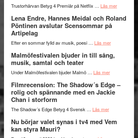
lättsam
2026
om
Trustorhärvan Betyg 4 Premiär på Netflix …
Läs mer
kompott
–
Filmrecens
Lena Endre, Hannes Meidal och Roland
I
Trustorhä
Pöntinen avslutar Scensommar på
Delvis
–
Artipelag
bortom
fascineran
genrens
om
spännand
Efter en sommar fylld av musik, poesi …
Läs mer
vidsträckta
Lena
och
Malmöfestivalen bjuder in till sång,
terräng
Endre,
ger
musik, samtal och teater
Hannes
mycket
om
Meidal
att
Under Malmöfestivalen bjuder Malmö …
Läs mer
Malmöfestiva
och
tänka
Filmrecension: The Shadow´s Edge –
bjuder
Roland
på
rolig och spännande med en Jackie
in
Pöntinen
Chan i storform
till
avslutar
om
sång,
Scensommar
The Shadow´s Edge Betyg 4 Svensk …
Läs mer
Filmrecension
musik,
på
Nu börjar valet synas i tv4 med Vem
The
samtal
Artipelag
kan styra Mauri?
Shadow
och