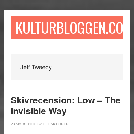
Hoppa
Hoppa
Hoppa
till
till
till
huvudinnehåll
det
sidfot
KULTURBLOGGEN.COM
primära
sidofältet
Jeff Tweedy
Skivrecension: Low – The
Invisible Way
28 MARS, 2013
BY
REDAKTIONEN