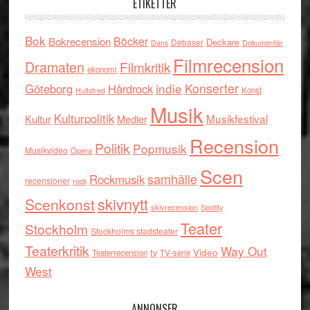
ETIKETTER
Bok
Böcker
Bokrecension
Deckare
Debaser
Dokumentär
Dans
Filmrecension
Dramaten
Filmkritik
ekonomi
indie
Konserter
Göteborg
Hårdrock
Konst
Hultsfred
Musik
Kulturpolitik
Musikfestival
Kultur
Medier
Recension
Politik
Popmusik
Musikvideo
Opera
Scen
samhälle
Rockmusik
recensioner
rock
skivnytt
Scenkonst
skivrecension
Spotify
Teater
Stockholm
Stockholms stadsteater
Teaterkritik
Way Out
tv
Video
Teaterrecension
TV-serie
West
ANNONSER