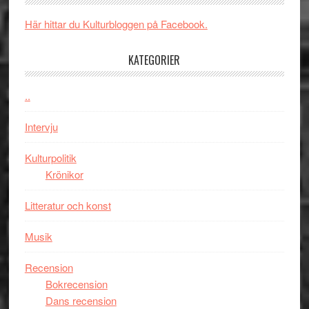
Brand
skådespelar
världs
New
i
Här hittar du Kulturbloggen på Facebook.
Day
Toront
–
KATEGORIER
kan
vara
..
den
bästa
Intervju
Spider-
Man
Kulturpolitik
filmen
Krönikor
någonsin
Litteratur och konst
Musik
Recension
Bokrecension
Dans recension