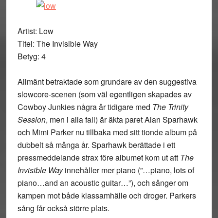
Artist: Low
Titel: The Invisible Way
Betyg: 4
Allmänt betraktade som grundare av den suggestiva
slowcore-scenen (som väl egentligen skapades av
Cowboy Junkies några år tidigare med
The Trinity
Session
, men i alla fall) är äkta paret Alan Sparhawk
och Mimi Parker nu tillbaka med sitt tionde album på
dubbelt så många år. Sparhawk berättade i ett
pressmeddelande strax före albumet kom ut att
The
Invisible Way
innehåller mer piano (”…piano, lots of
piano…and an acoustic guitar…”), och sånger om
kampen mot både klassamhälle och droger. Parkers
sång får också större plats.