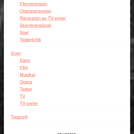
Filmrecension
Operarecension
Recension av TV-serier
Skivrecensioner
Spel
Teaterkritik
Scen
Dans
Film
Musikal
Opera
Teater
TV
TV-serier
Toppnytt