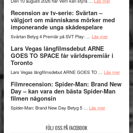
´s
teater
om
Den 10 augusti 2026 har Vem kan styra …
Läs mer
Edge
Nu
Recension av tv-serie: Svärtan –
–
börjar
välgjort om människans mörker med
rolig
valet
imponerande unga skådespelare
och
synas
spännande
om
i
Svärtan Betyg 4 Premiär på SVT Play: …
Läs mer
med
Recension
tv4
Lars Vegas långfilmsdebut ARNE
en
av
med
GOES TO SPACE får världspremiär i
Jackie
tv-
Vem
Toronto
Chan
serie:
kan
i
Svärtan
styra
om
Lars Vegas långfilmsdebut ARNE GOES TO …
Läs mer
storform
–
Mauri?
Lars
Filmrecension: Spider-Man: Brand New
välgjort
Vegas
Day – kan vara den bästa Spider-Man
om
långfi
filmen någonsin
människans
ARNE
om
mörker
GOES
Spider-Man: Brand New Day Betyg 5 …
Läs mer
Filmrecension
med
TO
Spider-
imponerande
SPAC
FÖLJ OSS PÅ FACEBOOK
Man:
unga
får