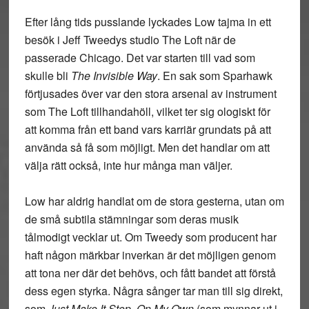
Efter lång tids pusslande lyckades Low tajma in ett
besök i Jeff Tweedys studio The Loft när de
passerade Chicago. Det var starten till vad som
skulle bli
The Invisible Way
. En sak som Sparhawk
förtjusades över var den stora arsenal av instrument
som The Loft tillhandahöll, vilket ter sig ologiskt för
att komma från ett band vars karriär grundats på att
använda så få som möjligt. Men det handlar om att
välja rätt också, inte hur många man väljer.
Low har aldrig handlat om de stora gesterna, utan om
de små subtila stämningar som deras musik
tålmodigt vecklar ut. Om Tweedy som producent har
haft någon märkbar inverkan är det möjligen genom
att tona ner där det behövs, och fått bandet att förstå
dess egen styrka. Några sånger tar man till sig direkt,
som
Just Make It Stop
,
On My Own
(som mynnar ut i