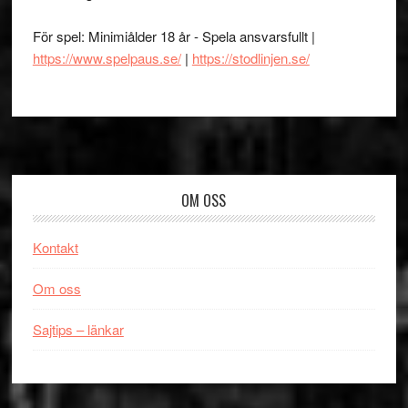
För spel: Minimiålder 18 år - Spela ansvarsfullt |
https://www.spelpaus.se/
|
https://stodlinjen.se/
Footer
OM OSS
Kontakt
Om oss
Sajtips – länkar