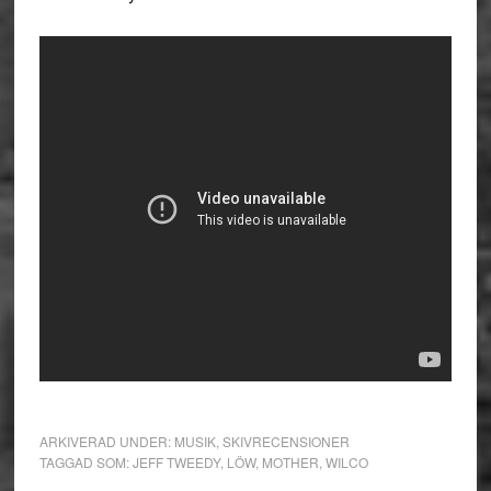
ARKIVERAD UNDER:
MUSIK
,
SKIVRECENSIONER
TAGGAD SOM:
JEFF TWEEDY
,
LÖW
,
MOTHER
,
WILCO