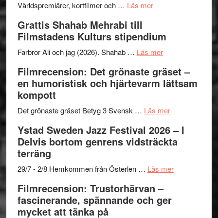
om
Världspremiärer, kortfilmer och …
Läs mer
Way
Grattis Shahab Mehrabi till
Out
Filmstadens Kulturs stipendium
West
presenterar
om
Farbror Ali och jag (2026). Shahab …
Läs mer
19
Grattis
Filmrecension: Det grönaste gräset –
nya
Shahab
en humoristisk och hjärtevarm lättsam
titlar
Mehrabi
kompott
i
till
årets
Filmstadens
om
Det grönaste gräset Betyg 3 Svensk …
Läs mer
filmprogram
Kulturs
Filmrecension:
Ystad Sweden Jazz Festival 2026 – I
stipendium
Det
Delvis bortom genrens vidsträckta
grönaste
terräng
gräset
–
om
29/7 - 2/8 Hemkommen från Österlen …
Läs mer
en
Ystad
Filmrecension: Trustorhärvan –
humoristisk
Sweden
fascinerande, spännande och ger
och
Jazz
mycket att tänka på
hjärtevarm
Festival