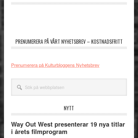
Primärt
sidofält
PRENUMERERA PÅ VÅRT NYHETSBREV – KOSTNADSFRITT
Prenumerera på Kulturbloggens Nyhetsbrev
Sök
på
webbplatsen
NYTT
Way Out West presenterar 19 nya titlar
i årets filmprogram