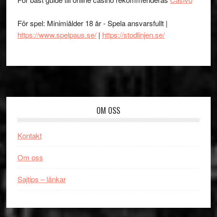
För spel: Minimiålder 18 år - Spela ansvarsfullt |
https://www.spelpaus.se/
|
https://stodlinjen.se/
Footer
OM OSS
Kontakt
Om oss
Sajtips – länkar