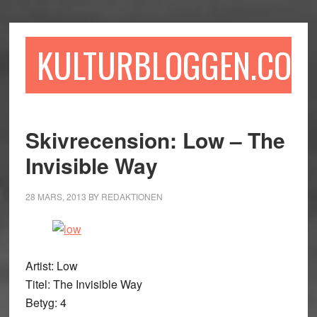
Hoppa
Hoppa
Hoppa
till
till
till
huvudinnehåll
det
sidfot
KULTURBLOGGEN.COM
primära
sidofältet
Skivrecension: Low – The
Invisible Way
28 MARS, 2013
BY
REDAKTIONEN
Artist: Low
Titel: The Invisible Way
Betyg: 4