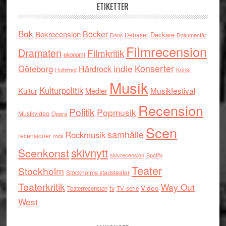
ETIKETTER
Bok
Böcker
Bokrecension
Deckare
Debaser
Dokumentär
Dans
Filmrecension
Dramaten
Filmkritik
ekonomi
indie
Konserter
Göteborg
Hårdrock
Konst
Hultsfred
Musik
Kulturpolitik
Musikfestival
Kultur
Medier
Recension
Politik
Popmusik
Musikvideo
Opera
Scen
samhälle
Rockmusik
recensioner
rock
skivnytt
Scenkonst
skivrecension
Spotify
Teater
Stockholm
Stockholms stadsteater
Teaterkritik
Way Out
tv
Video
Teaterrecension
TV-serie
West