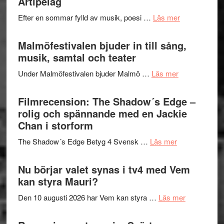
Artipelag
genrens
spännand
vidsträckta
om
Efter en sommar fylld av musik, poesi …
Läs mer
och
terräng
Lena
ger
Endre,
Malmöfestivalen bjuder in till sång,
mycket
Hannes
musik, samtal och teater
att
Meidal
tänka
om
Under Malmöfestivalen bjuder Malmö …
Läs mer
och
på
Malmöfestiva
Roland
bjuder
Filmrecension: The Shadow´s Edge –
Pöntinen
in
rolig och spännande med en Jackie
avslutar
till
Chan i storform
Scensommar
sång,
på
om
The Shadow´s Edge Betyg 4 Svensk …
Läs mer
musik,
Artipelag
Filmrecension
samtal
The
Nu börjar valet synas i tv4 med Vem
och
Shadow
kan styra Mauri?
teater
´s
om
Den 10 augusti 2026 har Vem kan styra …
Läs mer
Edge
Nu
–
börjar