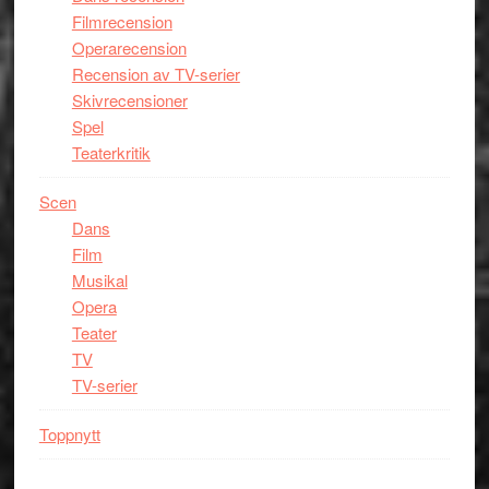
Filmrecension
Operarecension
Recension av TV-serier
Skivrecensioner
Spel
Teaterkritik
Scen
Dans
Film
Musikal
Opera
Teater
TV
TV-serier
Toppnytt