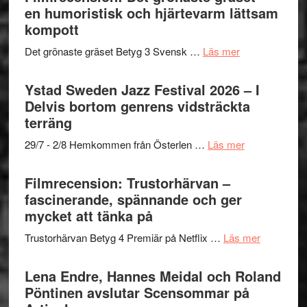
Mehrabi
en humoristisk och hjärtevarm lättsam
i
till
kompott
årets
Filmstadens
filmprogram
om
Det grönaste gräset Betyg 3 Svensk …
Läs mer
Kulturs
Filmrecension:
stipendium
Det
Ystad Sweden Jazz Festival 2026 – I
grönaste
Delvis bortom genrens vidsträckta
gräset
terräng
–
om
29/7 - 2/8 Hemkommen från Österlen …
Läs mer
en
Ystad
humoristisk
Sweden
Filmrecension: Trustorhärvan –
och
Jazz
fascinerande, spännande och ger
hjärtevarm
Festival
mycket att tänka på
lättsam
2026
kompott
om
Trustorhärvan Betyg 4 Premiär på Netflix …
Läs mer
–
Filmrecens
I
Trustorhä
Lena Endre, Hannes Meidal och Roland
Delvis
–
Pöntinen avslutar Scensommar på
bortom
fascineran