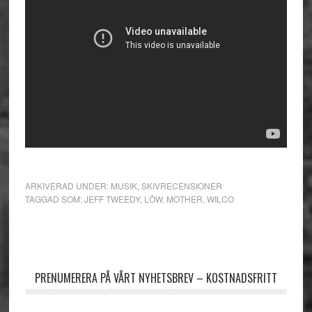
ARKIVERAD UNDER:
MUSIK
,
SKIVRECENSIONER
TAGGAD SOM:
JEFF TWEEDY
,
LÖW
,
MOTHER
,
WILCO
Primärt
sidofält
PRENUMERERA PÅ VÅRT NYHETSBREV – KOSTNADSFRITT