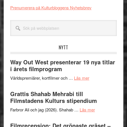
Prenumerera på Kulturbloggens Nyhetsbrev
Sök
på
webbplatsen
NYTT
Way Out West presenterar 19 nya titlar
i årets filmprogram
om
Världspremiärer, kortfilmer och …
Läs mer
Way
Out
Grattis Shahab Mehrabi till
West
Filmstadens Kulturs stipendium
presenterar
om
Farbror Ali och jag (2026). Shahab …
Läs mer
19
Grattis
nya
Shahab
Filmrecension: Det grönaste gräset –
titlar