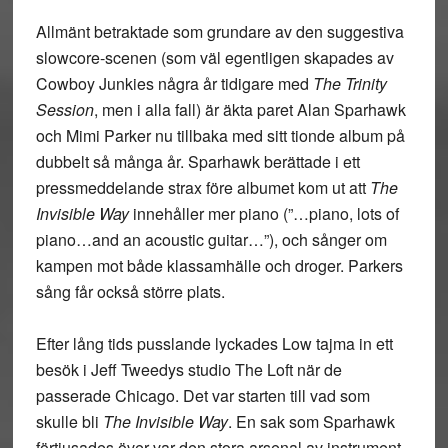
Allmänt betraktade som grundare av den suggestiva
slowcore-scenen (som väl egentligen skapades av
Cowboy Junkies några år tidigare med
The Trinity
Session
, men i alla fall) är äkta paret Alan Sparhawk
och Mimi Parker nu tillbaka med sitt tionde album på
dubbelt så många år. Sparhawk berättade i ett
pressmeddelande strax före albumet kom ut att
The
Invisible Way
innehåller mer piano (”…piano, lots of
piano…and an acoustic guitar…”), och sånger om
kampen mot både klassamhälle och droger. Parkers
sång får också större plats.
Efter lång tids pusslande lyckades Low tajma in ett
besök i Jeff Tweedys studio The Loft när de
passerade Chicago. Det var starten till vad som
skulle bli
The Invisible Way
. En sak som Sparhawk
förtjusades över var den stora arsenal av instrument