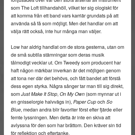
som The Loft tillhandahöll, vilket ter sig ologiskt för
att komma från ett band vars karriär grundats på att
använda så få som möjligt. Men det handlar om att
välja rätt också, inte hur många man väljer.
Low har aldrig handlat om de stora gesterna, utan om
de små subtila stämningar som deras musik
tålmodigt vecklar ut. Om Tweedy som producent har
haft någon märkbar inverkan är det möjligen genom
att tona ner där det behövs, och fått bandet att förstå
dess egen styrka. Några sånger tar man till sig direkt,
som
Just Make It Stop
,
On My Own
(som mynnar ut i
en gnisselorgie halvvägs in),
Paper Cup
och
So
Blue
, medan andra blir favoriter först efter fjärde eller
femte lyssningen. Men detta är inte en skiva att
avlyssna för den som har bråttom. Den kräver sin tid
för reflektion och eftertanke.