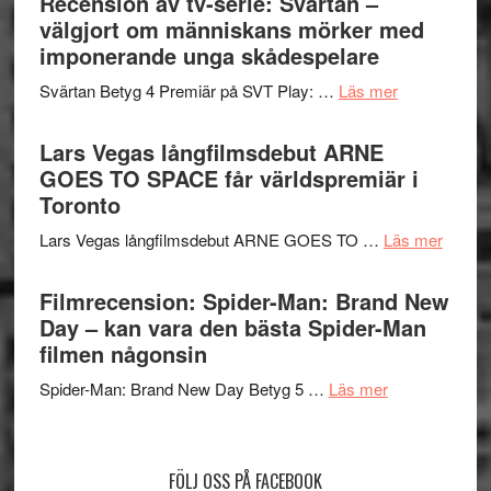
Recension av tv-serie: Svärtan –
rolig
valet
välgjort om människans mörker med
och
synas
imponerande unga skådespelare
spännande
i
med
om
Svärtan Betyg 4 Premiär på SVT Play: …
Läs mer
tv4
en
Recension
med
Jackie
av
Lars Vegas långfilmsdebut ARNE
Vem
Chan
tv-
GOES TO SPACE får världspremiär i
kan
i
serie:
Toronto
styra
storform
Svärtan
Mauri?
om
Lars Vegas långfilmsdebut ARNE GOES TO …
Läs mer
–
Lars
välgjort
Vegas
Filmrecension: Spider-Man: Brand New
om
långfi
Day – kan vara den bästa Spider-Man
människans
ARNE
filmen någonsin
mörker
GOES
med
om
Spider-Man: Brand New Day Betyg 5 …
Läs mer
TO
imponerande
Filmrecension
SPAC
unga
Spider-
får
skådespelar
Man:
världs
FÖLJ OSS PÅ FACEBOOK