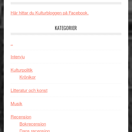
Brand
i
New
Toront
Här hittar du Kulturbloggen på Facebook.
Day
–
KATEGORIER
kan
vara
den
..
bästa
Intervju
Spider-
Man
Kulturpolitik
filmen
Krönikor
någonsin
Litteratur och konst
Musik
Recension
Bokrecension
Dans recension