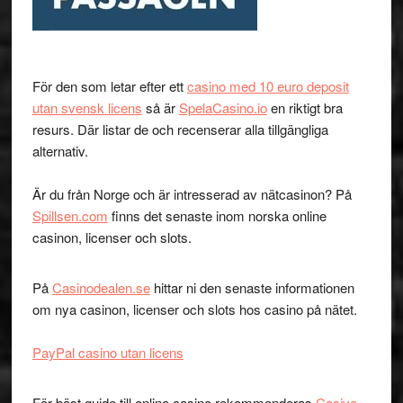
För den som letar efter ett
casino med 10 euro deposit
utan svensk licens
så är
SpelaCasino.io
en riktigt bra
resurs. Där listar de och recenserar alla tillgängliga
alternativ.
Är du från Norge och är intresserad av nätcasinon? På
Spillsen.com
finns det senaste inom norska online
casinon, licenser och slots.
På
Casinodealen.se
hittar ni den senaste informationen
om nya casinon, licenser och slots hos casino på nätet.
PayPal casino utan licens
För bäst guide till online casino rekommenderas
Casivo