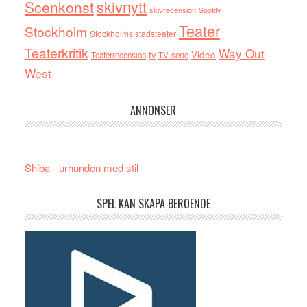
skivnytt
Scenkonst
skivrecension
Spotify
Teater
Stockholm
Stockholms stadsteater
Teaterkritik
Way Out
tv
Video
Teaterrecension
TV-serie
West
ANNONSER
Shiba - urhunden med stil
SPEL KAN SKAPA BEROENDE