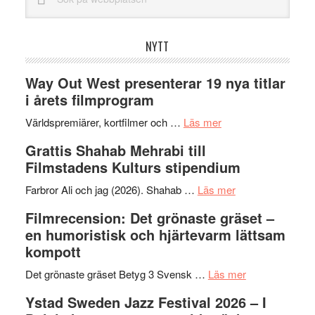
på
webbplatsen
NYTT
Way Out West presenterar 19 nya titlar
i årets filmprogram
om
Världspremiärer, kortfilmer och …
Läs mer
Way
Grattis Shahab Mehrabi till
Out
Filmstadens Kulturs stipendium
West
presenterar
om
Farbror Ali och jag (2026). Shahab …
Läs mer
19
Grattis
Filmrecension: Det grönaste gräset –
nya
Shahab
en humoristisk och hjärtevarm lättsam
titlar
Mehrabi
kompott
i
till
årets
Filmstadens
om
Det grönaste gräset Betyg 3 Svensk …
Läs mer
filmprogram
Kulturs
Filmrecension:
Ystad Sweden Jazz Festival 2026 – I
stipendium
Det