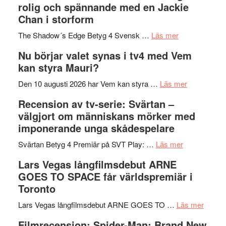
rolig och spännande med en Jackie
in
Pöntinen
Chan i storform
till
avslutar
om
sång,
Scensommar
The Shadow´s Edge Betyg 4 Svensk …
Läs mer
Filmrecension
musik,
på
Nu börjar valet synas i tv4 med Vem
The
samtal
Artipelag
kan styra Mauri?
Shadow
och
´s
teater
om
Den 10 augusti 2026 har Vem kan styra …
Läs mer
Edge
Nu
Recension av tv-serie: Svärtan –
–
börjar
välgjort om människans mörker med
rolig
valet
imponerande unga skådespelare
och
synas
spännande
om
i
Svärtan Betyg 4 Premiär på SVT Play: …
Läs mer
med
Recension
tv4
Lars Vegas långfilmsdebut ARNE
en
av
med
GOES TO SPACE får världspremiär i
Jackie
tv-
Vem
Toronto
Chan
serie:
kan
i
Svärtan
styra
om
Lars Vegas långfilmsdebut ARNE GOES TO …
Läs mer
storform
–
Mauri?
Lars
Filmrecension: Spider-Man: Brand New