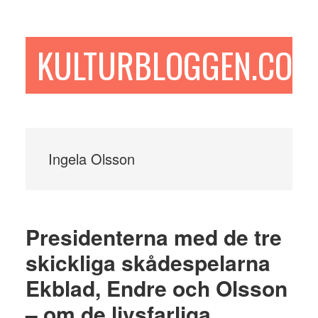
Hoppa
Hoppa
Hoppa
till
till
till
huvudinnehåll
det
sidfot
KULTURBLOGGEN.COM
primära
sidofältet
Ingela Olsson
Presidenterna med de tre
skickliga skådespelarna
Ekblad, Endre och Olsson
– om de livsfarliga