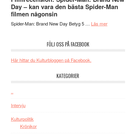
välgjort
Vegas
Day – kan vara den bästa Spider-Man
om
långfi
filmen någonsin
människans
ARNE
om
mörker
GOES
Spider-Man: Brand New Day Betyg 5 …
Läs mer
Filmrecension
med
TO
Spider-
imponerande
SPAC
FÖLJ OSS PÅ FACEBOOK
Man:
unga
får
Brand
skådespelar
världs
New
i
Här hittar du Kulturbloggen på Facebook.
Day
Toront
–
KATEGORIER
kan
vara
..
den
bästa
Intervju
Spider-
Man
Kulturpolitik
filmen
Krönikor
någonsin