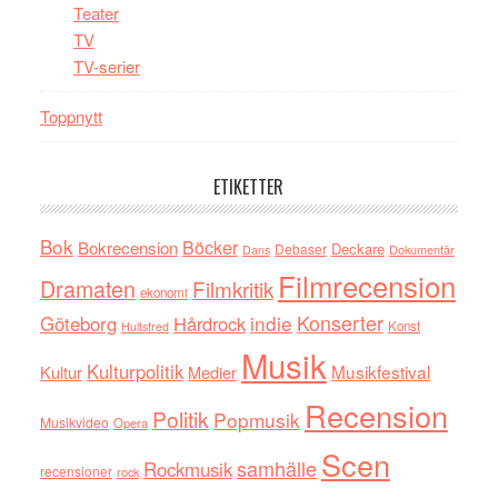
Teater
TV
TV-serier
Toppnytt
ETIKETTER
Bok
Böcker
Bokrecension
Deckare
Debaser
Dokumentär
Dans
Filmrecension
Dramaten
Filmkritik
ekonomi
indie
Konserter
Göteborg
Hårdrock
Konst
Hultsfred
Musik
Kulturpolitik
Musikfestival
Kultur
Medier
Recension
Politik
Popmusik
Musikvideo
Opera
Scen
samhälle
Rockmusik
recensioner
rock