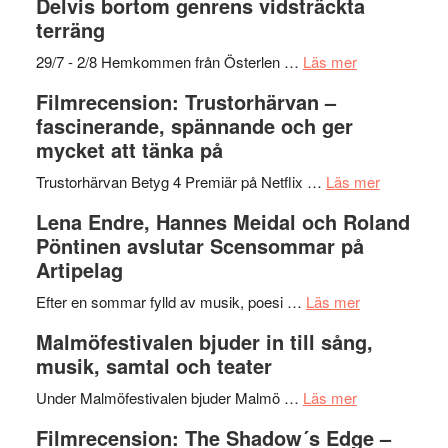
Delvis bortom genrens vidsträckta
grönaste
terräng
gräset
–
om
29/7 - 2/8 Hemkommen från Österlen …
Läs mer
en
Ystad
Filmrecension: Trustorhärvan –
humoristisk
Sweden
fascinerande, spännande och ger
och
Jazz
mycket att tänka på
hjärtevarm
Festival
lättsam
2026
om
Trustorhärvan Betyg 4 Premiär på Netflix …
Läs mer
kompott
–
Filmrecens
Lena Endre, Hannes Meidal och Roland
I
Trustorhä
Pöntinen avslutar Scensommar på
Delvis
–
Artipelag
bortom
fascineran
genrens
om
spännand
Efter en sommar fylld av musik, poesi …
Läs mer
vidsträckta
Lena
och
Malmöfestivalen bjuder in till sång,
terräng
Endre,
ger
musik, samtal och teater
Hannes
mycket
om
Meidal
att
Under Malmöfestivalen bjuder Malmö …
Läs mer
Malmöfestiva
och
tänka
Filmrecension: The Shadow´s Edge –
bjuder
Roland
på