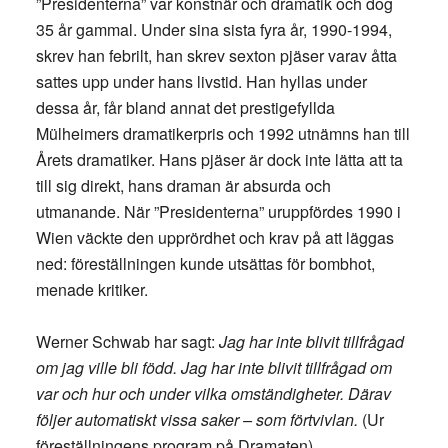
”Presidenterna” var konstnär och dramatik och dog
35 år gammal. Under sina sista fyra år, 1990-1994,
skrev han febrilt, han skrev sexton pjäser varav åtta
sattes upp under hans livstid. Han hyllas under
dessa år, får bland annat det prestigefyllda
Mülheimers dramatikerpris och 1992 utnämns han till
Årets dramatiker. Hans pjäser är dock inte lätta att ta
till sig direkt, hans draman är absurda och
utmanande. När ”Presidenterna” uruppfördes 1990 i
Wien väckte den upprördhet och krav på att läggas
ned: föreställningen kunde utsättas för bombhot,
menade kritiker.
Werner Schwab har sagt:
Jag har inte blivit tillfrågad
om jag ville bli född. Jag har inte blivit tillfrågad om
var och hur och under vilka omständigheter. Därav
följer automatiskt vissa saker – som förtvivlan.
(Ur
föreställningens program på Dramaten).