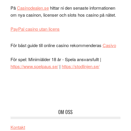
På
Casinodealen.se
hittar ni den senaste informationen
om nya casinon, licenser och slots hos casino på nätet.
PayPal casino utan licens
För bäst guide till online casino rekommenderas
Casivo
För spel: Minimiålder 18 år - Spela ansvarsfullt |
https://www.spelpaus.se/
|
https://stodlinjen.se/
Footer
OM OSS
Kontakt