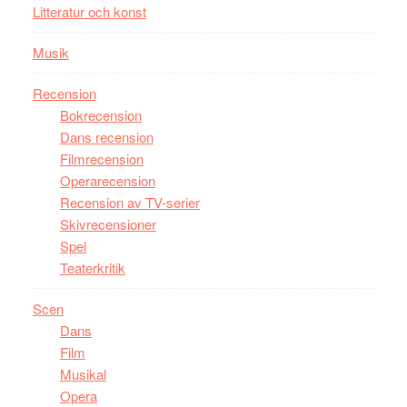
Litteratur och konst
Musik
Recension
Bokrecension
Dans recension
Filmrecension
Operarecension
Recension av TV-serier
Skivrecensioner
Spel
Teaterkritik
Scen
Dans
Film
Musikal
Opera