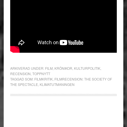
ARKIVERAD UNDER:
FILM
,
KRÖNIKOR
,
KULTURPOLITIK
,
RECENSION
,
TOPPNYTT
TAGGAD SOM:
FILMKRITIK
,
FILMRECENSION: THE SOCIETY OF
THE SPECTACLE
,
KLIMATUTMANINGEN
Primärt
sidofält