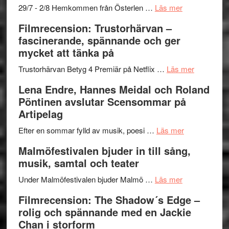
och
–
om
29/7 - 2/8 Hemkommen från Österlen …
Läs mer
Dana
en
Ystad
Filmrecension: Trustorhärvan –
Scully
humoristisk
Sweden
fascinerande, spännande och ger
och
Jazz
mycket att tänka på
hjärtevarm
Festival
lättsam
2026
om
Trustorhärvan Betyg 4 Premiär på Netflix …
Läs mer
kompott
–
Filmrecens
Lena Endre, Hannes Meidal och Roland
I
Trustorhä
Pöntinen avslutar Scensommar på
Delvis
–
Artipelag
bortom
fascineran
genrens
om
spännand
Efter en sommar fylld av musik, poesi …
Läs mer
vidsträckta
Lena
och
Malmöfestivalen bjuder in till sång,
terräng
Endre,
ger
musik, samtal och teater
Hannes
mycket
om
Meidal
att
Under Malmöfestivalen bjuder Malmö …
Läs mer
Malmöfestiva
och
tänka
Filmrecension: The Shadow´s Edge –
bjuder
Roland
på
rolig och spännande med en Jackie
in
Pöntinen
Chan i storform
till
avslutar