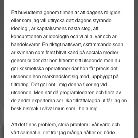
Ett huvudtema genom filmen är att dagens religion,
eller som jag vill uttrycka det: dagens styrande
ideologi, är kapitalismens nästa steg, att
konsumtionen är ideologin och vi alla, var och är
handelsvaror. En riktigt nattsvart, skrämmande scen
är kvinnan som först blivit känd på sociala medier
genom bilder där hon filtrerat sitt utseende men nu
gör kosmetiska operationer där hon får precis det
utseende hon marknadsfört sig med, uppbyggt på
filtrering. Det gör ont i mig denna fixering vid
utseende. Men när då programledaren och flera av
de andra experterna ser lika tillrättalagda ut får jag en
besk bismak i såväl mun som i hela mig.
Att det finns problem, stora problem i vår värld och
vårt samhälle, det tror jag många håller ed både