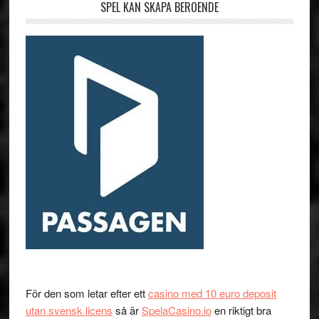
SPEL KAN SKAPA BEROENDE
För den som letar efter ett
casino med 10 euro deposit
utan svensk licens
så är
SpelaCasino.io
en riktigt bra