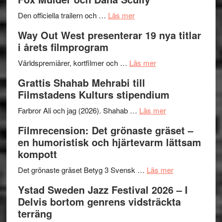
Festiva
om
2026
Den officiella trailern och …
Läs mer
Se
–
Way Out West presenterar 19 nya titlar
trailern
II
i årets filmprogram
för
Internat
The
om
storhet
Världspremiärer, kortfilmer och …
Läs mer
X-
Way
och
Grattis Shahab Mehrabi till
Files:
Out
samarb
Filmstadens Kulturs stipendium
I
West
Want
presenterar
om
Farbror Ali och jag (2026). Shahab …
Läs mer
to
19
Grattis
Filmrecension: Det grönaste gräset –
Believe
nya
Shahab
en humoristisk och hjärtevarm lättsam
–
titlar
Mehrabi
kompott
Vrach
i
till
Frankenshtey
årets
Filmstadens
om
Det grönaste gräset Betyg 3 Svensk …
Läs mer
–
filmprogram
Kulturs
Filmrecension:
Ystad Sweden Jazz Festival 2026 – I
med
stipendium
Det
Delvis bortom genrens vidsträckta
Fox
grönaste
terräng
Mulder
gräset