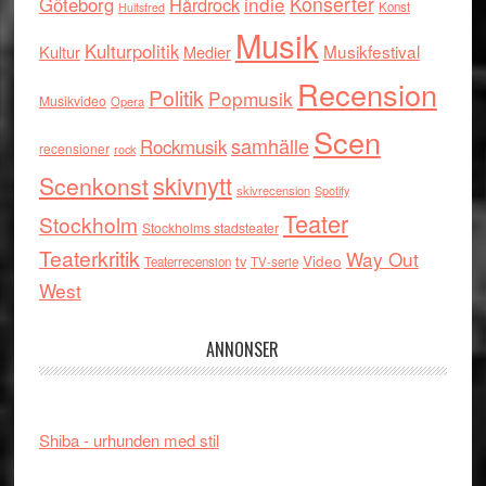
indie
Konserter
Göteborg
Hårdrock
Konst
Hultsfred
Musik
Kulturpolitik
Musikfestival
Kultur
Medier
Recension
Politik
Popmusik
Musikvideo
Opera
Scen
samhälle
Rockmusik
recensioner
rock
skivnytt
Scenkonst
skivrecension
Spotify
Teater
Stockholm
Stockholms stadsteater
Teaterkritik
Way Out
tv
Video
Teaterrecension
TV-serie
West
ANNONSER
Shiba - urhunden med stil