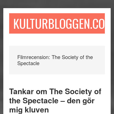
Hoppa
Hoppa
Hoppa
till
till
till
huvudinnehåll
det
sidfot
KULTURBLOGGEN.COM
primära
sidofältet
Filmrecension: The Society of the
Spectacle
Tankar om The Society of
the Spectacle – den gör
mig kluven