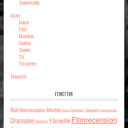
Teaterkritik
Scen
Dans
Film
Musikal
Opera
Teater
TV
TV-serier
Toppnytt
ETIKETTER
Bok
Böcker
Bokrecension
Deckare
Debaser
Dokumentär
Dans
Filmrecension
Dramaten
Filmkritik
ekonomi