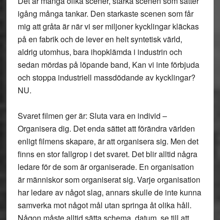
Det är många olika scener, starka scenen som sätter
igång många tankar. Den starkaste scenen som får
mig att gråta är när vi ser miljoner kycklingar kläckas
på en fabrik och de lever en helt syntetisk värld,
aldrig utomhus, bara ihopklämda i industrin och
sedan mördas på löpande band, Kan vi inte förbjuda
och stoppa industriell massdödande av kycklingar?
NU.
Svaret filmen ger är: Sluta vara en individ –
Organisera dig. Det enda sättet att förändra världen
enligt filmens skapare, är att organisera sig. Men det
finns en stor fallgrop i det svaret. Det blir alltid några
ledare för de som är organiserade. En organisation
är människor som organiserat sig. Varje organisation
har ledare av något slag, annars skulle de inte kunna
samverka mot något mål utan springa åt olika håll.
Någon måste alltid sätta schema, datum, se till att