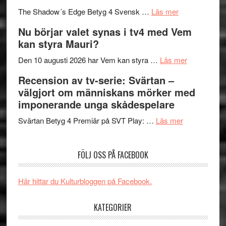
om
sång,
Scensommar
The Shadow´s Edge Betyg 4 Svensk …
Läs mer
Filmrecension
musik,
på
Nu börjar valet synas i tv4 med Vem
The
samtal
Artipelag
kan styra Mauri?
Shadow
och
´s
teater
om
Den 10 augusti 2026 har Vem kan styra …
Läs mer
Edge
Nu
Recension av tv-serie: Svärtan –
–
börjar
välgjort om människans mörker med
rolig
valet
imponerande unga skådespelare
och
synas
spännande
om
i
Svärtan Betyg 4 Premiär på SVT Play: …
Läs mer
med
Recension
tv4
en
av
med
FÖLJ OSS PÅ FACEBOOK
Jackie
tv-
Vem
Chan
serie:
kan
i
Svärtan
styra
Här hittar du Kulturbloggen på Facebook.
storform
–
Mauri?
välgjort
KATEGORIER
om