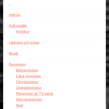
människans
..
mörker
med
Intervju
imponerande
unga
Kulturpolitik
skådespelar
Krönikor
Litteratur och konst
Musik
Recension
Bokrecension
Dans recension
Filmrecension
Operarecension
Recension av TV-serier
Skivrecensioner
Spel