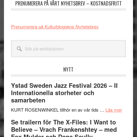
PRENUMERERA PÅ VÅRT NYHETSBREV – KOSTNADSFRITT
Prenumerera på Kulturbloggens Nyhetsbrev
Sök
på
webbplatsen
NYTT
Ystad Sweden Jazz Festival 2026 – II
Internationella storheter och
samarbeten
om
KURT ROSENWINKEL tillhör en av vår tids …
Läs mer
Ystad
Se trailern för The X-Files: I Want to
Swede
Believe – Vrach Frankenshtey – med
Jazz
Fox Mulder och Dana Scully