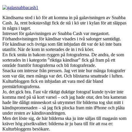
Kändisarna stod i kö för att komma in på galavisningen av Snabba
Cash. Ja, rent bokstavsligt fick de stå i kö ute i kylan för att släppas
in några i taget.
Intresset för galavisningen av Snabba Cash var megastort.
Förhandsvisningen för kändisar visades i två salonger samtidigt.
För kändisar och övriga som fått inbjudan dit var de kö inte bara
utanför. När de kom in sorterades de in i två köer.
En fick smita in bakom ryggen på fotograferna. De andra, de som
sorterades in i kategorin ”riktiga kändisar” fick gå fram på ett
område framför fotograferna och bli fotograferade.
Snacka om intresse från pressen. Jag vet inte hur många fotografer
som var där, men många var det. Och blixtarna smattrade i luften.
Kulturbloggen fick en inbjudan att vara med där bland
premiärfotograferna.
Jo, det gick bra. Fast vår riktigt duktige fotograf kunde tyvärr inte
komma med på så kort varsel – och jag hade otur, den bra kameran
hade lite dåligt minneskort så utrymmet för bilderna tog slut mitt i
kändispromenaden – så jag fick plocka fram min iPhone och plåta
under resten av kändisvandringen.
Men det löste sig, de här bilderna ska ju inte säljas till magasin som
kräver hög pixelkvalitet: bilderna är ju bara till för att roa er:
Kulturbloggens besökare.