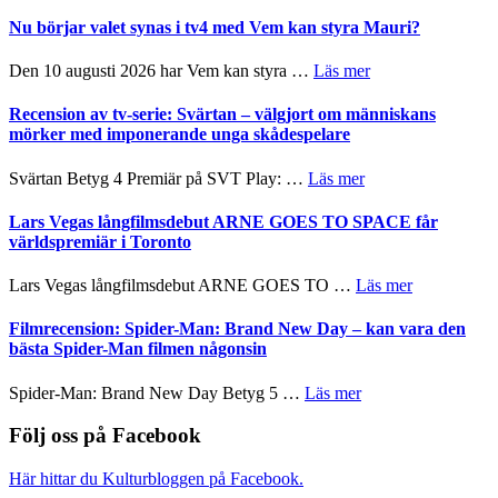
Filmrecension:
Artipelag
samtal
The
Nu börjar valet synas i tv4 med Vem kan styra Mauri?
och
Shadow
teater
´s
om
Den 10 augusti 2026 har Vem kan styra …
Läs mer
Edge
Nu
–
börjar
Recension av tv-serie: Svärtan – välgjort om människans
rolig
valet
mörker med imponerande unga skådespelare
och
synas
spännande
i
om
Svärtan Betyg 4 Premiär på SVT Play: …
Läs mer
med
tv4
Recension
en
med
av
Lars Vegas långfilmsdebut ARNE GOES TO SPACE får
Jackie
Vem
tv-
världspremiär i Toronto
Chan
kan
serie:
i
styra
Svärtan
storform
om
Lars Vegas långfilmsdebut ARNE GOES TO …
Läs mer
Mauri?
–
Lars
välgjort
Vegas
Filmrecension: Spider-Man: Brand New Day – kan vara den
om
långfilmsde
bästa Spider-Man filmen någonsin
människans
ARNE
mörker
GOES
om
Spider-Man: Brand New Day Betyg 5 …
Läs mer
med
TO
Filmrecension:
imponerande
SPACE
Spider-
Följ oss på Facebook
unga
får
Man:
skådespelare
världspremi
Brand
Här hittar du Kulturbloggen på Facebook.
i
New