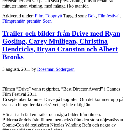
recensioner och var på sin sista pressvisning fullsatt redan 30
minuter innan visning, med många i kö utanför.
Arkiverad under:
Film
,
Toppnytt
Taggad som:
Bok
,
Filmfestival
,
Filmpremiär
,
premiär
,
Scen
Trailer och bilder från Drive med Ryan
Gosling, Carey Mulligan, Christina
Hendricks, Bryan Cranston och Albert
Brooks
3 augusti, 2011
by
Rosemari Södergren
Filmen ”Drive” vann regipriset, ”Best Director Award” i Cannes
Film Festival 2011.
16 september kommer Drive på biografer. Om det kommer upp på
svenska biografer då också vet jag inte riktigt än.
Här är i alla fall en trailer och några bilder från filmen:
Bilderna är dels från filmen men också från den stora nöjesmässan
Comic-Con då regissören Nicolas Winding Refn och några av