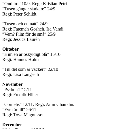
”Ond tro” 10/9. Regi: Kristian Petri
”Tusen gånger starkare” 24/9
Regi: Peter Schildt
”Tusen och en natt” 24/9
Regi: Fatemeh Gosheh, Isa Vandi
”Vem? Film för de små” 25/9
Regi: Jessica Laurén
Oktober
”Himlen är oskyldigt blå” 15/10
Regi: Hannes Holm
”Till det som är vackert” 22/10
Regi: Lisa Langseth
November
”Psalm 21” 5/11
Regi: Fredrik Hiller
”Cornelis” 12/11. Regi: Amir Chamdin.
”Fyra år till” 26/11
Regi: Tova Magnusson
December