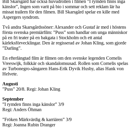
Bill Skarsgård har också huvudrollen i filmen ”I rymden finns inga
känslor”, Ingen som varit på bio i sommar och sett reklam lär ha
missat trailern för den filmen. Bill Skarsgård spelar en kille med
Aspergers syndrom.
Två andra Skarsgårdssöner: Alexander och Gustaf är med i höstens
första svenska premiärfilm: ”Puss” som handlar om unga människor
på en fri teater på en bakgata i Stockholm och ett antal
kärleksförvecklingar. Den är regisserad av Johan Kling, som gjorde
”Darling”.
En efterlängtad film är filmen om den svenske legenden Cornelis
Vreeswijk, folkkär och skandalomsusad. Rollen som Cornelis spelas
av Turbonegro-sångaren Hans-Erik Dyvik Husby, alias Hank von
Helvete.
Augusti
”Puss” 20/8. Regi: Johan Kling
September
”I rymden finns inga känslor” 3/9
Regi: Anders Öhman
”Fröken Märkvärdig & karriären” 3/9
Regi: Joanna Rubin Dranger