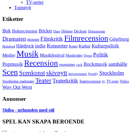
TV-serier
Toppnytt
Etiketter
Bok
Bokrecension
Böcker
Deckare
Debaser
Dokumentär
Dans
Filmrecension
Dramaten
Filmkritik
Göteborg
ekonomi
Konserter
Hårdrock
indie
Kulturpolitik
Kultur
Konst
Hultsfred
Musik
Politik
Musikfestival
Medier
Musikvideo
Opera
Recension
samhälle
Popmusik
Rockmusik
recensioner
rock
Scen
skivnytt
Scenkonst
Stockholm
skivrecension
Spotify
Teater
Teaterkritik
Video
Stockholms stadsteater
tv
Teaterrecension
TV-serie
Way Out West
Annonser
Shiba - urhunden med stil
SPEL KAN SKAPA BEROENDE