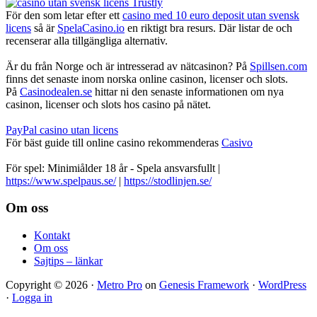
För den som letar efter ett
casino med 10 euro deposit utan svensk
licens
så är
SpelaCasino.io
en riktigt bra resurs. Där listar de och
recenserar alla tillgängliga alternativ.
Är du från Norge och är intresserad av nätcasinon? På
Spillsen.com
finns det senaste inom norska online casinon, licenser och slots.
På
Casinodealen.se
hittar ni den senaste informationen om nya
casinon, licenser och slots hos casino på nätet.
PayPal casino utan licens
För bäst guide till online casino rekommenderas
Casivo
För spel: Minimiålder 18 år - Spela ansvarsfullt |
https://www.spelpaus.se/
|
https://stodlinjen.se/
Footer
Om oss
Kontakt
Om oss
Sajtips – länkar
Copyright © 2026 ·
Metro Pro
on
Genesis Framework
·
WordPress
·
Logga in