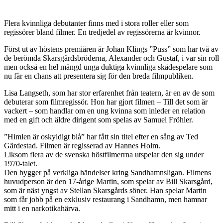
Flera kvinnliga debutanter finns med i stora roller eller som
regissörer bland filmer. En tredjedel av regissörerna är kvinnor.
Först ut av höstens premiären är Johan Klings ”Puss” som har två av
de berömda Skarsgårdsbröderna, Alexander och Gustaf, i var sin roll
men också en hel mängd unga duktiga kvinnliga skådespelare som
nu får en chans att presentera sig för den breda filmpubliken.
Lisa Langseth, som har stor erfarenhet från teatern, är en av de som
debuterar som filmregissör. Hon har gjort filmen – Till det som är
vackert – som handlar om en ung kvinna som inleder en relation
med en gift och äldre dirigent som spelas av Samuel Fröhler.
”Himlen är oskyldigt blå” har fått sin titel efter en sång av Ted
Gärdestad. Filmen är regisserad av Hannes Holm.
Liksom flera av de svenska höstfilmerrna utspelar den sig under
1970-talet.
Den bygger på verkliga händelser kring Sandhamnsligan. Filmens
huvudperson är den 17-årige Martin, som spelar av Bill Skarsgård,
som är näst yngst av Stellan Skarsgårds söner. Han spelar Martin
som får jobb på en exklusiv restaurang i Sandhamn, men hamnar
mitt i en narkotikahärva.