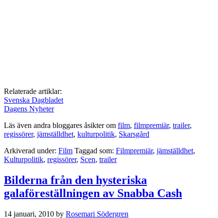
Relaterade artiklar:
Svenska Dagbladet
Dagens Nyheter
Läs även andra bloggares åsikter om
film
,
filmpremiär
,
trailer
,
regissörer
,
jämställdhet
,
kulturpolitik
,
Skarsgård
Arkiverad under:
Film
Taggad som:
Filmpremiär
,
jämställdhet
,
Kulturpolitik
,
regissörer
,
Scen
,
trailer
Bilderna från den hysteriska
galaföreställningen av Snabba Cash
14 januari, 2010
by
Rosemari Södergren