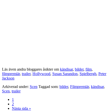
Läs även andra bloggares åsikter om
kändisar
,
bilder
,
film
,
filmpremiär
,
trailer
,
Hollywood
,
Susan Sarandon
,
Spielbergh
,
Peter
Jackson
Arkiverad under:
Scen
Taggad som:
bilder
,
Filmpremiär
,
kändisar
,
Scen
,
trailer
Sida
1
Sida
2
Go
Nästa sida »