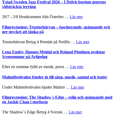
Det
Ystad Sweden Jazz Festival 2026 – I Delvis bortom genrens
grönaste
vidsträckta terräng
gräset
–
om
29/7 - 2/8 Hemkommen från Österlen …
Läs mer
en
Ystad
humoristisk
Sweden
Filmrecension: Trustorhärvan – fascinerande, spännande och
och
Jazz
ger mycket att tänka på
hjärtevarm
Festival
lättsam
2026
om
Trustorhärvan Betyg 4 Premiär på Netflix …
Läs mer
kompott
–
Filmrecension:
I
Trustorhärvan
Lena Endre, Hannes Meidal och Roland Pöntinen avslutar
Delvis
–
Scensommar på Artipelag
bortom
fascinerande,
genrens
spännande
om
Efter en sommar fylld av musik, poesi …
Läs mer
vidsträckta
och
Lena
terräng
ger
Endre,
Malmöfestivalen bjuder in till sång, musik, samtal och teater
mycket
Hannes
att
Meidal
om
Under Malmöfestivalen bjuder Malmö …
Läs mer
tänka
och
Malmöfestivalen
på
Roland
bjuder
Filmrecension: The Shadow´s Edge – rolig och spännande med
Pöntinen
in
en Jackie Chan i storform
avslutar
till
Scensommar
sång,
om
The Shadow´s Edge Betyg 4 Svensk …
Läs mer
på
musik,