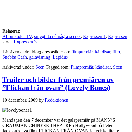
Relaterat:
Aftonbladet-TV
,
smygtitta på några scener
,
Expressen 1
,
Expressen
2 och
Expressen 3
.
Läs även andra bloggares åsikter om
filmpremiär
,
kändisar
,
film
,
Snabba Cash
,
galavisning
,
Lapidus
Arkiverad under:
Scen
Taggad som:
Filmpremiär
,
kändisar
,
Scen
Trailer och bilder från premiären av
”Flickan från ovan” (Lovely Bones)
10 december, 2009
by
Redaktionen
Måndagen den 7 december var det galapremiär på MANN’S
GRAUMAN CHINESE THEATRE i Hollywood på Peter
Jackson’s nya film, FLICKAN FRÅN OVAN (engelska titeln: