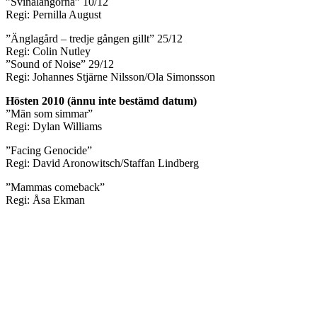
”Svinalängorna” 10/12
Regi: Pernilla August
”Änglagård – tredje gången gillt” 25/12
Regi: Colin Nutley
”Sound of Noise” 29/12
Regi: Johannes Stjärne Nilsson/Ola Simonsson
Hösten 2010 (ännu inte bestämd datum)
”Män som simmar”
Regi: Dylan Williams
”Facing Genocide”
Regi: David Aronowitsch/Staffan Lindberg
”Mammas comeback”
Regi: Åsa Ekman