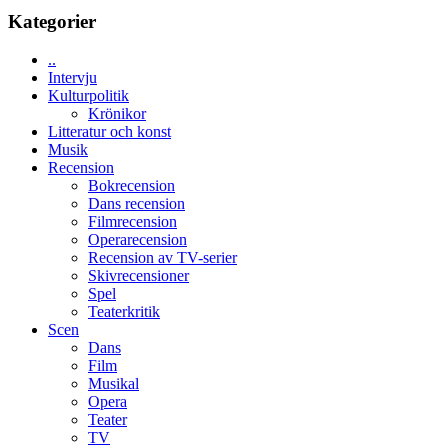
Toronto
Day
Kategorier
–
kan
..
vara
Intervju
den
Kulturpolitik
bästa
Krönikor
Spider-
Litteratur och konst
Man
Musik
filmen
Recension
någonsin
Bokrecension
Dans recension
Filmrecension
Operarecension
Recension av TV-serier
Skivrecensioner
Spel
Teaterkritik
Scen
Dans
Film
Musikal
Opera
Teater
TV