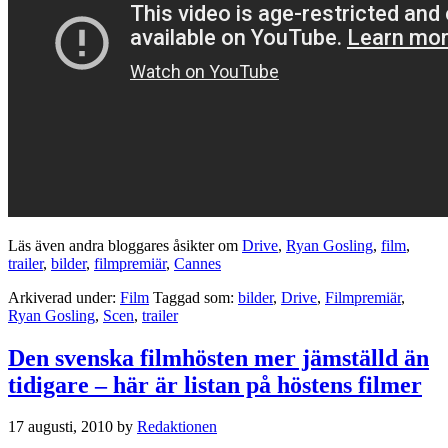
Läs även andra bloggares åsikter om
Drive
,
Ryan Gosling
,
film
,
trailer
,
bilder
,
filmpremiär
,
Cannes
Arkiverad under:
Film
Taggad som:
bilder
,
Drive
,
Filmpremiär
,
Ryan Gosling
,
Scen
,
trailer
Den svenska filmhösten mer jämställd än
tidigare – här är listan på höstens filmer
17 augusti, 2010
by
Redaktionen