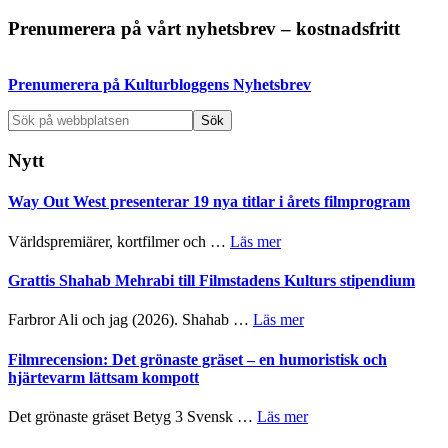
to
Primärt
Prenumerera på vårt nyhetsbrev – kostnadsfritt
sidofält
Prenumerera på Kulturbloggens Nyhetsbrev
Sök
på
webbplatsen
Nytt
Way Out West presenterar 19 nya titlar i årets filmprogram
om
Världspremiärer, kortfilmer och …
Läs mer
Way
Out
Grattis Shahab Mehrabi till Filmstadens Kulturs stipendium
West
presenterar
om
Farbror Ali och jag (2026). Shahab …
Läs mer
19
Grattis
nya
Shahab
Filmrecension: Det grönaste gräset – en humoristisk och
titlar
Mehrabi
hjärtevarm lättsam kompott
i
till
årets
Filmstadens
om
Det grönaste gräset Betyg 3 Svensk …
Läs mer
filmprogram
Kulturs
Filmrecension:
stipendium