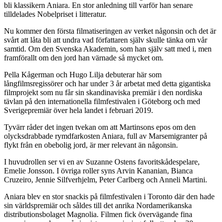
bli klassikern Aniara. En stor anledning till varför han senare
tilldelades Nobelpriset i litteratur.
Nu kommer den första filmatiseringen av verket någonsin och det är
svårt att låta bli att undra vad författaren själv skulle tänka om vår
samtid. Om den Svenska Akademin, som han själv satt med i, men
framförallt om den jord han värnade så mycket om.
Pella Kågerman och Hugo Lilja debuterar här som
långfilmsregissörer och har under 3 år arbetat med detta gigantiska
filmprojekt som nu får sin skandinaviska premiär i den nordiska
tävlan på den internationella filmfestivalen i Göteborg och med
Sverigepremiär över hela landet i februari 2019.
Tyvärr råder det ingen tvekan om att Martinsons epos om den
olycksdrabbade rymdfarkosten Aniara, full av Marsemigranter på
flykt från en obebolig jord, är mer relevant än någonsin.
I huvudrollen ser vi en av Suzanne Ostens favoritskådespelare,
Emelie Jonsson. I övriga roller syns Arvin Kananian, Bianca
Cruzeiro, Jennie Silfverhjelm, Peter Carlberg och Anneli Martini.
Aniara blev en stor snackis på filmfestivalen i Toronto där den hade
sin världspremiär och såldes till det anrika Nordamerikanska
distributionsbolaget Magnolia. Filmen fick övervägande fina