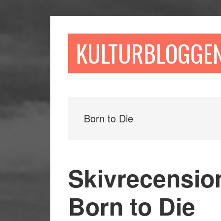
Hoppa
Hoppa
Hoppa
till
till
till
huvudinnehåll
det
sidfot
KULTURBLOGGE
primära
sidofältet
Born to Die
Skivrecensio
Born to Die