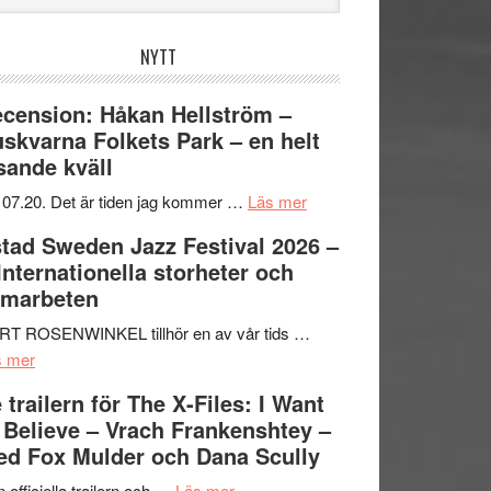
bplatsen
NYTT
cension: Håkan Hellström –
skvarna Folkets Park – en helt
sande kväll
om
 07.20. Det är tiden jag kommer …
Läs mer
Recension:
tad Sweden Jazz Festival 2026 –
Håkan
 Internationella storheter och
Hellström
amarbeten
–
Huskvarna
RT ROSENWINKEL tillhör en av vår tids …
om
Folkets
s mer
Ystad
Park
 trailern för The X-Files: I Want
Sweden
–
 Believe – Vrach Frankenshtey –
Jazz
en
d Fox Mulder och Dana Scully
Festival
helt
2026
om
lysande
 officiella trailern och …
Läs mer