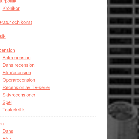
turpolitik
Krönikor
teratur och konst
sik
cension
Bokrecension
Dans recension
Filmrecension
Operarecension
Recension av TV-serier
Skivrecensioner
Spel
Teaterkritik
en
Dans
Film