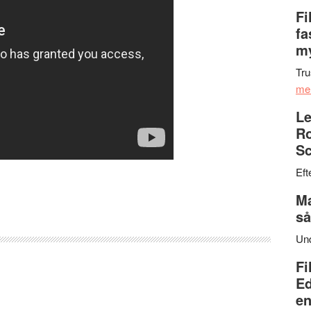
Fi
fa
my
Tru
me
Le
Ro
Sc
Eft
Ma
så
Un
Fi
Ed
en