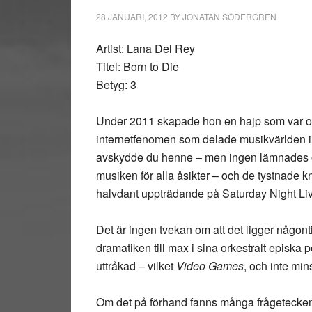
28 JANUARI, 2012
BY
JONATAN SÖDERGREN
Artist: Lana Del Rey
Titel: Born to Die
Betyg: 3
Under 2011 skapade hon en hajp som var omöj
internetfenomen som delade musikvärlden i 
avskydde du henne – men ingen lämnades ober
musiken för alla åsikter – och de tystnade kn
halvdant uppträdande på Saturday Night Live fi
Det är ingen tvekan om att det ligger någon
dramatiken till max i sina orkestralt episka
uttråkad – vilket
Video Games
, och inte min
Om det på förhand fanns många frågetecken 