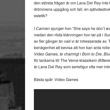
den största frågan är om Lana Del Rey inte b
drömmens uppgång och fall, en självdestruk
estetik?
I
Carmen
sjunger hon ”She says he don’t want
medan den röda klänningen hon tar på i
Su
av fler gånger än vad vi är intresserade av. T
benägenhet att bevisa att hon kan anta rolle
Video Games
, är charmigt i
Born to Die
,
Blu
för tankarna till The Verve-klassikern
Bitter
är Lana Del Rey som seriefigur ofta mer in
Bästa spår: Video Games