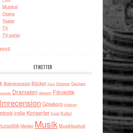
Musikal
Opera
Teater
TV
TV-serier
pnytt
ETIKETTER
k
Böcker
Bokrecension
Deckare
Debaser
Dans
Dramaten
Filmkritik
umentär
ekonomi
ilmrecension
Göteborg
Hultsfred
indie
Konserter
rdrock
Kultur
Konst
Musik
turpolitik
Musikfestival
Medier