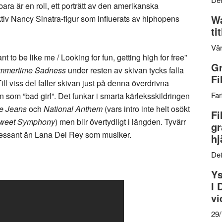
ara är en roll, ett porträtt av den amerikanska
Wa
tiv Nancy Sinatra-figur som influerats av hiphopens
ti
Vär
 to be like me / Looking for fun, getting high for free”
Gr
mmertime Sadness
under resten av skivan tycks falla
Fi
ill viss del faller skivan just på denna överdrivna
Far
n som ”bad girl”. Det funkar i smarta kärleksskildringen
e Jeans
och
National Anthem
(vars intro inte helt osökt
Fi
sweet Symphony
) men blir övertydligt i längden. Tyvärr
gr
tressant än Lana Del Rey som musiker.
hj
Det
Ys
I 
vi
29