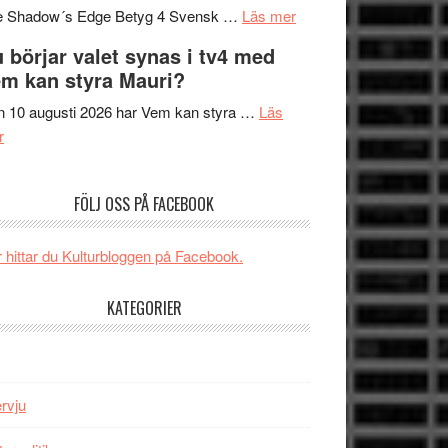
om
sång,
Scensommar
e Shadow´s Edge Betyg 4 Svensk …
Läs mer
Filmrecension:
musik,
på
 börjar valet synas i tv4 med
The
samtal
Artipelag
m kan styra Mauri?
Shadow
och
´s
teater
 10 augusti 2026 har Vem kan styra …
Läs
om
Edge
r
Nu
–
börjar
rolig
FÖLJ OSS PÅ FACEBOOK
valet
och
synas
spännande
i
med
 hittar du Kulturbloggen på Facebook.
tv4
en
med
Jackie
KATEGORIER
Vem
Chan
kan
i
styra
storform
Mauri?
ervju