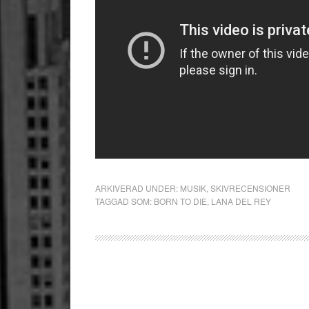
ARKIVERAD UNDER:
MUSIK
,
SKIVRECENSIONER
TAGGAD SOM:
BORN TO DIE
,
LANA DEL REY