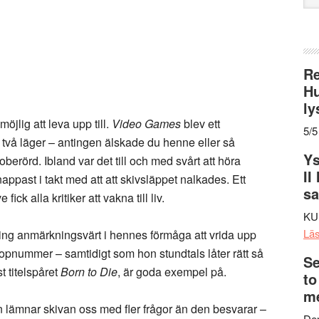
web
Re
Hu
ly
lig att leva upp till.
Video Games
blev ett
5/5
två läger – antingen älskade du henne eller så
Ys
örd. Ibland var det till och med svårt att höra
II
appast i takt med att att skivsläppet nalkades. Ett
s
ck alla kritiker att vakna till liv.
KU
Lä
ting anmärkningsvärt i hennes förmåga att vrida upp
 popnummer – samtidigt som hon stundtals låter rätt så
Se
st titelspåret
Born to Die
, är goda exempel på.
to
me
lämnar skivan oss med fler frågor än den besvarar –
Den