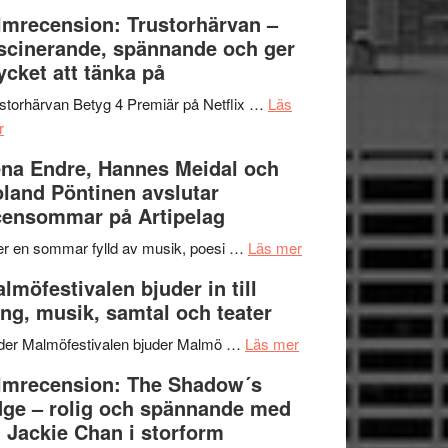
Dana
en
Ystad
lmrecension: Trustorhärvan –
Scully
humoristisk
Sweden
scinerande, spännande och ger
och
Jazz
cket att tänka på
hjärtevarm
Festival
lättsam
2026
storhärvan Betyg 4 Premiär på Netflix …
Läs
om
kompott
–
r
Filmrecension:
I
na Endre, Hannes Meidal och
Trustorhärvan
Delvis
land Pöntinen avslutar
–
bortom
ensommar på Artipelag
fascinerande,
genrens
spännande
vidsträckta
om
er en sommar fylld av musik, poesi …
Läs mer
och
terräng
Lena
lmöfestivalen bjuder in till
ger
Endre,
ng, musik, samtal och teater
mycket
Hannes
att
om
Meidal
der Malmöfestivalen bjuder Malmö …
Läs mer
tänka
Malmöfestivalen
och
lmrecension: The Shadow´s
på
bjuder
Roland
ge – rolig och spännande med
in
Pöntinen
 Jackie Chan i storform
till
avslutar