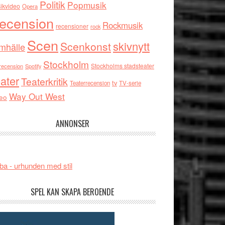
Politik
Popmusik
ikvideo
Opera
ecension
Rockmusik
recensioner
rock
Scen
skivnytt
Scenkonst
mhälle
Stockholm
Stockholms stadsteater
recension
Spotify
ater
Teaterkritik
tv
Teaterrecension
TV-serie
Way Out West
eo
ANNONSER
ba - urhunden med stil
SPEL KAN SKAPA BEROENDE