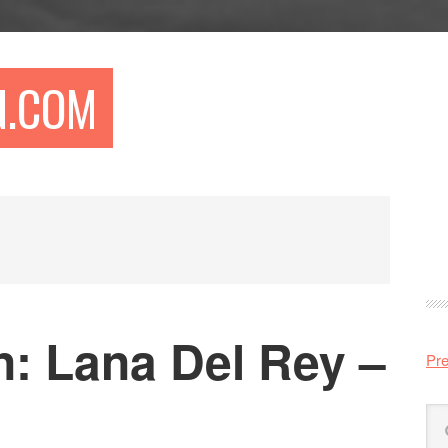
N.COM
Pr
si
n: Lana Del Rey –
Pre
Sö
på