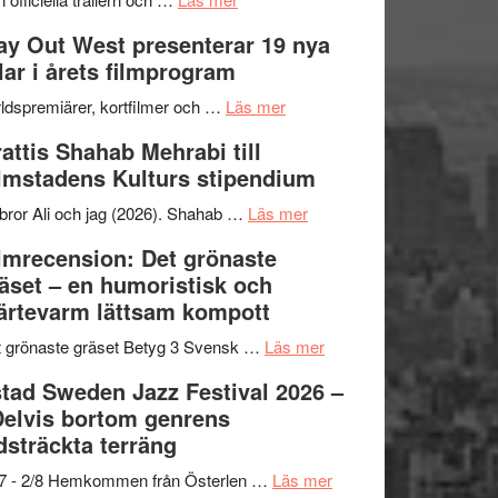
–
Se
kväll
y Out West presenterar 19 nya
II
trailern
tlar i årets filmprogram
Internationella
för
storheter
The
om
ldspremiärer, kortfilmer och …
Läs mer
och
X-
Way
attis Shahab Mehrabi till
samarbeten
Files:
Out
lmstadens Kulturs stipendium
I
West
Want
presenterar
om
bror Ali och jag (2026). Shahab …
Läs mer
to
19
Grattis
lmrecension: Det grönaste
Believe
nya
Shahab
äset – en humoristisk och
–
titlar
Mehrabi
ärtevarm lättsam kompott
Vrach
i
till
Frankenshtey
årets
Filmstadens
om
 grönaste gräset Betyg 3 Svensk …
Läs mer
–
filmprogram
Kulturs
Filmrecension:
tad Sweden Jazz Festival 2026 –
med
stipendium
Det
Delvis bortom genrens
Fox
grönaste
dsträckta terräng
Mulder
gräset
och
–
om
/7 - 2/8 Hemkommen från Österlen …
Läs mer