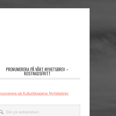
imärt
dofält
PRENUMERERA PÅ VÅRT NYHETSBREV –
KOSTNADSFRITT
numerera på Kulturbloggens Nyhetsbrev
k