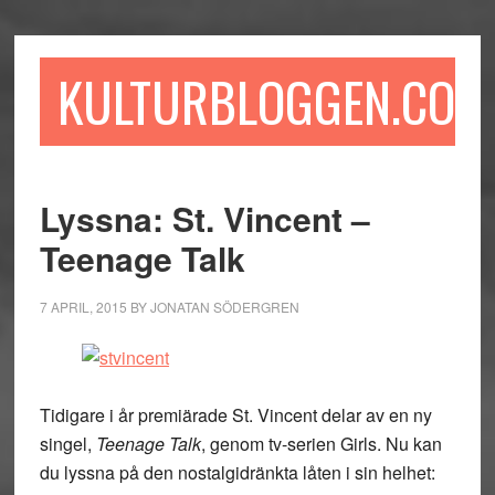
Hoppa
Hoppa
Hoppa
till
till
till
huvudinnehåll
det
sidfot
KULTURBLOGGEN.COM
primära
sidofältet
Lyssna: St. Vincent –
Teenage Talk
7 APRIL, 2015
BY
JONATAN SÖDERGREN
Tidigare i år premiärade St. Vincent delar av en ny
singel,
Teenage Talk
, genom tv-serien Girls. Nu kan
du lyssna på den nostalgidränkta låten i sin helhet: