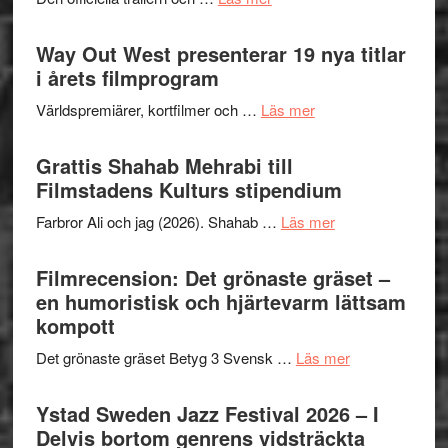
–
kväll
Se
II
trailern
Way Out West presenterar 19 nya titlar
Internat
för
i årets filmprogram
storhet
The
och
om
Världspremiärer, kortfilmer och …
Läs mer
X-
samarb
Way
Files:
Out
Grattis Shahab Mehrabi till
I
West
Filmstadens Kulturs stipendium
Want
presenterar
to
om
Farbror Ali och jag (2026). Shahab …
Läs mer
19
Believe
Grattis
nya
–
Shahab
Filmrecension: Det grönaste gräset –
titlar
Vrach
Mehrabi
en humoristisk och hjärtevarm lättsam
i
Frankenshtey
till
kompott
årets
–
Filmstadens
filmprogram
med
om
Det grönaste gräset Betyg 3 Svensk …
Läs mer
Kulturs
Fox
Filmrecension:
stipendium
Mulder
Det
Ystad Sweden Jazz Festival 2026 – I
och
grönaste
Delvis bortom genrens vidsträckta