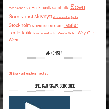
Scen
samhälle
Rockmusik
recensioner
rock
skivnytt
Scenkonst
skivrecension
Spotify
Teater
Stockholm
Stockholms stadsteater
Teaterkritik
Way Out
tv
Video
Teaterrecension
TV-serie
West
ANNONSER
Shiba - urhunden med stil
SPEL KAN SKAPA BEROENDE