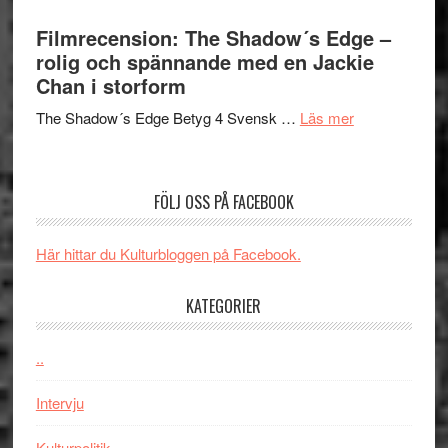
Malmöfestiva
Roland
bjuder
Filmrecension: The Shadow´s Edge –
Pöntinen
in
rolig och spännande med en Jackie
avslutar
till
Chan i storform
Scensommar
sång,
på
om
The Shadow´s Edge Betyg 4 Svensk …
Läs mer
musik,
Artipelag
Filmrecension
samtal
The
och
Shadow
teater
FÖLJ OSS PÅ FACEBOOK
´s
Edge
Här hittar du Kulturbloggen på Facebook.
–
rolig
KATEGORIER
och
spännande
med
..
en
Intervju
Jackie
Chan
Kulturpolitik