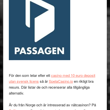
För den som letar efter ett
casino med 10 euro deposit
utan svensk licens
så är
SpelaCasino.io
en riktigt bra
resurs. Där listar de och recenserar alla tillgängliga
alternativ.
Är du från Norge och är intresserad av nätcasinon? På