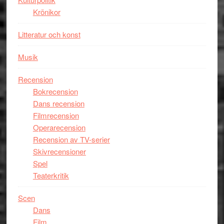
i
Krönikor
storform
Litteratur och konst
Musik
Recension
Bokrecension
Dans recension
Filmrecension
Operarecension
Recension av TV-serier
Skivrecensioner
Spel
Teaterkritik
Scen
Dans
Film