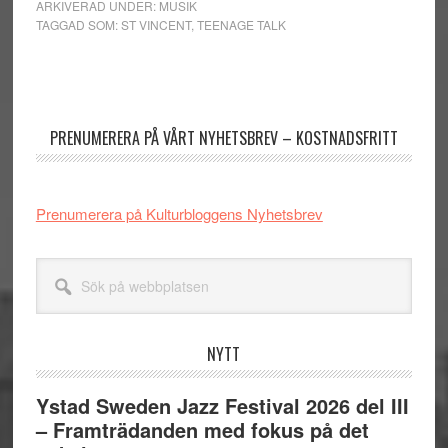
ARKIVERAD UNDER:
MUSIK
TAGGAD SOM:
ST VINCENT
,
TEENAGE TALK
Primärt
sidofält
PRENUMERERA PÅ VÅRT NYHETSBREV – KOSTNADSFRITT
Prenumerera på Kulturbloggens Nyhetsbrev
Sök
på
webbplatsen
NYTT
Ystad Sweden Jazz Festival 2026 del III
– Framträdanden med fokus på det