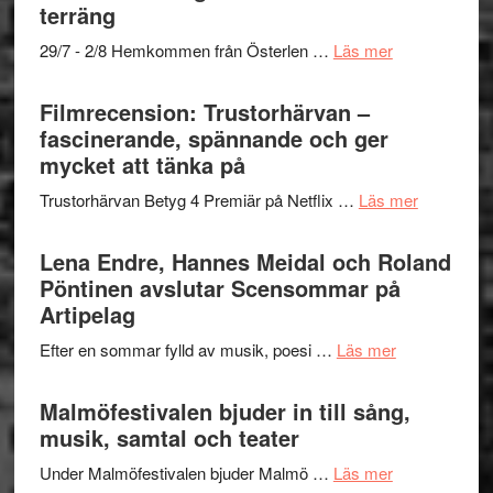
Dana
gräset
terräng
Scully
–
om
29/7 - 2/8 Hemkommen från Österlen …
Läs mer
en
Ystad
humoristisk
Sweden
Filmrecension: Trustorhärvan –
och
Jazz
fascinerande, spännande och ger
hjärtevarm
Festival
mycket att tänka på
lättsam
2026
kompott
om
Trustorhärvan Betyg 4 Premiär på Netflix …
Läs mer
–
Filmrecens
I
Trustorhä
Lena Endre, Hannes Meidal och Roland
Delvis
–
Pöntinen avslutar Scensommar på
bortom
fascineran
Artipelag
genrens
spännand
vidsträckta
om
Efter en sommar fylld av musik, poesi …
Läs mer
och
terräng
Lena
ger
Endre,
Malmöfestivalen bjuder in till sång,
mycket
Hannes
musik, samtal och teater
att
Meidal
tänka
om
Under Malmöfestivalen bjuder Malmö …
Läs mer
och
på