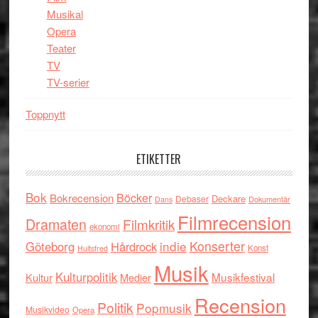
Musikal
Opera
Teater
TV
TV-serier
Toppnytt
ETIKETTER
Bok
Böcker
Bokrecension
Deckare
Debaser
Dokumentär
Dans
Filmrecension
Dramaten
Filmkritik
ekonomi
indie
Konserter
Göteborg
Hårdrock
Konst
Hultsfred
Musik
Kulturpolitik
Musikfestival
Kultur
Medier
Recension
Politik
Popmusik
Musikvideo
Opera