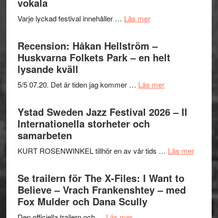
vokala
om
Varje lyckad festival innehåller …
Läs mer
Ystad
Sweden
Recension: Håkan Hellström –
Jazz
Huskvarna Folkets Park – en helt
Festival
lysande kväll
2026
om
5/5 07.20. Det är tiden jag kommer …
Läs mer
del
Recension:
III
Håkan
Ystad Sweden Jazz Festival 2026 – II
–
Hellström
Internationella storheter och
Framträdanden
–
samarbeten
med
Huskvarna
fokus
om
KURT ROSENWINKEL tillhör en av vår tids …
Läs mer
Folkets
på
Ystad
Park
det
Swede
Se trailern för The X-Files: I Want to
–
vokala
Jazz
Believe – Vrach Frankenshtey – med
en
Festiva
Fox Mulder och Dana Scully
helt
2026
lysande
om
Den officiella trailern och …
Läs mer