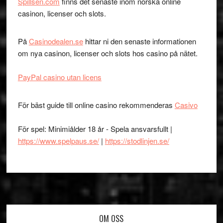
Spillsen.com
finns det senaste inom norska online
casinon, licenser och slots.
På
Casinodealen.se
hittar ni den senaste informationen
om nya casinon, licenser och slots hos casino på nätet.
PayPal casino utan licens
För bäst guide till online casino rekommenderas
Casivo
För spel: Minimiålder 18 år - Spela ansvarsfullt |
https://www.spelpaus.se/
|
https://stodlinjen.se/
Footer
OM OSS