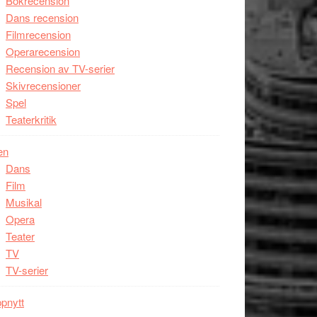
Bokrecension
Dans recension
Filmrecension
Operarecension
Recension av TV-serier
Skivrecensioner
Spel
Teaterkritik
en
Dans
Film
Musikal
Opera
Teater
TV
TV-serier
pnytt