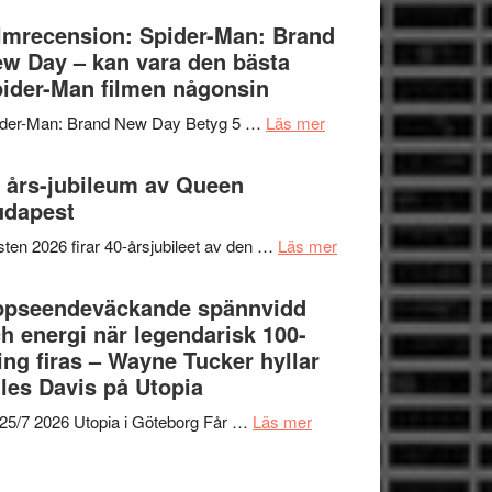
om
Vegas
lmrecension: Spider-Man: Brand
människans
långfilmsdebut
w Day – kan vara den bästa
mörker
ARNE
ider-Man filmen någonsin
med
GOES
imponerande
om
ider-Man: Brand New Day Betyg 5 …
Läs mer
TO
unga
Filmrecension:
SPACE
skådespelare
Spider-
 års-jubileum av Queen
får
Man:
udapest
världspremiär
Brand
i
om
ten 2026 firar 40-årsjubileet av den …
Läs mer
New
Toronto
40
Day
års-
ppseendeväckande spännvidd
–
jubileum
h energi när legendarisk 100-
kan
av
ing firas – Wayne Tucker hyllar
vara
Queen
les Davis på Utopia
den
Budapest
bästa
om
25/7 2026 Utopia i Göteborg Får …
Läs mer
Spider-
Uppseendeväckande
Man
spännvidd
filmen