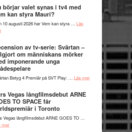
The
 börjar valet synas i tv4 med
och
Shadow
m kan styra Mauri?
teater
´s
 10 augusti 2026 har Vem kan styra …
Läs
Edge
om
r
–
Nu
rolig
börjar
cension av tv-serie: Svärtan –
och
valet
lgjort om människans mörker
spännande
synas
ed imponerande unga
med
i
ådespelare
en
tv4
Jackie
om
rtan Betyg 4 Premiär på SVT Play: …
Läs mer
med
Chan
Recension
Vem
i
av
rs Vegas långfilmsdebut ARNE
kan
storform
tv-
OES TO SPACE får
styra
serie:
rldspremiär i Toronto
Mauri?
Svärtan
rs Vegas långfilmsdebut ARNE GOES TO …
–
om
s mer
välgjort
Lars