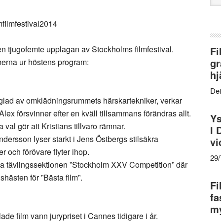
web
n tjugofemte upplagan av Stockholms filmfestival.
Fi
gr
lmerna ur höstens program:
hj
Det
glad av omklädningsrummets härskartekniker, verkar
lex försvinner efter en kväll tillsammans förändras allt.
Ys
val gör att Kristians tillvaro rämnar.
I 
ersson lyser starkt i Jens Östbergs stilsäkra
vi
r och förövare flyter ihop.
29
da tävlingssektionen ”Stockholm XXV Competition” där
shästen för ”Bästa film”.
Fi
fa
my
de film vann jurypriset i Cannes tidigare i år.