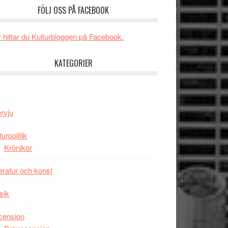
och
FÖLJ OSS PÅ FACEBOOK
någonsin
energi
när
 hittar du Kulturbloggen på Facebook.
legendarisk
100-
KATEGORIER
åring
firas
–
Wayne
ervju
Tucker
hyllar
turpolitik
Miles
Krönikor
Davis
på
teratur och konst
Utopia
sik
cension