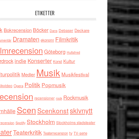
ETIKETTER
k
Böcker
Bokrecension
Deckare
Debaser
Dans
Dramaten
Filmkritik
umentär
ekonomi
ilmrecension
Göteborg
Hultsfred
indie
Konserter
rdrock
Kultur
Konst
Musik
turpolitik
Musikfestival
Medier
Politik
Popmusik
ikvideo
Opera
ecension
Rockmusik
recensioner
rock
Scen
skivnytt
Scenkonst
mhälle
Stockholm
Stockholms stadsteater
recension
Spotify
ater
Teaterkritik
tv
Teaterrecension
TV-serie