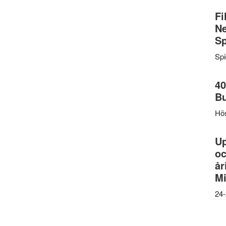
Fi
Ne
Sp
Sp
40
B
Hös
U
oc
år
Mi
24-