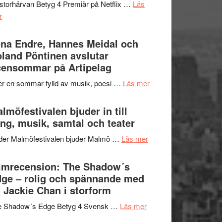
storhärvan Betyg 4 Premiär på Netflix …
Läs
–
om
r
I
Filmrecension:
Delvis
Trustorhärvan
na Endre, Hannes Meidal och
bortom
–
land Pöntinen avslutar
genrens
fascinerande,
ensommar på Artipelag
vidsträckta
spännande
terräng
om
er en sommar fylld av musik, poesi …
Läs mer
och
Lena
ger
Endre,
lmöfestivalen bjuder in till
mycket
Hannes
ng, musik, samtal och teater
att
Meidal
tänka
om
der Malmöfestivalen bjuder Malmö …
Läs mer
och
på
Malmöfestivalen
Roland
bjuder
lmrecension: The Shadow´s
Pöntinen
in
ge – rolig och spännande med
avslutar
till
 Jackie Chan i storform
Scensommar
sång,
på
om
e Shadow´s Edge Betyg 4 Svensk …
Läs mer
musik,
Artipelag
Filmrecension:
samtal