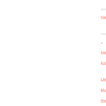
Här
..
Int
Kul
Lit
Mu
Re