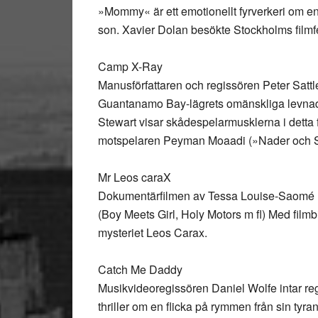
»Mommy« är ett emotionellt fyrverkeri om 
son. Xavier Dolan besökte Stockholms filmf
Camp X-Ray
Manusförfattaren och regissören Peter Satt
Guantanamo Bay-lägrets omänskliga levnads
Stewart visar skådespelarmusklerna i detta 
motspelaren Peyman Moaadi (»Nader och Si
Mr Leos caraX
Dokumentärfilmen av Tessa Louise-Saomé 
(Boy Meets Girl, Holy Motors m fl) Med filmb
mysteriet Leos Carax.
Catch Me Daddy
Musikvideoregissören Daniel Wolfe intar reg
thriller om en flicka på rymmen från sin tyr