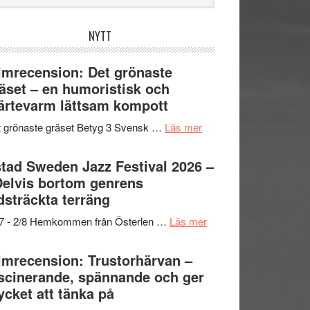
bplatsen
NYTT
lmrecension: Det grönaste
äset – en humoristisk och
ärtevarm lättsam kompott
om
 grönaste gräset Betyg 3 Svensk …
Läs mer
Filmrecension:
Det
tad Sweden Jazz Festival 2026 –
grönaste
Delvis bortom genrens
gräset
dsträckta terräng
–
om
/7 - 2/8 Hemkommen från Österlen …
Läs mer
en
Ystad
humoristisk
Sweden
lmrecension: Trustorhärvan –
och
Jazz
scinerande, spännande och ger
hjärtevarm
Festival
cket att tänka på
lättsam
2026
kompott