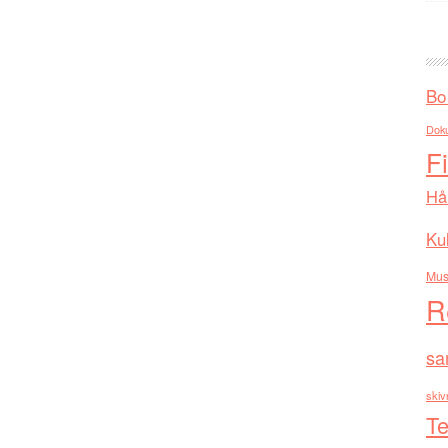
Bo
Dok
F
Hå
Kul
Mus
R
sa
skiv
Te