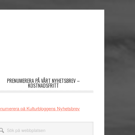
imärt
dofält
PRENUMERERA PÅ VÅRT NYHETSBREV –
KOSTNADSFRITT
numerera på Kulturbloggens Nyhetsbrev
k