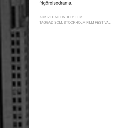
frigörelsedrama.
ARKIVERAD UNDER:
FILM
TAGGAD SOM:
STOCKHOLM FILM FESTIVAL