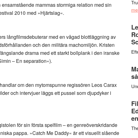
Tru
en ensamstående mammas stormiga relation med sin
me
estival 2010 med »Hjärtslag«.
Le
Ro
lers långfilmsdebuterar med en vågad blottläggning av
Sc
förhållanden och den militära machomiljön. Kristen
Eft
fängslande drama med ett starkt bollplank i den iranske
min – En separation«).
Ma
så
handlar om den mytomspunne regissören Leos Carax
Un
ilder och intervjuer läggs ett pussel som djupdyker i
Fi
Ed
en
istolen för sin första spelfilm – en genreöverskridande
Th
anniska pappa. »Catch Me Daddy« är ett visuellt slående