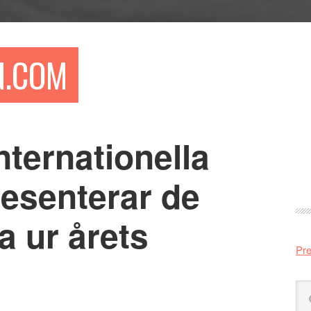
N.COM
ternationella
Pr
si
presenterar de
a ur årets
Pre
Sö
på