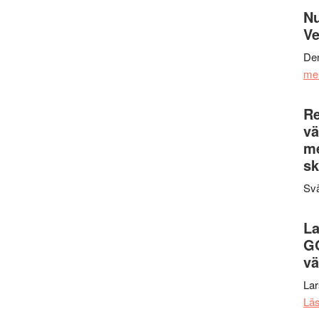
Nu
Ve
Den
me
Re
vä
m
sk
Svä
La
G
vä
La
Lä