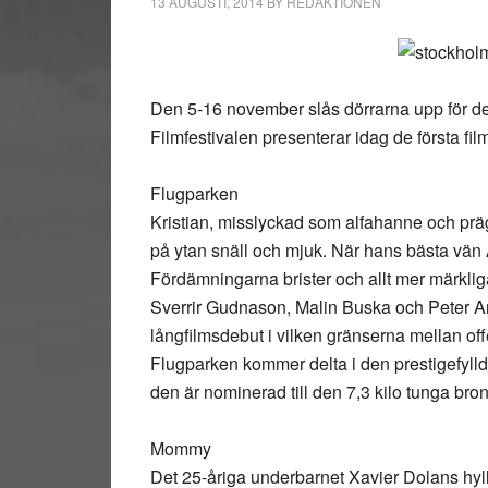
13 AUGUSTI, 2014
BY
REDAKTIONEN
Den 5-16 november slås dörrarna upp för de
Filmfestivalen presenterar idag de första fi
Flugparken
Kristian, misslyckad som alfahanne och prä
på ytan snäll och mjuk. När hans bästa vän A
Fördämningarna brister och allt mer märkliga 
Sverrir Gudnason, Malin Buska och Peter And
långfilmsdebut i vilken gränserna mellan offe
Flugparken kommer delta i den prestigefyll
den är nominerad till den 7,3 kilo tunga bron
Mommy
Det 25-åriga underbarnet Xavier Dolans hylla