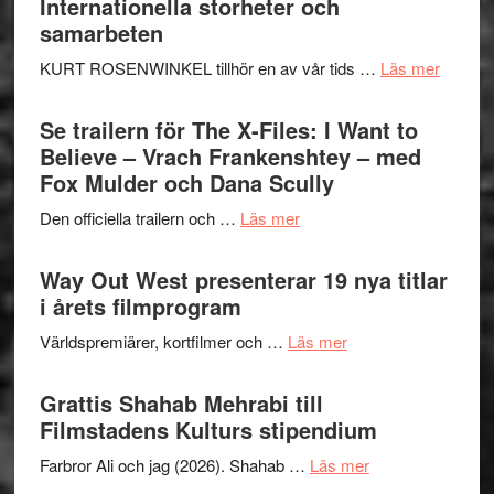
Internationella storheter och
samarbeten
om
KURT ROSENWINKEL tillhör en av vår tids …
Läs mer
Ystad
Swede
Se trailern för The X-Files: I Want to
Jazz
Believe – Vrach Frankenshtey – med
Festiva
Fox Mulder och Dana Scully
2026
om
Den officiella trailern och …
Läs mer
–
Se
II
trailern
Way Out West presenterar 19 nya titlar
Internat
för
i årets filmprogram
storhet
The
och
om
Världspremiärer, kortfilmer och …
Läs mer
X-
samarb
Way
Files:
Out
Grattis Shahab Mehrabi till
I
West
Filmstadens Kulturs stipendium
Want
presenterar
to
om
Farbror Ali och jag (2026). Shahab …
Läs mer
19
Believe
Grattis