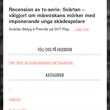
Nu
–
börjar
Recension av tv-serie: Svärtan –
rolig
valet
välgjort om människans mörker med
och
synas
imponerande unga skådespelare
spännande
i
med
om
Svärtan Betyg 4 Premiär på SVT Play: …
Läs mer
tv4
en
Recension
med
Jackie
av
Vem
Chan
tv-
kan
FÖLJ OSS PÅ FACEBOOK
i
serie:
styra
storform
Svärtan
Mauri?
Här hittar du Kulturbloggen på Facebook.
–
välgjort
KATEGORIER
om
människans
mörker
..
med
Intervju
imponerande
unga
Kulturpolitik