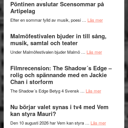
–
Pöntinen avslutar Scensommar på
bortom
fascineran
Artipelag
genrens
spännand
vidsträckta
om
Efter en sommar fylld av musik, poesi …
Läs mer
och
terräng
Lena
ger
Endre,
Malmöfestivalen bjuder in till sång,
mycket
Hannes
musik, samtal och teater
att
Meidal
tänka
om
Under Malmöfestivalen bjuder Malmö …
Läs mer
och
på
Malmöfestiva
Roland
bjuder
Filmrecension: The Shadow´s Edge –
Pöntinen
in
rolig och spännande med en Jackie
avslutar
till
Chan i storform
Scensommar
sång,
på
om
The Shadow´s Edge Betyg 4 Svensk …
Läs mer
musik,
Artipelag
Filmrecension
samtal
The
Nu börjar valet synas i tv4 med Vem
och
Shadow
kan styra Mauri?
teater
´s
om
Den 10 augusti 2026 har Vem kan styra …
Läs mer
Edge