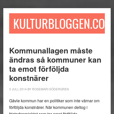
Hoppa
Hoppa
Hoppa
till
till
till
huvudinnehåll
det
sidfot
KULTURBLOGGEN.COM
primära
sidofältet
Kommunallagen måste
ändras så kommuner kan
ta emot förföljda
konstnärer
3 JULI, 2014
BY
ROSEMARI SÖDERGREN
Gävle kommun har en politiker som inte värnar om
förföljda konstnärer. När kommunen deltog i
fristadsprojektet som tar emot förföljda