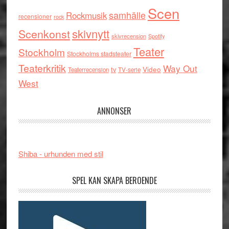
Scen
samhälle
Rockmusik
recensioner
rock
skivnytt
Scenkonst
skivrecension
Spotify
Teater
Stockholm
Stockholms stadsteater
Teaterkritik
Way Out
tv
Video
Teaterrecension
TV-serie
West
ANNONSER
Shiba - urhunden med stil
SPEL KAN SKAPA BEROENDE