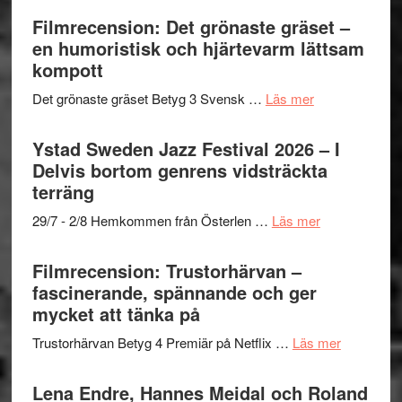
nya
–
Shahab
Filmrecension: Det grönaste gräset –
titlar
Vrach
Mehrabi
en humoristisk och hjärtevarm lättsam
i
Frankenshtey
till
kompott
årets
–
Filmstadens
filmprogram
med
om
Det grönaste gräset Betyg 3 Svensk …
Läs mer
Kulturs
Fox
Filmrecension:
stipendium
Mulder
Det
Ystad Sweden Jazz Festival 2026 – I
och
grönaste
Delvis bortom genrens vidsträckta
Dana
gräset
terräng
Scully
–
om
29/7 - 2/8 Hemkommen från Österlen …
Läs mer
en
Ystad
humoristisk
Sweden
Filmrecension: Trustorhärvan –
och
Jazz
fascinerande, spännande och ger
hjärtevarm
Festival
mycket att tänka på
lättsam
2026
kompott
om
Trustorhärvan Betyg 4 Premiär på Netflix …
Läs mer
–
Filmrecens
I
Trustorhä
Lena Endre, Hannes Meidal och Roland
Delvis