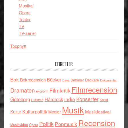
Musikal
Opera
Teater
TV
TV-serier
Toppnytt
ETIKETTER
Bok
Böcker
Bokrecension
Deckare
Debaser
Dokumentär
Dans
Filmrecension
Dramaten
Filmkritik
ekonomi
indie
Konserter
Göteborg
Hårdrock
Konst
Hultsfred
Musik
Kulturpolitik
Musikfestival
Kultur
Medier
Recension
Politik
Popmusik
Musikvideo
Opera