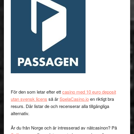
För den som letar efter ett
casino med 10 euro deposit
utan svensk licens
så är
SpelaCasino.io
en riktigt bra
resurs. Där listar de och recenserar alla tillgängliga
alternativ.
Är du från Norge och är intresserad av nätcasinon? På