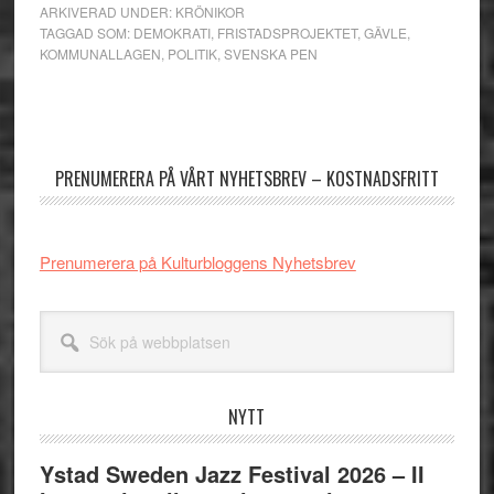
ARKIVERAD UNDER:
KRÖNIKOR
TAGGAD SOM:
DEMOKRATI
,
FRISTADSPROJEKTET
,
GÄVLE
,
KOMMUNALLAGEN
,
POLITIK
,
SVENSKA PEN
Primärt
sidofält
PRENUMERERA PÅ VÅRT NYHETSBREV – KOSTNADSFRITT
Prenumerera på Kulturbloggens Nyhetsbrev
Sök
på
webbplatsen
NYTT
Ystad Sweden Jazz Festival 2026 – II