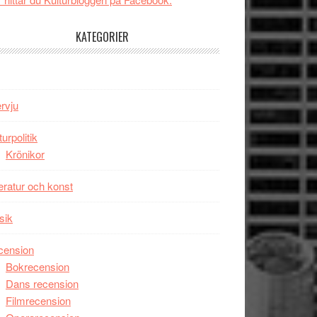
tv4
Jackie
med
Chan
KATEGORIER
Vem
i
kan
storform
styra
Mauri?
ervju
turpolitik
Krönikor
teratur och konst
sik
cension
Bokrecension
Dans recension
Filmrecension