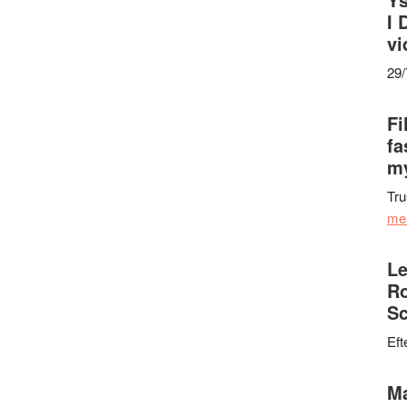
I 
vi
29
Fi
fa
my
Tru
me
Le
Ro
Sc
Eft
Ma