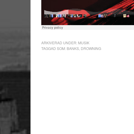
ARKIVERAD UNDER:
MUSIK
TAGGAD SOM:
BANKS
,
DROWNING