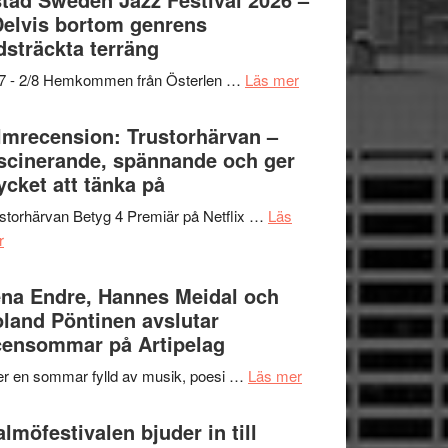
och
grönaste
Delvis bortom genrens
Dana
gräset
dsträckta terräng
Scully
–
om
/7 - 2/8 Hemkommen från Österlen …
Läs mer
en
Ystad
humoristisk
Sweden
lmrecension: Trustorhärvan –
och
Jazz
scinerande, spännande och ger
hjärtevarm
Festival
cket att tänka på
lättsam
2026
kompott
storhärvan Betyg 4 Premiär på Netflix …
Läs
–
om
r
I
Filmrecension:
Delvis
Trustorhärvan
na Endre, Hannes Meidal och
bortom
–
land Pöntinen avslutar
genrens
fascinerande,
ensommar på Artipelag
vidsträckta
spännande
terräng
om
er en sommar fylld av musik, poesi …
Läs mer
och
Lena
ger
Endre,
lmöfestivalen bjuder in till
mycket
Hannes