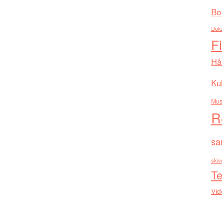
Bo
Dok
F
Hå
Kul
Mus
R
sa
skiv
Te
Vid