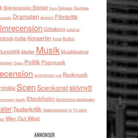
k
Böcker
Bokrecension
Deckare
Debaser
Dans
Dramaten
Filmkritik
umentär
ekonomi
ilmrecension
Göteborg
Hultsfred
indie
Konserter
rdrock
Kultur
Konst
Musik
turpolitik
Musikfestival
Medier
Politik
Popmusik
ikvideo
Opera
ecension
Rockmusik
recensioner
rock
Scen
skivnytt
Scenkonst
mhälle
Stockholm
Stockholms stadsteater
recension
Spotify
ater
Teaterkritik
tv
Teaterrecension
TV-serie
Way Out West
eo
ANNONSER