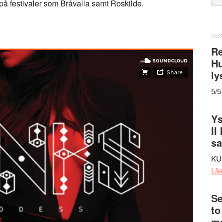
på festivaler som Bråvalla samt Roskilde.
web
Re
Hu
ly
5/5
Ys
II
s
KU
Lä
Se
to
me