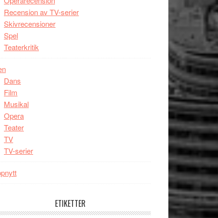
Operarecension
Recension av TV-serier
Skivrecensioner
Spel
Teaterkritik
en
Dans
Film
Musikal
Opera
Teater
TV
TV-serier
pnytt
ETIKETTER