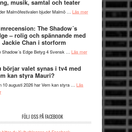
ng, musik, samtal och teater
att
Meidal
tänka
om
der Malmöfestivalen bjuder Malmö …
Läs mer
och
på
Malmöfestivalen
Roland
bjuder
lmrecension: The Shadow´s
Pöntinen
in
ge – rolig och spännande med
avslutar
till
 Jackie Chan i storform
Scensommar
sång,
på
om
e Shadow´s Edge Betyg 4 Svensk …
Läs mer
musik,
Artipelag
Filmrecension:
samtal
The
 börjar valet synas i tv4 med
och
Shadow
m kan styra Mauri?
teater
´s
 10 augusti 2026 har Vem kan styra …
Läs
Edge
om
r
–
Nu
rolig
börjar
och
valet
spännande
FÖLJ OSS PÅ FACEBOOK
synas
med
i
en
 hittar du Kulturbloggen på Facebook.