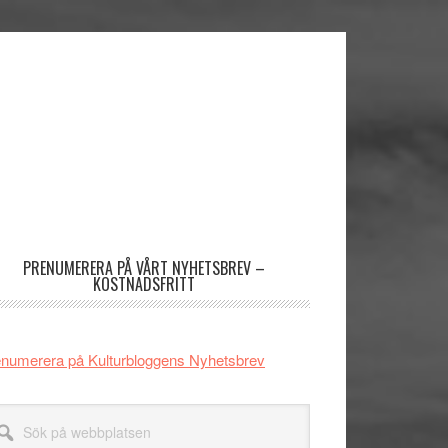
imärt
dofält
PRENUMERERA PÅ VÅRT NYHETSBREV –
KOSTNADSFRITT
numerera på Kulturbloggens Nyhetsbrev
k