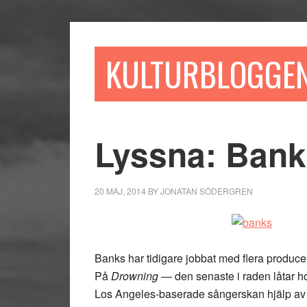
Hoppa
Hoppa
Hoppa
till
till
till
huvudinnehåll
det
sidfot
KULTURBLOGGE
primära
sidofältet
Lyssna: Bank
20 MAJ, 2014
BY
JONATAN SÖDERGREN
Banks har tidigare jobbat med flera produc
På
Drowning
— den senaste i raden låtar h
Los Angeles-baserade sångerskan hjälp av 