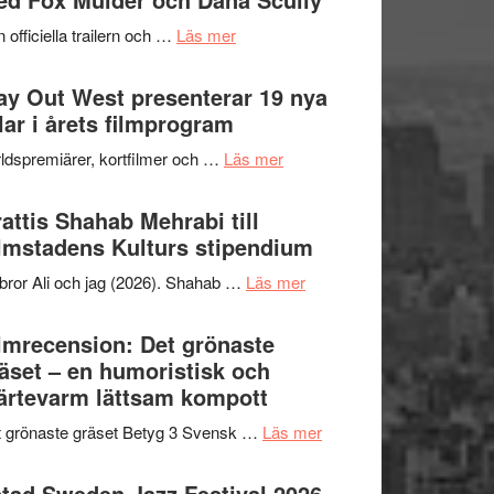
2026
kväll
om
 officiella trailern och …
Läs mer
–
Se
II
trailern
y Out West presenterar 19 nya
Internationella
för
tlar i årets filmprogram
storheter
The
och
om
ldspremiärer, kortfilmer och …
Läs mer
X-
samarbeten
Way
Files:
Out
attis Shahab Mehrabi till
I
West
lmstadens Kulturs stipendium
Want
presenterar
to
om
bror Ali och jag (2026). Shahab …
Läs mer
19
Believe
Grattis
nya
–
Shahab
lmrecension: Det grönaste
titlar
Vrach
Mehrabi
äset – en humoristisk och
i
Frankenshtey
till
ärtevarm lättsam kompott
årets
–
Filmstadens
filmprogram
med
om
 grönaste gräset Betyg 3 Svensk …
Läs mer
Kulturs
Fox
Filmrecension:
stipendium
Mulder
Det
tad Sweden Jazz Festival 2026 –