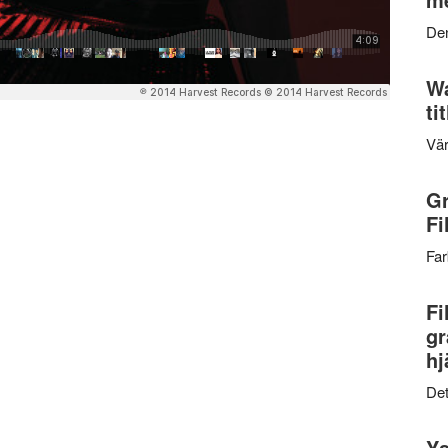
Den
Wa
ti
Vär
Gr
Fi
Far
Fi
gr
hj
Det
Ys