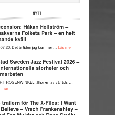
bplatsen
NYTT
cension: Håkan Hellström –
skvarna Folkets Park – en helt
sande kväll
om
 07.20. Det är tiden jag kommer …
Läs mer
Recension:
Håkan
tad Sweden Jazz Festival 2026 –
Hellström
 Internationella storheter och
–
amarbeten
Huskvarna
RT ROSENWINKEL tillhör en av vår tids …
Folkets
om
s mer
Park
Ystad
–
Sweden
 trailern för The X-Files: I Want
en
Jazz
 Believe – Vrach Frankenshtey –
helt
Festival
d Fox Mulder och Dana Scully
lysande