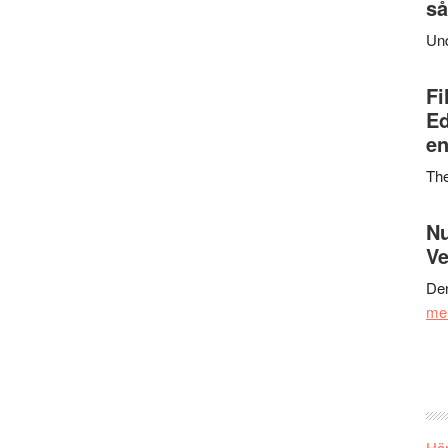
så
Un
Fi
Ed
en
Th
Nu
Ve
Den
me
Här