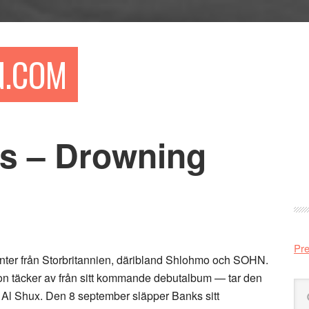
N.COM
s – Drowning
Pr
si
Pre
enter från Storbritannien, däribland Shlohmo och SOHN.
on täcker av från sitt kommande debutalbum — tar den
Sö
Al Shux. Den 8 september släpper Banks sitt
på