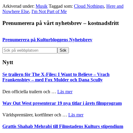
Arkiverad under:
Musik
Taggad som:
Cloud Nothings
,
Here and
Nowhere Else
,
I'm Not Part of Me
Primärt
Prenumerera på vårt nyhetsbrev – kostnadsfritt
sidofält
Prenumerera på Kulturbloggens Nyhetsbrev
Sök
på
webbplatsen
Nytt
Se trailern för The X-Files: I Want to Believe – Vrach
Frankenshtey – med Fox Mulder och Dana Scully
om
Den officiella trailern och …
Läs mer
Se
trailern
Way Out West presenterar 19 nya titlar i årets filmprogram
för
The
om
Världspremiärer, kortfilmer och …
Läs mer
X-
Way
Files:
Out
Grattis Shahab Mehrabi till Filmstadens Kulturs stipendium
I
West