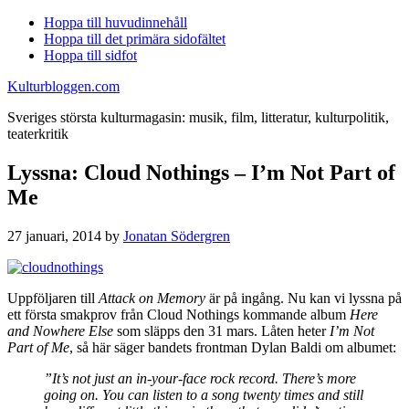
Hoppa till huvudinnehåll
Hoppa till det primära sidofältet
Hoppa till sidfot
Kulturbloggen.com
Sveriges största kulturmagasin: musik, film, litteratur, kulturpolitik,
teaterkritik
Lyssna: Cloud Nothings – I’m Not Part of
Me
27 januari, 2014
by
Jonatan Södergren
Uppföljaren till
Attack on Memory
är på ingång. Nu kan vi lyssna på
ett första smakprov från Cloud Nothings kommande album
Here
and Nowhere Else
som släpps den 31 mars. Låten heter
I’m Not
Part of Me
, så här säger bandets frontman Dylan Baldi om albumet:
”It’s not just an in-your-face rock record. There’s more
going on. You can listen to a song twenty times and still