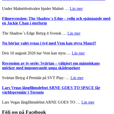
mycket
Hannes
att
Meidal
om
Under Malmöfestivalen bjuder Malmö …
Läs mer
tänka
och
Malmöfestivalen
på
Roland
bjuder
Filmrecension: The Shadow´s Edge – rolig och spännande med
Pöntinen
in
en Jackie Chan i storform
avslutar
till
Scensommar
sång,
om
The Shadow´s Edge Betyg 4 Svensk …
Läs mer
på
musik,
Filmrecension:
Artipelag
samtal
The
Nu börjar valet synas i tv4 med Vem kan styra Mauri?
och
Shadow
teater
´s
om
Den 10 augusti 2026 har Vem kan styra …
Läs mer
Edge
Nu
–
börjar
Recension av tv-serie: Svärtan – välgjort om människans
rolig
valet
mörker med imponerande unga skådespelare
och
synas
spännande
i
om
Svärtan Betyg 4 Premiär på SVT Play: …
Läs mer
med
tv4
Recension
en
med
av
Lars Vegas långfilmsdebut ARNE GOES TO SPACE får
Jackie
Vem
tv-
världspremiär i Toronto
Chan
kan
serie:
i
styra
Svärtan
storform
om
Lars Vegas långfilmsdebut ARNE GOES TO …
Läs mer
Mauri?
–
Lars
välgjort
Vegas
Följ oss på Facebook