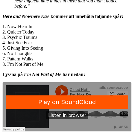
hear different little things in there that you didn’t notice
before.”
Here and Nowhere Else
kommer att innehålla följande spår:
1. Now Hear In
2. Quieter Today
3. Psychic Trauma
4. Just See Fear
5. Giving Into Seeing
6. No Thoughts
7. Pattern Walks
8. I’m Not Part of Me
Lyssna på
I’m Not Part of Me
här nedan: