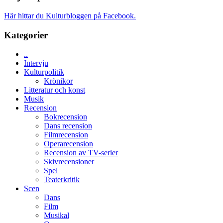
om
långfilmsde
människans
ARNE
Här hittar du Kulturbloggen på Facebook.
mörker
GOES
med
TO
Kategorier
imponerande
SPACE
unga
får
skådespelare
..
världspremi
Intervju
i
Kulturpolitik
Toronto
Krönikor
Litteratur och konst
Musik
Recension
Bokrecension
Dans recension
Filmrecension
Operarecension
Recension av TV-serier
Skivrecensioner
Spel
Teaterkritik
Scen
Dans
Film
Musikal