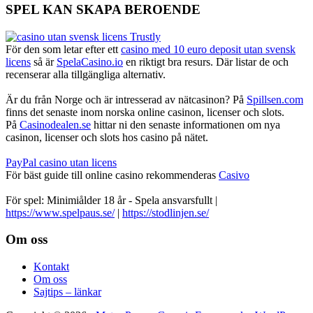
SPEL KAN SKAPA BEROENDE
För den som letar efter ett
casino med 10 euro deposit utan svensk
licens
så är
SpelaCasino.io
en riktigt bra resurs. Där listar de och
recenserar alla tillgängliga alternativ.
Är du från Norge och är intresserad av nätcasinon? På
Spillsen.com
finns det senaste inom norska online casinon, licenser och slots.
På
Casinodealen.se
hittar ni den senaste informationen om nya
casinon, licenser och slots hos casino på nätet.
PayPal casino utan licens
För bäst guide till online casino rekommenderas
Casivo
För spel: Minimiålder 18 år - Spela ansvarsfullt |
https://www.spelpaus.se/
|
https://stodlinjen.se/
Footer
Om oss
Kontakt
Om oss
Sajtips – länkar