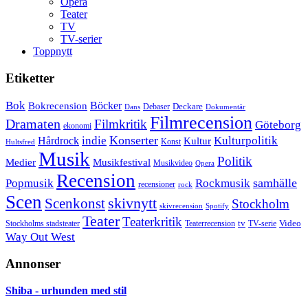
Opera
Teater
TV
TV-serier
Toppnytt
Etiketter
Bok
Bokrecension
Böcker
Deckare
Debaser
Dokumentär
Dans
Filmrecension
Dramaten
Filmkritik
Göteborg
ekonomi
Konserter
Hårdrock
indie
Kulturpolitik
Kultur
Konst
Hultsfred
Musik
Politik
Musikfestival
Medier
Musikvideo
Opera
Recension
samhälle
Popmusik
Rockmusik
recensioner
rock
Scen
skivnytt
Scenkonst
Stockholm
skivrecension
Spotify
Teater
Teaterkritik
Video
Stockholms stadsteater
tv
Teaterrecension
TV-serie
Way Out West
Annonser
Shiba - urhunden med stil