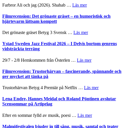
Want
presenterar
om
Farbror Ali och jag (2026). Shahab …
Läs mer
to
19
Grattis
Believe
nya
Shahab
Filmrecension: Det grönaste gräset – en humoristisk och
–
titlar
Mehrabi
hjärtevarm lättsam kompott
Vrach
i
till
Frankenshtey
årets
Filmstadens
–
om
Det grönaste gräset Betyg 3 Svensk …
Läs mer
filmprogram
Kulturs
med
Filmrecension:
stipendium
Fox
Det
Ystad Sweden Jazz Festival 2026 – I Delvis bortom genrens
Mulder
grönaste
vidsträckta terräng
och
gräset
Dana
–
om
29/7 - 2/8 Hemkommen från Österlen …
Läs mer
Scully
en
Ystad
humoristisk
Sweden
Filmrecension: Trustorhärvan – fascinerande, spännande och
och
Jazz
ger mycket att tänka på
hjärtevarm
Festival
lättsam
2026
om
Trustorhärvan Betyg 4 Premiär på Netflix …
Läs mer
kompott
–
Filmrecension:
I
Trustorhärvan
Lena Endre, Hannes Meidal och Roland Pöntinen avslutar
Delvis
–
Scensommar på Artipelag
bortom
fascinerande,
genrens
spännande
om
Efter en sommar fylld av musik, poesi …
Läs mer
vidsträckta
och
Lena
terräng
ger
Endre,
Malmöfestivalen bjuder in till sång, musik, samtal och teater