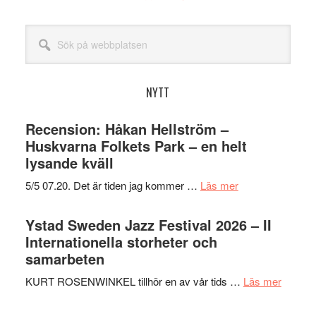
Sök
på
webbplatsen
NYTT
Recension: Håkan Hellström –
Huskvarna Folkets Park – en helt
lysande kväll
om
5/5 07.20. Det är tiden jag kommer …
Läs mer
Recension:
Håkan
Ystad Sweden Jazz Festival 2026 – II
Hellström
Internationella storheter och
–
samarbeten
Huskvarna
om
KURT ROSENWINKEL tillhör en av vår tids …
Läs mer
Folkets
Ystad
Park
Swede