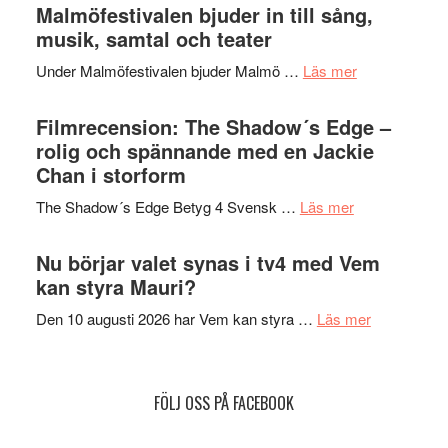
Endre,
Malmöfestivalen bjuder in till sång,
mycket
Hannes
musik, samtal och teater
att
Meidal
tänka
om
Under Malmöfestivalen bjuder Malmö …
Läs mer
och
på
Malmöfestiva
Roland
bjuder
Filmrecension: The Shadow´s Edge –
Pöntinen
in
rolig och spännande med en Jackie
avslutar
till
Chan i storform
Scensommar
sång,
på
om
The Shadow´s Edge Betyg 4 Svensk …
Läs mer
musik,
Artipelag
Filmrecension
samtal
The
Nu börjar valet synas i tv4 med Vem
och
Shadow
kan styra Mauri?
teater
´s
om
Den 10 augusti 2026 har Vem kan styra …
Läs mer
Edge
Nu
–
börjar
rolig
valet
och
FÖLJ OSS PÅ FACEBOOK
synas
spännande
i
med