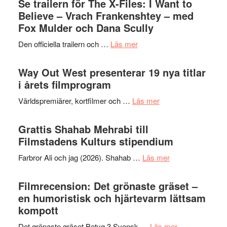
Se trailern för The X-Files: I Want to
–
Jazz
Believe – Vrach Frankenshtey – med
en
Festiva
Fox Mulder och Dana Scully
helt
2026
lysande
om
Den officiella trailern och …
Läs mer
–
kväll
Se
II
trailern
Way Out West presenterar 19 nya titlar
Internat
för
i årets filmprogram
storhet
The
och
om
Världspremiärer, kortfilmer och …
Läs mer
X-
samarb
Way
Files:
Out
Grattis Shahab Mehrabi till
I
West
Filmstadens Kulturs stipendium
Want
presenterar
to
om
Farbror Ali och jag (2026). Shahab …
Läs mer
19
Believe
Grattis
nya
–
Shahab
Filmrecension: Det grönaste gräset –
titlar
Vrach
Mehrabi
en humoristisk och hjärtevarm lättsam
i
Frankenshtey
till
kompott
årets
–
Filmstadens
filmprogram
med
om
Det grönaste gräset Betyg 3 Svensk …
Läs mer