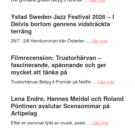
Kulturs
Fox
Filmrecension:
stipendium
Mulder
Det
Ystad Sweden Jazz Festival 2026 – I
och
grönaste
Delvis bortom genrens vidsträckta
Dana
gräset
terräng
Scully
–
om
29/7 - 2/8 Hemkommen från Österlen …
Läs mer
en
Ystad
humoristisk
Sweden
Filmrecension: Trustorhärvan –
och
Jazz
fascinerande, spännande och ger
hjärtevarm
Festival
mycket att tänka på
lättsam
2026
kompott
om
Trustorhärvan Betyg 4 Premiär på Netflix …
Läs mer
–
Filmrecens
I
Trustorhä
Lena Endre, Hannes Meidal och Roland
Delvis
–
Pöntinen avslutar Scensommar på
bortom
fascineran
Artipelag
genrens
spännand
vidsträckta
om
Efter en sommar fylld av musik, poesi …
Läs mer
och
terräng
Lena
ger