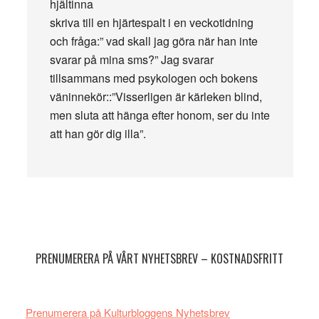
hjältinna
skriva till en hjärtespalt i en veckotidning
och fråga:” vad skall jag göra när han inte
svarar på mina sms?” Jag svarar
tillsammans med psykologen och bokens
väninnekör::”Visserligen är kärleken blind,
men sluta att hänga efter honom, ser du inte
att han gör dig illa”.
Primärt
sidofält
PRENUMERERA PÅ VÅRT NYHETSBREV – KOSTNADSFRITT
Prenumerera på Kulturbloggens Nyhetsbrev