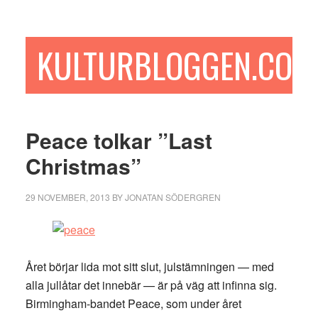
Hoppa
Hoppa
Hoppa
till
till
till
huvudinnehåll
det
sidfot
KULTURBLOGGEN.COM
primära
sidofältet
Peace tolkar ”Last
Christmas”
29 NOVEMBER, 2013
BY
JONATAN SÖDERGREN
Året börjar lida mot sitt slut, julstämningen — med
alla jullåtar det innebär — är på väg att infinna sig.
Birmingham-bandet Peace, som under året