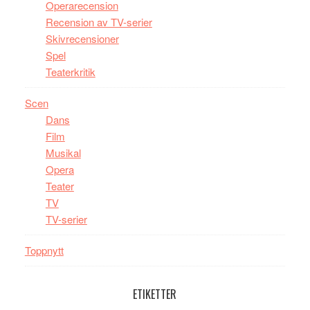
Operarecension
Recension av TV-serier
Skivrecensioner
Spel
Teaterkritik
Scen
Dans
Film
Musikal
Opera
Teater
TV
TV-serier
Toppnytt
ETIKETTER