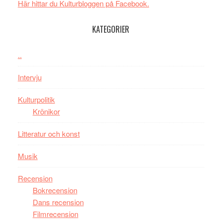
Här hittar du Kulturbloggen på Facebook.
tv4
en
med
Jackie
KATEGORIER
Vem
Chan
kan
i
styra
..
storform
Mauri?
Intervju
Kulturpolitik
Krönikor
Litteratur och konst
Musik
Recension
Bokrecension
Dans recension
Filmrecension