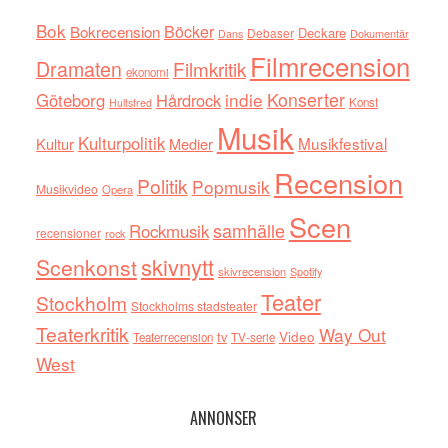
Bok
Böcker
Bokrecension
Deckare
Debaser
Dokumentär
Dans
Filmrecension
Dramaten
Filmkritik
ekonomi
indie
Konserter
Göteborg
Hårdrock
Konst
Hultsfred
Musik
Kulturpolitik
Musikfestival
Kultur
Medier
Recension
Politik
Popmusik
Musikvideo
Opera
Scen
samhälle
Rockmusik
recensioner
rock
skivnytt
Scenkonst
skivrecension
Spotify
Teater
Stockholm
Stockholms stadsteater
Teaterkritik
Way Out
tv
Video
Teaterrecension
TV-serie
West
ANNONSER