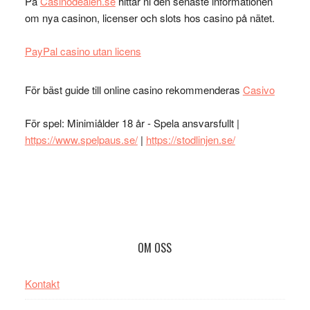
På
Casinodealen.se
hittar ni den senaste informationen
om nya casinon, licenser och slots hos casino på nätet.
PayPal casino utan licens
För bäst guide till online casino rekommenderas
Casivo
För spel: Minimiålder 18 år - Spela ansvarsfullt |
https://www.spelpaus.se/
|
https://stodlinjen.se/
Footer
OM OSS
Kontakt