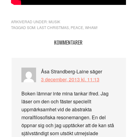
ARKIVERAD UNDER:
MUSIK
TAGGAD SOM:
LAST CHRISTMAS
,
PEACE
,
WHAM!
Läsarkommentarer
KOMMENTARER
Åsa Strandberg-Laine
säger
3 december, 2013 kl. 11:13
Boken lämnar inte mina tankar ifred. Jag
läser om den och fäster speciellt
uppmärksamhet vid de abstrakta
moralfilosofiska resonemangen. En del
öppnar sig och jag upptäcker att de kan stå
självständigt som utsökt utmejslade