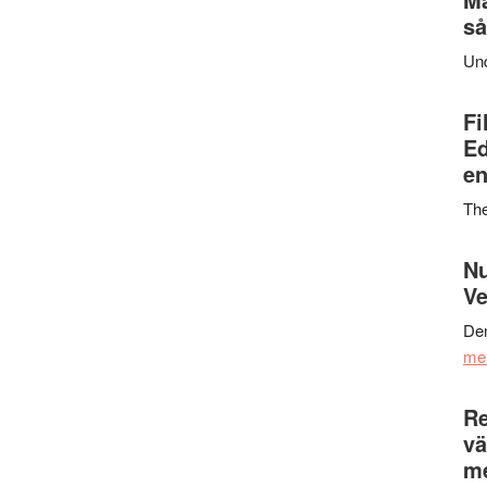
så
Un
Fi
Ed
en
Th
Nu
Ve
Den
me
Re
vä
m