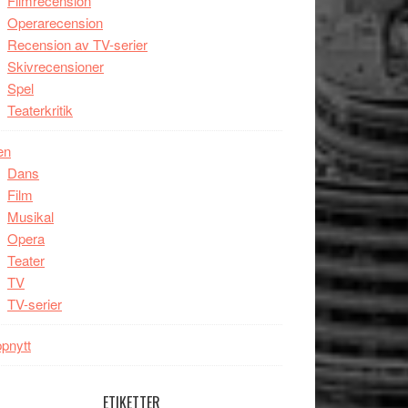
Filmrecension
Operarecension
Recension av TV-serier
Skivrecensioner
Spel
Teaterkritik
en
Dans
Film
Musikal
Opera
Teater
TV
TV-serier
pnytt
ETIKETTER