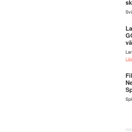
sk
Svä
La
G
vä
La
Lä
Fi
Ne
Sp
Sp