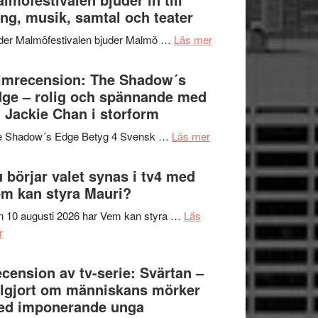
Hannes
ng, musik, samtal och teater
att
Meidal
tänka
om
der Malmöfestivalen bjuder Malmö …
Läs mer
och
på
Malmöfestivalen
Roland
bjuder
lmrecension: The Shadow´s
Pöntinen
in
ge – rolig och spännande med
avslutar
till
 Jackie Chan i storform
Scensommar
sång,
på
om
e Shadow´s Edge Betyg 4 Svensk …
Läs mer
musik,
Artipelag
Filmrecension:
samtal
The
 börjar valet synas i tv4 med
och
Shadow
m kan styra Mauri?
teater
´s
 10 augusti 2026 har Vem kan styra …
Läs
Edge
om
r
–
Nu
rolig
börjar
cension av tv-serie: Svärtan –
och
valet
lgjort om människans mörker
spännande
synas
ed imponerande unga
med
i