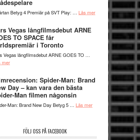
ådespelare
en
tv4
Jackie
om
rtan Betyg 4 Premiär på SVT Play: …
Läs mer
med
Chan
Recension
Vem
i
av
rs Vegas långfilmsdebut ARNE
kan
storform
tv-
OES TO SPACE får
styra
serie:
rldspremiär i Toronto
Mauri?
Svärtan
rs Vegas långfilmsdebut ARNE GOES TO …
–
om
s mer
välgjort
Lars
om
Vegas
lmrecension: Spider-Man: Brand
människans
långfilmsdebut
w Day – kan vara den bästa
mörker
ARNE
ider-Man filmen någonsin
med
GOES
imponerande
om
ider-Man: Brand New Day Betyg 5 …
Läs mer
TO
unga
Filmrecension:
SPACE
skådespelare
Spider-
får
Man:
världspremiär
FÖLJ OSS PÅ FACEBOOK
Brand
i