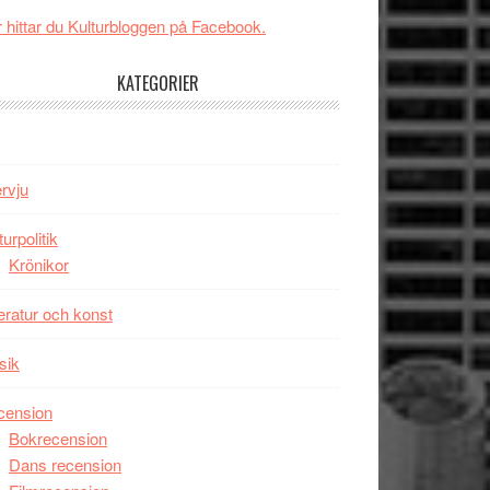
New
Toronto
 hittar du Kulturbloggen på Facebook.
Day
–
KATEGORIER
kan
vara
den
bästa
ervju
Spider-
Man
turpolitik
filmen
Krönikor
någonsin
teratur och konst
sik
cension
Bokrecension
Dans recension