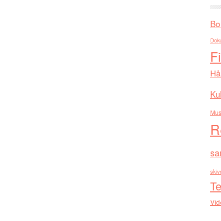
Bo
Dok
F
Hå
Kul
Mus
R
sa
skiv
Te
Vid