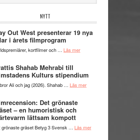
bplatsen
NYTT
y Out West presenterar 19 nya
tlar i årets filmprogram
om
ldspremiärer, kortfilmer och …
Läs mer
Way
Out
attis Shahab Mehrabi till
West
lmstadens Kulturs stipendium
presenterar
om
bror Ali och jag (2026). Shahab …
Läs mer
19
Grattis
nya
Shahab
lmrecension: Det grönaste
titlar
Mehrabi
äset – en humoristisk och
i
till
ärtevarm lättsam kompott
årets
Filmstadens
filmprogram
om
 grönaste gräset Betyg 3 Svensk …
Läs mer
Kulturs
Filmrecension:
stipendium