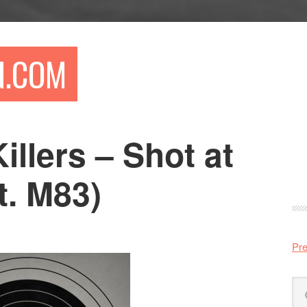
N.COM
illers – Shot at
Pr
si
t. M83)
Pre
Sö
på