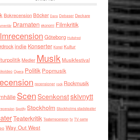
k
Böcker
Bokrecension
Deckare
Debaser
Dans
Dramaten
Filmkritik
umentär
ekonomi
ilmrecension
Göteborg
Hultsfred
indie
Konserter
rdrock
Kultur
Konst
Musik
turpolitik
Musikfestival
Medier
Politik
Popmusik
ikvideo
Opera
ecension
Rockmusik
recensioner
rock
Scen
skivnytt
Scenkonst
mhälle
Stockholm
Stockholms stadsteater
recension
Spotify
ater
Teaterkritik
tv
Teaterrecension
TV-serie
Way Out West
eo