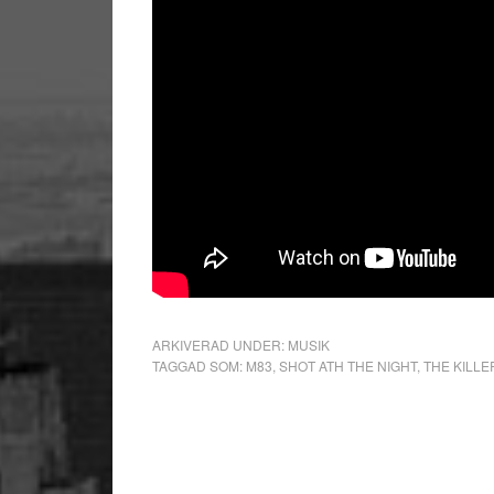
ARKIVERAD UNDER:
MUSIK
TAGGAD SOM:
M83
,
SHOT ATH THE NIGHT
,
THE KILLE