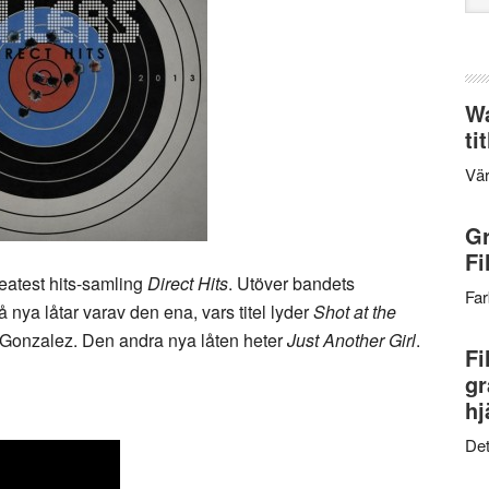
web
Wa
ti
Vär
Gr
Fi
eatest hits-samling
Direct Hits
. Utöver bandets
Far
nya låtar varav den ena, vars titel lyder
Shot at the
 Gonzalez. Den andra nya låten heter
Just Another Girl
.
Fi
gr
hj
Det