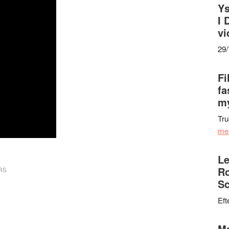
Ys
I 
vi
29
Fi
fa
my
Tru
me
Le
Ro
RS
Sc
Eft
Ma