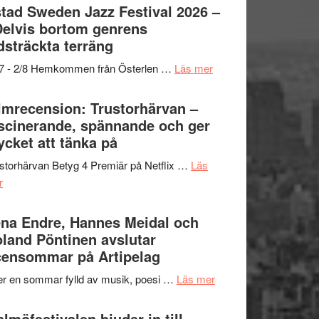
Det
tad Sweden Jazz Festival 2026 –
grönaste
Delvis bortom genrens
gräset
dsträckta terräng
–
om
/7 - 2/8 Hemkommen från Österlen …
Läs mer
en
Ystad
humoristisk
Sweden
lmrecension: Trustorhärvan –
och
Jazz
scinerande, spännande och ger
hjärtevarm
Festival
cket att tänka på
lättsam
2026
kompott
storhärvan Betyg 4 Premiär på Netflix …
Läs
–
om
r
I
Filmrecension:
Delvis
Trustorhärvan
na Endre, Hannes Meidal och
bortom
–
land Pöntinen avslutar
genrens
fascinerande,
ensommar på Artipelag
vidsträckta
spännande
terräng
om
er en sommar fylld av musik, poesi …
Läs mer
och
Lena
ger
Endre,
lmöfestivalen bjuder in till
mycket