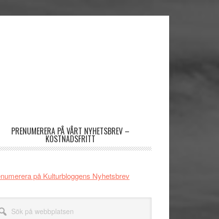
imärt
dofält
PRENUMERERA PÅ VÅRT NYHETSBREV –
KOSTNADSFRITT
numerera på Kulturbloggens Nyhetsbrev
k