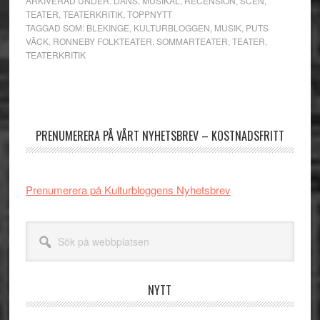
ARKIVERAD UNDER:
DANS
,
MUSIKAL
,
RECENSION
,
SCEN
,
TEATER
,
TEATERKRITIK
,
TOPPNYTT
TAGGAD SOM:
BLEKINGE
,
KULTURBLOGGEN
,
MUSIK
,
PUTS
VÄCK
,
RONNEBY FOLKTEATER
,
SOMMARTEATER
,
TEATER
,
TEATERKRITIK
Primärt
sidofält
PRENUMERERA PÅ VÅRT NYHETSBREV – KOSTNADSFRITT
Prenumerera på Kulturbloggens Nyhetsbrev
Sök
på
webbplatsen
NYTT