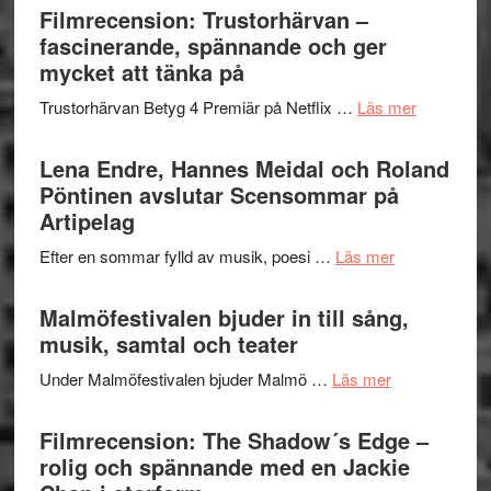
Sweden
Filmrecension: Trustorhärvan –
och
Jazz
fascinerande, spännande och ger
hjärtevarm
Festival
mycket att tänka på
lättsam
2026
kompott
om
Trustorhärvan Betyg 4 Premiär på Netflix …
Läs mer
–
Filmrecens
I
Trustorhä
Lena Endre, Hannes Meidal och Roland
Delvis
–
Pöntinen avslutar Scensommar på
bortom
fascineran
Artipelag
genrens
spännand
vidsträckta
om
Efter en sommar fylld av musik, poesi …
Läs mer
och
terräng
Lena
ger
Endre,
Malmöfestivalen bjuder in till sång,
mycket
Hannes
musik, samtal och teater
att
Meidal
tänka
om
Under Malmöfestivalen bjuder Malmö …
Läs mer
och
på
Malmöfestiva
Roland
bjuder
Filmrecension: The Shadow´s Edge –
Pöntinen
in
rolig och spännande med en Jackie
avslutar
till