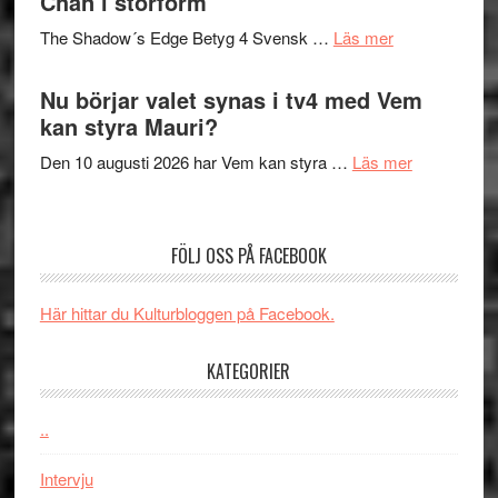
Chan i storform
Scensommar
sång,
på
om
The Shadow´s Edge Betyg 4 Svensk …
Läs mer
musik,
Artipelag
Filmrecension
samtal
The
Nu börjar valet synas i tv4 med Vem
och
Shadow
kan styra Mauri?
teater
´s
om
Den 10 augusti 2026 har Vem kan styra …
Läs mer
Edge
Nu
–
börjar
rolig
valet
och
FÖLJ OSS PÅ FACEBOOK
synas
spännande
i
med
Här hittar du Kulturbloggen på Facebook.
tv4
en
med
Jackie
KATEGORIER
Vem
Chan
kan
i
styra
..
storform
Mauri?
Intervju