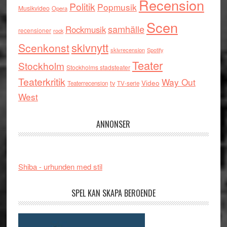
Recension
Politik
Popmusik
Musikvideo
Opera
Scen
samhälle
Rockmusik
recensioner
rock
skivnytt
Scenkonst
skivrecension
Spotify
Teater
Stockholm
Stockholms stadsteater
Teaterkritik
Way Out
tv
Video
Teaterrecension
TV-serie
West
ANNONSER
Shiba - urhunden med stil
SPEL KAN SKAPA BEROENDE