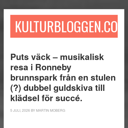
Hoppa
Hoppa
Hoppa
till
till
till
huvudinnehåll
det
sidfot
KULTURBLOGGEN.COM
primära
sidofältet
Puts väck – musikalisk
resa i Ronneby
brunnspark från en stulen
(?) dubbel guldskiva till
klädsel för succé.
5 JULI, 2026
BY
MARTIN MOBERG