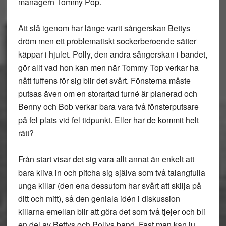
managern Tommy Pop.
Att slå igenom har länge varit sångerskan Bettys
dröm men ett problematiskt sockerberoende sätter
käppar i hjulet. Polly, den andra sångerskan i bandet,
gör allt vad hon kan men när Tommy Top verkar ha
nått fuffens för sig blir det svårt. Fönsterna måste
putsas även om en storartad turné är planerad och
Benny och Bob verkar bara vara två fönsterputsare
på fel plats vid fel tidpunkt. Eller har de kommit helt
rätt?
Från start visar det sig vara allt annat än enkelt att
bara kliva in och pitcha sig själva som två talangfulla
unga killar (den ena dessutom har svårt att skilja på
ditt och mitt), så den geniala idén i diskussion
killarna emellan blir att göra det som två tjejer och bli
en del av Bettys och Pollys band. Fast man kan ju