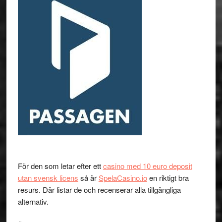
För den som letar efter ett
casino med 10 euro deposit
utan svensk licens
så är
SpelaCasino.io
en riktigt bra
resurs. Där listar de och recenserar alla tillgängliga
alternativ.