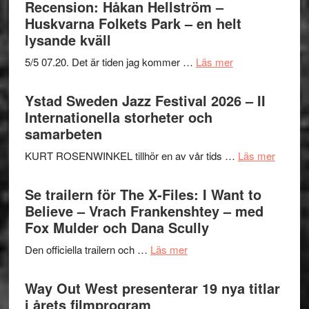
Recension: Håkan Hellström –
Huskvarna Folkets Park – en helt
lysande kväll
om
5/5 07.20. Det är tiden jag kommer …
Läs mer
Recension:
Håkan
Ystad Sweden Jazz Festival 2026 – II
Hellström
Internationella storheter och
–
samarbeten
Huskvarna
om
KURT ROSENWINKEL tillhör en av vår tids …
Läs mer
Folkets
Ystad
Park
Swede
Se trailern för The X-Files: I Want to
–
Jazz
Believe – Vrach Frankenshtey – med
en
Festiva
Fox Mulder och Dana Scully
helt
2026
lysande
om
Den officiella trailern och …
Läs mer
–
kväll
Se
II
trailern
Way Out West presenterar 19 nya titlar
Internat
för
i årets filmprogram
storhet