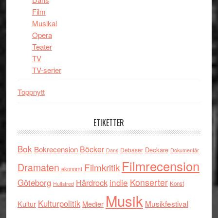
Film
Musikal
Opera
Teater
TV
TV-serier
Toppnytt
ETIKETTER
Bok
Böcker
Bokrecension
Deckare
Debaser
Dokumentär
Dans
Filmrecension
Dramaten
Filmkritik
ekonomi
indie
Konserter
Göteborg
Hårdrock
Konst
Hultsfred
Musik
Kulturpolitik
Musikfestival
Kultur
Medier