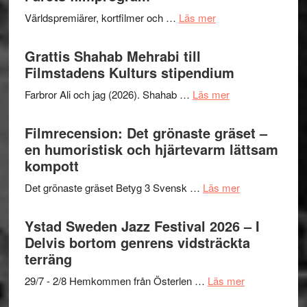
The
och
om
Världspremiärer, kortfilmer och …
Läs mer
X-
samarb
Way
Files:
Out
Grattis Shahab Mehrabi till
I
West
Filmstadens Kulturs stipendium
Want
presenterar
to
om
Farbror Ali och jag (2026). Shahab …
Läs mer
19
Believe
Grattis
nya
–
Shahab
Filmrecension: Det grönaste gräset –
titlar
Vrach
Mehrabi
en humoristisk och hjärtevarm lättsam
i
Frankenshtey
till
kompott
årets
–
Filmstadens
filmprogram
med
om
Det grönaste gräset Betyg 3 Svensk …
Läs mer
Kulturs
Fox
Filmrecension:
stipendium
Mulder
Det
Ystad Sweden Jazz Festival 2026 – I
och
grönaste
Delvis bortom genrens vidsträckta
Dana
gräset
terräng
Scully
–
om
29/7 - 2/8 Hemkommen från Österlen …
Läs mer
en
Ystad
humoristisk