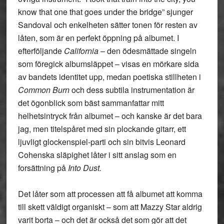
know that one that goes under the bridge” sjunger
Sandoval och enkelheten sätter tonen för resten av
låten, som är en perfekt öppning på albumet. I
efterföljande
California
– den ödesmättade singeln
som föregick albumsläppet – visas en mörkare sida
av bandets identitet upp, medan poetiska stillheten i
Common Burn
och dess subtila instrumentation är
det ögonblick som bäst sammanfattar mitt
helhetsintryck från albumet – och kanske är det bara
jag, men titelspåret med sin plockande gitarr, ett
ljuvligt glockenspiel-parti och sin bitvis Leonard
Cohenska släpighet låter i sitt anslag som en
forsättning på
Into Dust.
Det låter som att processen att få albumet att komma
till skett väldigt organiskt – som att Mazzy Star aldrig
varit borta – och det är också det som gör att det