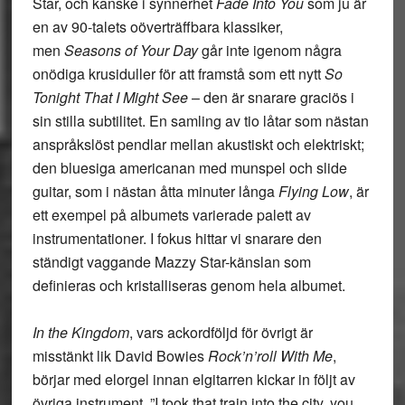
Star, och kanske i synnerhet
Fade Into You
som ju är
en av 90-talets oöverträffbara klassiker,
men
Seasons of Your Day
går inte igenom några
onödiga krusiduller för att framstå som ett nytt
So
Tonight That I Might See
– den är snarare graciös i
sin stilla subtilitet. En samling av tio låtar som nästan
anspråkslöst pendlar mellan akustiskt och elektriskt;
den bluesiga americanan med munspel och slide
guitar, som i nästan åtta minuter långa
Flying Low
, är
ett exempel på albumets varierade palett av
instrumentationer. I fokus hittar vi snarare den
ständigt vaggande Mazzy Star-känslan som
definieras och kristalliseras genom hela albumet.
In the Kingdom
, vars ackordföljd för övrigt är
misstänkt lik David Bowies
Rock’n’roll With Me
,
börjar med elorgel innan elgitarren kickar in följt av
övriga instrument. ”I took that train into the city, you