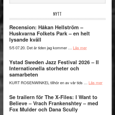
webbplatsen
NYTT
Recension: Håkan Hellström –
Huskvarna Folkets Park – en helt
lysande kväll
om
5/5 07.20. Det är tiden jag kommer …
Läs mer
Recension:
Håkan
Ystad Sweden Jazz Festival 2026 – II
Hellström
Internationella storheter och
–
samarbeten
Huskvarna
om
KURT ROSENWINKEL tillhör en av vår tids …
Läs mer
Folkets
Ystad
Park
Swede
Se trailern för The X-Files: I Want to
–
Jazz
Believe – Vrach Frankenshtey – med
en
Festiva
Fox Mulder och Dana Scully
helt
2026