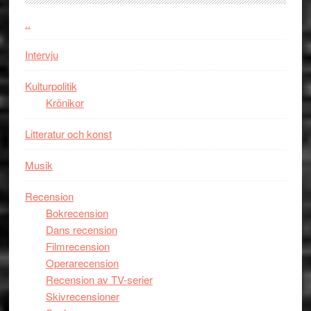
kan
i
styra
..
storform
Mauri?
Intervju
Kulturpolitik
Krönikor
Litteratur och konst
Musik
Recension
Bokrecension
Dans recension
Filmrecension
Operarecension
Recension av TV-serier
Skivrecensioner