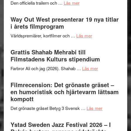
lysande
om
Den officiella trailern och …
Läs mer
–
kväll
Se
II
trailern
Way Out West presenterar 19 nya titlar
Internat
för
i årets filmprogram
storhet
The
och
om
Världspremiärer, kortfilmer och …
Läs mer
X-
samarb
Way
Files:
Out
Grattis Shahab Mehrabi till
I
West
Filmstadens Kulturs stipendium
Want
presenterar
to
om
Farbror Ali och jag (2026). Shahab …
Läs mer
19
Believe
Grattis
nya
–
Shahab
Filmrecension: Det grönaste gräset –
titlar
Vrach
Mehrabi
en humoristisk och hjärtevarm lättsam
i
Frankenshtey
till
kompott
årets
–
Filmstadens
filmprogram
med
om
Det grönaste gräset Betyg 3 Svensk …
Läs mer
Kulturs
Fox
Filmrecension:
stipendium
Mulder
Det
Ystad Sweden Jazz Festival 2026 – I
och
grönaste