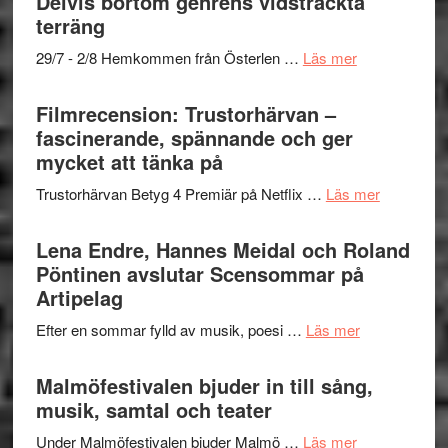
Delvis bortom genrens vidsträckta
Dana
gräset
terräng
Scully
–
om
29/7 - 2/8 Hemkommen från Österlen …
Läs mer
en
Ystad
humoristisk
Sweden
Filmrecension: Trustorhärvan –
och
Jazz
fascinerande, spännande och ger
hjärtevarm
Festival
mycket att tänka på
lättsam
2026
kompott
om
Trustorhärvan Betyg 4 Premiär på Netflix …
Läs mer
–
Filmrecens
I
Trustorhä
Lena Endre, Hannes Meidal och Roland
Delvis
–
Pöntinen avslutar Scensommar på
bortom
fascineran
Artipelag
genrens
spännand
vidsträckta
om
Efter en sommar fylld av musik, poesi …
Läs mer
och
terräng
Lena
ger
Endre,
Malmöfestivalen bjuder in till sång,
mycket
Hannes
musik, samtal och teater
att
Meidal
tänka
om
Under Malmöfestivalen bjuder Malmö …
Läs mer