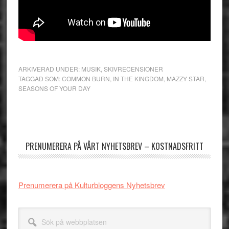
ARKIVERAD UNDER:
MUSIK
,
SKIVRECENSIONER
TAGGAD SOM:
COMMON BURN
,
IN THE KINGDOM
,
MAZZY STAR
,
SEASONS OF YOUR DAY
Primärt
sidofält
PRENUMERERA PÅ VÅRT NYHETSBREV – KOSTNADSFRITT
Prenumerera på Kulturbloggens Nyhetsbrev
Sök
på