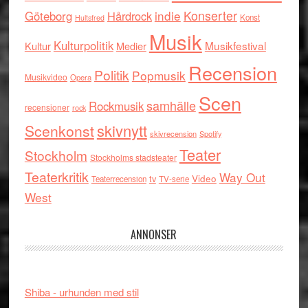
indie
Konserter
Göteborg
Hårdrock
Konst
Hultsfred
Musik
Kulturpolitik
Musikfestival
Kultur
Medier
Recension
Politik
Popmusik
Musikvideo
Opera
Scen
samhälle
Rockmusik
recensioner
rock
skivnytt
Scenkonst
skivrecension
Spotify
Teater
Stockholm
Stockholms stadsteater
Teaterkritik
Way Out
tv
Video
Teaterrecension
TV-serie
West
ANNONSER
Shiba - urhunden med stil