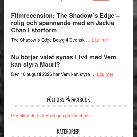
och
på
Malmöfestiva
Roland
bjuder
Filmrecension: The Shadow´s Edge –
Pöntinen
in
rolig och spännande med en Jackie
avslutar
till
Chan i storform
Scensommar
sång,
på
om
The Shadow´s Edge Betyg 4 Svensk …
Läs mer
musik,
Artipelag
Filmrecension
samtal
The
Nu börjar valet synas i tv4 med Vem
och
Shadow
kan styra Mauri?
teater
´s
om
Den 10 augusti 2026 har Vem kan styra …
Läs mer
Edge
Nu
–
börjar
rolig
valet
och
FÖLJ OSS PÅ FACEBOOK
synas
spännande
i
med
Här hittar du Kulturbloggen på Facebook.
tv4
en
med
Jackie
KATEGORIER
Vem
Chan