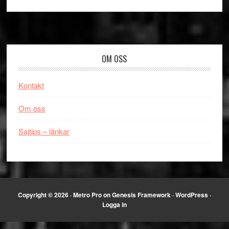
Footer
OM OSS
Kontakt
Om oss
Sajtips – länkar
Copyright © 2026 ·
Metro Pro
on
Genesis Framework
·
WordPress
·
Logga in