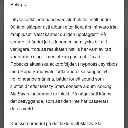
Betyg: 4
Inflytelserikt indieband vars storhetstid inföll under
90-talet släpper nytt album efter flera års frånvaro från
rampljuset. Visst känner du igen upplägget? På
senare tid är det ju ett fenomen som tycks bli allt
vanligare, trots att resultaten hittills har varit av rätt
varierande slag – men ni kan pusta ut. David
Robacks akustiska ackordföljder, i hypnotisk symbios
med Hope Sandovals fortfarande lika suggestivt
trollbindande stämma, bådar för ett sound som
sjutton år efter Mazzy Stars senaste album
Among
My Swan
fortfarande är intakt. På något sätt känns
det betryggande, som att tiden inte har passerat i
deras värld.
Kanske beror det på det faktum att Mazzy Star