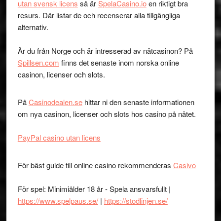
utan svensk licens
så är
SpelaCasino.io
en riktigt bra
resurs. Där listar de och recenserar alla tillgängliga
alternativ.
Är du från Norge och är intresserad av nätcasinon? På
Spillsen.com
finns det senaste inom norska online
casinon, licenser och slots.
På
Casinodealen.se
hittar ni den senaste informationen
om nya casinon, licenser och slots hos casino på nätet.
PayPal casino utan licens
För bäst guide till online casino rekommenderas
Casivo
För spel: Minimiålder 18 år - Spela ansvarsfullt |
https://www.spelpaus.se/
|
https://stodlinjen.se/