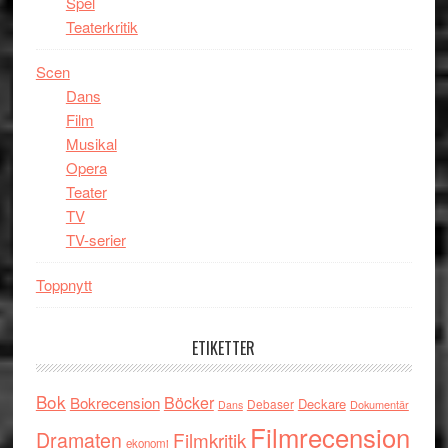
Spel
Teaterkritik
Scen
Dans
Film
Musikal
Opera
Teater
TV
TV-serier
Toppnytt
ETIKETTER
Bok
Böcker
Bokrecension
Deckare
Debaser
Dokumentär
Dans
Filmrecension
Dramaten
Filmkritik
ekonomi