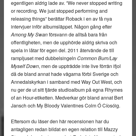
egentligen aldrig lade av. ”We never stopped writing
or recording. We just stopped performing and
releasing things” berättar Roback i en av få nya
intervjuer inför albumsläppet. Någon gång efter
Among My Swan
försvann de alltså bara från
offentligheten, men de upphörde aldrig skriva och
spela in låtar för egen del. 2011 återvände de till
rampljuset med dubbelsingeln
Common Burn/Lay
Myself Down
, men de uppträdde inte live förrän ifjol
då de bland annat hade vägarna förbi Sverige och
Annedalskyrkan i samband med Way Out West, och
nu ger de ut sitt fjärde studioalbum på egna Rhymes
of an Hour-etiketten. Medverkar gör bland annat Bert
Jansch och My Bloody Valentines Colm Ó Cíosóig.
Eftersom du läser den här recensionen har du
antagligen redan bildat en egen relation till Mazzy