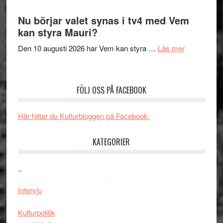
Filmrecension
samtal
The
Nu börjar valet synas i tv4 med Vem
och
Shadow
kan styra Mauri?
teater
´s
om
Den 10 augusti 2026 har Vem kan styra …
Läs mer
Edge
Nu
–
börjar
rolig
valet
och
FÖLJ OSS PÅ FACEBOOK
synas
spännande
i
med
Här hittar du Kulturbloggen på Facebook.
tv4
en
med
Jackie
KATEGORIER
Vem
Chan
kan
i
styra
..
storform
Mauri?
Intervju
Kulturpolitik