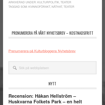
ARKIVERAD UNDER:
KULTURPOLITIK
,
TEATER
TAGGAD SOM:
KVINNOFÖRAKT
,
NÄTHAT
,
TEATER
Primärt
sidofält
PRENUMERERA PÅ VÅRT NYHETSBREV – KOSTNADSFRITT
Prenumerera på Kulturbloggens Nyhetsbrev
Sök
på
webbplatsen
NYTT
Recension: Håkan Hellström –
Huskvarna Folkets Park – en helt