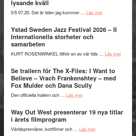
lysande kväll
om
5/5 07.20. Det är tiden jag kommer …
Läs mer
Recension:
Håkan
Ystad Sweden Jazz Festival 2026 – II
Hellström
Internationella storheter och
–
samarbeten
Huskvarna
om
KURT ROSENWINKEL tillhör en av vår tids …
Läs mer
Folkets
Ystad
Park
Swede
Se trailern för The X-Files: I Want to
–
Jazz
Believe – Vrach Frankenshtey – med
en
Festiva
Fox Mulder och Dana Scully
helt
2026
lysande
om
Den officiella trailern och …
Läs mer
–
kväll
Se
II
trailern
Way Out West presenterar 19 nya titlar
Internat
för
i årets filmprogram
storhet
The
och
om
Världspremiärer, kortfilmer och …
Läs mer
X-
samarb
Way