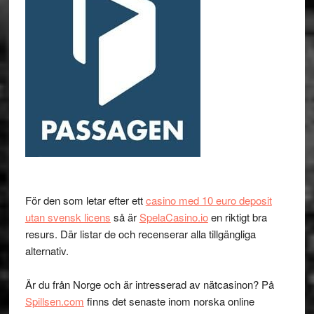
För den som letar efter ett
casino med 10 euro deposit
utan svensk licens
så är
SpelaCasino.io
en riktigt bra
resurs. Där listar de och recenserar alla tillgängliga
alternativ.
Är du från Norge och är intresserad av nätcasinon? På
Spillsen.com
finns det senaste inom norska online