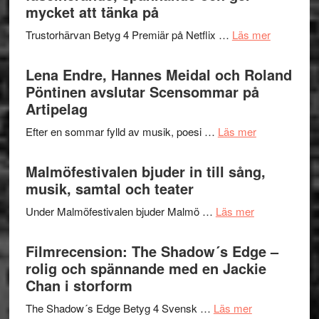
Festival
mycket att tänka på
lättsam
2026
kompott
om
Trustorhärvan Betyg 4 Premiär på Netflix …
Läs mer
–
Filmrecens
I
Trustorhä
Lena Endre, Hannes Meidal och Roland
Delvis
–
Pöntinen avslutar Scensommar på
bortom
fascineran
Artipelag
genrens
spännand
vidsträckta
om
Efter en sommar fylld av musik, poesi …
Läs mer
och
terräng
Lena
ger
Endre,
Malmöfestivalen bjuder in till sång,
mycket
Hannes
musik, samtal och teater
att
Meidal
tänka
om
Under Malmöfestivalen bjuder Malmö …
Läs mer
och
på
Malmöfestiva
Roland
bjuder
Filmrecension: The Shadow´s Edge –
Pöntinen
in
rolig och spännande med en Jackie
avslutar
till
Chan i storform
Scensommar
sång,
på
om
The Shadow´s Edge Betyg 4 Svensk …
Läs mer
musik,
Artipelag