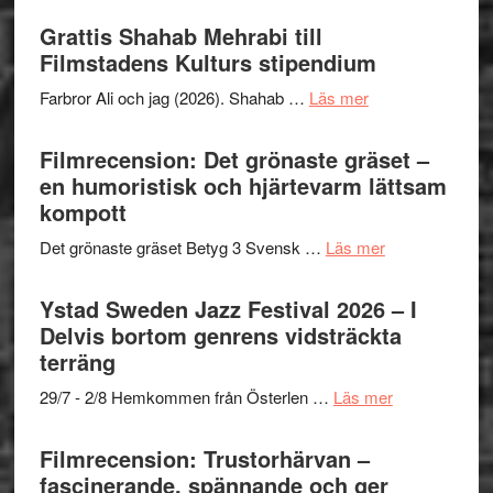
Files:
Out
Grattis Shahab Mehrabi till
I
West
Filmstadens Kulturs stipendium
Want
presenterar
to
om
Farbror Ali och jag (2026). Shahab …
Läs mer
19
Believe
Grattis
nya
–
Shahab
Filmrecension: Det grönaste gräset –
titlar
Vrach
Mehrabi
en humoristisk och hjärtevarm lättsam
i
Frankenshtey
till
kompott
årets
–
Filmstadens
filmprogram
med
om
Det grönaste gräset Betyg 3 Svensk …
Läs mer
Kulturs
Fox
Filmrecension:
stipendium
Mulder
Det
Ystad Sweden Jazz Festival 2026 – I
och
grönaste
Delvis bortom genrens vidsträckta
Dana
gräset
terräng
Scully
–
om
29/7 - 2/8 Hemkommen från Österlen …
Läs mer
en
Ystad
humoristisk
Sweden
Filmrecension: Trustorhärvan –
och
Jazz
fascinerande, spännande och ger
hjärtevarm