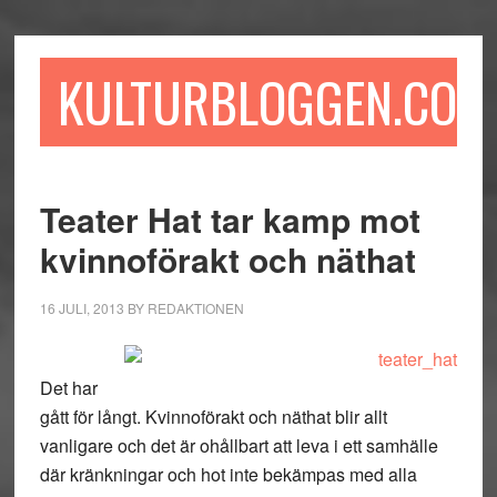
Hoppa
Hoppa
Hoppa
till
till
till
huvudinnehåll
det
sidfot
KULTURBLOGGEN.COM
primära
sidofältet
Teater Hat tar kamp mot
kvinnoförakt och näthat
16 JULI, 2013
BY
REDAKTIONEN
Det har
gått för långt. Kvinnoförakt och näthat blir allt
vanligare och det är ohållbart att leva i ett samhälle
där kränkningar och hot inte bekämpas med alla