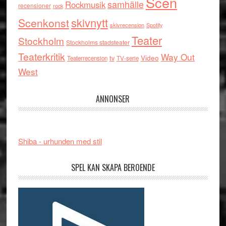
Scen
samhälle
Rockmusik
recensioner
rock
skivnytt
Scenkonst
skivrecension
Spotify
Teater
Stockholm
Stockholms stadsteater
Teaterkritik
Way Out
tv
Video
Teaterrecension
TV-serie
West
ANNONSER
Shiba - urhunden med stil
SPEL KAN SKAPA BEROENDE