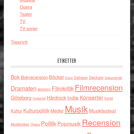
Opera
Teater
TV
TV-serier
Toppnytt
ETIKETTER
Bok
Böcker
Bokrecension
Deckare
Debaser
Dokumentär
Dans
Filmrecension
Dramaten
Filmkritik
ekonomi
indie
Konserter
Göteborg
Hårdrock
Konst
Hultsfred
Musik
Kulturpolitik
Musikfestival
Kultur
Medier
Recension
Politik
Popmusik
Musikvideo
Opera