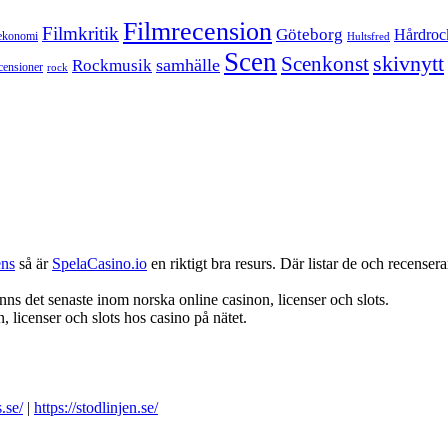
Filmrecension
Filmkritik
Göteborg
Hårdroc
ekonomi
Hultsfred
Scen
skivnytt
Scenkonst
samhälle
Rockmusik
censioner
rock
ens
så är
SpelaCasino.io
en riktigt bra resurs. Där listar de och recenserar
nns det senaste inom norska online casinon, licenser och slots.
 licenser och slots hos casino på nätet.
.se/
|
https://stodlinjen.se/