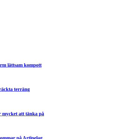
lla
varm lättsam kompott
räckta terräng
r mycket att tänka på
sommar på Artipelag