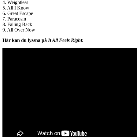
4. Weightless
5. All I Know
6. Great Escape
7. Paracosm
8. Falling Back
9. All Over Now
Här kan du lyssna på
It All Feels Right
: