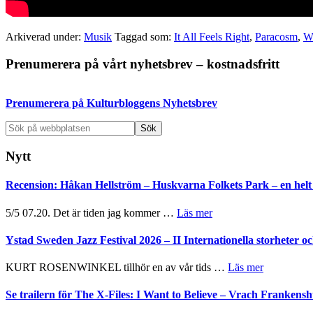
Arkiverad under:
Musik
Taggad som:
It All Feels Right
,
Paracosm
,
W
Primärt
Prenumerera på vårt nyhetsbrev – kostnadsfritt
sidofält
Prenumerera på Kulturbloggens Nyhetsbrev
Sök
på
webbplatsen
Nytt
Recension: Håkan Hellström – Huskvarna Folkets Park – en helt 
om
5/5 07.20. Det är tiden jag kommer …
Läs mer
Recension:
Håkan
Ystad Sweden Jazz Festival 2026 – II Internationella storheter 
Hellström
–
om
KURT ROSENWINKEL tillhör en av vår tids …
Läs mer
Huskvarna
Ystad
Folkets
Sweden
Se trailern för The X-Files: I Want to Believe – Vrach Franken
Park
Jazz
–