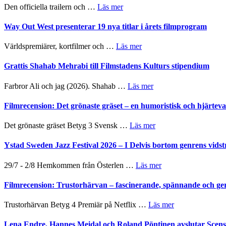
Festival
om
Den officiella trailern och …
Läs mer
en
2026
Se
helt
–
trailern
Way Out West presenterar 19 nya titlar i årets filmprogram
lysande
II
för
kväll
Internatione
The
om
Världspremiärer, kortfilmer och …
Läs mer
storheter
X-
Way
och
Files:
Out
Grattis Shahab Mehrabi till Filmstadens Kulturs stipendium
samarbeten
I
West
Want
presenterar
om
Farbror Ali och jag (2026). Shahab …
Läs mer
to
19
Grattis
Believe
nya
Shahab
Filmrecension: Det grönaste gräset – en humoristisk och hjärte
–
titlar
Mehrabi
Vrach
i
till
Frankenshtey
om
Det grönaste gräset Betyg 3 Svensk …
Läs mer
årets
Filmstadens
–
Filmrecension:
filmprogram
Kulturs
med
Det
Ystad Sweden Jazz Festival 2026 – I Delvis bortom genrens vidst
stipendium
Fox
grönaste
Mulder
gräset
om
29/7 - 2/8 Hemkommen från Österlen …
Läs mer
och
–
Ystad
Dana
en
Sweden
Filmrecension: Trustorhärvan – fascinerande, spännande och ge
Scully
humoristisk
Jazz
och
Festival
om
Trustorhärvan Betyg 4 Premiär på Netflix …
Läs mer
hjärtevarm
2026
Filmrecension:
lättsam
–
Trustorhärvan
Lena Endre, Hannes Meidal och Roland Pöntinen avslutar Scen
kompott