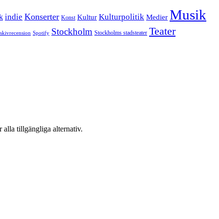
Musik
Konserter
k
indie
Kulturpolitik
Kultur
Medier
Konst
Teater
Stockholm
Stockholms stadsteater
skivrecension
Spotify
 alla tillgängliga alternativ.