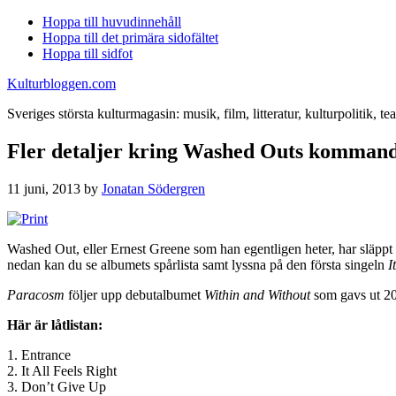
Hoppa till huvudinnehåll
Hoppa till det primära sidofältet
Hoppa till sidfot
Kulturbloggen.com
Sveriges största kulturmagasin: musik, film, litteratur, kulturpolitik, tea
Fler detaljer kring Washed Outs komman
11 juni, 2013
by
Jonatan Södergren
Washed Out, eller Ernest Greene som han egentligen heter, har släppt 
nedan kan du se albumets spårlista samt lyssna på den första singeln
I
Paracosm
följer upp debutalbumet
Within and Without
som gavs ut 201
Här är låtlistan:
1. Entrance
2. It All Feels Right
3. Don’t Give Up