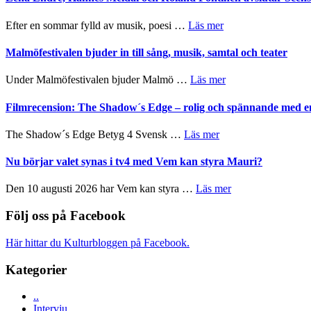
I
–
Delvis
fascinerande,
om
Efter en sommar fylld av musik, poesi …
Läs mer
bortom
spännande
Lena
genrens
och
Endre,
Malmöfestivalen bjuder in till sång, musik, samtal och teater
vidsträckta
ger
Hannes
terräng
mycket
Meidal
om
Under Malmöfestivalen bjuder Malmö …
Läs mer
att
och
Malmöfestivalen
tänka
Roland
bjuder
Filmrecension: The Shadow´s Edge – rolig och spännande med e
på
Pöntinen
in
avslutar
till
om
The Shadow´s Edge Betyg 4 Svensk …
Läs mer
Scensommar
sång,
Filmrecension:
på
musik,
The
Nu börjar valet synas i tv4 med Vem kan styra Mauri?
Artipelag
samtal
Shadow
och
´s
om
Den 10 augusti 2026 har Vem kan styra …
Läs mer
teater
Edge
Nu
–
börjar
Följ oss på Facebook
rolig
valet
och
synas
Här hittar du Kulturbloggen på Facebook.
spännande
i
med
tv4
Kategorier
en
med
Jackie
Vem
Chan
..
kan
i
Intervju