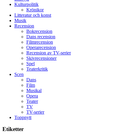
styra
storform
Kulturpolitik
Mauri?
Krönikor
Litteratur och konst
Musik
Recension
Bokrecension
Dans recension
Filmrecension
Operarecension
Recension av TV-serier
Skivrecensioner
Spel
Teaterkritik
Scen
Dans
Film
Musikal
Opera
Teater
TV
TV-serier
Toppnytt
Etiketter