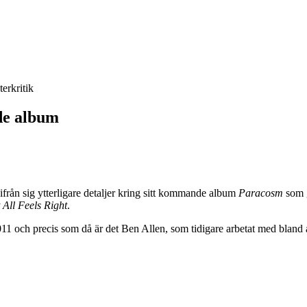
terkritik
de album
ifrån sig ytterligare detaljer kring sitt kommande album
Paracosm
som g
t All Feels Right
.
1 och precis som då är det Ben Allen, som tidigare arbetat med bland 