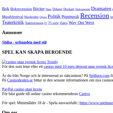
Dramaten
Bok
Bokrecension
Böcker
Deckare
Debaser
Dokumentär
Dans
Recension
Politik
Popmusik
Musikfestival
Musikvideo
re
Opera
Teaterkritik
Way Out West
Video
tv
Teaterrecension
TV-serie
Annonser
Shiba - urhunden med stil
SPEL KAN SKAPA BEROENDE
För den som letar efter ett
casino med 10 euro deposit utan svensk lic
Är du från Norge och är intresserad av nätcasinon? På
Spillsen.com
fi
På
Casinodealen.se
hittar ni den senaste informationen om nya casinon,
PayPal casino utan licens
För bäst guide till online casino rekommenderas
Casivo
För spel: Minimiålder 18 år - Spela ansvarsfullt |
https://www.spelpaus
Footer
Om oss