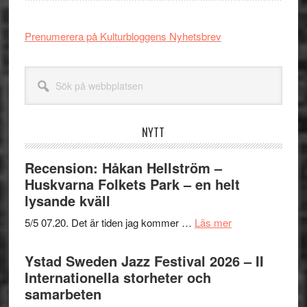
Prenumerera på Kulturbloggens Nyhetsbrev
Sök
på
webbplatsen
NYTT
Recension: Håkan Hellström –
Huskvarna Folkets Park – en helt
lysande kväll
om
5/5 07.20. Det är tiden jag kommer …
Läs mer
Recension:
Håkan
Ystad Sweden Jazz Festival 2026 – II
Hellström
Internationella storheter och
–
samarbeten
Huskvarna