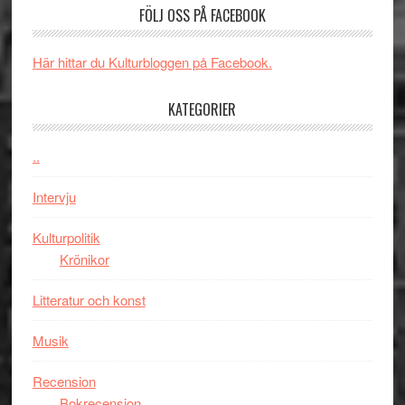
valet
och
FÖLJ OSS PÅ FACEBOOK
synas
spännande
i
med
Här hittar du Kulturbloggen på Facebook.
tv4
en
med
Jackie
KATEGORIER
Vem
Chan
kan
i
styra
..
storform
Mauri?
Intervju
Kulturpolitik
Krönikor
Litteratur och konst
Musik
Recension
Bokrecension