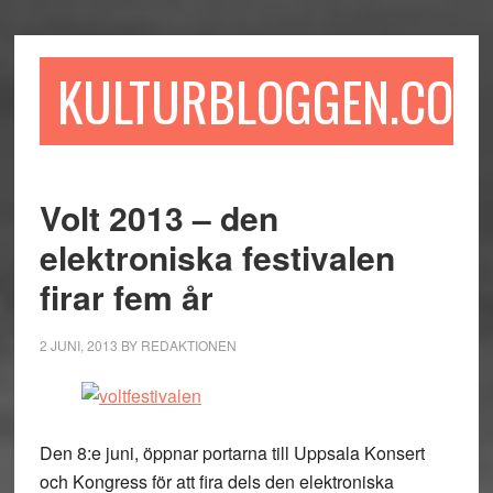
Hoppa
Hoppa
Hoppa
till
till
till
huvudinnehåll
det
sidfot
KULTURBLOGGEN.COM
primära
sidofältet
Volt 2013 – den
elektroniska festivalen
firar fem år
2 JUNI, 2013
BY
REDAKTIONEN
Den 8:e juni, öppnar portarna till Uppsala Konsert
och Kongress för att fira dels den elektroniska