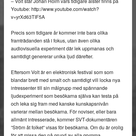
– Volt står Johan Holm vars tidigare alster finns på
Youtube: http://www.youtube.com/watch?
v=yrXd63TIF5A
Precis som tidigare år kommer inte bara olika
framträdanden stå i fokus, utan även olika
audiovisuella experiment där lek uppmanas och
samtidigt genererar unika ljud därefter.
Eftersom Volt är en elektronisk festival som som
blandar brett med smalt och samtidigt vill locka nya
intressenter till sin målgrupp med spännande
ljudexperiment som besökarna själva kan testa på
och leka sig fram med kanske kunskapsnivån
varierar mellan besökarna. För noviser, eller bara
allmänt intresserade, kommer SVT-dokumentären
”Ström åt folket” visas för besökarna. Om du är orolig
för att missa den på grund av alla grymma