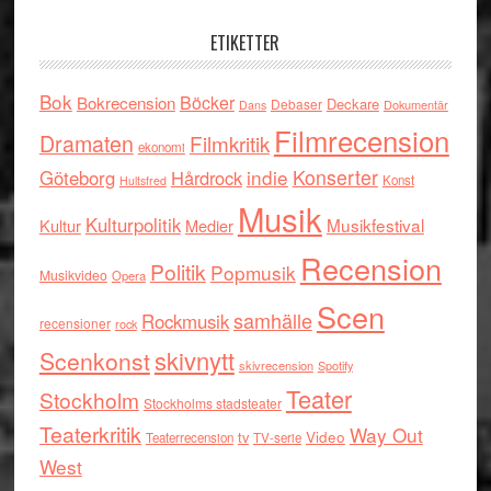
ETIKETTER
Bok
Böcker
Bokrecension
Deckare
Debaser
Dokumentär
Dans
Filmrecension
Dramaten
Filmkritik
ekonomi
indie
Konserter
Göteborg
Hårdrock
Konst
Hultsfred
Musik
Kulturpolitik
Musikfestival
Kultur
Medier
Recension
Politik
Popmusik
Musikvideo
Opera
Scen
samhälle
Rockmusik
recensioner
rock
skivnytt
Scenkonst
skivrecension
Spotify
Teater
Stockholm
Stockholms stadsteater
Teaterkritik
Way Out
tv
Video
Teaterrecension
TV-serie
West