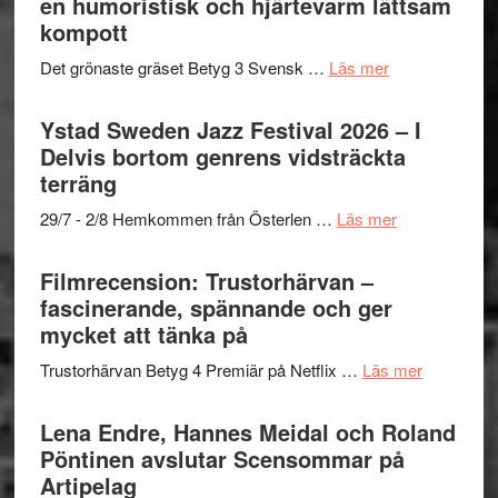
en humoristisk och hjärtevarm lättsam
i
Frankenshtey
till
kompott
årets
–
Filmstadens
filmprogram
med
om
Det grönaste gräset Betyg 3 Svensk …
Läs mer
Kulturs
Fox
Filmrecension:
stipendium
Mulder
Det
Ystad Sweden Jazz Festival 2026 – I
och
grönaste
Delvis bortom genrens vidsträckta
Dana
gräset
terräng
Scully
–
om
29/7 - 2/8 Hemkommen från Österlen …
Läs mer
en
Ystad
humoristisk
Sweden
Filmrecension: Trustorhärvan –
och
Jazz
fascinerande, spännande och ger
hjärtevarm
Festival
mycket att tänka på
lättsam
2026
kompott
om
Trustorhärvan Betyg 4 Premiär på Netflix …
Läs mer
–
Filmrecens
I
Trustorhä
Lena Endre, Hannes Meidal och Roland
Delvis
–
Pöntinen avslutar Scensommar på
bortom
fascineran
Artipelag
genrens