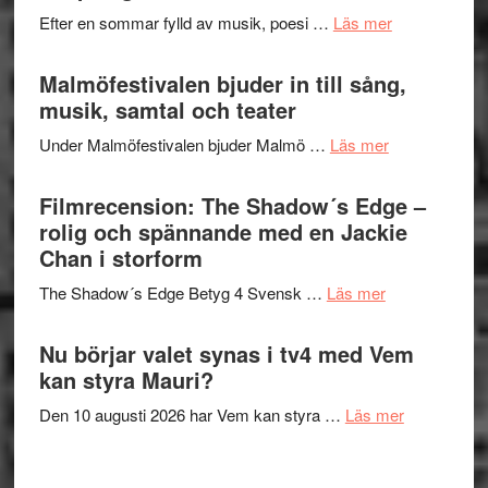
spännand
vidsträckta
om
Efter en sommar fylld av musik, poesi …
Läs mer
och
terräng
Lena
ger
Endre,
Malmöfestivalen bjuder in till sång,
mycket
Hannes
musik, samtal och teater
att
Meidal
tänka
om
Under Malmöfestivalen bjuder Malmö …
Läs mer
och
på
Malmöfestiva
Roland
bjuder
Filmrecension: The Shadow´s Edge –
Pöntinen
in
rolig och spännande med en Jackie
avslutar
till
Chan i storform
Scensommar
sång,
på
om
The Shadow´s Edge Betyg 4 Svensk …
Läs mer
musik,
Artipelag
Filmrecension
samtal
The
Nu börjar valet synas i tv4 med Vem
och
Shadow
kan styra Mauri?
teater
´s
om
Den 10 augusti 2026 har Vem kan styra …
Läs mer
Edge
Nu
–
börjar
rolig