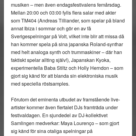
musiken – men även endagsfestivalens femårsdag.
Mellan 20:00 och 03:00 fylls flera salar med akter
som TM404 (Andreas Tilliander, som spelar på bland
annat Ibiza i sommar och gör en av få
Sverigespelningar på Volt, vilket inte blir att missa då
han kommer spela på sina japanska Roland-synthar
med helt analoga synth och trummaskiner – där han
faktiskt spelar allting själv!), Japanskan Kyoka,
experimentella Baba Stiltz och Holly Herndon – som
gjort sig känd för att blanda sin elektroniska musik
med speciella röstsamples.
Förutom det eminenta utbudet av framstående live-
artister kommer även flertalet DJs framträda under
festivaldagen. En sjundedel av DJ-kollektivet
Samlingen medverkar: Maya Lourenço – som gjort
sig känd för sina otaliga spelningar på