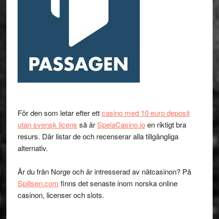
För den som letar efter ett
casino med 10 euro deposit
utan svensk licens
så är
SpelaCasino.io
en riktigt bra
resurs. Där listar de och recenserar alla tillgängliga
alternativ.
Är du från Norge och är intresserad av nätcasinon? På
Spillsen.com
finns det senaste inom norska online
casinon, licenser och slots.