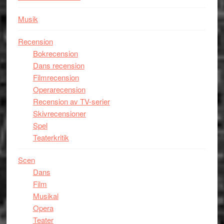
Musik
Recension
Bokrecension
Dans recension
Filmrecension
Operarecension
Recension av TV-serier
Skivrecensioner
Spel
Teaterkritik
Scen
Dans
Film
Musikal
Opera
Teater