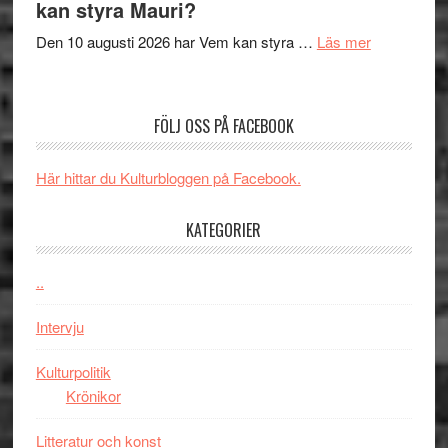
Shadow
kan styra Mauri?
teater
´s
om
Den 10 augusti 2026 har Vem kan styra …
Läs mer
Edge
Nu
–
börjar
rolig
valet
och
FÖLJ OSS PÅ FACEBOOK
synas
spännande
i
med
Här hittar du Kulturbloggen på Facebook.
tv4
en
med
Jackie
KATEGORIER
Vem
Chan
kan
i
styra
..
storform
Mauri?
Intervju
Kulturpolitik
Krönikor
Litteratur och konst