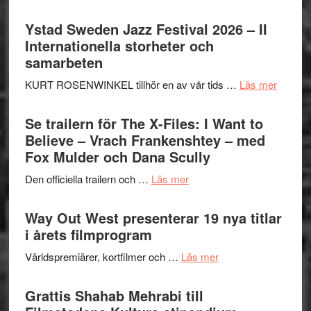
Recension:
Håkan
Ystad Sweden Jazz Festival 2026 – II
Hellström
Internationella storheter och
–
samarbeten
Huskvarna
om
KURT ROSENWINKEL tillhör en av vår tids …
Läs mer
Folkets
Ystad
Park
Swede
Se trailern för The X-Files: I Want to
–
Jazz
Believe – Vrach Frankenshtey – med
en
Festiva
Fox Mulder och Dana Scully
helt
2026
lysande
om
Den officiella trailern och …
Läs mer
–
kväll
Se
II
trailern
Way Out West presenterar 19 nya titlar
Internat
för
i årets filmprogram
storhet
The
och
om
Världspremiärer, kortfilmer och …
Läs mer
X-
samarb
Way
Files:
Out
Grattis Shahab Mehrabi till
I
West