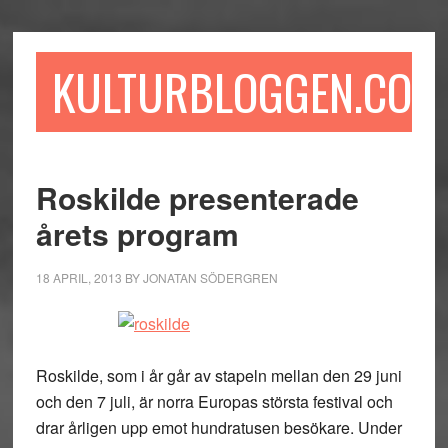
Hoppa
Hoppa
Hoppa
till
till
till
huvudinnehåll
det
sidfot
KULTURBLOGGEN.COM
primära
sidofältet
Roskilde presenterade
årets program
18 APRIL, 2013
BY
JONATAN SÖDERGREN
Roskilde, som i år går av stapeln mellan den 29 juni
och den 7 juli, är norra Europas största festival och
drar årligen upp emot hundratusen besökare. Under