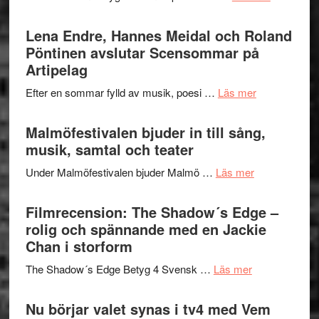
–
Filmrecens
I
Trustorhä
Lena Endre, Hannes Meidal och Roland
Delvis
–
Pöntinen avslutar Scensommar på
bortom
fascineran
Artipelag
genrens
spännand
vidsträckta
om
Efter en sommar fylld av musik, poesi …
Läs mer
och
terräng
Lena
ger
Endre,
Malmöfestivalen bjuder in till sång,
mycket
Hannes
musik, samtal och teater
att
Meidal
tänka
om
Under Malmöfestivalen bjuder Malmö …
Läs mer
och
på
Malmöfestiva
Roland
bjuder
Filmrecension: The Shadow´s Edge –
Pöntinen
in
rolig och spännande med en Jackie
avslutar
till
Chan i storform
Scensommar
sång,
på
om
The Shadow´s Edge Betyg 4 Svensk …
Läs mer
musik,
Artipelag
Filmrecension
samtal
The
Nu börjar valet synas i tv4 med Vem
och