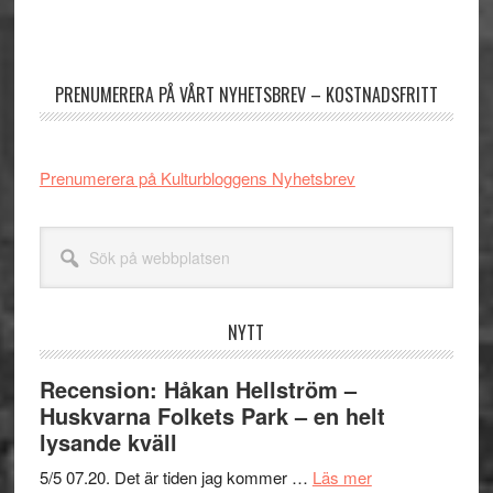
Primärt
sidofält
PRENUMERERA PÅ VÅRT NYHETSBREV – KOSTNADSFRITT
Prenumerera på Kulturbloggens Nyhetsbrev
Sök
på
webbplatsen
NYTT
Recension: Håkan Hellström –
Huskvarna Folkets Park – en helt
lysande kväll
om
5/5 07.20. Det är tiden jag kommer …
Läs mer