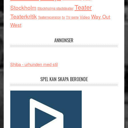
Teater
Stockholm
Stockholms stadsteater
Teaterkritik
Way Out
tv
Video
Teaterrecension
TV-serie
West
ANNONSER
Shiba - urhunden med stil
SPEL KAN SKAPA BEROENDE