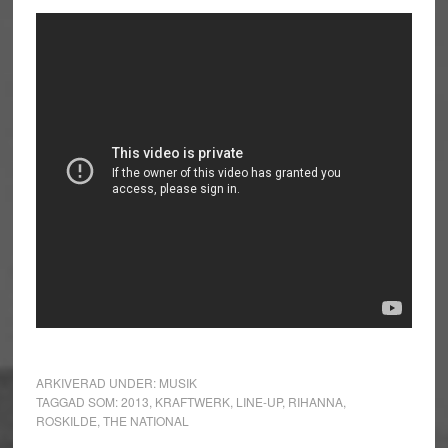
ARKIVERAD UNDER:
MUSIK
TAGGAD SOM:
2013
,
KRAFTWERK
,
LINE-UP
,
RIHANNA
,
ROSKILDE
,
THE NATIONAL