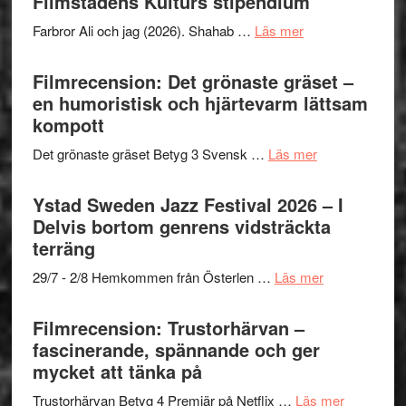
Filmstadens Kulturs stipendium
Want
presenterar
to
om
Farbror Ali och jag (2026). Shahab …
Läs mer
19
Believe
Grattis
nya
–
Shahab
Filmrecension: Det grönaste gräset –
titlar
Vrach
Mehrabi
en humoristisk och hjärtevarm lättsam
i
Frankenshtey
till
kompott
årets
–
Filmstadens
filmprogram
med
om
Det grönaste gräset Betyg 3 Svensk …
Läs mer
Kulturs
Fox
Filmrecension:
stipendium
Mulder
Det
Ystad Sweden Jazz Festival 2026 – I
och
grönaste
Delvis bortom genrens vidsträckta
Dana
gräset
terräng
Scully
–
om
29/7 - 2/8 Hemkommen från Österlen …
Läs mer
en
Ystad
humoristisk
Sweden
Filmrecension: Trustorhärvan –
och
Jazz
fascinerande, spännande och ger
hjärtevarm
Festival
mycket att tänka på
lättsam
2026
kompott
om
Trustorhärvan Betyg 4 Premiär på Netflix …
Läs mer