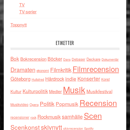
TV
TV-serier
Toppnytt
ETIKETTER
Bok
Böcker
Bokrecension
Deckare
Debaser
Dokumentär
Dans
Filmrecension
Dramaten
Filmkritik
ekonomi
indie
Konserter
Göteborg
Hårdrock
Konst
Hultsfred
Musik
Kulturpolitik
Musikfestival
Kultur
Medier
Recension
Politik
Popmusik
Musikvideo
Opera
Scen
samhälle
Rockmusik
recensioner
rock
skivnytt
Scenkonst
skivrecension
Spotify