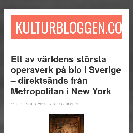
Hoppa
Hoppa
Hoppa
till
till
till
huvudinnehåll
det
sidfot
KULTURBLOGGEN.COM
primära
sidofältet
Ett av världens största
operaverk på bio i Sverige
– direktsänds från
Metropolitan i New York
11 DECEMBER, 2012
BY
REDAKTIONEN