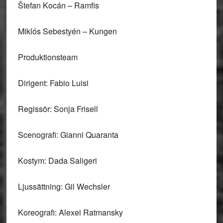
Štefan Kocán – Ramfis
Miklós Sebestyén – Kungen
Produktionsteam
Dirigent: Fabio Luisi
Regissör: Sonja Frisell
Scenografi: Gianni Quaranta
Kostym: Dada Saligeri
Ljussättning: Gil Wechsler
Koreografi: Alexei Ratmansky