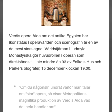
Verdis opera Aida om det antika Egypten har
ikonstatus i operavärlden och scenografin är en av
de mest storslagna. Världstjärnan Liudmyla
Monastyrska gör huvudrollen i operan som
direktsänds till inte mindre än 93 av Folkets Hus och
Parkers biografer, 15 december klockan 19.00.
”Om du någonsin undrat varför man talar
om ”stor” opera, så visar Metropolitans
magnifika produktion av Verdis Aida vad
det hela handlar om”,