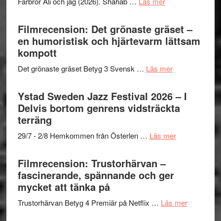
om
Farbror Ali och jag (2026). Shahab …
Läs mer
19
Believe
Grattis
nya
–
Shahab
Filmrecension: Det grönaste gräset –
titlar
Vrach
Mehrabi
en humoristisk och hjärtevarm lättsam
i
Frankenshtey
till
kompott
årets
–
Filmstadens
filmprogram
med
om
Det grönaste gräset Betyg 3 Svensk …
Läs mer
Kulturs
Fox
Filmrecension:
stipendium
Mulder
Det
Ystad Sweden Jazz Festival 2026 – I
och
grönaste
Delvis bortom genrens vidsträckta
Dana
gräset
terräng
Scully
–
om
29/7 - 2/8 Hemkommen från Österlen …
Läs mer
en
Ystad
humoristisk
Sweden
Filmrecension: Trustorhärvan –
och
Jazz
fascinerande, spännande och ger
hjärtevarm
Festival
mycket att tänka på
lättsam
2026
kompott
om
Trustorhärvan Betyg 4 Premiär på Netflix …
Läs mer
–
Filmrecens
I