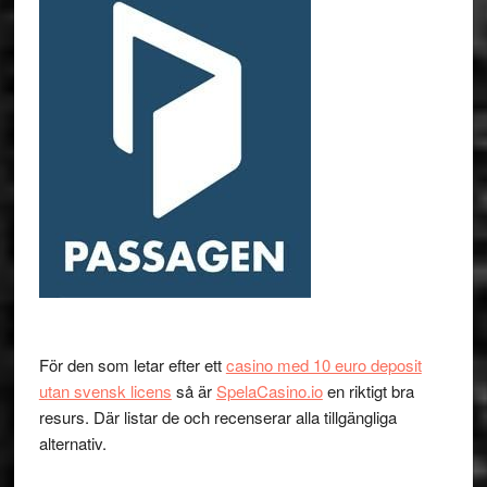
För den som letar efter ett
casino med 10 euro deposit
utan svensk licens
så är
SpelaCasino.io
en riktigt bra
resurs. Där listar de och recenserar alla tillgängliga
alternativ.