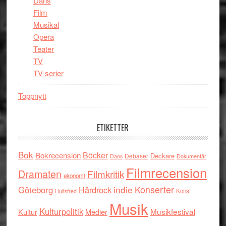
Dans
Film
Musikal
Opera
Teater
TV
TV-serier
Toppnytt
ETIKETTER
Bok
Böcker
Bokrecension
Deckare
Debaser
Dokumentär
Dans
Filmrecension
Dramaten
Filmkritik
ekonomi
indie
Konserter
Göteborg
Hårdrock
Konst
Hultsfred
Musik
Kulturpolitik
Musikfestival
Kultur
Medier