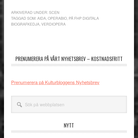
ARKIVERAD UNDER:
SCEN
TAGGAD SOM:
AIDA
,
OPERABIO
,
PÅ FHP DIGITALA
BIOGRAFKEDJA
,
VERDIOPERA
Primärt
sidofält
PRENUMERERA PÅ VÅRT NYHETSBREV – KOSTNADSFRITT
Prenumerera på Kulturbloggens Nyhetsbrev
Sök
på
webbplatsen
NYTT