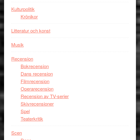
unga
Kulturpolitik
skådespelar
Krönikor
Litteratur och konst
Musik
Recension
Bokrecension
Dans recension
Filmrecension
Operarecension
Recension av TV-serier
Skivrecensioner
Spel
Teaterkritik
Scen