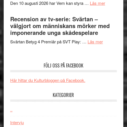
om
Den 10 augusti 2026 har Vem kan styra …
Läs mer
Edge
Nu
–
börjar
Recension av tv-serie: Svärtan –
rolig
valet
välgjort om människans mörker med
och
synas
imponerande unga skådespelare
spännande
i
med
om
Svärtan Betyg 4 Premiär på SVT Play: …
Läs mer
tv4
en
Recension
med
Jackie
av
Vem
Chan
tv-
kan
FÖLJ OSS PÅ FACEBOOK
i
serie:
styra
storform
Svärtan
Mauri?
Här hittar du Kulturbloggen på Facebook.
–
välgjort
KATEGORIER
om
människans
mörker
..
med
Intervju
imponerande