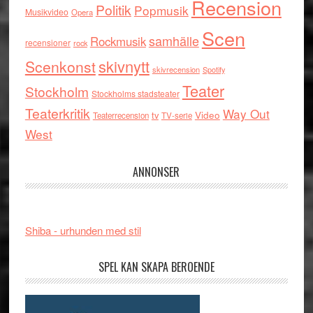
Recension
Politik
Popmusik
Musikvideo
Opera
Scen
samhälle
Rockmusik
recensioner
rock
skivnytt
Scenkonst
skivrecension
Spotify
Teater
Stockholm
Stockholms stadsteater
Teaterkritik
Way Out
tv
Video
Teaterrecension
TV-serie
West
ANNONSER
Shiba - urhunden med stil
SPEL KAN SKAPA BEROENDE