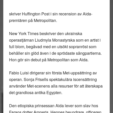
skriver Huffington Post i sin recension av Aida-
premiären på Metropolitan.
New York Times beskriver den ukrainska
operastjärnan Liudmyla Monastyrska som en artist i
full blom, begåvad med en utsökt sopranröst som
behåller sin glöd även i de sprödaste sångpartierna.
Hon gör sin debut på Metropolitan som Aida.
Fabio Luisi dirigerar sin första Met-uppsättning av
operan. Sonja Frisells spektakulära iscensättning
använder Met-scenens alla resurser för att återskapa
det grandiosa antika Egypten.
Den etiopiska prinsessan Aida lever som slav hos
Faraos dotter Amneris. Hennes beundrare, officeren