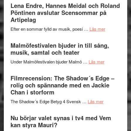
Trustorhä
Lena Endre, Hannes Meidal och Roland
Delvis
–
Pöntinen avslutar Scensommar på
bortom
fascineran
Artipelag
genrens
spännand
vidsträckta
om
Efter en sommar fylld av musik, poesi …
Läs mer
och
terräng
Lena
ger
Endre,
Malmöfestivalen bjuder in till sång,
mycket
Hannes
musik, samtal och teater
att
Meidal
tänka
om
Under Malmöfestivalen bjuder Malmö …
Läs mer
och
på
Malmöfestiva
Roland
bjuder
Filmrecension: The Shadow´s Edge –
Pöntinen
in
rolig och spännande med en Jackie
avslutar
till
Chan i storform
Scensommar
sång,
på
om
The Shadow´s Edge Betyg 4 Svensk …
Läs mer
musik,
Artipelag
Filmrecension
samtal
The
Nu börjar valet synas i tv4 med Vem
och
Shadow
kan styra Mauri?
teater
´s