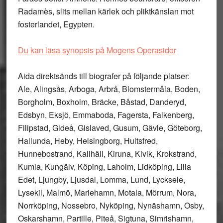
Radamès, slits mellan kärlek och pliktkänslan mot
fosterlandet, Egypten.
Du kan läsa synopsis på Mogens Operasidor
Aida direktsänds till biografer på följande platser:
Ale, Alingsås, Arboga, Arbrå, Blomstermåla, Boden,
Borgholm, Boxholm, Bräcke, Båstad, Danderyd,
Edsbyn, Eksjö, Emmaboda, Fagersta, Falkenberg,
Filipstad, Gideå, Gislaved, Gusum, Gävle, Göteborg,
Hallunda, Heby, Helsingborg, Hultsfred,
Hunnebostrand, Kallhäll, Kiruna, Kivik, Krokstrand,
Kumla, Kungälv, Köping, Laholm, Lidköping, Lilla
Edet, Ljungby, Ljusdal, Lomma, Lund, Lycksele,
Lysekil, Malmö, Mariehamn, Motala, Mörrum, Nora,
Norrköping, Nossebro, Nyköping, Nynäshamn, Osby,
Oskarshamn, Partille, Piteå, Sigtuna, Simrishamn,