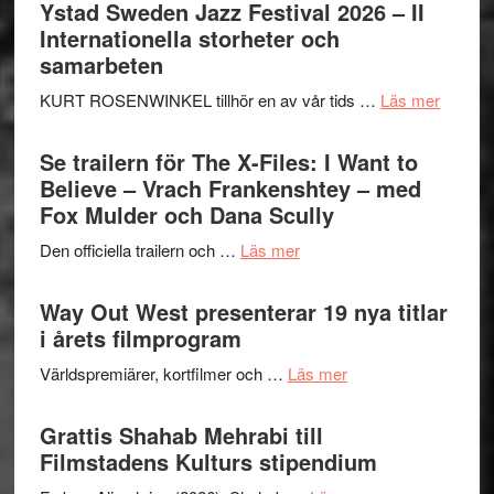
Ystad Sweden Jazz Festival 2026 – II
Internationella storheter och
samarbeten
om
KURT ROSENWINKEL tillhör en av vår tids …
Läs mer
Ystad
Swede
Se trailern för The X-Files: I Want to
Jazz
Believe – Vrach Frankenshtey – med
Festiva
Fox Mulder och Dana Scully
2026
om
Den officiella trailern och …
Läs mer
–
Se
II
trailern
Way Out West presenterar 19 nya titlar
Internat
för
i årets filmprogram
storhet
The
och
om
Världspremiärer, kortfilmer och …
Läs mer
X-
samarb
Way
Files:
Out
Grattis Shahab Mehrabi till
I
West
Filmstadens Kulturs stipendium
Want
presenterar
to