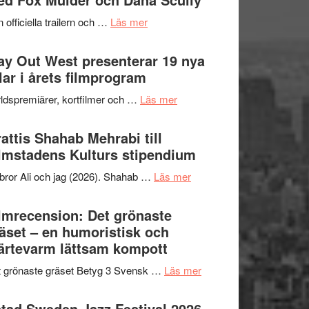
2026
kväll
om
 officiella trailern och …
Läs mer
–
Se
II
trailern
y Out West presenterar 19 nya
Internationella
för
tlar i årets filmprogram
storheter
The
och
om
ldspremiärer, kortfilmer och …
Läs mer
X-
samarbeten
Way
Files:
Out
attis Shahab Mehrabi till
I
West
lmstadens Kulturs stipendium
Want
presenterar
to
om
bror Ali och jag (2026). Shahab …
Läs mer
19
Believe
Grattis
nya
–
Shahab
lmrecension: Det grönaste
titlar
Vrach
Mehrabi
äset – en humoristisk och
i
Frankenshtey
till
ärtevarm lättsam kompott
årets
–
Filmstadens
filmprogram
med
om
 grönaste gräset Betyg 3 Svensk …
Läs mer
Kulturs
Fox
Filmrecension:
stipendium
Mulder
Det
tad Sweden Jazz Festival 2026 –