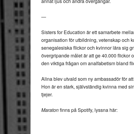
annat ljus och andra övergångar.
—
Sisters for Education är ett samarbete me
organisation för utbildning, vetenskap och kult
senegalesiska flickor och kvinnor lära sig g
övergripande målet är att ge 40.000 flickor o
den viktiga frågan om analfabetism bland fli
Alina blev utvald som ny ambassadör för at
Hon är en stark, självständig kvinna med sin
tjejer.
Maraton
finns på Spotify, lyssna här: