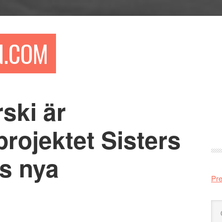
N.COM
ski är
Pr
si
rojektet Sisters
s nya
Pre
Sö
på