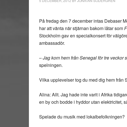
5 DECEMBER, 2012
BY
JONATAN SÖDERGREN
På fredag den 7 december intas Debaser Medi
har att vänta när stjärnan bakom låtar som
F
Stockholm gav en specialkonsert för välgör
ambassadör.
–
Jag kom hem från Senegal för tre veckor 
spelningen.
Vilka upplevelser tog du med dig hem från
Alina: Allt. Jag hade inte varit i Afrika tidig
en by och bodde i hyddor utan elektricitet, s
Spelade du musik med lokalbefolkningen?