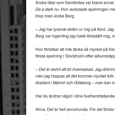
Andra låtar som framfördes var bland annat
De e dark nu
. Hon avslutade spelningen m
ihop med Jocke Berg.
–
Jag har lyssnat skiten ur mig på Kent. Jag 
Berg var ingenting jag hade föreställt mig, m
Hon försöker att inte tänka så mycket på 
första spelning i Stockholm efter albumsläpp
–
Det är skönt att bli överraskad. Jag dröm
men jag hoppas att det kommer mycket folk för
likadant i Malmö och Göteborg – man kan in
Har du ändrat något i dina liveframträdand
Alina: Det är helt annorlunda. För det första 