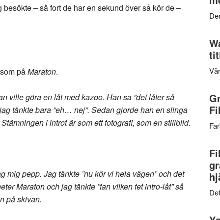
g besökte – så fort de har en sekund över så kör de –
Den
Wa
ti
Vär
o som på
Maraton
.
Gr
 ville göra en låt med kazoo. Han sa ”det låter så
Fi
n jag tänkte bara ”eh… nej”. Sedan gjorde han en slinga
tämningen i introt är som ett fotografi, som en stillbild
.
Far
Fi
gr
ag mig pepp. Jag tänkte ”nu kör vi hela vägen” och det
hj
eter Maraton och jag tänkte ”fan vilken fet intro-låt” så
Det
ten på skivan.
Ys