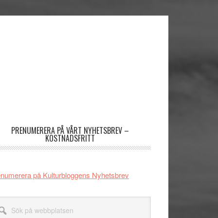
imärt
dofält
PRENUMERERA PÅ VÅRT NYHETSBREV –
KOSTNADSFRITT
numerera på Kulturbloggens Nyhetsbrev
k