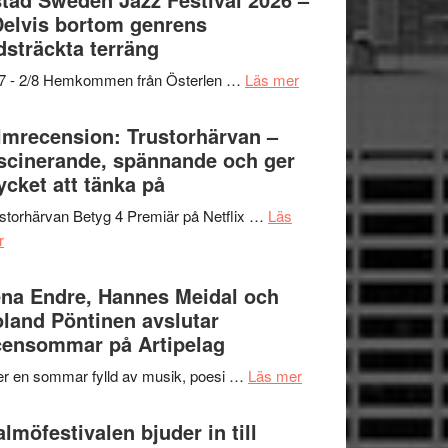
och
grönaste
Delvis bortom genrens
Dana
gräset
dsträckta terräng
Scully
–
om
/7 - 2/8 Hemkommen från Österlen …
Läs mer
en
Ystad
humoristisk
Sweden
lmrecension: Trustorhärvan –
och
Jazz
scinerande, spännande och ger
hjärtevarm
Festival
cket att tänka på
lättsam
2026
kompott
storhärvan Betyg 4 Premiär på Netflix …
Läs
–
om
r
I
Filmrecension:
Delvis
Trustorhärvan
na Endre, Hannes Meidal och
bortom
–
land Pöntinen avslutar
genrens
fascinerande,
ensommar på Artipelag
vidsträckta
spännande
terräng
om
er en sommar fylld av musik, poesi …
Läs mer
och
Lena
ger
Endre,
lmöfestivalen bjuder in till
mycket
Hannes