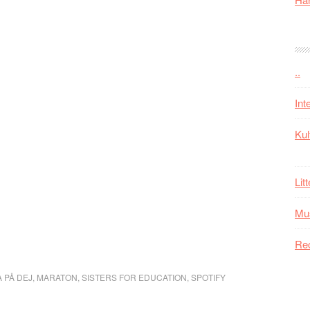
..
Int
Kul
Lit
Mu
Re
A PÅ DEJ
,
MARATON
,
SISTERS FOR EDUCATION
,
SPOTIFY