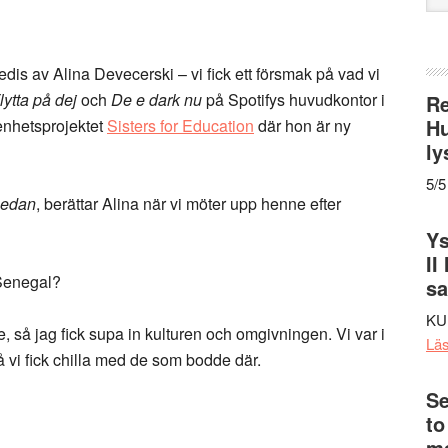
web
s av Alina Devecerski – vi fick ett försmak på vad vi
lytta på dej
och
De e dark nu
på Spotifys huvudkontor i
Re
Hu
enhetsprojektet
Sisters for Education
där hon är ny
ly
5/5
sedan
, berättar Alina när vi möter upp henne efter
Ys
II
 Senegal?
s
KU
are, så jag fick supa in kulturen och omgivningen. Vi var i
Lä
å vi fick chilla med de som bodde där.
Se
to
me