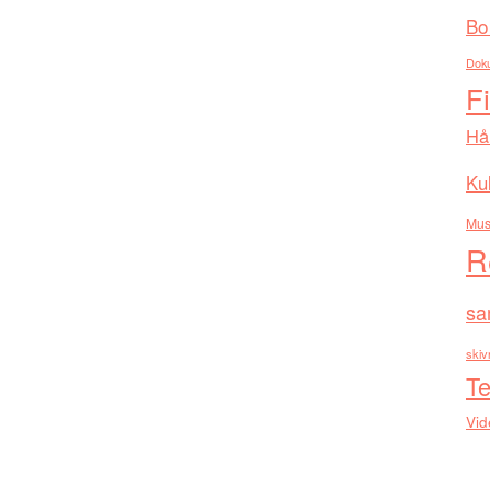
Bo
Dok
F
Hå
Kul
Mus
R
sa
skiv
Te
Vid