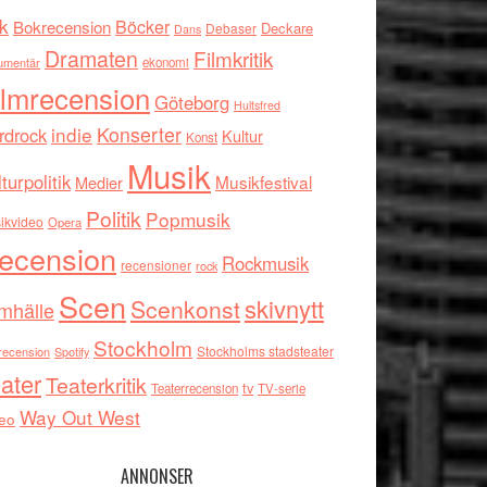
k
Böcker
Bokrecension
Deckare
Debaser
Dans
Dramaten
Filmkritik
umentär
ekonomi
ilmrecension
Göteborg
Hultsfred
indie
Konserter
rdrock
Kultur
Konst
Musik
turpolitik
Musikfestival
Medier
Politik
Popmusik
ikvideo
Opera
ecension
Rockmusik
recensioner
rock
Scen
skivnytt
Scenkonst
mhälle
Stockholm
Stockholms stadsteater
recension
Spotify
ater
Teaterkritik
tv
Teaterrecension
TV-serie
Way Out West
eo
ANNONSER