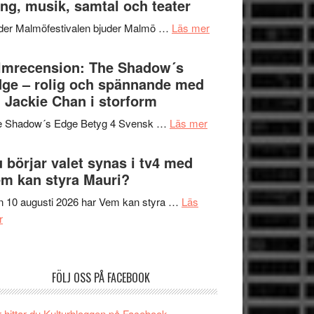
ng, musik, samtal och teater
att
Meidal
tänka
om
der Malmöfestivalen bjuder Malmö …
Läs mer
och
på
Malmöfestivalen
Roland
bjuder
lmrecension: The Shadow´s
Pöntinen
in
ge – rolig och spännande med
avslutar
till
 Jackie Chan i storform
Scensommar
sång,
på
om
e Shadow´s Edge Betyg 4 Svensk …
Läs mer
musik,
Artipelag
Filmrecension:
samtal
The
 börjar valet synas i tv4 med
och
Shadow
m kan styra Mauri?
teater
´s
 10 augusti 2026 har Vem kan styra …
Läs
Edge
om
r
–
Nu
rolig
börjar
och
valet
spännande
FÖLJ OSS PÅ FACEBOOK
synas
med
i
en
 hittar du Kulturbloggen på Facebook.