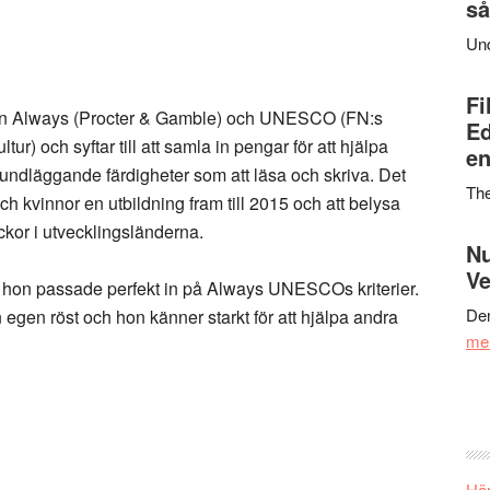
så
Un
Fi
llan Always (Procter & Gamble) och UNESCO (FN:s
Ed
ur) och syftar till att samla in pengar för att hjälpa
en
rundläggande färdigheter som att läsa och skriva. Det
Th
ch kvinnor en utbildning fram till 2015 och att belysa
ckor i utvecklingsländerna.
Nu
Ve
t hon passade perfekt in på Always UNESCOs kriterier.
Den
 egen röst och hon känner starkt för att hjälpa andra
me
Här