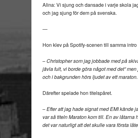
Alina: Vi sjung och dansade i varje skola ja
och jag sjung för dem på svenska.
—
Hon klev på Spotify-scenen till samma intr
–
Christopher som jag jobbade med på skivan
jävla fult, vi borde göra något med det” me
och i bakgrunden hörs ljudet av ett maraton. S
Därefter spelade hon titelspåret.
–
Efter att jag hade signat med EMI kände j
var så titeln Maraton kom till. En av låtarna h
det var naturligt att det skulle vara första lå