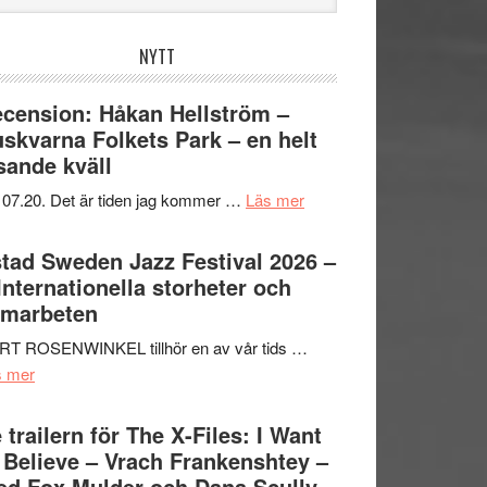
bplatsen
NYTT
cension: Håkan Hellström –
skvarna Folkets Park – en helt
sande kväll
om
 07.20. Det är tiden jag kommer …
Läs mer
Recension:
Håkan
tad Sweden Jazz Festival 2026 –
Hellström
 Internationella storheter och
–
amarbeten
Huskvarna
RT ROSENWINKEL tillhör en av vår tids …
Folkets
om
s mer
Park
Ystad
–
Sweden
 trailern för The X-Files: I Want
en
Jazz
 Believe – Vrach Frankenshtey –
helt
Festival
d Fox Mulder och Dana Scully
lysande