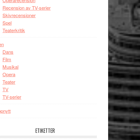
Operarecension
Recension av TV-serier
Skivrecensioner
Spel
Teaterkritik
en
Dans
Film
Musikal
Opera
Teater
TV
TV-serier
pnytt
ETIKETTER