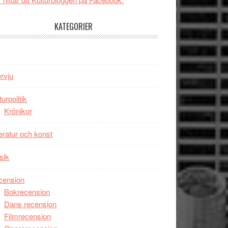
tv4
Jackie
med
Chan
KATEGORIER
Vem
i
kan
storform
styra
Mauri?
ervju
turpolitik
Krönikor
teratur och konst
sik
cension
Bokrecension
Dans recension
Filmrecension