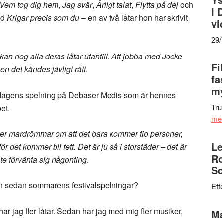
Vem tog dig hem
,
Jag svär
,
Ärligt talat
,
Flytta på dej
och
I 
ed
Krigar precis som du
– en av två låtar hon har skrivit
vi
29
kan nog alla deras låtar utantill. Att jobba med Jocke
Fi
en det kändes jävligt rätt
.
fa
my
fredagens spelning på Debaser Medis som är hennes
Tru
et.
me
mer mardrömmar om att det bara kommer tio personer,
Le
 det kommer bli fett. Det är ju så i storstäder – det är
Ro
te förvänta sig någonting
.
Sc
en sedan sommarens festivalspelningar?
Eft
har jag fler låtar. Sedan har jag med mig fler musiker,
Ma