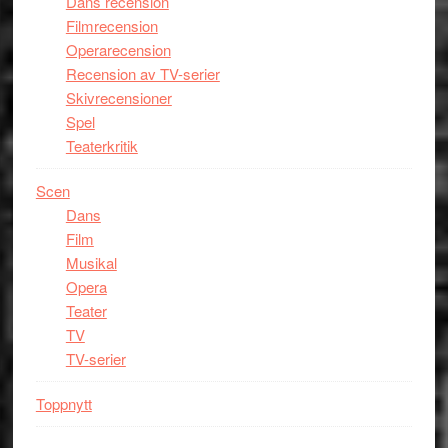
Dans recension
Filmrecension
Operarecension
Recension av TV-serier
Skivrecensioner
Spel
Teaterkritik
Scen
Dans
Film
Musikal
Opera
Teater
TV
TV-serier
Toppnytt