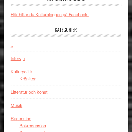
synas
spännande
i
med
Här hittar du Kulturbloggen på Facebook.
tv4
en
med
Jackie
KATEGORIER
Vem
Chan
kan
i
styra
..
storform
Mauri?
Intervju
Kulturpolitik
Krönikor
Litteratur och konst
Musik
Recension
Bokrecension