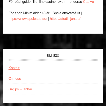
För bäst guide till online casino rekommenderas
Casivo
För spel: Minimiålder 18 år - Spela ansvarsfullt |
https://www.spelpaus.se/
|
https://stodlinjen.se/
Footer
OM OSS
Kontakt
Om oss
Sajtips – länkar