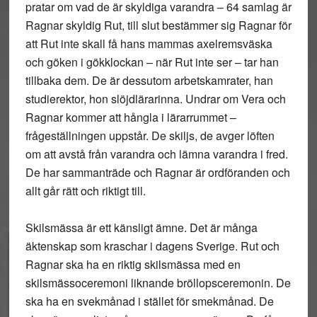
pratar om vad de är skyldiga varandra – 64 samlag är
Ragnar skyldig Rut, till slut bestämmer sig Ragnar för
att Rut inte skall få hans mammas axelremsväska
och göken i gökklockan – när Rut inte ser – tar han
tillbaka dem. De är dessutom arbetskamrater, han
studierektor, hon slöjdlärarinna. Undrar om Vera och
Ragnar kommer att hångla i lärarrummet –
frågeställningen uppstår. De skiljs, de avger löften
om att avstå från varandra och lämna varandra i fred.
De har sammanträde och Ragnar är ordföranden och
allt går rätt och riktigt till.
Skilsmässa är ett känsligt ämne. Det är många
äktenskap som kraschar i dagens Sverige. Rut och
Ragnar ska ha en riktig skilsmässa med en
skilsmässoceremoni liknande bröllopsceremonin. De
ska ha en svekmånad i stället för smekmånad. De