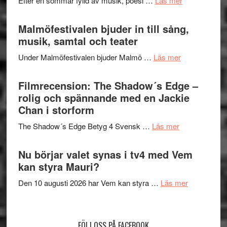
Efter en sommar fylld av musik, poesi …
Läs mer
och
terräng
Lena
ger
Endre,
Malmöfestivalen bjuder in till sång,
mycket
Hannes
musik, samtal och teater
att
Meidal
tänka
om
Under Malmöfestivalen bjuder Malmö …
Läs mer
och
på
Malmöfestiva
Roland
bjuder
Filmrecension: The Shadow´s Edge –
Pöntinen
in
rolig och spännande med en Jackie
avslutar
till
Chan i storform
Scensommar
sång,
på
om
The Shadow´s Edge Betyg 4 Svensk …
Läs mer
musik,
Artipelag
Filmrecension
samtal
The
Nu börjar valet synas i tv4 med Vem
och
Shadow
kan styra Mauri?
teater
´s
om
Den 10 augusti 2026 har Vem kan styra …
Läs mer
Edge
Nu
–
börjar
rolig
valet
och
FÖLJ OSS PÅ FACEBOOK