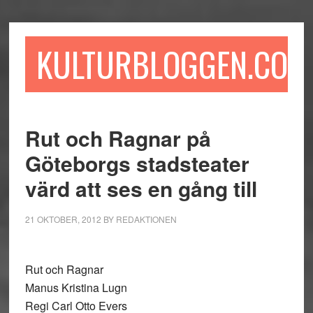
Hoppa
Hoppa
Hoppa
till
till
till
huvudinnehåll
det
sidfot
KULTURBLOGGEN.COM
primära
sidofältet
Rut och Ragnar på
Göteborgs stadsteater
värd att ses en gång till
21 OKTOBER, 2012
BY
REDAKTIONEN
Rut och Ragnar
Manus Kristina Lugn
Regi Carl Otto Evers