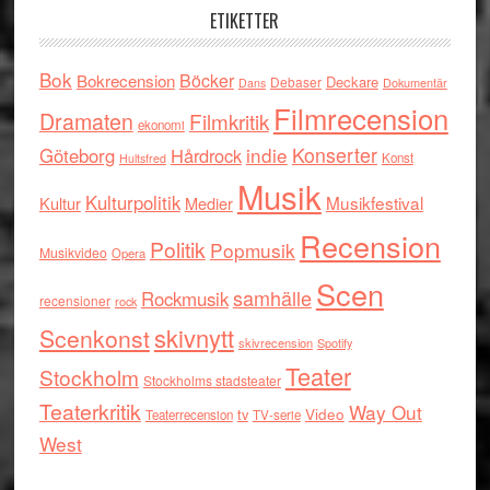
ETIKETTER
Bok
Böcker
Bokrecension
Deckare
Debaser
Dokumentär
Dans
Filmrecension
Dramaten
Filmkritik
ekonomi
indie
Konserter
Göteborg
Hårdrock
Konst
Hultsfred
Musik
Kulturpolitik
Musikfestival
Kultur
Medier
Recension
Politik
Popmusik
Musikvideo
Opera
Scen
samhälle
Rockmusik
recensioner
rock
skivnytt
Scenkonst
skivrecension
Spotify
Teater
Stockholm
Stockholms stadsteater
Teaterkritik
Way Out
tv
Video
Teaterrecension
TV-serie
West