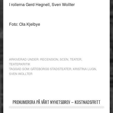
I rollerna Gerd Hegnell, Sven Wollter
Foto: Ola Kjelbye
ARKIVERAD UNDER:
RECENSION
,
SCEN
,
TEATER
,
TEATERKRITIK
TAGGAD SOM:
GÄTEBORGS STADSTEATER
,
KRISTINA LUGN
,
SVEN WOLLTER
Primärt
sidofält
PRENUMERERA PÅ VÅRT NYHETSBREV – KOSTNADSFRITT