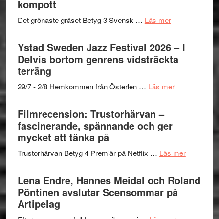
kompott
årets
–
Filmstadens
filmprogram
med
om
Det grönaste gräset Betyg 3 Svensk …
Läs mer
Kulturs
Fox
Filmrecension:
stipendium
Mulder
Det
Ystad Sweden Jazz Festival 2026 – I
och
grönaste
Delvis bortom genrens vidsträckta
Dana
gräset
terräng
Scully
–
om
29/7 - 2/8 Hemkommen från Österlen …
Läs mer
en
Ystad
humoristisk
Sweden
Filmrecension: Trustorhärvan –
och
Jazz
fascinerande, spännande och ger
hjärtevarm
Festival
mycket att tänka på
lättsam
2026
kompott
om
Trustorhärvan Betyg 4 Premiär på Netflix …
Läs mer
–
Filmrecens
I
Trustorhä
Lena Endre, Hannes Meidal och Roland
Delvis
–
Pöntinen avslutar Scensommar på
bortom
fascineran
Artipelag
genrens
spännand
vidsträckta
om