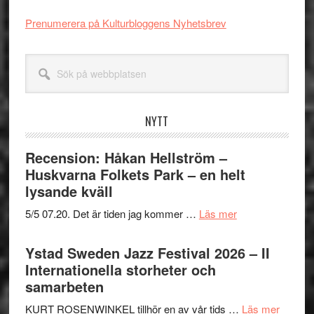
Prenumerera på Kulturbloggens Nyhetsbrev
Sök
på
webbplatsen
NYTT
Recension: Håkan Hellström –
Huskvarna Folkets Park – en helt
lysande kväll
om
5/5 07.20. Det är tiden jag kommer …
Läs mer
Recension:
Håkan
Ystad Sweden Jazz Festival 2026 – II
Hellström
Internationella storheter och
–
samarbeten
Huskvarna
om
KURT ROSENWINKEL tillhör en av vår tids …
Läs mer
Folkets