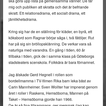
ska göra upp lista på gemensamma vänner. De får
mig och publiken att skratta och det är befriande
skratt. Ett relationsdrama, ett socialt drama, ett
jämlikhetsdrama.
Kring sig har de en ställning för kläder, en byrå, ett
köksbord som Ragnar börjar såga i, två fåtöljer. Rut
har på sig sin bröllopsklänning. De verkar vara så
naturliga med varandra. En gång i tiden, 60 år
tillbaka i tiden, gick de i samma klass på Göteborgs
stadsteaters scenskola. Folkkära är bara förnamnet.
Jag älskade Gerd Hegnell i rollen som
bordellmamma i TV-filmen Rika barn leka bäst av
Carin Mannheimer. Sven Wollter har impnerat genom
året i roller i Raskens, Hemsöborna, Mannen på
Taket – Hemsöborna gjorde han 1966.
De är så fina tillsammans, ger mersmak (jag kan