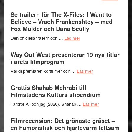
Ystad
Park
Swede
Se trailern för The X-Files: I Want to
–
Jazz
Believe – Vrach Frankenshtey – med
en
Festiva
Fox Mulder och Dana Scully
helt
2026
lysande
om
Den officiella trailern och …
Läs mer
–
kväll
Se
II
trailern
Way Out West presenterar 19 nya titlar
Internat
för
i årets filmprogram
storhet
The
och
om
Världspremiärer, kortfilmer och …
Läs mer
X-
samarb
Way
Files:
Out
Grattis Shahab Mehrabi till
I
West
Filmstadens Kulturs stipendium
Want
presenterar
to
om
Farbror Ali och jag (2026). Shahab …
Läs mer
19
Believe
Grattis
nya
–
Shahab
Filmrecension: Det grönaste gräset –
titlar
Vrach
Mehrabi
en humoristisk och hjärtevarm lättsam
i
Frankenshtey
till