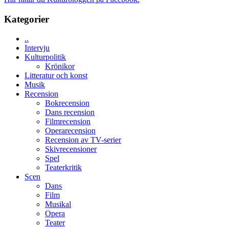
spännande
i
med
tv4
Kategorier
en
med
Jackie
Vem
Chan
..
kan
i
Intervju
styra
storform
Kulturpolitik
Mauri?
Krönikor
Litteratur och konst
Musik
Recension
Bokrecension
Dans recension
Filmrecension
Operarecension
Recension av TV-serier
Skivrecensioner
Spel
Teaterkritik
Scen
Dans
Film
Musikal
Opera
Teater