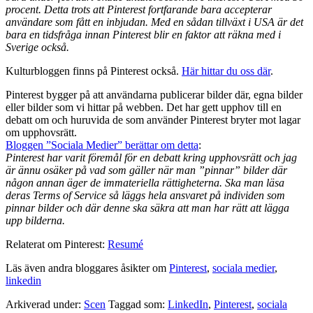
procent. Detta trots att Pinterest fortfarande bara accepterar
användare som fått en inbjudan. Med en sådan tillväxt i USA är det
bara en tidsfråga innan Pinterest blir en faktor att räkna med i
Sverige också.
Kulturbloggen finns på Pinterest också.
Här hittar du oss där
.
Pinterest bygger på att användarna publicerar bilder där, egna bilder
eller bilder som vi hittar på webben. Det har gett upphov till en
debatt om och huruvida de som använder Pinterest bryter mot lagar
om upphovsrätt.
Bloggen ”Sociala Medier” berättar om detta
:
Pinterest har varit föremål för en debatt kring upphovsrätt och jag
är ännu osäker på vad som gäller när man ”pinnar” bilder där
någon annan äger de immateriella rättigheterna. Ska man läsa
deras Terms of Service så läggs hela ansvaret på individen som
pinnar bilder och där denne ska säkra att man har rätt att lägga
upp bilderna.
Relaterat om Pinterest:
Resumé
Läs även andra bloggares åsikter om
Pinterest
,
sociala medier
,
linkedin
Arkiverad under:
Scen
Taggad som:
LinkedIn
,
Pinterest
,
sociala