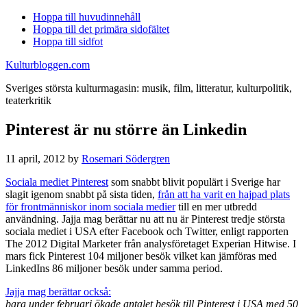
Hoppa till huvudinnehåll
Hoppa till det primära sidofältet
Hoppa till sidfot
Kulturbloggen.com
Sveriges största kulturmagasin: musik, film, litteratur, kulturpolitik,
teaterkritik
Pinterest är nu större än Linkedin
11 april, 2012
by
Rosemari Södergren
Sociala mediet Pinterest
som snabbt blivit populärt i Sverige har
slagit igenom snabbt på sista tiden,
från att ha varit en hajpad plats
för frontmänniskor inom sociala medier
till en mer utbredd
användning. Jajja mag berättar nu att nu är Pinterest tredje största
sociala mediet i USA efter Facebook och Twitter, enligt rapporten
The 2012 Digital Marketer från analysföretaget Experian Hitwise. I
mars fick Pinterest 104 miljoner besök vilket kan jämföras med
LinkedIns 86 miljoner besök under samma period.
Jajja mag berättar också:
bara under februari ökade antalet besök till Pinterest i USA med 50