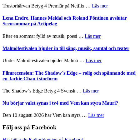
lättsam
2026
om
Trustorhärvan Betyg 4 Premiär på Netflix …
Läs mer
kompott
–
Filmrecension:
I
Trustorhärvan
Lena Endre, Hannes Meidal och Roland Pöntinen avslutar
Delvis
–
Scensommar på Artipelag
bortom
fascinerande,
genrens
spännande
om
Efter en sommar fylld av musik, poesi …
Läs mer
vidsträckta
och
Lena
terräng
ger
Endre,
Malmöfestivalen bjuder in till sång, musik, samtal och teater
mycket
Hannes
att
Meidal
om
Under Malmöfestivalen bjuder Malmö …
Läs mer
tänka
och
Malmöfestivalen
på
Roland
bjuder
Filmrecension: The Shadow´s Edge – rolig och spännande med
Pöntinen
in
en Jackie Chan i storform
avslutar
till
Scensommar
sång,
om
The Shadow´s Edge Betyg 4 Svensk …
Läs mer
på
musik,
Filmrecension:
Artipelag
samtal
The
Nu börjar valet synas i tv4 med Vem kan styra Mauri?
och
Shadow
teater
´s
om
Den 10 augusti 2026 har Vem kan styra …
Läs mer
Edge
Nu
–
börjar
Följ oss på Facebook
rolig
valet
och
synas
Här hittar du Kulturbloggen på Facebook.