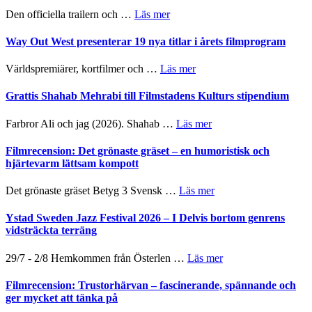
helt
2026
om
Den officiella trailern och …
Läs mer
lysande
–
Se
kväll
II
trailern
Way Out West presenterar 19 nya titlar i årets filmprogram
Internatione
för
storheter
The
om
Världspremiärer, kortfilmer och …
Läs mer
och
X-
Way
samarbeten
Files:
Out
Grattis Shahab Mehrabi till Filmstadens Kulturs stipendium
I
West
Want
presenterar
om
Farbror Ali och jag (2026). Shahab …
Läs mer
to
19
Grattis
Believe
nya
Shahab
Filmrecension: Det grönaste gräset – en humoristisk och
–
titlar
Mehrabi
hjärtevarm lättsam kompott
Vrach
i
till
Frankenshtey
årets
Filmstadens
–
om
Det grönaste gräset Betyg 3 Svensk …
Läs mer
filmprogram
Kulturs
med
Filmrecension:
stipendium
Fox
Det
Ystad Sweden Jazz Festival 2026 – I Delvis bortom genrens
Mulder
grönaste
vidsträckta terräng
och
gräset
Dana
–
om
29/7 - 2/8 Hemkommen från Österlen …
Läs mer
Scully
en
Ystad
humoristisk
Sweden
Filmrecension: Trustorhärvan – fascinerande, spännande och
och
Jazz
ger mycket att tänka på
hjärtevarm
Festival