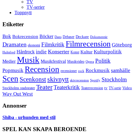
TV
TV-serier
Toppnytt
Etiketter
Bok
Bokrecension
Böcker
Deckare
Debaser
Dokumentär
Dans
Filmrecension
Dramaten
Filmkritik
Göteborg
ekonomi
Konserter
Hårdrock
indie
Kulturpolitik
Kultur
Konst
Hultsfred
Musik
Politik
Musikfestival
Medier
Musikvideo
Opera
Recension
samhälle
Popmusik
Rockmusik
recensioner
rock
Scen
skivnytt
Scenkonst
Stockholm
skivrecension
Spotify
Teater
Teaterkritik
Video
Stockholms stadsteater
tv
Teaterrecension
TV-serie
Way Out West
Annonser
Shiba - urhunden med stil
SPEL KAN SKAPA BEROENDE