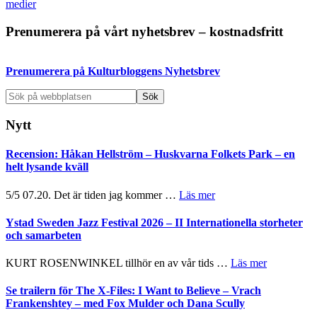
medier
Primärt
Prenumerera på vårt nyhetsbrev – kostnadsfritt
sidofält
Prenumerera på Kulturbloggens Nyhetsbrev
Sök
på
webbplatsen
Nytt
Recension: Håkan Hellström – Huskvarna Folkets Park – en
helt lysande kväll
om
5/5 07.20. Det är tiden jag kommer …
Läs mer
Recension:
Håkan
Ystad Sweden Jazz Festival 2026 – II Internationella storheter
Hellström
och samarbeten
–
Huskvarna
om
KURT ROSENWINKEL tillhör en av vår tids …
Läs mer
Folkets
Ystad
Park
Sweden
Se trailern för The X-Files: I Want to Believe – Vrach
–
Jazz
Frankenshtey – med Fox Mulder och Dana Scully
en
Festival