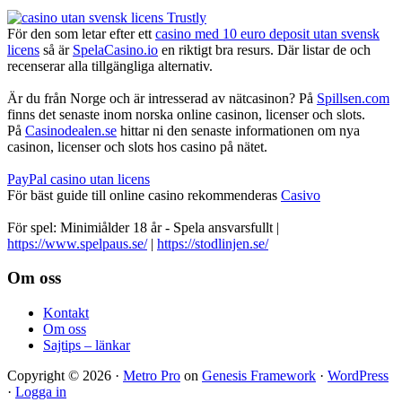
För den som letar efter ett
casino med 10 euro deposit utan svensk
licens
så är
SpelaCasino.io
en riktigt bra resurs. Där listar de och
recenserar alla tillgängliga alternativ.
Är du från Norge och är intresserad av nätcasinon? På
Spillsen.com
finns det senaste inom norska online casinon, licenser och slots.
På
Casinodealen.se
hittar ni den senaste informationen om nya
casinon, licenser och slots hos casino på nätet.
PayPal casino utan licens
För bäst guide till online casino rekommenderas
Casivo
För spel: Minimiålder 18 år - Spela ansvarsfullt |
https://www.spelpaus.se/
|
https://stodlinjen.se/
Footer
Om oss
Kontakt
Om oss
Sajtips – länkar
Copyright © 2026 ·
Metro Pro
on
Genesis Framework
·
WordPress
·
Logga in