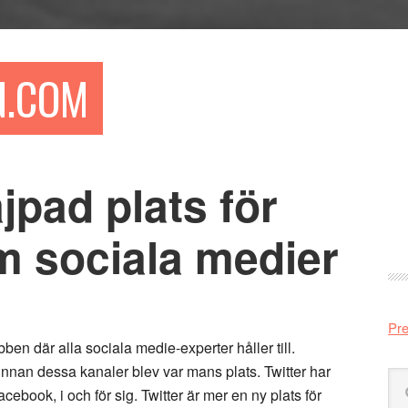
N.COM
jpad plats för
Pr
si
m sociala medier
Pre
ben där alla sociala medie-experter håller till.
nnan dessa kanaler blev var mans plats. Twitter har
Sö
cebook, i och för sig. Twitter är mer en ny plats för
på