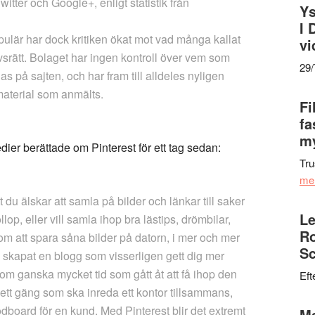
tter och Google+, enligt statistik från
Ys
I 
populär har dock kritiken ökat mot vad många kallat
vi
ovsrätt. Bolaget har ingen kontroll över vem som
29
las på sajten, och har fram till alldeles nyligen
 material som anmälts.
Fi
fa
my
dier berättade om Pinterest för ett tag sedan:
Tru
me
du älskar att samla på bilder och länkar till saker
Le
llop, eller vill samla ihop bra lästips, drömbilar,
Ro
om att spara såna bilder på datorn, i mer och mer
Sc
 skapat en blogg som visserligen gett dig mer
 om ganska mycket tid som gått åt att få ihop den
Eft
r ett gäng som ska inreda ett kontor tillsammans,
dboard för en kund. Med Pinterest blir det extremt
Ma