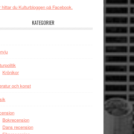
New
Toronto
 hittar du Kulturbloggen på Facebook.
Day
–
KATEGORIER
kan
vara
den
bästa
ervju
Spider-
Man
turpolitik
filmen
Krönikor
någonsin
teratur och konst
sik
cension
Bokrecension
Dans recension