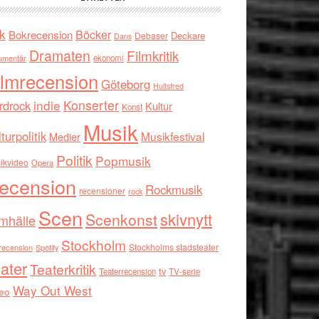
k
Böcker
Bokrecension
Deckare
Debaser
Dans
Dramaten
Filmkritik
umentär
ekonomi
ilmrecension
Göteborg
Hultsfred
indie
Konserter
rdrock
Kultur
Konst
Musik
turpolitik
Musikfestival
Medier
Politik
Popmusik
ikvideo
Opera
ecension
Rockmusik
recensioner
rock
Scen
skivnytt
Scenkonst
mhälle
Stockholm
Stockholms stadsteater
recension
Spotify
ater
Teaterkritik
tv
Teaterrecension
TV-serie
Way Out West
eo