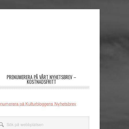
imärt
dofält
PRENUMERERA PÅ VÅRT NYHETSBREV –
KOSTNADSFRITT
numerera på Kulturbloggens Nyhetsbrev
k