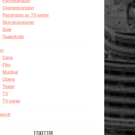
Filmrecension
Operarecension
Recension av TV-serier
Skivrecensioner
Spel
Teaterkritik
en
Dans
Film
Musikal
Opera
Teater
TV
TV-serier
pnytt
ETIKETTER