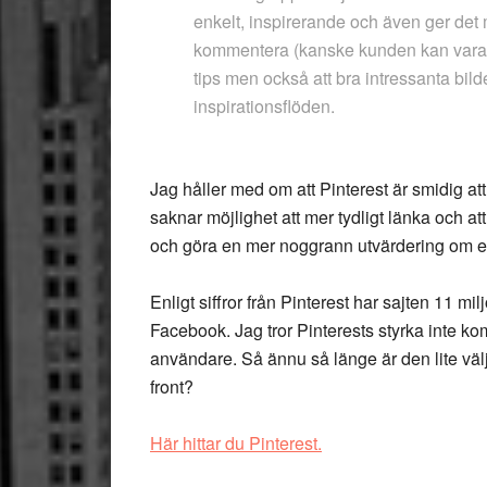
enkelt, inspirerande och även ger det 
kommentera (kanske kunden kan vara en
tips men också att bra intressanta bild
inspirationsflöden.
Jag håller med om att Pinterest är smidig a
saknar möjlighet att mer tydligt länka och 
och göra en mer noggrann utvärdering om et
Enligt siffror från Pinterest har sajten 11 m
Facebook. Jag tror Pinterests styrka inte kom
användare. Så ännu så länge är den lite väl
front?
Här hittar du Pinterest.