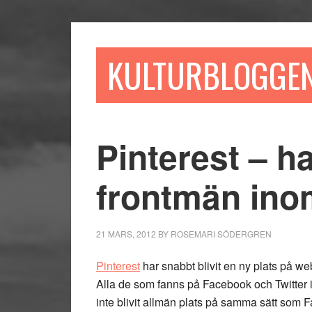
Hoppa
Hoppa
Hoppa
till
till
till
huvudinnehåll
det
sidfot
KULTURBLOGGE
primära
sidofältet
Pinterest – ha
frontmän ino
21 MARS, 2012
BY
ROSEMARI SÖDERGREN
Pinterest
har snabbt blivit en ny plats på web
Alla de som fanns på Facebook och Twitter i
inte blivit allmän plats på samma sätt som Fa