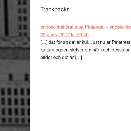
Trackbacks
enbokcirkelföralla på Pinterest. « enbokcirke
22 mars, 2012 kl. 20:40
[…] där för att det är kul. Just nu är Pinteres
kulturbloggen skriver om här ) och dessutom g
bilder och det är […]