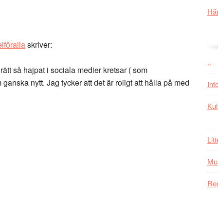
Här
lföralla
skriver:
..
t rätt så hajpat i sociala medier kretsar ( som
anska nytt. Jag tycker att det är roligt att hålla på med
Int
Kul
Lit
Mu
Re