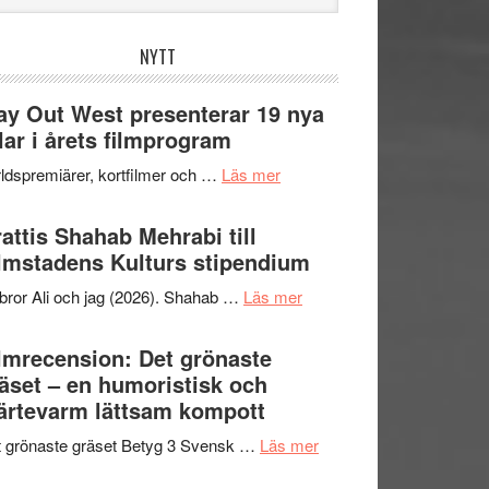
bplatsen
NYTT
y Out West presenterar 19 nya
tlar i årets filmprogram
om
ldspremiärer, kortfilmer och …
Läs mer
Way
Out
attis Shahab Mehrabi till
West
lmstadens Kulturs stipendium
presenterar
om
bror Ali och jag (2026). Shahab …
Läs mer
19
Grattis
nya
Shahab
lmrecension: Det grönaste
titlar
Mehrabi
äset – en humoristisk och
i
till
ärtevarm lättsam kompott
årets
Filmstadens
filmprogram
om
 grönaste gräset Betyg 3 Svensk …
Läs mer
Kulturs
Filmrecension:
stipendium