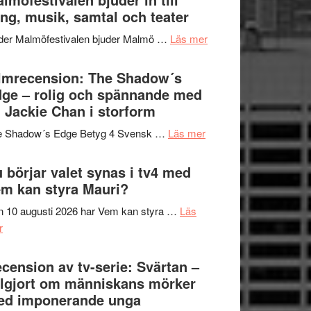
Hannes
ng, musik, samtal och teater
att
Meidal
tänka
om
der Malmöfestivalen bjuder Malmö …
Läs mer
och
på
Malmöfestivalen
Roland
bjuder
lmrecension: The Shadow´s
Pöntinen
in
ge – rolig och spännande med
avslutar
till
 Jackie Chan i storform
Scensommar
sång,
på
om
e Shadow´s Edge Betyg 4 Svensk …
Läs mer
musik,
Artipelag
Filmrecension:
samtal
The
 börjar valet synas i tv4 med
och
Shadow
m kan styra Mauri?
teater
´s
 10 augusti 2026 har Vem kan styra …
Läs
Edge
om
r
–
Nu
rolig
börjar
cension av tv-serie: Svärtan –
och
valet
lgjort om människans mörker
spännande
synas
ed imponerande unga
med
i