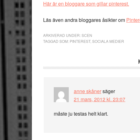
Här är en bloggare som gillar pinterest.
Läs även andra bloggares åsikter om
Pinter
ARKIVERAD UNDER:
SCEN
TAGGAD SOM:
PINTEREST
,
SOCIALA MEDIER
Läsarkommentarer
anne skåner
säger
21 mars, 2012 kl. 23:07
måste ju testas helt klart.