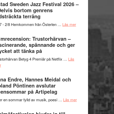
Det
tad Sweden Jazz Festival 2026 –
grönaste
Delvis bortom genrens
gräset
dsträckta terräng
–
om
/7 - 2/8 Hemkommen från Österlen …
Läs mer
en
Ystad
humoristisk
Sweden
lmrecension: Trustorhärvan –
och
Jazz
scinerande, spännande och ger
hjärtevarm
Festival
cket att tänka på
lättsam
2026
kompott
storhärvan Betyg 4 Premiär på Netflix …
Läs
–
om
r
I
Filmrecension:
Delvis
Trustorhärvan
na Endre, Hannes Meidal och
bortom
–
land Pöntinen avslutar
genrens
fascinerande,
ensommar på Artipelag
vidsträckta
spännande
terräng
om
er en sommar fylld av musik, poesi …
Läs mer
och
Lena
ger
Endre,
lmöfestivalen bjuder in till
mycket