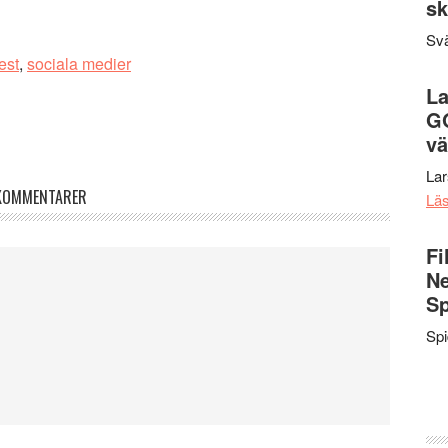
sk
Svä
est
,
sociala medier
La
G
vä
La
KOMMENTARER
Lä
Fi
Ne
Sp
Sp