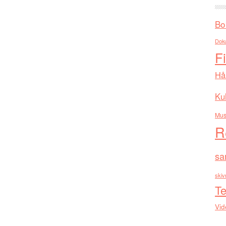
Bo
Dok
F
Hå
Kul
Mus
R
sa
skiv
Te
Vid