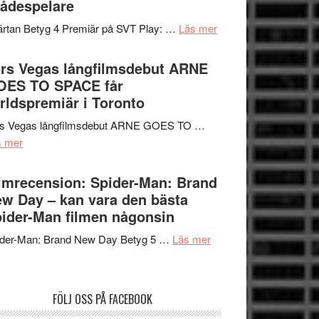
ådespelare
en
tv4
Jackie
om
rtan Betyg 4 Premiär på SVT Play: …
Läs mer
med
Chan
Recension
Vem
i
av
rs Vegas långfilmsdebut ARNE
kan
storform
tv-
OES TO SPACE får
styra
serie:
rldspremiär i Toronto
Mauri?
Svärtan
rs Vegas långfilmsdebut ARNE GOES TO …
–
om
s mer
välgjort
Lars
om
Vegas
lmrecension: Spider-Man: Brand
människans
långfilmsdebut
w Day – kan vara den bästa
mörker
ARNE
ider-Man filmen någonsin
med
GOES
imponerande
om
ider-Man: Brand New Day Betyg 5 …
Läs mer
TO
unga
Filmrecension:
SPACE
skådespelare
Spider-
får
Man:
världspremiär
FÖLJ OSS PÅ FACEBOOK
Brand
i