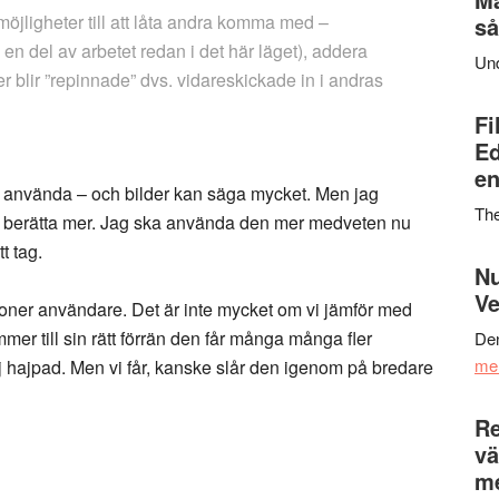
möjligheter till att låta andra komma med –
så
 del av arbetet redan i det här läget), addera
Un
er blir ”repinnade” dvs. vidareskickade in i andras
Fi
Ed
en
tt använda – och bilder kan säga mycket. Men jag
Th
att berätta mer. Jag ska använda den mer medveten nu
t tag.
Nu
Ve
iljoner användare. Det är inte mycket om vi jämför med
mer till sin rätt förrän den får många många fler
Den
me
j hajpad. Men vi får, kanske slår den igenom på bredare
Re
vä
m