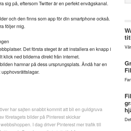
ra sig på, eftersom Twitter är en perfekt envägskanal.
web
ilder och den finns som app för din smartphone också.
a följer mig.
Wa
ti
ingen
Vär
bbplatser. Det första steget är att installera en knapp i
klick ned bilderna direkt från internet.
Gr
å bilden hamnar på dess ursprungsplats. Ändå har en
Fi
t upphovsrättslagar.
Far
Fi
gr
hj
er har sajten snabbt kommit att bli en guldgruva
 av företagets bilder på Pinterest skickar
Det
 webbshoppen. I dag driver Pinterest mer trafik till