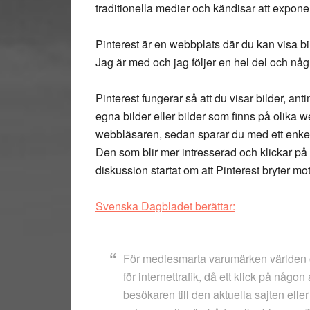
traditionella medier och kändisar att expone
Pinterest är en webbplats där du kan visa b
Jag är med och jag följer en hel del och någr
Pinterest fungerar så att du visar bilder, ant
egna bilder eller bilder som finns på olika we
webbläsaren, sedan sparar du med ett enkelt 
Den som blir mer intresserad och klickar p
diskussion startat om att Pinterest bryter mo
Svenska Dagbladet berättar:
För mediesmarta varumärken världen öv
för internettrafik, då ett klick på någon
besökaren till den aktuella sajten eller