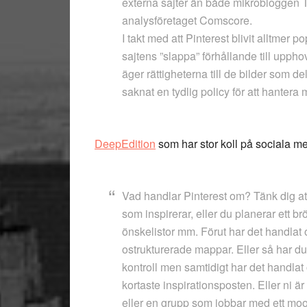
externa sajter än både mikrobloggen Twi
analysföretaget Comscore.
I takt med att Pinterest blivit alltmer 
sajtens ”slappa” förhållande till upph
äger rättigheterna till de bilder som de
saknat en tydlig policy för att hantera
DeepEdition
som har stor koll på sociala me
Vad handlar Pinterest om? Tänk dig att 
som inspirerar, eller du planerar ett brö
önskelistor mm. Förut har det handlat 
ostrukturerade mappar. Eller så har du
kontroll men samtidigt har det handlat
kortaste inspirationsposten. Eller ni ä
eller en grupp som jobbar med ett moo