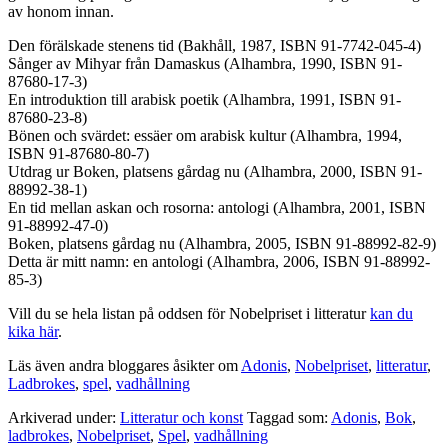
av honom innan.
Den förälskade stenens tid (Bakhåll, 1987, ISBN 91-7742-045-4)
Sånger av Mihyar från Damaskus (Alhambra, 1990, ISBN 91-
87680-17-3)
En introduktion till arabisk poetik (Alhambra, 1991, ISBN 91-
87680-23-8)
Bönen och svärdet: essäer om arabisk kultur (Alhambra, 1994,
ISBN 91-87680-80-7)
Utdrag ur Boken, platsens gårdag nu (Alhambra, 2000, ISBN 91-
88992-38-1)
En tid mellan askan och rosorna: antologi (Alhambra, 2001, ISBN
91-88992-47-0)
Boken, platsens gårdag nu (Alhambra, 2005, ISBN 91-88992-82-9)
Detta är mitt namn: en antologi (Alhambra, 2006, ISBN 91-88992-
85-3)
Vill du se hela listan på oddsen för Nobelpriset i litteratur
kan du
kika här
.
Läs även andra bloggares åsikter om
Adonis
,
Nobelpriset
,
litteratur
,
Ladbrokes
,
spel
,
vadhållning
Arkiverad under:
Litteratur och konst
Taggad som:
Adonis
,
Bok
,
ladbrokes
,
Nobelpriset
,
Spel
,
vadhållning