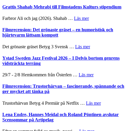
Way
samarbeten
Files:
Out
Grattis Shahab Mehrabi till Filmstadens Kulturs stipendium
I
West
Want
presenterar
om
Farbror Ali och jag (2026). Shahab …
Läs mer
to
19
Grattis
Believe
nya
Shahab
Filmrecension: Det grönaste gräset – en humoristisk och
–
titlar
Mehrabi
hjärtevarm lättsam kompott
Vrach
i
till
Frankenshtey
årets
Filmstadens
–
om
Det grönaste gräset Betyg 3 Svensk …
Läs mer
filmprogram
Kulturs
med
Filmrecension:
stipendium
Fox
Det
Ystad Sweden Jazz Festival 2026 – I Delvis bortom genrens
Mulder
grönaste
vidsträckta terräng
och
gräset
Dana
–
om
29/7 - 2/8 Hemkommen från Österlen …
Läs mer
Scully
en
Ystad
humoristisk
Sweden
Filmrecension: Trustorhärvan – fascinerande, spännande och
och
Jazz
ger mycket att tänka på
hjärtevarm
Festival
lättsam
2026
om
Trustorhärvan Betyg 4 Premiär på Netflix …
Läs mer
kompott
–
Filmrecension:
I
Trustorhärvan
Lena Endre, Hannes Meidal och Roland Pöntinen avslutar
Delvis
–
Scensommar på Artipelag
bortom
fascinerande,
genrens
spännande
om