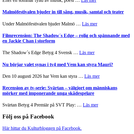
Efter en sommar fylld av musik, poesi …
Läs mer
vidsträckta
och
Lena
terräng
ger
Endre,
Malmöfestivalen bjuder in till sång, musik, samtal och teater
mycket
Hannes
att
Meidal
om
Under Malmöfestivalen bjuder Malmö …
Läs mer
tänka
och
Malmöfestivalen
på
Roland
bjuder
Filmrecension: The Shadow´s Edge – rolig och spännande med
Pöntinen
in
en Jackie Chan i storform
avslutar
till
Scensommar
sång,
om
The Shadow´s Edge Betyg 4 Svensk …
Läs mer
på
musik,
Filmrecension:
Artipelag
samtal
The
Nu börjar valet synas i tv4 med Vem kan styra Mauri?
och
Shadow
teater
´s
om
Den 10 augusti 2026 har Vem kan styra …
Läs mer
Edge
Nu
–
börjar
Recension av tv-serie: Svärtan – välgjort om människans
rolig
valet
mörker med imponerande unga skådespelare
och
synas
spännande
i
om
Svärtan Betyg 4 Premiär på SVT Play: …
Läs mer
med
tv4
Recension
en
med
av
Följ oss på Facebook
Jackie
Vem
tv-
Chan
kan
serie:
i
Här hittar du Kulturbloggen på Facebook.
styra
Svärtan
storform