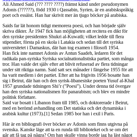
Ali Ahmed Said (??? ???? ????) främst känd under pseudonymen
Adonis (??????), född 1930 i Qassabin, Syrien, är en arabiskspråkig
poet och essäist. Han har skrivit mer än tjugo böcker på arabiska.
Saids far lät honom tidigt memorera poesi, och han började själv
skriva dikter. År 1947 fick han möjligheten att recitera en dikt för
den syriske presidenten Shukri al-Kuwatli; vilket ledde till flera
stipendier, första på en skola i Latakia och sedan till det syriska
universitetet i Damaskus, där han tog examen i filosofi 1954.
Han fick inte namnet Adonis av Antun Saadeh, ledaren för det
radikala pan-syriska Syriska socialnationalistiska partiet, som många
tror. Han valde det själv efter att blivit refuserad av flera tidningar
under sitt riktiga namn. Said satt sex månader i fängelse 1955 för att
ha varit medlem i det partiet. Efter att ha frigivits 1956 bosatte han
sig i Beirut, där han och den syrisk-libanesiske poeten Yusuf al-Khal
1957 grundade tidningen Shi’r (”Poesi”). Under denna tid övergav
han den syriska nationalismen för panarabism; och blev en mindre
politisk författare.
Said var bosatt i Libanon fram till 1985, och doktorerade i Beirut,
med en berömd avhandling om Det statiska och det dynamiska i
arabisk kultur (1973).[1] Sedan 1985 bor han i exil i Paris.
Här är en bibliografi över böcker av Adonis som finns utgivna på
svenska. Kanske läge att ta en runda till biblioteket och se om det
går att få tag på några? Om han skulle vinna borde jag ha läst något