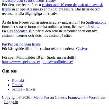
För den som letar efter ett
casino med 10 euro deposit utan svensk
licens
så är
SpelaCasino.io
en riktigt bra resurs. Där listar de och
recenserar alla tillgängliga alternativ.
Är du från Norge och är intresserad av nätcasinon? På
Spillsen.com
finns det senaste inom norska online casinon, licenser och slots.
På
Casinodealen.se
hittar ni den senaste informationen om nya
casinon, licenser och slots hos casino på nätet.
PayPal casino utan licens
För bäst guide till online casino rekommenderas
Casivo
För spel: Minimiålder 18 år - Spela ansvarsfullt |
https://www.spelpaus.se/
|
https://stodlinjen.se/
Footer
Om oss
Kontakt
Om oss
Sajtips – länkar
Copyright © 2026 ·
Metro Pro
on
Genesis Framework
·
WordPress
·
Logga in