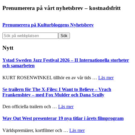
Primärt
Prenumerera på vårt nyhetsbrev – kostnadsfritt
sidofält
Prenumerera på Kulturbloggens Nyhetsbrev
Sök
på
webbplatsen
Nytt
Ystad Sweden Jazz Festival 2026 – II Internationella storheter
och samarbeten
om
KURT ROSENWINKEL tillhör en av vår tids …
Läs mer
Ystad
Sweden
Se trailern för The X-Files: I Want to Believe – Vrach
Jazz
Frankenshtey – med Fox Mulder och Dana Scully
Festival
2026
om
Den officiella trailern och …
Läs mer
–
Se
II
trailern
Way Out West presenterar 19 nya titlar i årets filmprogram
Internatione
för
storheter
The
om
Världspremiärer, kortfilmer och …
Läs mer
och
X-