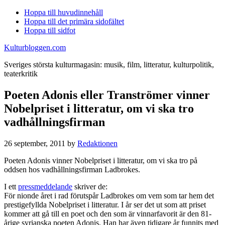
Hoppa till huvudinnehåll
Hoppa till det primära sidofältet
Hoppa till sidfot
Kulturbloggen.com
Sveriges största kulturmagasin: musik, film, litteratur, kulturpolitik,
teaterkritik
Poeten Adonis eller Tranströmer vinner
Nobelpriset i litteratur, om vi ska tro
vadhållningsfirman
26 september, 2011
by
Redaktionen
Poeten Adonis vinner Nobelpriset i litteratur, om vi ska tro på
oddsen hos vadhållningsfirman Ladbrokes.
I ett
pressmeddelande
skriver de:
För nionde året i rad förutspår Ladbrokes om vem som tar hem det
prestigefyllda Nobelpriset i litteratur. I år ser det ut som att priset
kommer att gå till en poet och den som är vinnarfavorit är den 81-
årige syrianska poeten Adonis. Han har även tidigare år funnits med