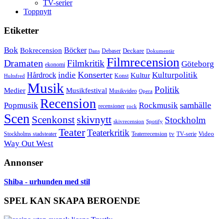
TV-serier
Toppnytt
Etiketter
Bok
Bokrecension
Böcker
Deckare
Debaser
Dokumentär
Dans
Filmrecension
Dramaten
Filmkritik
Göteborg
ekonomi
Konserter
Hårdrock
indie
Kulturpolitik
Kultur
Konst
Hultsfred
Musik
Politik
Musikfestival
Medier
Musikvideo
Opera
Recension
samhälle
Popmusik
Rockmusik
recensioner
rock
Scen
skivnytt
Scenkonst
Stockholm
skivrecension
Spotify
Teater
Teaterkritik
Video
Stockholms stadsteater
tv
Teaterrecension
TV-serie
Way Out West
Annonser
Shiba - urhunden med stil
SPEL KAN SKAPA BEROENDE