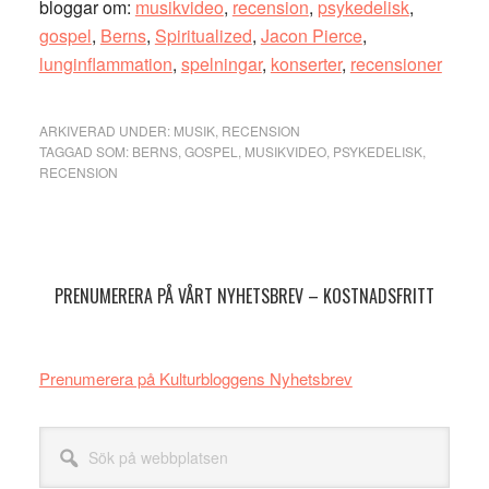
bloggar om:
musikvideo
,
recension
,
psykedelisk
,
gospel
,
Berns
,
Spiritualized
,
Jacon Pierce
,
lunginflammation
,
spelningar
,
konserter
,
recensioner
ARKIVERAD UNDER:
MUSIK
,
RECENSION
TAGGAD SOM:
BERNS
,
GOSPEL
,
MUSIKVIDEO
,
PSYKEDELISK
,
RECENSION
Primärt
sidofält
PRENUMERERA PÅ VÅRT NYHETSBREV – KOSTNADSFRITT
Prenumerera på Kulturbloggens Nyhetsbrev
Sök
på