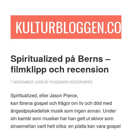
Hoppa
Hoppa
Hoppa
till
till
till
huvudinnehåll
det
sidfot
KULTURBLOGGEN.COM
primära
sidofältet
Spiritualized på Berns –
filmklipp och recension
7 NOVEMBER, 2008
BY
ROSEMARI SÖDERGREN
Spiritualized, eller Jason Pierce,
kan förena gospel och frågor om liv och död med
ångestpsykedelisk musik som ingen annan. Under
sin karriär som musiker har han gett ut skivor som
sinsemellan varit helt olika: en platta kan vara gospel