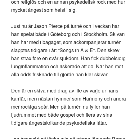
och religiös och en annan psykedelisk rock med hur
mycket ångest som helst i sig.
Just nu är Jason Pierce på turné och i veckan har
han spelat både i Göteborg och i Stockholm. Skivan
han har med i bagaget, som ackompanjerar turnén
släpptes tidigare i år: ”Songs in A & E”. Den skrev
han strax före en svår sjukdom. Han fick dubbelsidig
lunginflammation och riskerade att dö. När han mot
alla odds frisknade till gjorde han klar skivan.
Den är en skiva med drag av lite av varje ur hans
karriär, men nästan hymner som Harmony och andra
mer rockiga spår. Men på turnén nu fyller han
ljudrummet med både gospel och flera av sina
tidigare ångestskrikande psykedeliska låtar.
Jag har svårt att tänka mig att någon lämnade Berns