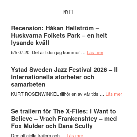
webbplatsen
NYTT
Recension: Håkan Hellström –
Huskvarna Folkets Park – en helt
lysande kväll
om
5/5 07.20. Det är tiden jag kommer …
Läs mer
Recension:
Håkan
Ystad Sweden Jazz Festival 2026 – II
Hellström
Internationella storheter och
–
samarbeten
Huskvarna
om
KURT ROSENWINKEL tillhör en av vår tids …
Läs mer
Folkets
Ystad
Park
Swede
Se trailern för The X-Files: I Want to
–
Jazz
Believe – Vrach Frankenshtey – med
en
Festiva
Fox Mulder och Dana Scully
helt
2026
lysande
om
Den officiella trailern och …
Läs mer