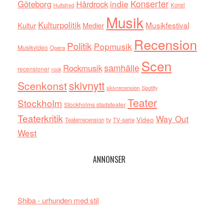
indie
Konserter
Göteborg
Hårdrock
Konst
Hultsfred
Musik
Kulturpolitik
Musikfestival
Kultur
Medier
Recension
Politik
Popmusik
Musikvideo
Opera
Scen
samhälle
Rockmusik
recensioner
rock
skivnytt
Scenkonst
skivrecension
Spotify
Teater
Stockholm
Stockholms stadsteater
Teaterkritik
Way Out
tv
Video
Teaterrecension
TV-serie
West
ANNONSER
Shiba - urhunden med stil