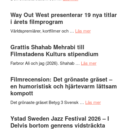
–
kväll
Se
II
trailern
Way Out West presenterar 19 nya titlar
Internat
för
i årets filmprogram
storhet
The
och
om
Världspremiärer, kortfilmer och …
Läs mer
X-
samarb
Way
Files:
Out
Grattis Shahab Mehrabi till
I
West
Filmstadens Kulturs stipendium
Want
presenterar
to
om
Farbror Ali och jag (2026). Shahab …
Läs mer
19
Believe
Grattis
nya
–
Shahab
Filmrecension: Det grönaste gräset –
titlar
Vrach
Mehrabi
en humoristisk och hjärtevarm lättsam
i
Frankenshtey
till
kompott
årets
–
Filmstadens
filmprogram
med
om
Det grönaste gräset Betyg 3 Svensk …
Läs mer
Kulturs
Fox
Filmrecension:
stipendium
Mulder
Det
Ystad Sweden Jazz Festival 2026 – I
och
grönaste
Delvis bortom genrens vidsträckta