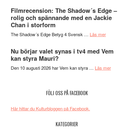
Malmöfestiva
Roland
bjuder
Filmrecension: The Shadow´s Edge –
Pöntinen
in
rolig och spännande med en Jackie
avslutar
till
Chan i storform
Scensommar
sång,
på
om
The Shadow´s Edge Betyg 4 Svensk …
Läs mer
musik,
Artipelag
Filmrecension
samtal
The
Nu börjar valet synas i tv4 med Vem
och
Shadow
kan styra Mauri?
teater
´s
om
Den 10 augusti 2026 har Vem kan styra …
Läs mer
Edge
Nu
–
börjar
rolig
valet
och
FÖLJ OSS PÅ FACEBOOK
synas
spännande
i
med
Här hittar du Kulturbloggen på Facebook.
tv4
en
med
Jackie
KATEGORIER
Vem
Chan
kan