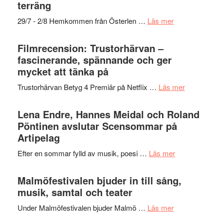
Dana
gräset
terräng
Scully
–
om
29/7 - 2/8 Hemkommen från Österlen …
Läs mer
en
Ystad
humoristisk
Sweden
Filmrecension: Trustorhärvan –
och
Jazz
fascinerande, spännande och ger
hjärtevarm
Festival
mycket att tänka på
lättsam
2026
kompott
om
Trustorhärvan Betyg 4 Premiär på Netflix …
Läs mer
–
Filmrecens
I
Trustorhä
Lena Endre, Hannes Meidal och Roland
Delvis
–
Pöntinen avslutar Scensommar på
bortom
fascineran
Artipelag
genrens
spännand
vidsträckta
om
Efter en sommar fylld av musik, poesi …
Läs mer
och
terräng
Lena
ger
Endre,
Malmöfestivalen bjuder in till sång,
mycket
Hannes
musik, samtal och teater
att
Meidal
tänka
om
Under Malmöfestivalen bjuder Malmö …
Läs mer
och
på