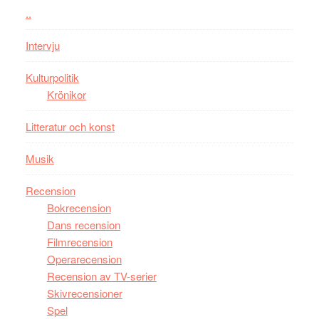
i
styra
..
storform
Mauri?
Intervju
Kulturpolitik
Krönikor
Litteratur och konst
Musik
Recension
Bokrecension
Dans recension
Filmrecension
Operarecension
Recension av TV-serier
Skivrecensioner
Spel