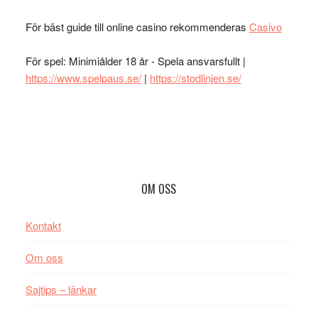
För bäst guide till online casino rekommenderas
Casivo
För spel: Minimiålder 18 år - Spela ansvarsfullt |
https://www.spelpaus.se/
|
https://stodlinjen.se/
Footer
OM OSS
Kontakt
Om oss
Sajtips – länkar