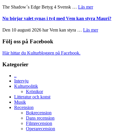
Scensommar
sång,
om
The Shadow´s Edge Betyg 4 Svensk …
Läs mer
på
musik,
Filmrecension:
Artipelag
samtal
The
Nu börjar valet synas i tv4 med Vem kan styra Mauri?
och
Shadow
teater
´s
om
Den 10 augusti 2026 har Vem kan styra …
Läs mer
Edge
Nu
–
börjar
Följ oss på Facebook
rolig
valet
och
synas
Här hittar du Kulturbloggen på Facebook.
spännande
i
med
tv4
Kategorier
en
med
Jackie
Vem
Chan
..
kan
i
Intervju
styra
storform
Kulturpolitik
Mauri?
Krönikor
Litteratur och konst
Musik
Recension
Bokrecension
Dans recension
Filmrecension
Operarecension