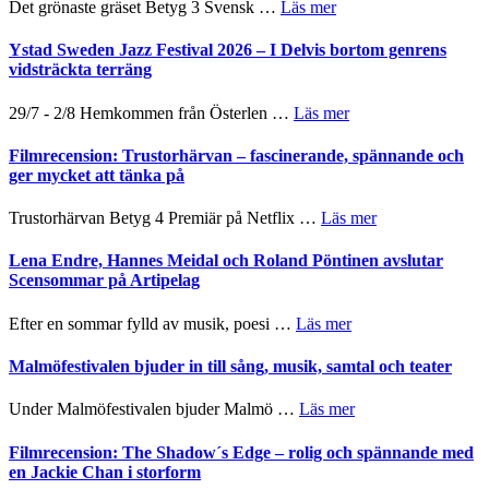
–
om
Det grönaste gräset Betyg 3 Svensk …
Läs mer
filmprogram
Kulturs
med
Filmrecension:
stipendium
Fox
Det
Ystad Sweden Jazz Festival 2026 – I Delvis bortom genrens
Mulder
grönaste
vidsträckta terräng
och
gräset
Dana
–
om
29/7 - 2/8 Hemkommen från Österlen …
Läs mer
Scully
en
Ystad
humoristisk
Sweden
Filmrecension: Trustorhärvan – fascinerande, spännande och
och
Jazz
ger mycket att tänka på
hjärtevarm
Festival
lättsam
2026
om
Trustorhärvan Betyg 4 Premiär på Netflix …
Läs mer
kompott
–
Filmrecension:
I
Trustorhärvan
Lena Endre, Hannes Meidal och Roland Pöntinen avslutar
Delvis
–
Scensommar på Artipelag
bortom
fascinerande,
genrens
spännande
om
Efter en sommar fylld av musik, poesi …
Läs mer
vidsträckta
och
Lena
terräng
ger
Endre,
Malmöfestivalen bjuder in till sång, musik, samtal och teater
mycket
Hannes
att
Meidal
om
Under Malmöfestivalen bjuder Malmö …
Läs mer
tänka
och
Malmöfestivalen
på
Roland
bjuder
Filmrecension: The Shadow´s Edge – rolig och spännande med
Pöntinen
in
en Jackie Chan i storform
avslutar
till