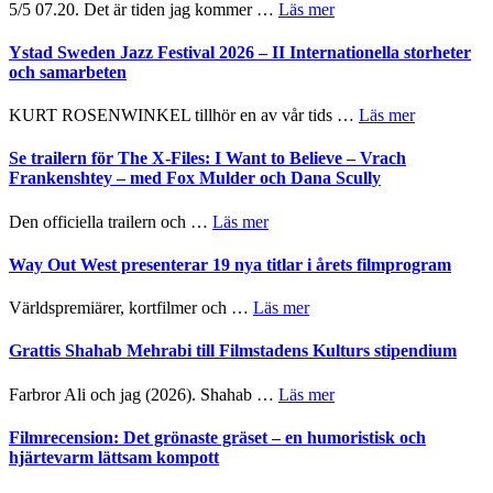
om
5/5 07.20. Det är tiden jag kommer …
Läs mer
Recension:
Håkan
Ystad Sweden Jazz Festival 2026 – II Internationella storheter
Hellström
och samarbeten
–
Huskvarna
om
KURT ROSENWINKEL tillhör en av vår tids …
Läs mer
Folkets
Ystad
Park
Sweden
Se trailern för The X-Files: I Want to Believe – Vrach
–
Jazz
Frankenshtey – med Fox Mulder och Dana Scully
en
Festival
helt
2026
om
Den officiella trailern och …
Läs mer
lysande
–
Se
kväll
II
trailern
Way Out West presenterar 19 nya titlar i årets filmprogram
Internatione
för
storheter
The
om
Världspremiärer, kortfilmer och …
Läs mer
och
X-
Way
samarbeten
Files:
Out
Grattis Shahab Mehrabi till Filmstadens Kulturs stipendium
I
West
Want
presenterar
om
Farbror Ali och jag (2026). Shahab …
Läs mer
to
19
Grattis
Believe
nya
Shahab
Filmrecension: Det grönaste gräset – en humoristisk och
–
titlar
Mehrabi
hjärtevarm lättsam kompott
Vrach
i
till
Frankenshtey
årets
Filmstadens