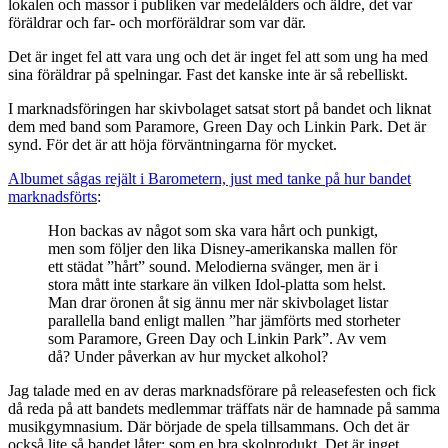
lokalen och massor i publiken var medelålders och äldre, det var
föräldrar och far- och morföräldrar som var där.
Det är inget fel att vara ung och det är inget fel att som ung ha med
sina föräldrar på spelningar. Fast det kanske inte är så rebelliskt.
I marknadsföringen har skivbolaget satsat stort på bandet och liknat
dem med band som Paramore, Green Day och Linkin Park. Det är
synd. För det är att höja förväntningarna för mycket.
Albumet sågas rejält i Barometern, just med tanke på hur bandet
marknadsförts
:
Hon backas av något som ska vara hårt och punkigt,
men som följer den lika Disney-amerikanska mallen för
ett städat ”hårt” sound. Melodierna svänger, men är i
stora mått inte starkare än vilken Idol-platta som helst.
Man drar öronen åt sig ännu mer när skivbolaget listar
parallella band enligt mallen ”har jämförts med storheter
som Paramore, Green Day och Linkin Park”. Av vem
då? Under påverkan av hur mycket alkohol?
Jag talade med en av deras marknadsförare på releasefesten och fick
då reda på att bandets medlemmar träffats när de hamnade på samma
musikgymnasium. Där började de spela tillsammans. Och det är
också lite så bandet låter: som en bra skolprodukt. Det är inget