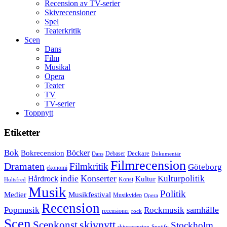
Recension av TV-serier
Skivrecensioner
Spel
Teaterkritik
Scen
Dans
Film
Musikal
Opera
Teater
TV
TV-serier
Toppnytt
Etiketter
Bok
Bokrecension
Böcker
Deckare
Debaser
Dokumentär
Dans
Filmrecension
Dramaten
Filmkritik
Göteborg
ekonomi
Konserter
Hårdrock
indie
Kulturpolitik
Kultur
Konst
Hultsfred
Musik
Politik
Musikfestival
Medier
Musikvideo
Opera
Recension
samhälle
Popmusik
Rockmusik
recensioner
rock
Scen
skivnytt
Scenkonst
Stockholm
skivrecension
Spotify