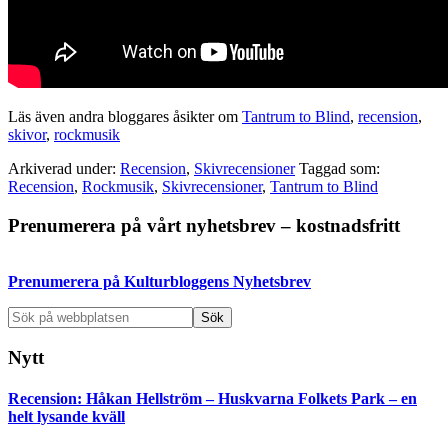
Läs även andra bloggares åsikter om
Tantrum to Blind
,
recension
,
skivor
,
rockmusik
Arkiverad under:
Recension
,
Skivrecensioner
Taggad som:
Recension
,
Rockmusik
,
Skivrecensioner
,
Tantrum to Blind
Primärt
Prenumerera på vårt nyhetsbrev – kostnadsfritt
sidofält
Prenumerera på Kulturbloggens Nyhetsbrev
Sök
på
webbplatsen
Nytt
Recension: Håkan Hellström – Huskvarna Folkets Park – en
helt lysande kväll