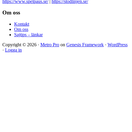
https://www.spelpaus.se/
|
https://stodlinjen.se/
Footer
Om oss
Kontakt
Om oss
Sajtips – länkar
Copyright © 2026 ·
Metro Pro
on
Genesis Framework
·
WordPress
·
Logga in