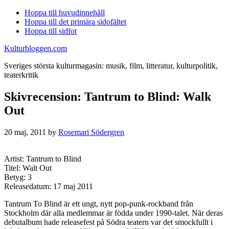
Hoppa till huvudinnehåll
Hoppa till det primära sidofältet
Hoppa till sidfot
Kulturbloggen.com
Sveriges största kulturmagasin: musik, film, litteratur, kulturpolitik,
teaterkritik
Skivrecension: Tantrum to Blind: Walk
Out
20 maj, 2011
by
Rosemari Södergren
Artist: Tantrum to Blind
Titel: Walt Out
Betyg: 3
Releasedatum: 17 maj 2011
Tantrum To Blind är ett ungt, nytt pop-punk-rockband från
Stockholm där alla medlemmar är födda under 1990-talet. När deras
debutalbum hade releasefest på Södra teatern var det smockfullt i