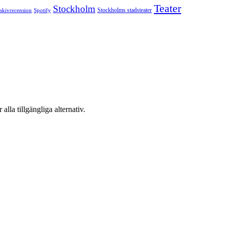
Teater
Stockholm
Stockholms stadsteater
skivrecension
Spotify
 alla tillgängliga alternativ.