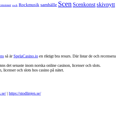
Scen
skivnytt
Scenkonst
samhälle
Rockmusik
censioner
rock
ens
så är
SpelaCasino.io
en riktigt bra resurs. Där listar de och recenserar
nns det senaste inom norska online casinon, licenser och slots.
 licenser och slots hos casino på nätet.
.se/
|
https://stodlinjen.se/