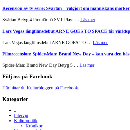
Nu
–
börjar
Recension av tv-serie: Svärtan – välgjort om människans mörk
rolig
valet
och
synas
om
Svärtan Betyg 4 Premiär på SVT Play: …
Läs mer
spännande
i
Recension
med
tv4
av
Lars Vegas långfilmsdebut ARNE GOES TO SPACE får världspr
en
med
tv-
Jackie
Vem
serie:
Chan
om
Lars Vegas långfilmsdebut ARNE GOES TO …
Läs mer
kan
Svärtan
i
Lars
styra
–
storform
Vegas
Filmrecension: Spider-Man: Brand New Day – kan vara den bäs
Mauri?
välgjort
långfilmsde
om
ARNE
om
Spider-Man: Brand New Day Betyg 5 …
Läs mer
människans
GOES
Filmrecension:
mörker
TO
Spider-
Följ oss på Facebook
med
SPACE
Man:
imponerande
får
Brand
unga
Här hittar du Kulturbloggen på Facebook.
världspremi
New
skådespelare
i
Day
Kategorier
Toronto
–
kan
..
vara
Intervju
den
Kulturpolitik
bästa
Krönikor
Spider-