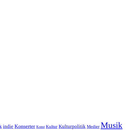
Musik
Konserter
k
indie
Kulturpolitik
Kultur
Medier
Konst