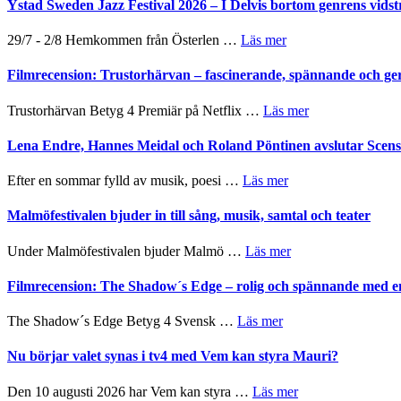
Det
Ystad Sweden Jazz Festival 2026 – I Delvis bortom genrens vidst
stipendium
grönaste
gräset
om
29/7 - 2/8 Hemkommen från Österlen …
Läs mer
–
Ystad
en
Sweden
Filmrecension: Trustorhärvan – fascinerande, spännande och ge
humoristisk
Jazz
och
Festival
om
Trustorhärvan Betyg 4 Premiär på Netflix …
Läs mer
hjärtevarm
2026
Filmrecension:
lättsam
–
Trustorhärvan
Lena Endre, Hannes Meidal och Roland Pöntinen avslutar Scen
kompott
I
–
Delvis
fascinerande,
om
Efter en sommar fylld av musik, poesi …
Läs mer
bortom
spännande
Lena
genrens
och
Endre,
Malmöfestivalen bjuder in till sång, musik, samtal och teater
vidsträckta
ger
Hannes
terräng
mycket
Meidal
om
Under Malmöfestivalen bjuder Malmö …
Läs mer
att
och
Malmöfestivalen
tänka
Roland
bjuder
Filmrecension: The Shadow´s Edge – rolig och spännande med e
på
Pöntinen
in
avslutar
till
om
The Shadow´s Edge Betyg 4 Svensk …
Läs mer
Scensommar
sång,
Filmrecension:
på
musik,
The
Nu börjar valet synas i tv4 med Vem kan styra Mauri?
Artipelag
samtal
Shadow
och
´s
om
Den 10 augusti 2026 har Vem kan styra …
Läs mer
teater
Edge