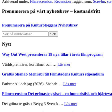
Arkiverad under:
Filmrecension
,
Recension
Taggad som:
Scre4m
,
sc
Primärt
Prenumerera på vårt nyhetsbrev – kostnadsfritt
sidofält
Prenumerera på Kulturbloggens Nyhetsbrev
Sök
på
webbplatsen
Nytt
Way Out West presenterar 19 nya titlar i årets filmprogram
om
Världspremiärer, kortfilmer och …
Läs mer
Way
Out
Grattis Shahab Mehrabi till Filmstadens Kulturs stipendium
West
presenterar
om
Farbror Ali och jag (2026). Shahab …
Läs mer
19
Grattis
nya
Shahab
Filmrecension: Det grönaste gräset – en humoristisk och hjärte
titlar
Mehrabi
i
till
om
Det grönaste gräset Betyg 3 Svensk …
Läs mer
årets
Filmstadens
Filmrecension:
filmprogram
Kulturs