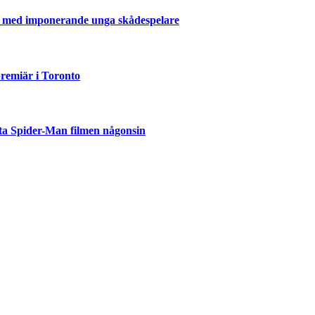
er med imponerande unga skådespelare
emiär i Toronto
ta Spider-Man filmen någonsin
but
är