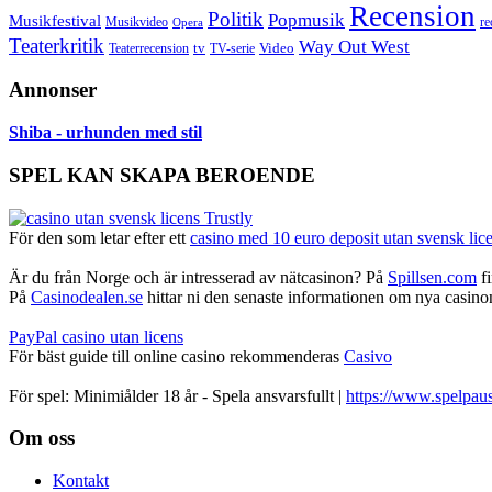
Recension
Politik
Popmusik
Musikfestival
Musikvideo
re
Opera
Teaterkritik
Way Out West
Video
tv
Teaterrecension
TV-serie
Annonser
Shiba - urhunden med stil
SPEL KAN SKAPA BEROENDE
För den som letar efter ett
casino med 10 euro deposit utan svensk lic
Är du från Norge och är intresserad av nätcasinon? På
Spillsen.com
fi
På
Casinodealen.se
hittar ni den senaste informationen om nya casinon,
PayPal casino utan licens
För bäst guide till online casino rekommenderas
Casivo
För spel: Minimiålder 18 år - Spela ansvarsfullt |
https://www.spelpaus
Footer
Om oss
Kontakt