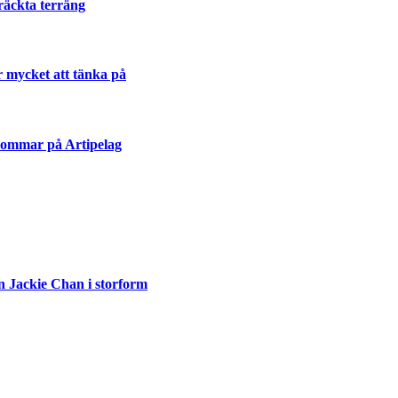
räckta terräng
r mycket att tänka på
sommar på Artipelag
n Jackie Chan i storform