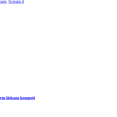
ream
,
Scream 4
varm lättsam kompott