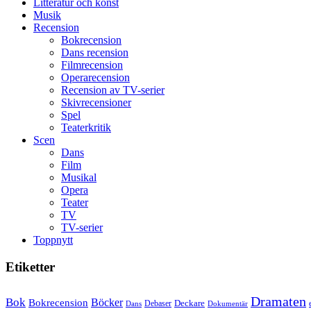
Litteratur och konst
Man
Musik
filmen
Recension
någonsin
Bokrecension
Dans recension
Filmrecension
Operarecension
Recension av TV-serier
Skivrecensioner
Spel
Teaterkritik
Scen
Dans
Film
Musikal
Opera
Teater
TV
TV-serier
Toppnytt
Etiketter
Dramaten
Bok
Bokrecension
Böcker
Deckare
Debaser
Dokumentär
Dans