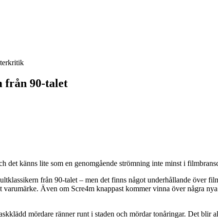
terkritik
 från 90-talet
och det känns lite som en genomgående strömning inte minst i filmbrans
tklassikern från 90-talet – men det finns något underhållande över filme
nerat varumärke. Även om Scre4m knappast kommer vinna över några nya 
klädd mördare ränner runt i staden och mördar tonåringar. Det blir aldri