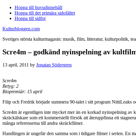
Hoppa till huvudinnehåll
Hoppa till det primära sidofältet
Hoppa till sidfot
Kulturbloggen.com
Sveriges största kulturmagasin: musik, film, litteratur, kulturpolitik, tea
Scre4m – godkänd nyinspelning av kultfilm
13 april, 2011
by
Jonatan Södergren
Scre4m
Betyg: 2
Biopremiär: 15 april
Filip och Fredrik började summera 90-talet i sitt program NittiLeaks 
Scre4m är egentligen inte mycket mer än en korkad nyinspelning av kul
skräckälskare som ett kommersiellt försök att återuppfinna ett stag
många referenserna till andra skräckfilmer.
Handlingen är ungefär den samma som i tidigare filmer i serien. En mask