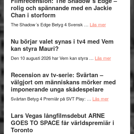
Filmrecension: The Shadow´s Edge –
Pöntinen
in
rolig och spännande med en Jackie
avslutar
till
Chan i storform
Scensommar
sång,
på
om
The Shadow´s Edge Betyg 4 Svensk …
Läs mer
musik,
Artipelag
Filmrecension
samtal
The
Nu börjar valet synas i tv4 med Vem
och
Shadow
kan styra Mauri?
teater
´s
om
Den 10 augusti 2026 har Vem kan styra …
Läs mer
Edge
Nu
–
börjar
Recension av tv-serie: Svärtan –
rolig
valet
välgjort om människans mörker med
och
synas
imponerande unga skådespelare
spännande
i
med
om
Svärtan Betyg 4 Premiär på SVT Play: …
Läs mer
tv4
en
Recension
med
Jackie
av
Lars Vegas långfilmsdebut ARNE
Vem
Chan
tv-
GOES TO SPACE får världspremiär i
kan
i
serie:
Toronto
styra
storform