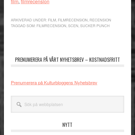
film
,
filmrecension
ARKIVERAD UNDER:
FILM
,
FILMRECENSION
,
RECENSION
TAGGAD SOM:
FILMRECENSION
,
SCEN
,
SUCKER PUNCH
Primärt
sidofält
PRENUMERERA PÅ VÅRT NYHETSBREV – KOSTNADSFRITT
Prenumerera på Kulturbloggens Nyhetsbrev
Sök
på
webbplatsen
NYTT