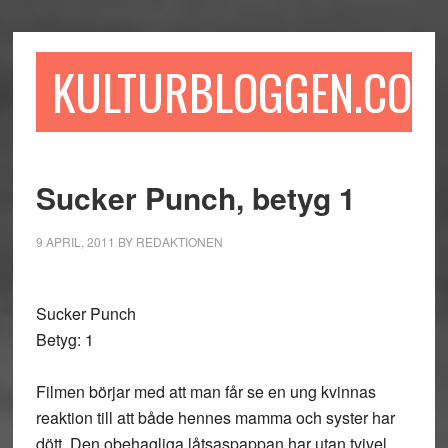
Hoppa
Hoppa
Hoppa
till
till
till
huvudinnehåll
det
sidfot
KULTURBLOGGEN.COM
primära
sidofältet
Sucker Punch, betyg 1
9 APRIL, 2011
BY
REDAKTIONEN
Sucker Punch
Betyg: 1
Filmen börjar med att man får se en ung kvinnas
reaktion till att både hennes mamma och syster har
dött. Den obehagliga låtsaspappan har utan tvivel