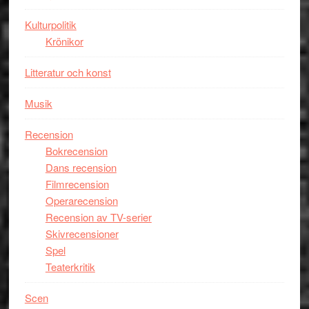
Man
Kulturpolitik
filmen
Krönikor
någonsin
Litteratur och konst
Musik
Recension
Bokrecension
Dans recension
Filmrecension
Operarecension
Recension av TV-serier
Skivrecensioner
Spel
Teaterkritik
Scen