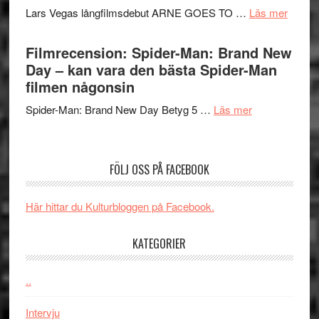
Svärtan
Mauri?
om
Lars Vegas långfilmsdebut ARNE GOES TO …
Läs mer
–
Lars
välgjort
Vegas
Filmrecension: Spider-Man: Brand New
om
långfi
Day – kan vara den bästa Spider-Man
människans
ARNE
filmen någonsin
mörker
GOES
med
om
Spider-Man: Brand New Day Betyg 5 …
Läs mer
TO
imponerande
Filmrecension
SPAC
unga
Spider-
får
skådespelar
Man:
världs
FÖLJ OSS PÅ FACEBOOK
Brand
i
New
Toront
Här hittar du Kulturbloggen på Facebook.
Day
–
KATEGORIER
kan
vara
den
..
bästa
Intervju
Spider-