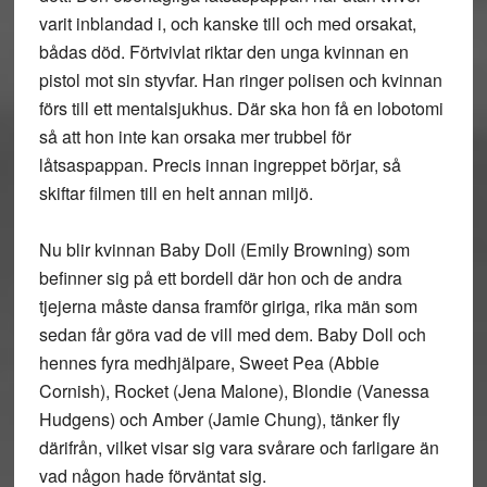
varit inblandad i, och kanske till och med orsakat,
bådas död. Förtvivlat riktar den unga kvinnan en
pistol mot sin styvfar. Han ringer polisen och kvinnan
förs till ett mentalsjukhus. Där ska hon få en lobotomi
så att hon inte kan orsaka mer trubbel för
låtsaspappan. Precis innan ingreppet börjar, så
skiftar filmen till en helt annan miljö.
Nu blir kvinnan Baby Doll (Emily Browning) som
befinner sig på ett bordell där hon och de andra
tjejerna måste dansa framför giriga, rika män som
sedan får göra vad de vill med dem. Baby Doll och
hennes fyra medhjälpare, Sweet Pea (Abbie
Cornish), Rocket (Jena Malone), Blondie (Vanessa
Hudgens) och Amber (Jamie Chung), tänker fly
därifrån, vilket visar sig vara svårare och farligare än
vad någon hade förväntat sig.