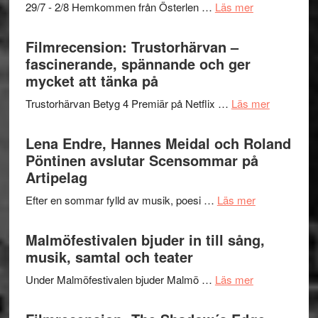
om
29/7 - 2/8 Hemkommen från Österlen …
Läs mer
en
Ystad
humoristisk
Sweden
Filmrecension: Trustorhärvan –
och
Jazz
fascinerande, spännande och ger
hjärtevarm
Festival
mycket att tänka på
lättsam
2026
kompott
om
Trustorhärvan Betyg 4 Premiär på Netflix …
Läs mer
–
Filmrecens
I
Trustorhä
Lena Endre, Hannes Meidal och Roland
Delvis
–
Pöntinen avslutar Scensommar på
bortom
fascineran
Artipelag
genrens
spännand
vidsträckta
om
Efter en sommar fylld av musik, poesi …
Läs mer
och
terräng
Lena
ger
Endre,
Malmöfestivalen bjuder in till sång,
mycket
Hannes
musik, samtal och teater
att
Meidal
tänka
om
Under Malmöfestivalen bjuder Malmö …
Läs mer
och
på
Malmöfestiva
Roland
bjuder