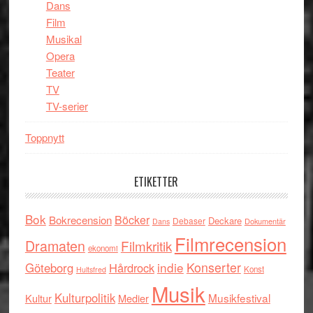
Dans
Film
Musikal
Opera
Teater
TV
TV-serier
Toppnytt
ETIKETTER
Bok
Böcker
Bokrecension
Deckare
Debaser
Dokumentär
Dans
Filmrecension
Dramaten
Filmkritik
ekonomi
indie
Konserter
Göteborg
Hårdrock
Konst
Hultsfred
Musik
Kulturpolitik
Musikfestival
Kultur
Medier