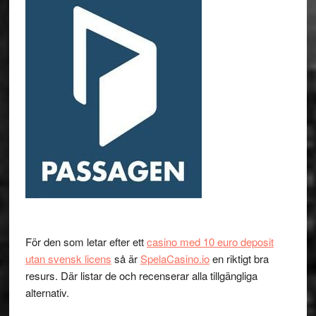
För den som letar efter ett
casino med 10 euro deposit
utan svensk licens
så är
SpelaCasino.io
en riktigt bra
resurs. Där listar de och recenserar alla tillgängliga
alternativ.