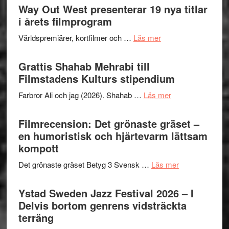
Way Out West presenterar 19 nya titlar
i årets filmprogram
om
Världspremiärer, kortfilmer och …
Läs mer
Way
Out
Grattis Shahab Mehrabi till
West
Filmstadens Kulturs stipendium
presenterar
om
Farbror Ali och jag (2026). Shahab …
Läs mer
19
Grattis
nya
Shahab
Filmrecension: Det grönaste gräset –
titlar
Mehrabi
en humoristisk och hjärtevarm lättsam
i
till
kompott
årets
Filmstadens
filmprogram
om
Det grönaste gräset Betyg 3 Svensk …
Läs mer
Kulturs
Filmrecension:
stipendium
Det
Ystad Sweden Jazz Festival 2026 – I
grönaste
Delvis bortom genrens vidsträckta
gräset
terräng
–