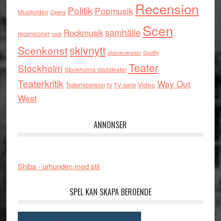
Recension
Politik
Popmusik
Musikvideo
Opera
Scen
samhälle
Rockmusik
recensioner
rock
skivnytt
Scenkonst
skivrecension
Spotify
Teater
Stockholm
Stockholms stadsteater
Teaterkritik
Way Out
tv
Video
Teaterrecension
TV-serie
West
ANNONSER
Shiba - urhunden med stil
SPEL KAN SKAPA BEROENDE