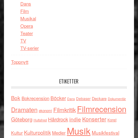
Dans
Film
Musikal
Opera
Teater
TV
TV-serier
Toppnytt
ETIKETTER
Bok
Böcker
Bokrecension
Deckare
Debaser
Dokumentär
Dans
Filmrecension
Dramaten
Filmkritik
ekonomi
indie
Konserter
Göteborg
Hårdrock
Konst
Hultsfred
Musik
Kulturpolitik
Musikfestival
Kultur
Medier