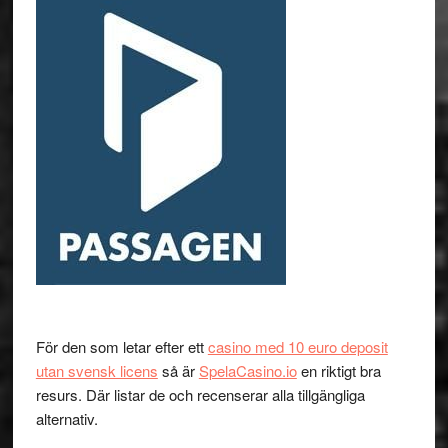
För den som letar efter ett
casino med 10 euro deposit
utan svensk licens
så är
SpelaCasino.io
en riktigt bra
resurs. Där listar de och recenserar alla tillgängliga
alternativ.