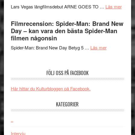
Svärtan
Mauri?
om
Lars Vegas långfilmsdebut ARNE GOES TO …
Läs mer
–
Lars
välgjort
Vegas
Filmrecension: Spider-Man: Brand New
om
långfi
Day – kan vara den bästa Spider-Man
människans
ARNE
filmen någonsin
mörker
GOES
med
om
Spider-Man: Brand New Day Betyg 5 …
Läs mer
TO
imponerande
Filmrecension
SPAC
unga
Spider-
får
skådespelar
Man:
världs
FÖLJ OSS PÅ FACEBOOK
Brand
i
New
Toront
Här hittar du Kulturbloggen på Facebook.
Day
–
KATEGORIER
kan
vara
den
..
bästa
Intervju
Spider-