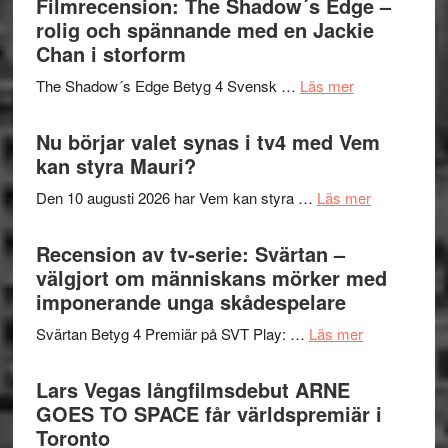
Filmrecension: The Shadow´s Edge –
Pöntinen
in
rolig och spännande med en Jackie
avslutar
till
Chan i storform
Scensommar
sång,
på
om
The Shadow´s Edge Betyg 4 Svensk …
Läs mer
musik,
Artipelag
Filmrecension
samtal
The
Nu börjar valet synas i tv4 med Vem
och
Shadow
kan styra Mauri?
teater
´s
om
Den 10 augusti 2026 har Vem kan styra …
Läs mer
Edge
Nu
–
börjar
Recension av tv-serie: Svärtan –
rolig
valet
välgjort om människans mörker med
och
synas
imponerande unga skådespelare
spännande
i
med
om
Svärtan Betyg 4 Premiär på SVT Play: …
Läs mer
tv4
en
Recension
med
Jackie
av
Lars Vegas långfilmsdebut ARNE
Vem
Chan
tv-
GOES TO SPACE får världspremiär i
kan
i
serie:
Toronto
styra
storform