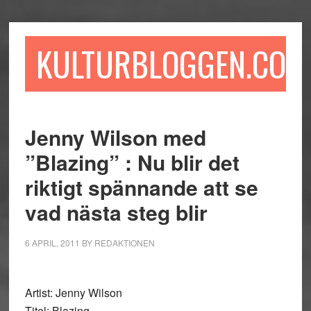
Hoppa
Hoppa
Hoppa
till
till
till
huvudinnehåll
det
sidfot
KULTURBLOGGEN.COM
primära
sidofältet
Jenny Wilson med
”Blazing” : Nu blir det
riktigt spännande att se
vad nästa steg blir
6 APRIL, 2011
BY
REDAKTIONEN
Artist: Jenny Wilson
Titel: Blazing