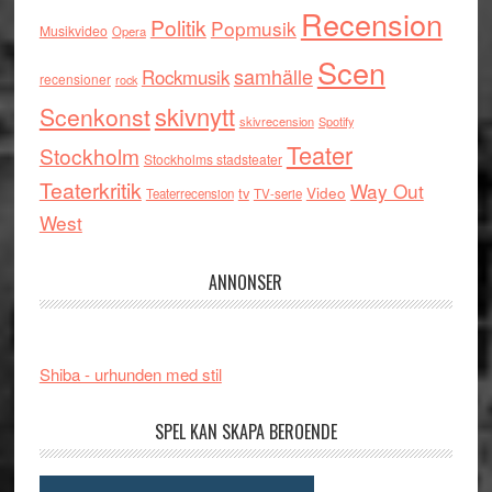
Recension
Politik
Popmusik
Musikvideo
Opera
Scen
samhälle
Rockmusik
recensioner
rock
skivnytt
Scenkonst
skivrecension
Spotify
Teater
Stockholm
Stockholms stadsteater
Teaterkritik
Way Out
tv
Video
Teaterrecension
TV-serie
West
ANNONSER
Shiba - urhunden med stil
SPEL KAN SKAPA BEROENDE