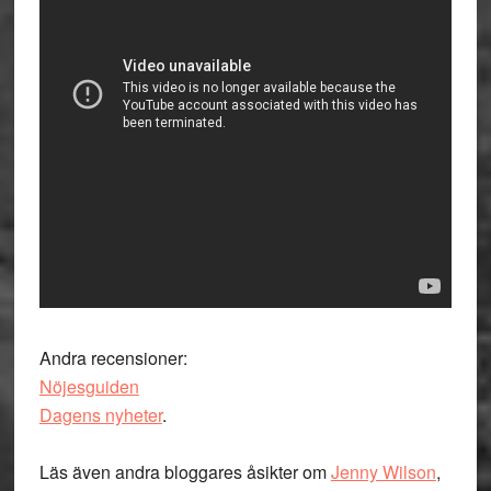
Andra recensioner:
Nöjesguiden
Dagens nyheter
.
Läs även andra bloggares åsikter om
Jenny Wilson
,