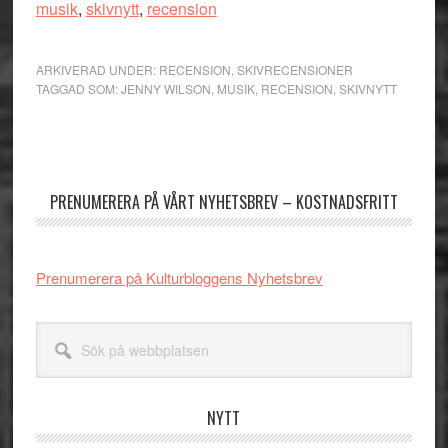
musik
,
skivnytt
,
recension
ARKIVERAD UNDER:
RECENSION
,
SKIVRECENSIONER
TAGGAD SOM:
JENNY WILSON
,
MUSIK
,
RECENSION
,
SKIVNYTT
Primärt
sidofält
PRENUMERERA PÅ VÅRT NYHETSBREV – KOSTNADSFRITT
Prenumerera på Kulturbloggens Nyhetsbrev
Sök
på
webbplatsen
NYTT