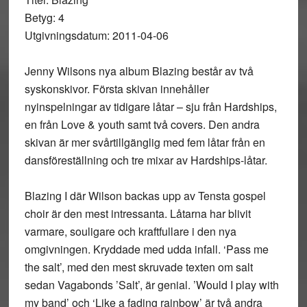
Betyg: 4
Utgivningsdatum: 2011-04-06
Jenny Wilsons nya album Blazing består av två
syskonskivor. Första skivan innehåller
nyinspelningar av tidigare låtar – sju från Hardships,
en från Love & youth samt två covers. Den andra
skivan är mer svårtillgänglig med fem låtar från en
dansföreställning och tre mixar av Hardships-låtar.
Blazing I där Wilson backas upp av Tensta gospel
choir är den mest intressanta. Låtarna har blivit
varmare, souligare och kraftfullare i den nya
omgivningen. Kryddade med udda infall. ‘Pass me
the salt’, med den mest skruvade texten om salt
sedan Vagabonds ’Salt’, är genial. ’Would I play with
my band’ och ‘Like a fading rainbow’ är två andra