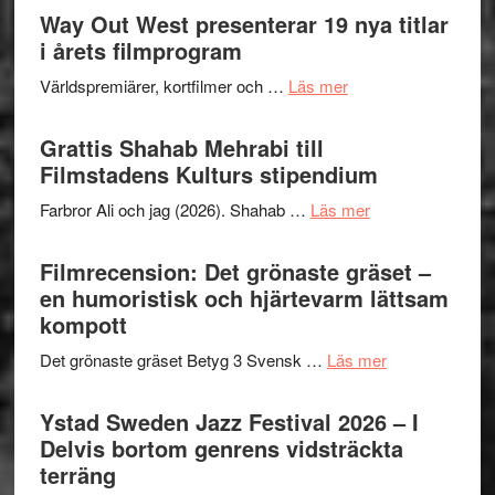
Way Out West presenterar 19 nya titlar
i årets filmprogram
om
Världspremiärer, kortfilmer och …
Läs mer
Way
Out
Grattis Shahab Mehrabi till
West
Filmstadens Kulturs stipendium
presenterar
om
Farbror Ali och jag (2026). Shahab …
Läs mer
19
Grattis
nya
Shahab
Filmrecension: Det grönaste gräset –
titlar
Mehrabi
en humoristisk och hjärtevarm lättsam
i
till
kompott
årets
Filmstadens
filmprogram
om
Det grönaste gräset Betyg 3 Svensk …
Läs mer
Kulturs
Filmrecension:
stipendium
Det
Ystad Sweden Jazz Festival 2026 – I
grönaste
Delvis bortom genrens vidsträckta
gräset
terräng
–