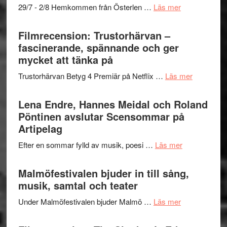
om
29/7 - 2/8 Hemkommen från Österlen …
Läs mer
en
Ystad
humoristisk
Sweden
Filmrecension: Trustorhärvan –
och
Jazz
fascinerande, spännande och ger
hjärtevarm
Festival
mycket att tänka på
lättsam
2026
kompott
om
Trustorhärvan Betyg 4 Premiär på Netflix …
Läs mer
–
Filmrecens
I
Trustorhä
Lena Endre, Hannes Meidal och Roland
Delvis
–
Pöntinen avslutar Scensommar på
bortom
fascineran
Artipelag
genrens
spännand
vidsträckta
om
Efter en sommar fylld av musik, poesi …
Läs mer
och
terräng
Lena
ger
Endre,
Malmöfestivalen bjuder in till sång,
mycket
Hannes
musik, samtal och teater
att
Meidal
tänka
om
Under Malmöfestivalen bjuder Malmö …
Läs mer
och
på
Malmöfestiva
Roland
bjuder