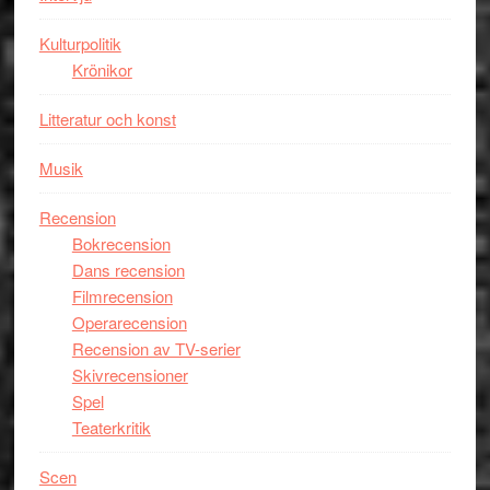
Man
Kulturpolitik
filmen
Krönikor
någonsin
Litteratur och konst
Musik
Recension
Bokrecension
Dans recension
Filmrecension
Operarecension
Recension av TV-serier
Skivrecensioner
Spel
Teaterkritik
Scen