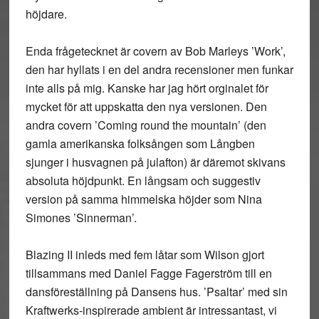
höjdare.
Enda frågetecknet är covern av Bob Marleys ’Work’,
den har hyllats i en del andra recensioner men funkar
inte alls på mig. Kanske har jag hört orginalet för
mycket för att uppskatta den nya versionen. Den
andra covern ’Coming round the mountain’ (den
gamla amerikanska folksången som Långben
sjunger i husvagnen på julafton) är däremot skivans
absoluta höjdpunkt. En långsam och suggestiv
version på samma himmelska höjder som Nina
Simones ’Sinnerman’.
Blazing II inleds med fem låtar som Wilson gjort
tillsammans med Daniel Fagge Fagerström till en
dansföreställning på Dansens hus. ’Psaltar’ med sin
Kraftwerks-inspirerade ambient är intressantast, vi