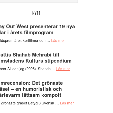
bplatsen
NYTT
y Out West presenterar 19 nya
tlar i årets filmprogram
om
ldspremiärer, kortfilmer och …
Läs mer
Way
Out
attis Shahab Mehrabi till
West
lmstadens Kulturs stipendium
presenterar
om
bror Ali och jag (2026). Shahab …
Läs mer
19
Grattis
nya
Shahab
lmrecension: Det grönaste
titlar
Mehrabi
äset – en humoristisk och
i
till
ärtevarm lättsam kompott
årets
Filmstadens
filmprogram
om
 grönaste gräset Betyg 3 Svensk …
Läs mer
Kulturs
Filmrecension:
stipendium