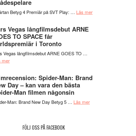
ådespelare
en
tv4
Jackie
om
rtan Betyg 4 Premiär på SVT Play: …
Läs mer
med
Chan
Recension
Vem
i
av
rs Vegas långfilmsdebut ARNE
kan
storform
tv-
OES TO SPACE får
styra
serie:
rldspremiär i Toronto
Mauri?
Svärtan
rs Vegas långfilmsdebut ARNE GOES TO …
–
om
s mer
välgjort
Lars
om
Vegas
lmrecension: Spider-Man: Brand
människans
långfilmsdebut
w Day – kan vara den bästa
mörker
ARNE
ider-Man filmen någonsin
med
GOES
imponerande
om
ider-Man: Brand New Day Betyg 5 …
Läs mer
TO
unga
Filmrecension:
SPACE
skådespelare
Spider-
får
Man:
världspremiär
FÖLJ OSS PÅ FACEBOOK
Brand
i