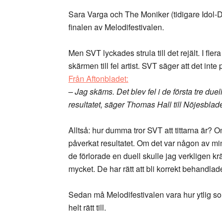
Sara Varga och The Moniker (tidigare Idol-D
finalen av Melodifestivalen.
Men SVT lyckades strula till det rejält. I f
skärmen till fel artist. SVT säger att det inte
Från Aftonbladet:
– Jag skäms. Det blev fel i de första tre due
resultatet, säger Thomas Hall till Nöjesblade
Alltså: hur dumma tror SVT att tittarna är? Om f
påverkat resultatet. Om det var någon av m
de förlorade en duell skulle jag verkligen k
mycket. De har rätt att bli korrekt behandla
Sedan må Melodifestivalen vara hur ytlig so
helt rätt till.