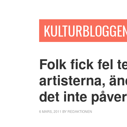
Hoppa
Hoppa
Hoppa
till
till
till
huvudinnehåll
det
sidfot
KULTURBLOGGE
primära
sidofältet
Folk fick fel 
artisterna, ä
det inte påver
6 MARS, 2011
BY
REDAKTIONEN