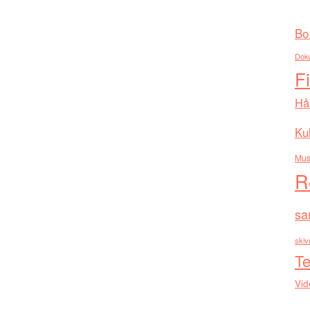
Bo
Dok
F
Hå
Kul
Mus
R
sa
skiv
Te
Vid