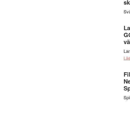
sk
Svä
La
G
vä
La
Lä
Fi
Ne
Sp
Sp