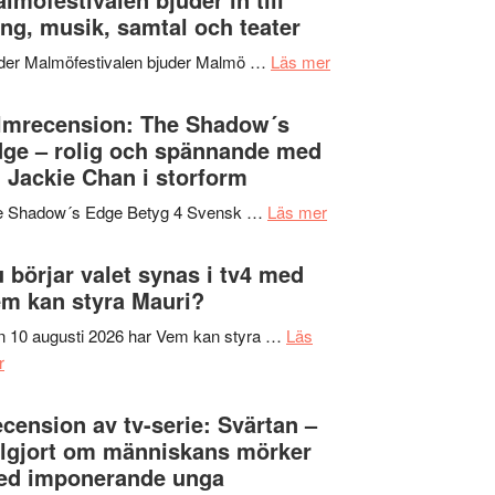
Hannes
ng, musik, samtal och teater
att
Meidal
tänka
om
der Malmöfestivalen bjuder Malmö …
Läs mer
och
på
Malmöfestivalen
Roland
bjuder
lmrecension: The Shadow´s
Pöntinen
in
ge – rolig och spännande med
avslutar
till
 Jackie Chan i storform
Scensommar
sång,
på
om
e Shadow´s Edge Betyg 4 Svensk …
Läs mer
musik,
Artipelag
Filmrecension:
samtal
The
 börjar valet synas i tv4 med
och
Shadow
m kan styra Mauri?
teater
´s
 10 augusti 2026 har Vem kan styra …
Läs
Edge
om
r
–
Nu
rolig
börjar
cension av tv-serie: Svärtan –
och
valet
lgjort om människans mörker
spännande
synas
ed imponerande unga
med
i