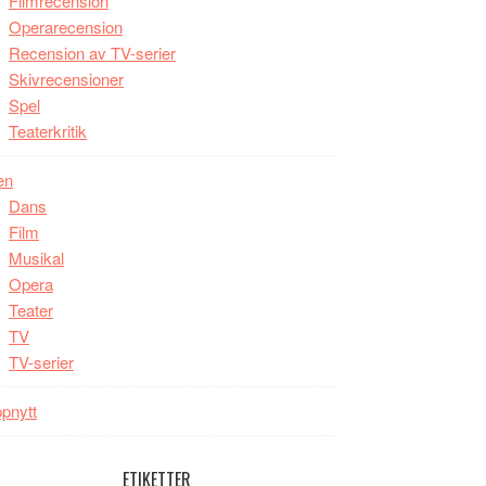
Filmrecension
Operarecension
Recension av TV-serier
Skivrecensioner
Spel
Teaterkritik
en
Dans
Film
Musikal
Opera
Teater
TV
TV-serier
pnytt
ETIKETTER