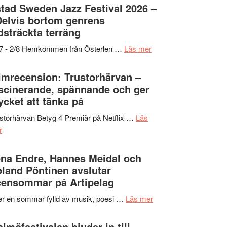
Det
tad Sweden Jazz Festival 2026 –
grönaste
Delvis bortom genrens
gräset
dsträckta terräng
–
om
/7 - 2/8 Hemkommen från Österlen …
Läs mer
en
Ystad
humoristisk
Sweden
lmrecension: Trustorhärvan –
och
Jazz
scinerande, spännande och ger
hjärtevarm
Festival
cket att tänka på
lättsam
2026
kompott
storhärvan Betyg 4 Premiär på Netflix …
Läs
–
om
r
I
Filmrecension:
Delvis
Trustorhärvan
na Endre, Hannes Meidal och
bortom
–
land Pöntinen avslutar
genrens
fascinerande,
ensommar på Artipelag
vidsträckta
spännande
terräng
om
er en sommar fylld av musik, poesi …
Läs mer
och
Lena
ger
Endre,
lmöfestivalen bjuder in till
mycket