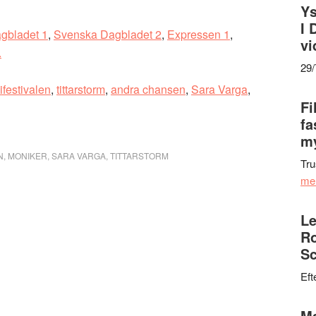
Ys
I 
gbladet 1
,
Svenska Dagbladet 2
,
Expressen 1
,
vi
.
29
festivalen
,
tittarstorm
,
andra chansen
,
Sara Varga
,
Fi
fa
my
N
,
MONIKER
,
SARA VARGA
,
TITTARSTORM
Tru
me
Le
Ro
Sc
Eft
Ma