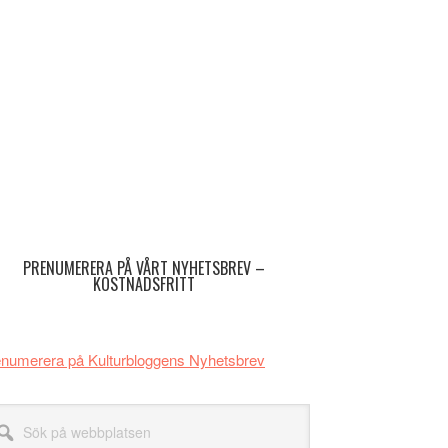
imärt
dofält
PRENUMERERA PÅ VÅRT NYHETSBREV –
KOSTNADSFRITT
numerera på Kulturbloggens Nyhetsbrev
k