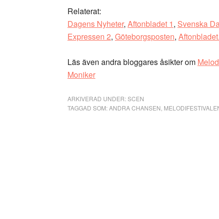
Relaterat:
Dagens Nyheter
,
Aftonbladet 1
,
Svenska Da
Expressen 2
,
Göteborgsposten
,
Aftonbladet
Läs även andra bloggares åsikter om
Melodi
Moniker
ARKIVERAD UNDER:
SCEN
TAGGAD SOM:
ANDRA CHANSEN
,
MELODIFESTIVALE