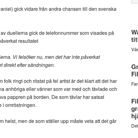
web
aniel) gick vidare från andra chansen till den svenska
Wa
lera av duellerna gick de telefonnummer som visades på
ti
 påverkat resultatet
Vär
llerna. Vi felsöker nu, men det har inte påverkat
t direkt efter sändningen.
Gr
Fi
olk ringt och röstat på fel artist är det klart att det har
Far
ina anhöriga eller vänner som var med och tävlade och
räva pappren på borden. De som tävlar har satsat
Fi
de i omröstningen.
gr
hj
m helst, men de som ställer upp måste veta att det går
Det