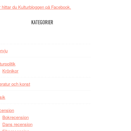
New
Toronto
 hittar du Kulturbloggen på Facebook.
Day
–
KATEGORIER
kan
vara
den
bästa
ervju
Spider-
Man
turpolitik
filmen
Krönikor
någonsin
teratur och konst
sik
cension
Bokrecension
Dans recension