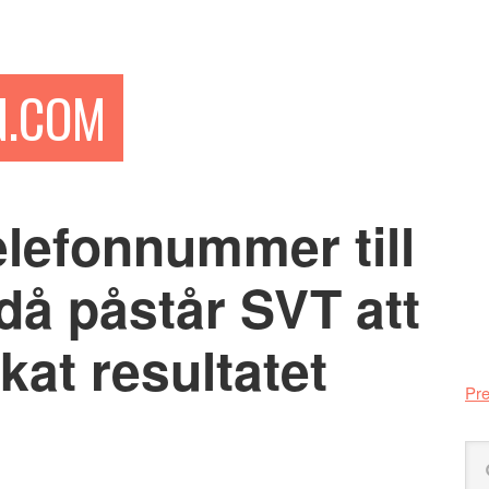
N.COM
telefonnummer till
Pr
si
ndå påstår SVT att
kat resultatet
Pre
Sö
på