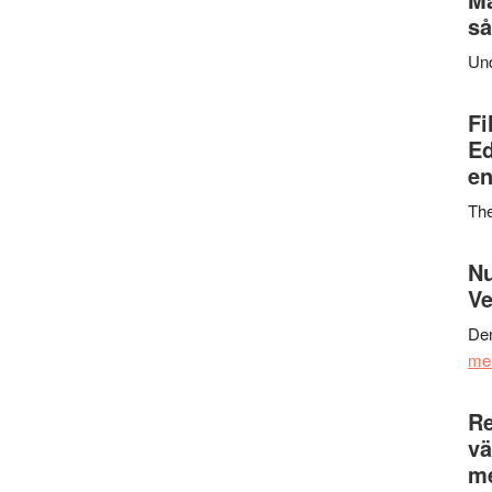
så
Un
Fi
Ed
en
Th
Nu
Ve
Den
me
Re
vä
m