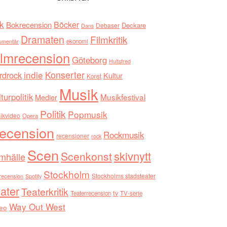
k
Böcker
Bokrecension
Deckare
Debaser
Dans
Dramaten
Filmkritik
umentär
ekonomi
ilmrecension
Göteborg
Hultsfred
indie
Konserter
rdrock
Kultur
Konst
Musik
turpolitik
Musikfestival
Medier
Politik
Popmusik
ikvideo
Opera
ecension
Rockmusik
recensioner
rock
Scen
skivnytt
Scenkonst
mhälle
Stockholm
Stockholms stadsteater
recension
Spotify
ater
Teaterkritik
tv
Teaterrecension
TV-serie
Way Out West
eo