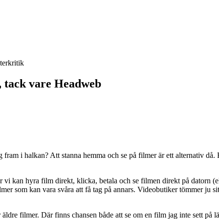
terkritik
, tack vare Headweb
ig fram i halkan? Att stanna hemma och se på filmer är ett alternativ då. F
 vi kan hyra film direkt, klicka, betala och se filmen direkt på datorn (el
ilmer som kan vara svåra att få tag på annars. Videobutiker tömmer ju si
dre filmer. Där finns chansen både att se om en film jag inte sett på l