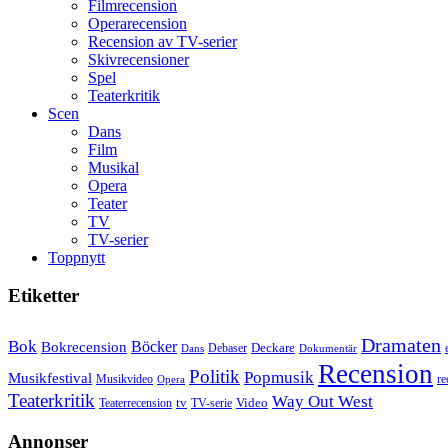
Filmrecension
Operarecension
Recension av TV-serier
Skivrecensioner
Spel
Teaterkritik
Scen
Dans
Film
Musikal
Opera
Teater
TV
TV-serier
Toppnytt
Etiketter
Dramaten
Bok
Bokrecension
Böcker
Deckare
Debaser
Dokumentär
Dans
Recension
Politik
Popmusik
Musikfestival
Musikvideo
re
Opera
Teaterkritik
Way Out West
Video
tv
Teaterrecension
TV-serie
Annonser