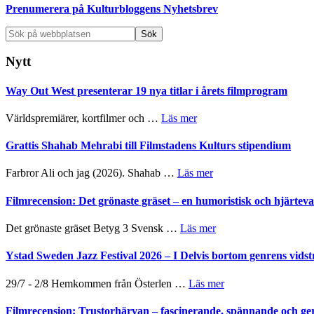
Prenumerera på Kulturbloggens Nyhetsbrev
Sök
på
webbplatsen
Nytt
Way Out West presenterar 19 nya titlar i årets filmprogram
om
Världspremiärer, kortfilmer och …
Läs mer
Way
Out
Grattis Shahab Mehrabi till Filmstadens Kulturs stipendium
West
presenterar
om
Farbror Ali och jag (2026). Shahab …
Läs mer
19
Grattis
nya
Shahab
Filmrecension: Det grönaste gräset – en humoristisk och hjärte
titlar
Mehrabi
i
till
om
Det grönaste gräset Betyg 3 Svensk …
Läs mer
årets
Filmstadens
Filmrecension:
filmprogram
Kulturs
Det
Ystad Sweden Jazz Festival 2026 – I Delvis bortom genrens vidst
stipendium
grönaste
gräset
om
29/7 - 2/8 Hemkommen från Österlen …
Läs mer
–
Ystad
en
Sweden
Filmrecension: Trustorhärvan – fascinerande, spännande och ge