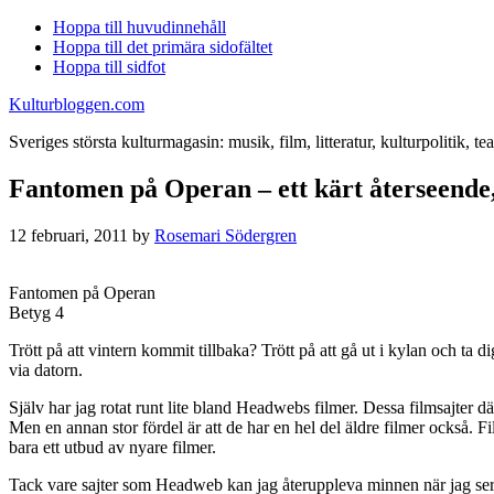
Hoppa till huvudinnehåll
Hoppa till det primära sidofältet
Hoppa till sidfot
Kulturbloggen.com
Sveriges största kulturmagasin: musik, film, litteratur, kulturpolitik, tea
Fantomen på Operan – ett kärt återseende
12 februari, 2011
by
Rosemari Södergren
Fantomen på Operan
Betyg 4
Trött på att vintern kommit tillbaka? Trött på att gå ut i kylan och ta d
via datorn.
Själv har jag rotat runt lite bland Headwebs filmer. Dessa filmsajter där
Men en annan stor fördel är att de har en hel del äldre filmer också. F
bara ett utbud av nyare filmer.
Tack vare sajter som Headweb kan jag återuppleva minnen när jag ser äl