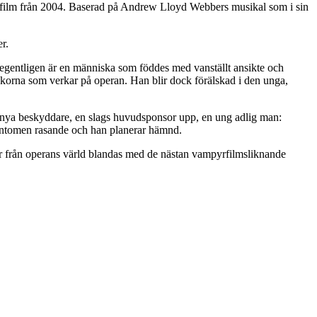
ilm från 2004. Baserad på Andrew Lloyd Webbers musikal som i sin
r.
m egentligen är en människa som föddes med vanställt ansikte och
skorna som verkar på operan. Han blir dock förälskad i den unga,
s nya beskyddare, en slags huvudsponsor upp, en ung adlig man:
antomen rasande och han planerar hämnd.
er från operans värld blandas med de nästan vampyrfilmsliknande