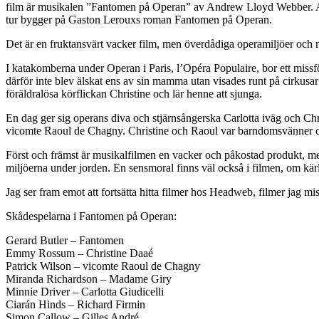
film är musikalen ”Fantomen på Operan” av Andrew Lloyd Webber. A
tur bygger på Gaston Lerouxs roman Fantomen på Operan.
Det är en fruktansvärt vacker film, men överdådiga operamiljöer oc
I katakomberna under Operan i Paris, l’Opéra Populaire, bor ett missf
därför inte blev älskat ens av sin mamma utan visades runt på cirkus
föräldralösa körflickan Christine och lär henne att sjunga.
En dag ger sig operans diva och stjärnsångerska Carlotta iväg och Ch
vicomte Raoul de Chagny. Christine och Raoul var barndomsvänner oc
Först och främst är musikalfilmen en vacker och påkostad produkt, m
miljöerna under jorden. En sensmoral finns väl också i filmen, om kärlek
Jag ser fram emot att fortsätta hitta filmer hos Headweb, filmer jag mi
Skådespelarna i Fantomen på Operan:
Gerard Butler – Fantomen
Emmy Rossum – Christine Daaé
Patrick Wilson – vicomte Raoul de Chagny
Miranda Richardson – Madame Giry
Minnie Driver – Carlotta Giudicelli
Ciarán Hinds – Richard Firmin
Simon Callow – Gilles André