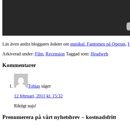
Läs även andra bloggares åsikter om
musikal. Fantomen på Operan
,
Arkiverad under:
Film
,
Recension
Taggad som:
Headweb
Läsarkommentarer
Kommentarer
Tobias
säger
12 februari, 2011 kl. 15:32
Riktigt najs!
Primärt
Prenumerera på vårt nyhetsbrev – kostnadsfritt
sidofält