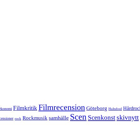
Filmrecension
Filmkritik
Göteborg
Hårdroc
ekonomi
Hultsfred
Scen
skivnytt
Scenkonst
samhälle
Rockmusik
censioner
rock