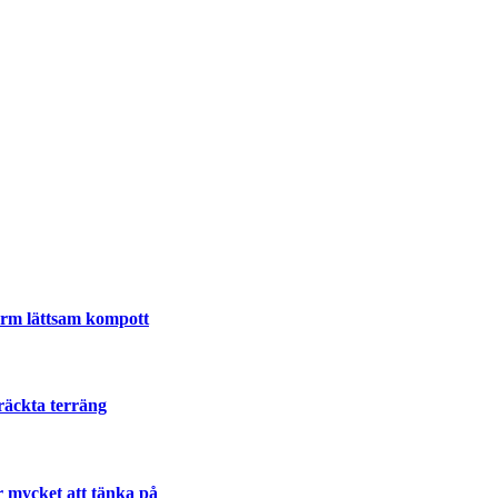
varm lättsam kompott
räckta terräng
r mycket att tänka på