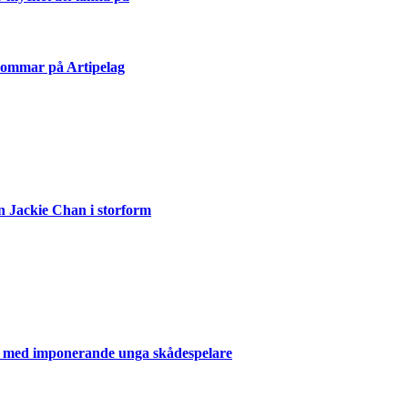
sommar på Artipelag
n Jackie Chan i storform
er med imponerande unga skådespelare