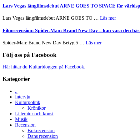
med
tv4
av
Lars Vegas långfilmsdebut ARNE GOES TO SPACE får världspr
en
med
tv-
Jackie
Vem
serie:
Chan
om
Lars Vegas långfilmsdebut ARNE GOES TO …
Läs mer
kan
Svärtan
i
Lars
styra
–
storform
Vegas
Filmrecension: Spider-Man: Brand New Day – kan vara den bäs
Mauri?
välgjort
långfilmsde
om
ARNE
om
Spider-Man: Brand New Day Betyg 5 …
Läs mer
människans
GOES
Filmrecension:
mörker
TO
Spider-
Följ oss på Facebook
med
SPACE
Man:
imponerande
får
Brand
unga
Här hittar du Kulturbloggen på Facebook.
världspremi
New
skådespelare
i
Day
Kategorier
Toronto
–
kan
..
vara
Intervju
den
Kulturpolitik
bästa
Krönikor
Spider-
Litteratur och konst
Man
Musik
filmen
Recension
någonsin
Bokrecension
Dans recension