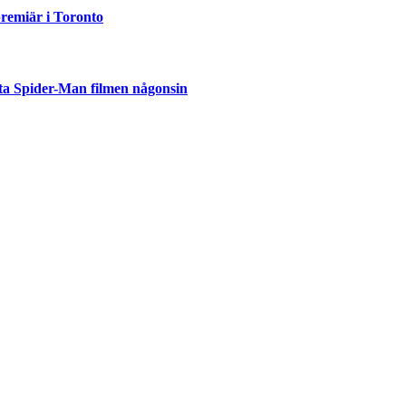
emiär i Toronto
ta Spider-Man filmen någonsin
but
är