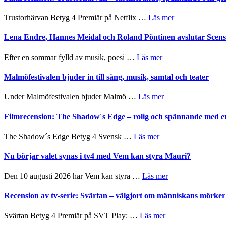
humoristisk
Jazz
och
Festival
om
Trustorhärvan Betyg 4 Premiär på Netflix …
Läs mer
hjärtevarm
2026
Filmrecension:
lättsam
–
Trustorhärvan
Lena Endre, Hannes Meidal och Roland Pöntinen avslutar Scen
kompott
I
–
Delvis
fascinerande,
om
Efter en sommar fylld av musik, poesi …
Läs mer
bortom
spännande
Lena
genrens
och
Endre,
Malmöfestivalen bjuder in till sång, musik, samtal och teater
vidsträckta
ger
Hannes
terräng
mycket
Meidal
om
Under Malmöfestivalen bjuder Malmö …
Läs mer
att
och
Malmöfestivalen
tänka
Roland
bjuder
Filmrecension: The Shadow´s Edge – rolig och spännande med e
på
Pöntinen
in
avslutar
till
om
The Shadow´s Edge Betyg 4 Svensk …
Läs mer
Scensommar
sång,
Filmrecension:
på
musik,
The
Nu börjar valet synas i tv4 med Vem kan styra Mauri?
Artipelag
samtal
Shadow
och
´s
om
Den 10 augusti 2026 har Vem kan styra …
Läs mer
teater
Edge
Nu
–
börjar
Recension av tv-serie: Svärtan – välgjort om människans mörk
rolig
valet
och
synas
om
Svärtan Betyg 4 Premiär på SVT Play: …
Läs mer
spännande
i
Recension