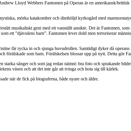
ndrew Lloyd Webbers Fantomen på Operan är en amerikansk/brittisk f
h mystiska, mörka katakomber och dimhöljd kyrkogård med marmorstatye
örstått musikaliskt geni med ett vanställt ansikte. Det är Fantomen, so
ar som ett ”djävulens barn”. Fantomen lever dold men terroriserar männi
ristine får rycka in och sjunga huvudrollen. Samtidigt dyker då operan
h förälskade som barn. Förälskelsen blossar upp på nytt. Detta gör F
en starka sånger och som jag redan nämnt: bra foto och sprakande bild
ens väsen och att det inte går att tvinga och hota sig till kärlek.
ssade när de fick på biograferna, både nyare och äldre.