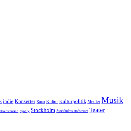
Musik
Konserter
k
indie
Kulturpolitik
Kultur
Medier
Konst
Teater
Stockholm
Stockholms stadsteater
skivrecension
Spotify