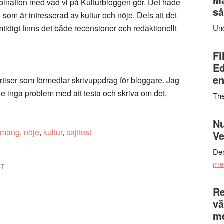
nation med vad vi på Kulturbloggen gör. Det hade
så
som är intresserad av kultur och nöje. Dels att det
digt finns det både recensioner och redaktionellt
Un
Fi
Ed
en
rtiser som förmedlar skrivuppdrag för bloggare. Jag
de inga problem med att testa och skriva om det,
Th
Nu
emang
,
nöje
,
kultur
,
sajttest
Ve
Den
me
ST
Re
vä
m