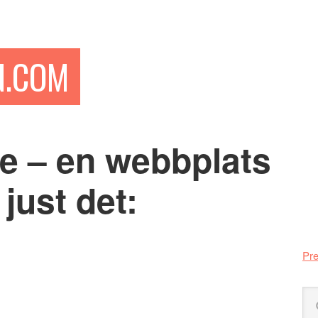
N.COM
 – en webbplats
Pr
si
just det:
Pre
Sö
på