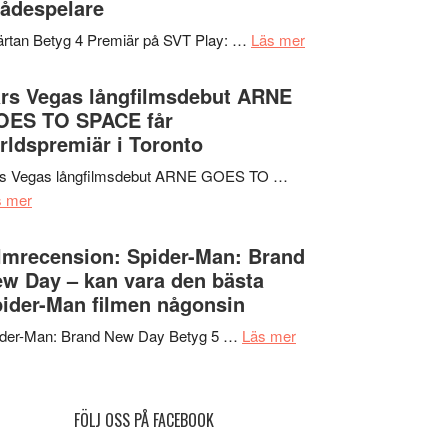
ådespelare
en
tv4
Jackie
om
rtan Betyg 4 Premiär på SVT Play: …
Läs mer
med
Chan
Recension
Vem
i
av
rs Vegas långfilmsdebut ARNE
kan
storform
tv-
OES TO SPACE får
styra
serie:
rldspremiär i Toronto
Mauri?
Svärtan
rs Vegas långfilmsdebut ARNE GOES TO …
–
om
s mer
välgjort
Lars
om
Vegas
lmrecension: Spider-Man: Brand
människans
långfilmsdebut
w Day – kan vara den bästa
mörker
ARNE
ider-Man filmen någonsin
med
GOES
imponerande
om
ider-Man: Brand New Day Betyg 5 …
Läs mer
TO
unga
Filmrecension:
SPACE
skådespelare
Spider-
får
Man:
världspremiär
FÖLJ OSS PÅ FACEBOOK
Brand
i