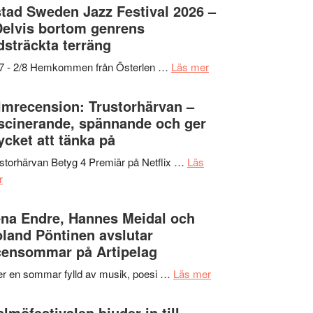
Det
tad Sweden Jazz Festival 2026 –
grönaste
Delvis bortom genrens
gräset
dsträckta terräng
–
om
/7 - 2/8 Hemkommen från Österlen …
Läs mer
en
Ystad
humoristisk
Sweden
lmrecension: Trustorhärvan –
och
Jazz
scinerande, spännande och ger
hjärtevarm
Festival
cket att tänka på
lättsam
2026
kompott
storhärvan Betyg 4 Premiär på Netflix …
Läs
–
om
r
I
Filmrecension:
Delvis
Trustorhärvan
na Endre, Hannes Meidal och
bortom
–
land Pöntinen avslutar
genrens
fascinerande,
ensommar på Artipelag
vidsträckta
spännande
terräng
om
er en sommar fylld av musik, poesi …
Läs mer
och
Lena
ger
Endre,
lmöfestivalen bjuder in till
mycket