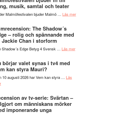
Hannes
ng, musik, samtal och teater
att
Meidal
tänka
om
der Malmöfestivalen bjuder Malmö …
Läs mer
och
på
Malmöfestivalen
Roland
bjuder
lmrecension: The Shadow´s
Pöntinen
in
ge – rolig och spännande med
avslutar
till
 Jackie Chan i storform
Scensommar
sång,
på
om
e Shadow´s Edge Betyg 4 Svensk …
Läs mer
musik,
Artipelag
Filmrecension:
samtal
The
 börjar valet synas i tv4 med
och
Shadow
m kan styra Mauri?
teater
´s
 10 augusti 2026 har Vem kan styra …
Läs
Edge
om
r
–
Nu
rolig
börjar
cension av tv-serie: Svärtan –
och
valet
lgjort om människans mörker
spännande
synas
ed imponerande unga
med
i