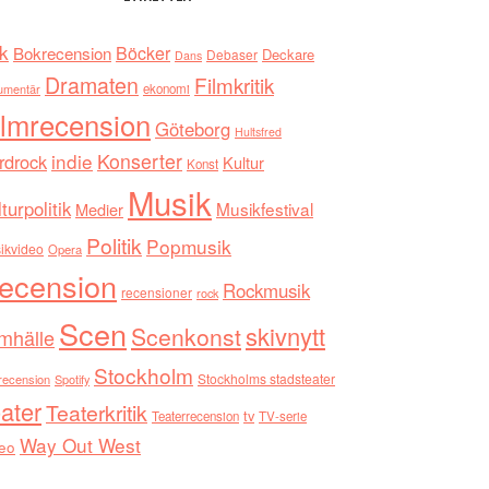
k
Böcker
Bokrecension
Deckare
Debaser
Dans
Dramaten
Filmkritik
umentär
ekonomi
ilmrecension
Göteborg
Hultsfred
indie
Konserter
rdrock
Kultur
Konst
Musik
turpolitik
Musikfestival
Medier
Politik
Popmusik
ikvideo
Opera
ecension
Rockmusik
recensioner
rock
Scen
skivnytt
Scenkonst
mhälle
Stockholm
Stockholms stadsteater
recension
Spotify
ater
Teaterkritik
tv
Teaterrecension
TV-serie
Way Out West
eo