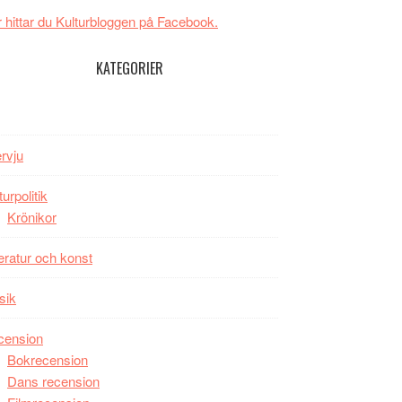
New
Toronto
 hittar du Kulturbloggen på Facebook.
Day
–
KATEGORIER
kan
vara
den
bästa
ervju
Spider-
Man
turpolitik
filmen
Krönikor
någonsin
teratur och konst
sik
cension
Bokrecension
Dans recension