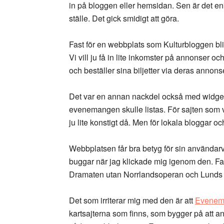
in på bloggen eller hemsidan. Sen är det en
ställe. Det gick smidigt att göra.
Fast för en webbplats som Kulturbloggen blir
Vi vill ju få in lite inkomster på annonser o
och beställer sina biljetter via deras annons
Det var en annan nackdel också med widgete
evenemangen skulle listas. För sajten som v
ju lite konstigt då. Men för lokala bloggar oc
Webbplatsen får bra betyg för sin användarv
buggar när jag klickade mig igenom den. Fas
Dramaten utan Norrlandsoperan och Lunds 
Det som irriterar mig med den är att
Evenem
kartsajterna som finns, som bygger på att an