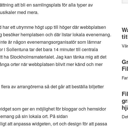
web
tning att bli en samlingsplats för alla typer av
musikaler med mera.
ed har ett utrymme högt upp till höger där webbplatsen
Wa
 jag besöker hemplatsen och där listar lokala evenemang.
ti
n inte är någon evenemangsorganisatör som lämnar
Vär
 i Sollentuna tar det bara 14 minuter till centrala
att ha Stockholmsmaterialet. Jag kan tänka mig att det
Gr
många orter när webbplatsen blivit mer känd och mer
Fi
Far
ra av arrangörerna så det går att beställa biljetter
Fi
gr
hj
idget som ger en möjlighet för bloggar och hemsidor
nemang på sin lokala ort. På sidan
Det
igt att anpassa widgeten, ort och design för att passa