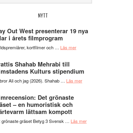
bplatsen
NYTT
y Out West presenterar 19 nya
tlar i årets filmprogram
om
ldspremiärer, kortfilmer och …
Läs mer
Way
Out
attis Shahab Mehrabi till
West
lmstadens Kulturs stipendium
presenterar
om
bror Ali och jag (2026). Shahab …
Läs mer
19
Grattis
nya
Shahab
lmrecension: Det grönaste
titlar
Mehrabi
äset – en humoristisk och
i
till
ärtevarm lättsam kompott
årets
Filmstadens
filmprogram
om
 grönaste gräset Betyg 3 Svensk …
Läs mer
Kulturs
Filmrecension:
stipendium