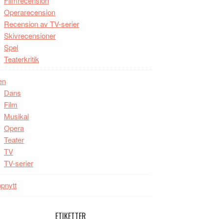
Filmrecension
Operarecension
Recension av TV-serier
Skivrecensioner
Spel
Teaterkritik
en
Dans
Film
Musikal
Opera
Teater
TV
TV-serier
pnytt
ETIKETTER