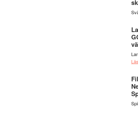
sk
Svä
La
G
vä
La
Lä
Fi
Ne
Sp
Sp