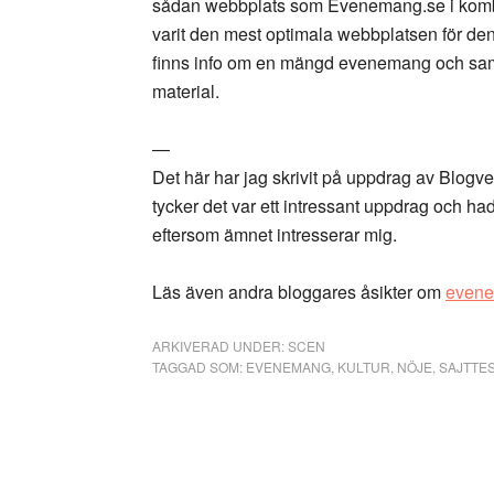
sådan webbplats som Evenemang.se i kombi
varit den mest optimala webbplatsen för den 
finns info om en mängd evenemang och samti
material.
—
Det här har jag skrivit på uppdrag av Blogve
tycker det var ett intressant uppdrag och ha
eftersom ämnet intresserar mig.
Läs även andra bloggares åsikter om
even
ARKIVERAD UNDER:
SCEN
TAGGAD SOM:
EVENEMANG
,
KULTUR
,
NÖJE
,
SAJTTE