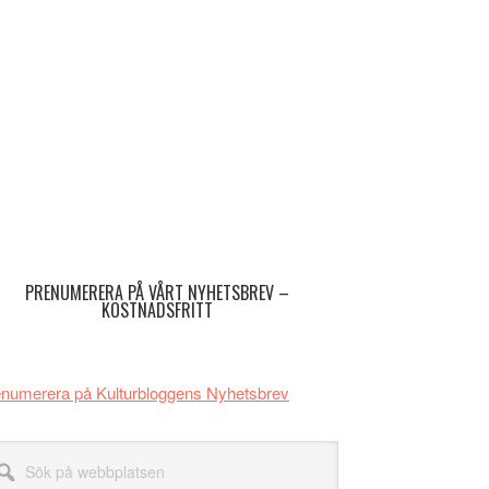
imärt
dofält
PRENUMERERA PÅ VÅRT NYHETSBREV –
KOSTNADSFRITT
numerera på Kulturbloggens Nyhetsbrev
k