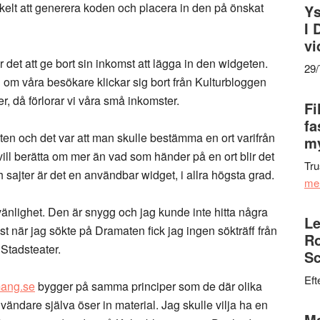
kelt att generera koden och placera in den på önskat
Ys
I 
vi
 det att ge bort sin inkomst att lägga in den widgeten.
29
ch om våra besökare klickar sig bort från Kulturbloggen
er, då förlorar vi våra små inkomster.
Fi
fa
n och det var att man skulle bestämma en ort varifrån
my
ill berätta om mer än vad som händer på en ort blir det
Tru
h sajter är det en användbar widget, i allra högsta grad.
me
änlighet. Den är snygg och jag kunde inte hitta några
Le
t när jag sökte på Dramaten fick jag ingen sökträff från
Ro
Stadsteater.
Sc
Eft
ang.se
bygger på samma principer som de där olika
vändare själva öser in material. Jag skulle vilja ha en
Ma