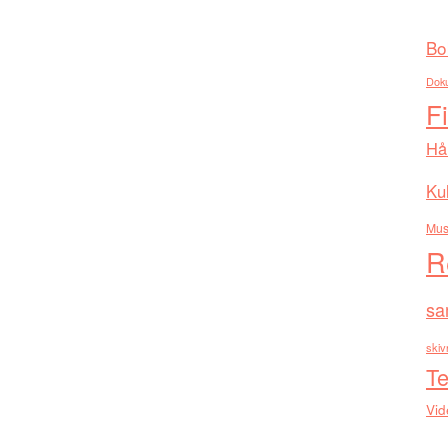
Bo
Dok
F
Hå
Kul
Mus
R
sa
skiv
Te
Vid