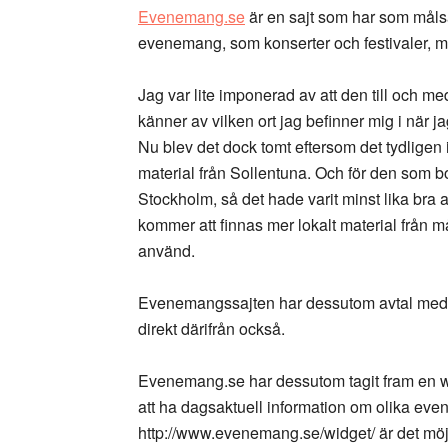
Evenemang.se
är en sajt som har som målsät
evenemang, som konserter och festivaler, 
Jag var lite imponerad av att den till och m
känner av vilken ort jag befinner mig i när
Nu blev det dock tomt eftersom det tydlige
material från Sollentuna. Och för den som bor
Stockholm, så det hade varit minst lika bra 
kommer att finnas mer lokalt material från 
använd.
Evenemangssajten har dessutom avtal med fle
direkt därifrån också.
Evenemang.se har dessutom tagit fram en w
att ha dagsaktuell information om olika eve
http://www.evenemang.se/widget/ är det möjl