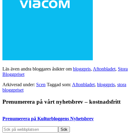
Läs även andra bloggares åsikter om
bloggpris
,
Aftonbladet
,
Stora
Bloggpriset
Arkiverad under:
Scen
Taggad som:
Aftonbladet
,
bloggpris
,
stora
bloggpriset
Primärt
Prenumerera på vårt nyhetsbrev – kostnadsfritt
sidofält
Prenumerera på Kulturbloggens Nyhetsbrev
Sök
på