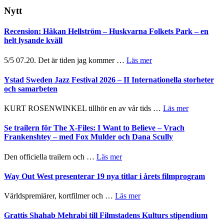
webbplatsen
Nytt
Recension: Håkan Hellström – Huskvarna Folkets Park – en
helt lysande kväll
om
5/5 07.20. Det är tiden jag kommer …
Läs mer
Recension:
Håkan
Ystad Sweden Jazz Festival 2026 – II Internationella storheter
Hellström
och samarbeten
–
Huskvarna
om
KURT ROSENWINKEL tillhör en av vår tids …
Läs mer
Folkets
Ystad
Park
Sweden
Se trailern för The X-Files: I Want to Believe – Vrach
–
Jazz
Frankenshtey – med Fox Mulder och Dana Scully
en
Festival
helt
2026
om
Den officiella trailern och …
Läs mer
lysande
–
Se
kväll
II
trailern
Way Out West presenterar 19 nya titlar i årets filmprogram
Internatione
för
storheter
The
om
Världspremiärer, kortfilmer och …
Läs mer
och
X-
Way
samarbeten
Files:
Out
Grattis Shahab Mehrabi till Filmstadens Kulturs stipendium
I
West