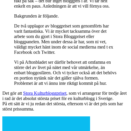
rakt på sak – det blir inget bloggpris i år. Vi tar helt
enkelt en paus. Anledningen är att vi vill förnya oss.
Bakgrunden är följande.
De två upplagor av bloggpriset som genomförts har
varit fantastiska. Vi är mycket tacksamma över det
arbete som du gjort i Stora Bloggpriset eller
bloggpanelen. Men under dessa år har, som ni vet,
väldigt mycket hänt inom de social medierna med t ex
Facebook och Twitter.
Vi på Aftonbladet ser därför behovet att omfamna en
större del av livet på nätet med vår utmärkelse, än
enbart bloggosfären. Och vi tycker också att det behövs
en portion nytänk när det gäller själva formen.
Problemet är att vi ännu inte riktigt kommit på hur.
Det gör att
Stora Kulturbloggpriset
, som vi arrangerar för tredje året
i rad är det absolut största priset för en kulturblogg i Sverige.
På ett sätt är vi ju redan det största, eftersom vi är det pris som har
störst prissumma.