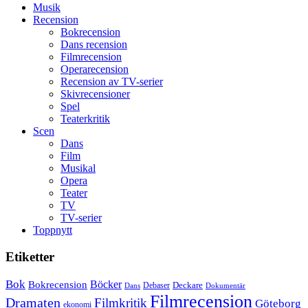
Musik
Recension
Bokrecension
Dans recension
Filmrecension
Operarecension
Recension av TV-serier
Skivrecensioner
Spel
Teaterkritik
Scen
Dans
Film
Musikal
Opera
Teater
TV
TV-serier
Toppnytt
Etiketter
Bok
Bokrecension
Böcker
Deckare
Debaser
Dokumentär
Dans
Filmrecension
Dramaten
Filmkritik
Göteborg
ekonomi