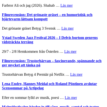
Want
presenterar
om
Farbror Ali och jag (2026). Shahab …
Läs mer
to
19
Grattis
Believe
nya
Shahab
Filmrecension: Det grönaste gräset – en humoristisk och
–
titlar
Mehrabi
hjärtevarm lättsam kompott
Vrach
i
till
Frankenshtey
årets
Filmstadens
–
om
Det grönaste gräset Betyg 3 Svensk …
Läs mer
filmprogram
Kulturs
med
Filmrecension:
stipendium
Fox
Det
Ystad Sweden Jazz Festival 2026 – I Delvis bortom genrens
Mulder
grönaste
vidsträckta terräng
och
gräset
Dana
–
om
29/7 - 2/8 Hemkommen från Österlen …
Läs mer
Scully
en
Ystad
humoristisk
Sweden
Filmrecension: Trustorhärvan – fascinerande, spännande och
och
Jazz
ger mycket att tänka på
hjärtevarm
Festival
lättsam
2026
om
Trustorhärvan Betyg 4 Premiär på Netflix …
Läs mer
kompott
–
Filmrecension:
I
Trustorhärvan
Lena Endre, Hannes Meidal och Roland Pöntinen avslutar
Delvis
–
Scensommar på Artipelag
bortom
fascinerande,
genrens
spännande
om
Efter en sommar fylld av musik, poesi …
Läs mer
vidsträckta
och
Lena
terräng
ger
Endre,
Malmöfestivalen bjuder in till sång, musik, samtal och teater