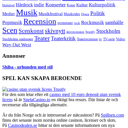
Konserter
Hårdrock
indie
Kulturpolitik
Kultur
Konst
Hultsfred
Musik
Politik
Musikfestival
Medier
Musikvideo
Opera
Recension
samhälle
Popmusik
Rockmusik
recensioner
rock
Scen
skivnytt
Scenkonst
Stockholm
skivrecension
Spotify
Teater
Teaterkritik
Video
Stockholms stadsteater
tv
Teaterrecension
TV-serie
Way Out West
Annonser
Shiba - urhunden med stil
SPEL KAN SKAPA BEROENDE
För den som letar efter ett
casino med 10 euro deposit utan svensk
licens
så är
SpelaCasino.io
en riktigt bra resurs. Där listar de och
recenserar alla tillgängliga alternativ.
Är du från Norge och är intresserad av nätcasinon? På
Spillsen.com
finns det senaste inom norska online casinon, licenser och slots.
På
Casinodealen.se
hittar ni den senaste informationen om nya