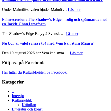
mycket
Hannes
att
Meidal
om
Under Malmöfestivalen bjuder Malmö …
Läs mer
tänka
och
Malmöfestivalen
på
Roland
bjuder
Filmrecension: The Shadow´s Edge – rolig och spännande med
Pöntinen
in
en Jackie Chan i storform
avslutar
till
Scensommar
sång,
om
The Shadow´s Edge Betyg 4 Svensk …
Läs mer
på
musik,
Filmrecension:
Artipelag
samtal
The
Nu börjar valet synas i tv4 med Vem kan styra Mauri?
och
Shadow
teater
´s
om
Den 10 augusti 2026 har Vem kan styra …
Läs mer
Edge
Nu
–
börjar
Följ oss på Facebook
rolig
valet
och
synas
Här hittar du Kulturbloggen på Facebook.
spännande
i
med
tv4
Kategorier
en
med
Jackie
Vem
Chan
..
kan
i
Intervju
styra
storform
Kulturpolitik
Mauri?
Krönikor
Litteratur och konst