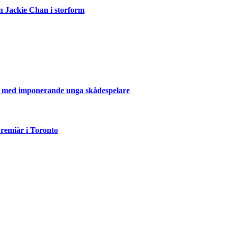
n Jackie Chan i storform
er med imponerande unga skådespelare
emiär i Toronto
but