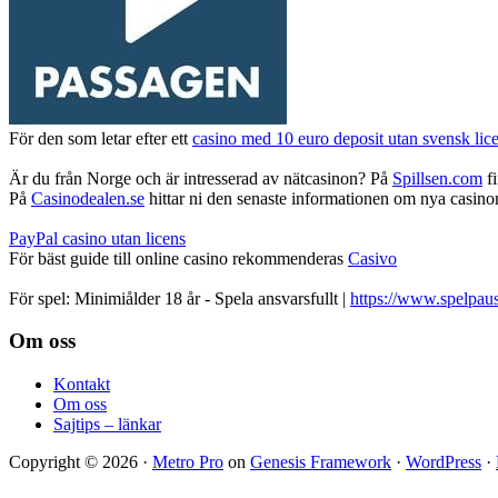
För den som letar efter ett
casino med 10 euro deposit utan svensk lic
Är du från Norge och är intresserad av nätcasinon? På
Spillsen.com
fi
På
Casinodealen.se
hittar ni den senaste informationen om nya casinon,
PayPal casino utan licens
För bäst guide till online casino rekommenderas
Casivo
För spel: Minimiålder 18 år - Spela ansvarsfullt |
https://www.spelpaus
Footer
Om oss
Kontakt
Om oss
Sajtips – länkar
Copyright © 2026 ·
Metro Pro
on
Genesis Framework
·
WordPress
·