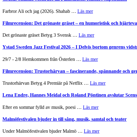
I
West
Want
presenterar
om
Farbror Ali och jag (2026). Shahab …
Läs mer
to
19
Grattis
Believe
nya
Shahab
Filmrecension: Det grönaste gräset – en humoristisk och hjärte
–
titlar
Mehrabi
Vrach
i
till
Frankenshtey
om
Det grönaste gräset Betyg 3 Svensk …
Läs mer
årets
Filmstadens
–
Filmrecension:
filmprogram
Kulturs
med
Det
Ystad Sweden Jazz Festival 2026 – I Delvis bortom genrens vidst
stipendium
Fox
grönaste
Mulder
gräset
om
29/7 - 2/8 Hemkommen från Österlen …
Läs mer
och
–
Ystad
Dana
en
Sweden
Filmrecension: Trustorhärvan – fascinerande, spännande och ge
Scully
humoristisk
Jazz
och
Festival
om
Trustorhärvan Betyg 4 Premiär på Netflix …
Läs mer
hjärtevarm
2026
Filmrecension:
lättsam
–
Trustorhärvan
Lena Endre, Hannes Meidal och Roland Pöntinen avslutar Scen
kompott
I
–
Delvis
fascinerande,
om
Efter en sommar fylld av musik, poesi …
Läs mer
bortom
spännande
Lena
genrens
och
Endre,
Malmöfestivalen bjuder in till sång, musik, samtal och teater
vidsträckta
ger
Hannes
terräng
mycket
Meidal
om
Under Malmöfestivalen bjuder Malmö …
Läs mer
att
och
Malmöfestivalen