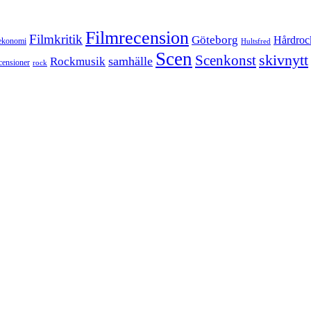
Filmrecension
Filmkritik
Göteborg
Hårdroc
ekonomi
Hultsfred
Scen
skivnytt
Scenkonst
samhälle
Rockmusik
censioner
rock