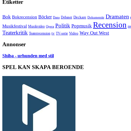
Etiketter
Dramaten
Bok
Bokrecension
Böcker
Deckare
Debaser
Dokumentär
Dans
Recension
Politik
Popmusik
Musikfestival
Musikvideo
re
Opera
Teaterkritik
Way Out West
Video
tv
Teaterrecension
TV-serie
Annonser
Shiba - urhunden med stil
SPEL KAN SKAPA BEROENDE