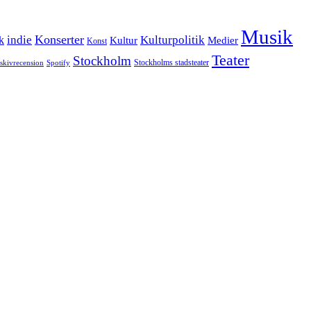
Musik
Konserter
k
indie
Kulturpolitik
Kultur
Medier
Konst
Teater
Stockholm
Stockholms stadsteater
skivrecension
Spotify