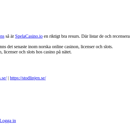
ens
så är
SpelaCasino.io
en riktigt bra resurs. Där listar de och recenserar
nns det senaste inom norska online casinon, licenser och slots.
 licenser och slots hos casino på nätet.
.se/
|
https://stodlinjen.se/
Logga in