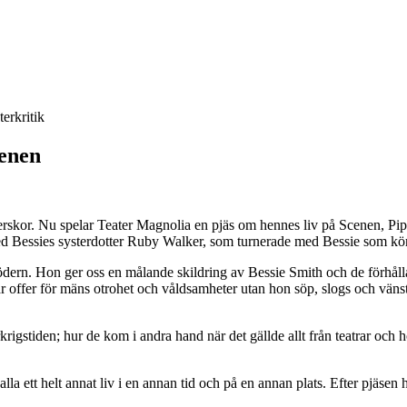
terkritik
cenen
erskor. Nu spelar Teater Magnolia en pjäs om hennes liv på Scenen, Pi
ed Bessies systerdotter Ruby Walker, som turnerade med Bessie som kör-
ödern. Hon ger oss en målande skildring av Bessie Smith och de förhålla
r offer för mäns otrohet och våldsamheter utan hon söp, slogs och vänst
krigstiden; hur de kom i andra hand när det gällde allt från teatrar och 
lla ett helt annat liv i en annan tid och på en annan plats. Efter pjäsen