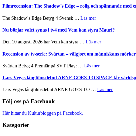
tänka
Roland
bjuder
Filmrecension: The Shadow´s Edge – rolig och spännande med e
på
Pöntinen
in
avslutar
till
om
The Shadow´s Edge Betyg 4 Svensk …
Läs mer
Scensommar
sång,
Filmrecension:
på
musik,
The
Nu börjar valet synas i tv4 med Vem kan styra Mauri?
Artipelag
samtal
Shadow
och
´s
om
Den 10 augusti 2026 har Vem kan styra …
Läs mer
teater
Edge
Nu
–
börjar
Recension av tv-serie: Svärtan – välgjort om människans mörk
rolig
valet
och
synas
om
Svärtan Betyg 4 Premiär på SVT Play: …
Läs mer
spännande
i
Recension
med
tv4
av
Lars Vegas långfilmsdebut ARNE GOES TO SPACE får världspr
en
med
tv-
Jackie
Vem
serie:
Chan
om
Lars Vegas långfilmsdebut ARNE GOES TO …
Läs mer
kan
Svärtan
i
Lars
styra
–
storform
Vegas
Följ oss på Facebook
Mauri?
välgjort
långfilmsde
om
ARNE
Här hittar du Kulturbloggen på Facebook.
människans
GOES
mörker
TO
Kategorier
med
SPACE
imponerande
får