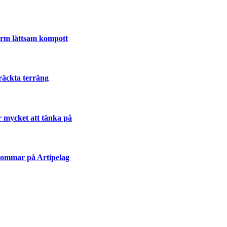
varm lättsam kompott
räckta terräng
r mycket att tänka på
sommar på Artipelag