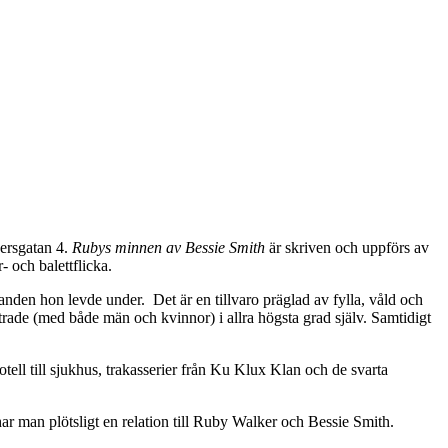
persgatan 4.
Rubys minnen av Bessie Smith
är skriven och uppförs av
 och balettflicka.
nden hon levde under. Det är en tillvaro präglad av fylla, våld och
rade (med både män och kvinnor) i allra högsta grad själv. Samtidigt
hotell till sjukhus, trakasserier från Ku Klux Klan och de svarta
 har man plötsligt en relation till Ruby Walker och Bessie Smith.