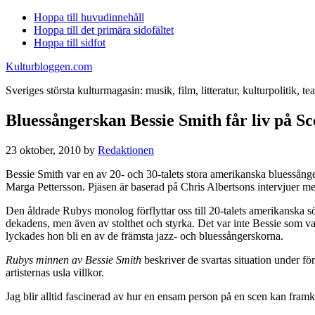
Hoppa till huvudinnehåll
Hoppa till det primära sidofältet
Hoppa till sidfot
Kulturbloggen.com
Sveriges största kulturmagasin: musik, film, litteratur, kulturpolitik, tea
Bluessångerskan Bessie Smith får liv på S
23 oktober, 2010
by
Redaktionen
Bessie Smith var en av 20- och 30-talets stora amerikanska bluessång
Marga Pettersson. Pjäsen är baserad på Chris Albertsons intervjuer m
Den åldrade Rubys monolog förflyttar oss till 20-talets amerikanska s
dekadens, men även av stolthet och styrka. Det var inte Bessie som va
lyckades hon bli en av de främsta jazz- och bluessångerskorna.
Rubys minnen av Bessie Smith
beskriver de svartas situation under för
artisternas usla villkor.
Jag blir alltid fascinerad av hur en ensam person på en scen kan framka