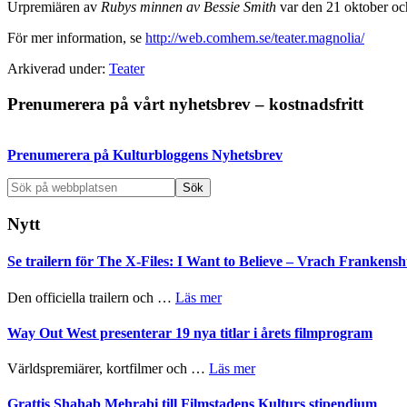
Urpremiären av
Rubys minnen av Bessie Smith
var den 21 oktober oc
För mer information, se
http://web.comhem.se/teater.magnolia/
Arkiverad under:
Teater
Primärt
Prenumerera på vårt nyhetsbrev – kostnadsfritt
sidofält
Prenumerera på Kulturbloggens Nyhetsbrev
Sök
på
webbplatsen
Nytt
Se trailern för The X-Files: I Want to Believe – Vrach Franken
om
Den officiella trailern och …
Läs mer
Se
trailern
Way Out West presenterar 19 nya titlar i årets filmprogram
för
The
om
Världspremiärer, kortfilmer och …
Läs mer
X-
Way
Files:
Out
Grattis Shahab Mehrabi till Filmstadens Kulturs stipendium