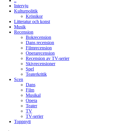
unga
..
världspremi
skådespelare
Intervju
i
Kulturpolitik
Toronto
Krönikor
Litteratur och konst
Musik
Recension
Bokrecension
Dans recension
Filmrecension
Operarecension
Recension av TV-serier
Skivrecensioner
Spel
Teaterkritik
Scen
Dans
Film
Musikal
Opera
Teater
TV
TV-serier
Toppnytt