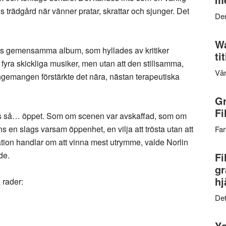
s trädgård när vänner pratar, skrattar och sjunger. Det
Den
Wa
ds gemensamma album, som hyllades av kritiker
ti
 fyra skickliga musiker, men utan att den stillsamma,
Vär
angemangen förstärkte det nära, nästan terapeutiska
Gr
Fi
änns så… öppet. Som om scenen var avskaffad, som om
 en slags varsam öppenhet, en vilja att trösta utan att
Far
tion handlar om att vinna mest utrymme, valde Norlin
ade.
Fi
gr
hj
 rader:
Det
Ys