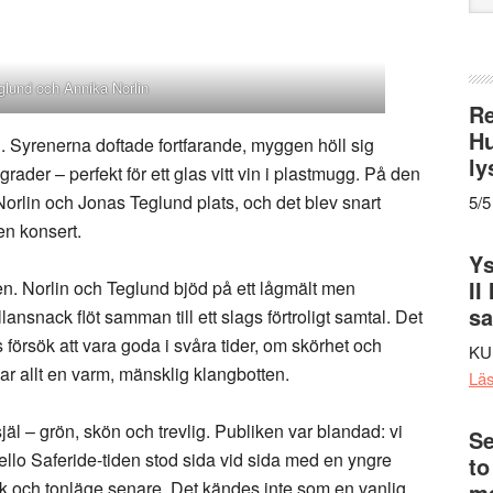
web
glund och Annika Norlin
Re
Hu
d. Syrenerna doftade fortfarande, myggen höll sig
ly
rader – perfekt för ett glas vitt vin i plastmugg. På den
Norlin och Jonas Teglund plats, och det blev snart
5/5
 en konsert.
Ys
II
liken. Norlin och Teglund bjöd på ett lågmält men
s
snack flöt samman till ett slags förtroligt samtal. Det
försök att vara goda i svåra tider, om skörhet och
KU
bar allt en varm, mänsklig klangbotten.
Lä
jäl – grön, skön och trevlig. Publiken var blandad: vi
Se
ello Saferide-tiden stod sida vid sida med en yngre
to
 och tonläge senare. Det kändes inte som en vanlig
me