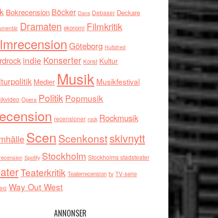
k
Böcker
Bokrecension
Deckare
Debaser
Dans
Dramaten
Filmkritik
umentär
ekonomi
ilmrecension
Göteborg
Hultsfred
indie
Konserter
rdrock
Kultur
Konst
Musik
turpolitik
Musikfestival
Medier
Politik
Popmusik
ikvideo
Opera
ecension
Rockmusik
recensioner
rock
Scen
skivnytt
Scenkonst
mhälle
Stockholm
Stockholms stadsteater
recension
Spotify
ater
Teaterkritik
tv
Teaterrecension
TV-serie
Way Out West
eo
ANNONSER