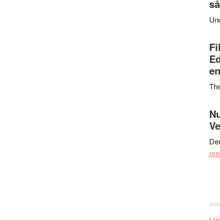
så
Un
Fi
Ed
en
Th
Nu
Ve
Den
me
Här