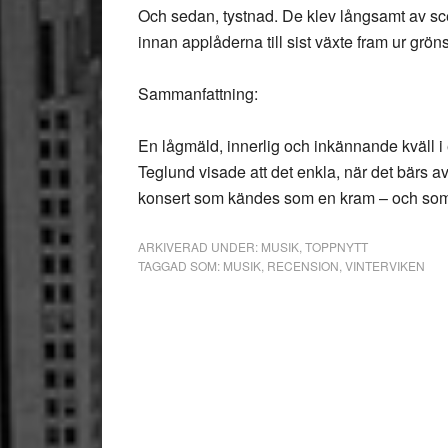
Och sedan, tystnad. De klev långsamt av sce
innan applåderna till sist växte fram ur grö
Sammanfattning:
En lågmäld, innerlig och inkännande kväll i
Teglund visade att det enkla, när det bärs av
konsert som kändes som en kram – och som s
ARKIVERAD UNDER:
MUSIK
,
TOPPNYTT
TAGGAD SOM:
MUSIK
,
RECENSION
,
VINTERVIKEN