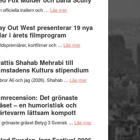
2026
kväll
om
 officiella trailern och …
Läs mer
–
Se
II
trailern
y Out West presenterar 19 nya
Internationella
för
tlar i årets filmprogram
storheter
The
och
om
ldspremiärer, kortfilmer och …
Läs mer
X-
samarbeten
Way
Files:
Out
attis Shahab Mehrabi till
I
West
lmstadens Kulturs stipendium
Want
presenterar
to
om
bror Ali och jag (2026). Shahab …
Läs mer
19
Believe
Grattis
nya
–
Shahab
lmrecension: Det grönaste
titlar
Vrach
Mehrabi
äset – en humoristisk och
i
Frankenshtey
till
ärtevarm lättsam kompott
årets
–
Filmstadens
filmprogram
med
om
 grönaste gräset Betyg 3 Svensk …
Läs mer
Kulturs
Fox
Filmrecension:
stipendium
Mulder
Det
tad Sweden Jazz Festival 2026 –