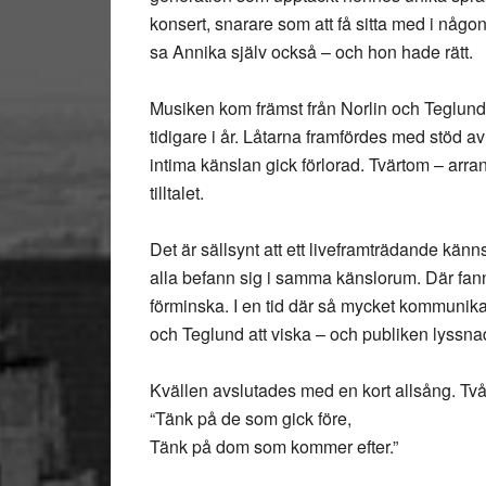
konsert, snarare som att få sitta med i någon
sa Annika själv också – och hon hade rätt.
Musiken kom främst från Norlin och Teglun
tidigare i år. Låtarna framfördes med stöd av
intima känslan gick förlorad. Tvärtom – arr
tilltalet.
Det är sällsynt att ett liveframträdande k
alla befann sig i samma känslorum. Där fanns
förminska. I en tid där så mycket kommunika
och Teglund att viska – och publiken lyssn
Kvällen avslutades med en kort allsång. Två
“Tänk på de som gick före,
Tänk på dom som kommer efter.”