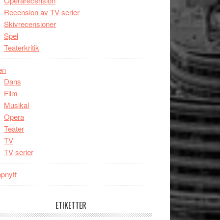
Operarecension
Recension av TV-serier
Skivrecensioner
Spel
Teaterkritik
en
Dans
Film
Musikal
Opera
Teater
TV
TV-serier
pnytt
ETIKETTER