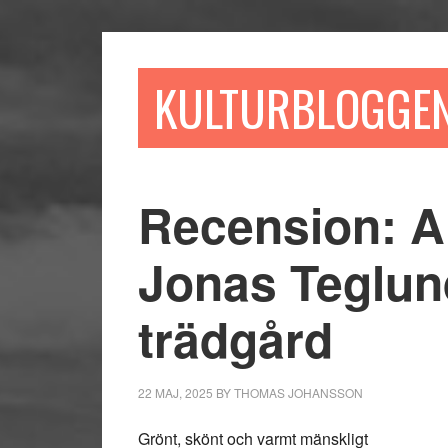
Hoppa
Hoppa
Hoppa
till
till
till
huvudinnehåll
det
sidfot
KULTURBLOGGE
primära
sidofältet
Recension: A
Jonas Teglund
trädgård
22 MAJ, 2025
BY
THOMAS JOHANSSON
Grönt, skönt och varmt mänskligt