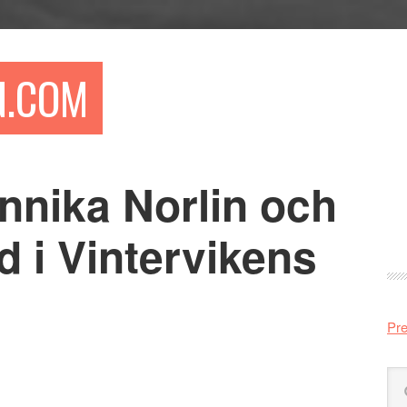
N.COM
nnika Norlin och
Pr
si
 i Vintervikens
Pre
Sö
på