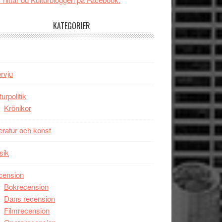
tv4
Jackie
med
Chan
KATEGORIER
Vem
i
kan
storform
styra
Mauri?
ervju
turpolitik
Krönikor
teratur och konst
sik
cension
Bokrecension
Dans recension
Filmrecension