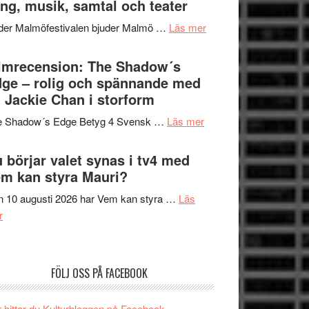
ng, musik, samtal och teater
att
Meidal
tänka
om
der Malmöfestivalen bjuder Malmö …
Läs mer
och
på
Malmöfestivalen
Roland
bjuder
lmrecension: The Shadow´s
Pöntinen
in
ge – rolig och spännande med
avslutar
till
 Jackie Chan i storform
Scensommar
sång,
på
om
e Shadow´s Edge Betyg 4 Svensk …
Läs mer
musik,
Artipelag
Filmrecension:
samtal
The
 börjar valet synas i tv4 med
och
Shadow
m kan styra Mauri?
teater
´s
 10 augusti 2026 har Vem kan styra …
Läs
Edge
om
r
–
Nu
rolig
börjar
och
valet
spännande
FÖLJ OSS PÅ FACEBOOK
synas
med
i
en
 hittar du Kulturbloggen på Facebook.