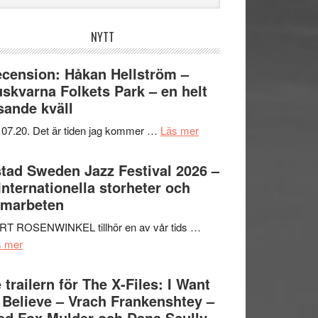
bplatsen
NYTT
cension: Håkan Hellström –
skvarna Folkets Park – en helt
sande kväll
om
 07.20. Det är tiden jag kommer …
Läs mer
Recension:
Håkan
tad Sweden Jazz Festival 2026 –
Hellström
 Internationella storheter och
–
amarbeten
Huskvarna
RT ROSENWINKEL tillhör en av vår tids …
Folkets
om
s mer
Park
Ystad
–
Sweden
 trailern för The X-Files: I Want
en
Jazz
 Believe – Vrach Frankenshtey –
helt
Festival
d Fox Mulder och Dana Scully
lysande