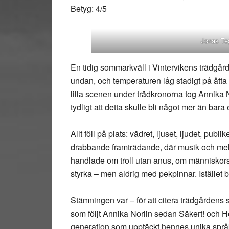
Betyg: 4/5
Jonas Te
En tidig sommarkväll i Vintervikens trädgår
undan, och temperaturen låg stadigt på åtta g
lilla scenen under trädkronorna tog Annika 
tydligt att detta skulle bli något mer än bara
Allt föll på plats: vädret, ljuset, ljudet, pub
drabbande framträdande, där musik och mellan
handlade om troll utan anus, om människors 
styrka – men aldrig med pekpinnar. Istället 
Stämningen var – för att citera trädgårdens s
som följt Annika Norlin sedan Säkert! och H
generation som upptäckt hennes unika språk