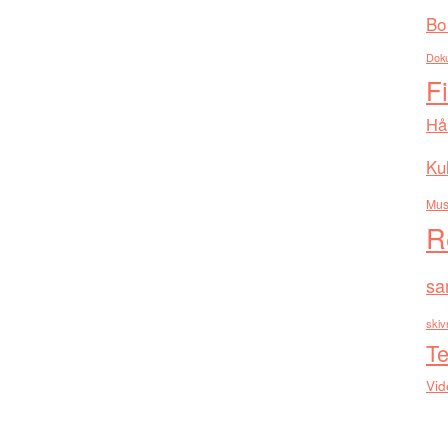
Bo
Dok
F
Hå
Kul
Mus
R
sa
skiv
Te
Vid