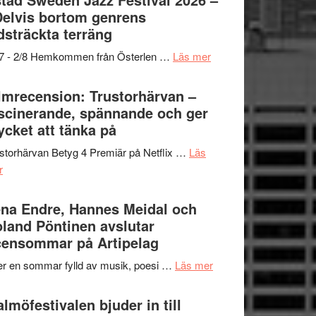
och
grönaste
Delvis bortom genrens
Dana
gräset
dsträckta terräng
Scully
–
om
/7 - 2/8 Hemkommen från Österlen …
Läs mer
en
Ystad
humoristisk
Sweden
lmrecension: Trustorhärvan –
och
Jazz
scinerande, spännande och ger
hjärtevarm
Festival
cket att tänka på
lättsam
2026
kompott
storhärvan Betyg 4 Premiär på Netflix …
Läs
–
om
r
I
Filmrecension:
Delvis
Trustorhärvan
na Endre, Hannes Meidal och
bortom
–
land Pöntinen avslutar
genrens
fascinerande,
ensommar på Artipelag
vidsträckta
spännande
terräng
om
er en sommar fylld av musik, poesi …
Läs mer
och
Lena
ger
Endre,
lmöfestivalen bjuder in till
mycket
Hannes