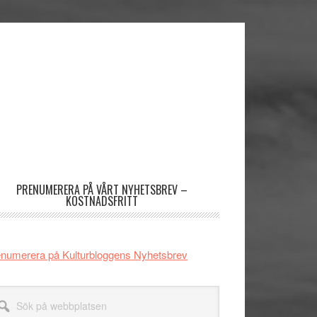
imärt
dofält
PRENUMERERA PÅ VÅRT NYHETSBREV –
KOSTNADSFRITT
numerera på Kulturbloggens Nyhetsbrev
k