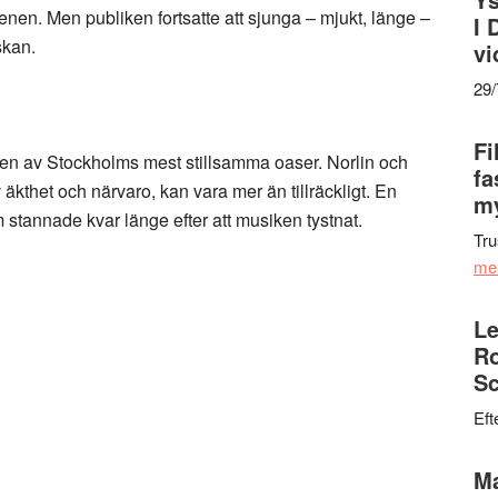
nen. Men publiken fortsatte att sjunga – mjukt, länge –
I 
nskan.
vi
29
Fi
 en av Stockholms mest stillsamma oaser. Norlin och
fa
 äkthet och närvaro, kan vara mer än tillräckligt. En
my
tannade kvar länge efter att musiken tystnat.
Tru
me
Le
Ro
Sc
Eft
Ma