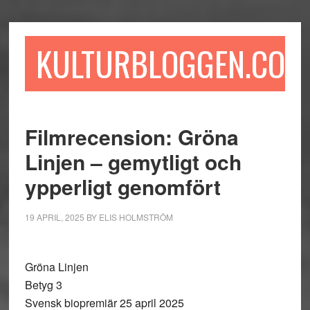
Hoppa
Hoppa
Hoppa
till
till
till
huvudinnehåll
det
sidfot
KULTURBLOGGEN.COM
primära
sidofältet
Filmrecension: Gröna
Linjen – gemytligt och
ypperligt genomfört
19 APRIL, 2025
BY
ELIS HOLMSTRÖM
Gröna Linjen
Betyg 3
Svensk biopremiär 25 april 2025