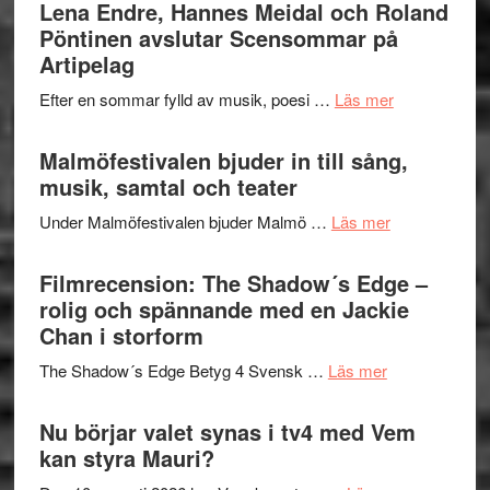
Trustorhä
Lena Endre, Hannes Meidal och Roland
Delvis
–
Pöntinen avslutar Scensommar på
bortom
fascineran
Artipelag
genrens
spännand
vidsträckta
om
Efter en sommar fylld av musik, poesi …
Läs mer
och
terräng
Lena
ger
Endre,
Malmöfestivalen bjuder in till sång,
mycket
Hannes
musik, samtal och teater
att
Meidal
tänka
om
Under Malmöfestivalen bjuder Malmö …
Läs mer
och
på
Malmöfestiva
Roland
bjuder
Filmrecension: The Shadow´s Edge –
Pöntinen
in
rolig och spännande med en Jackie
avslutar
till
Chan i storform
Scensommar
sång,
på
om
The Shadow´s Edge Betyg 4 Svensk …
Läs mer
musik,
Artipelag
Filmrecension
samtal
The
Nu börjar valet synas i tv4 med Vem
och
Shadow
kan styra Mauri?
teater
´s