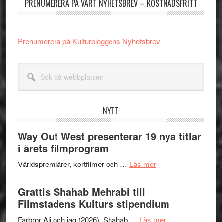
PRENUMERERA PÅ VÅRT NYHETSBREV – KOSTNADSFRITT
Prenumerera på Kulturbloggens Nyhetsbrev
Sök
på
webbplatsen
NYTT
Way Out West presenterar 19 nya titlar
i årets filmprogram
om
Världspremiärer, kortfilmer och …
Läs mer
Way
Out
Grattis Shahab Mehrabi till
West
Filmstadens Kulturs stipendium
presenterar
om
Farbror Ali och jag (2026). Shahab …
Läs mer