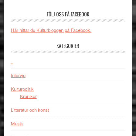
unga
Spider-
får
skådespelar
Man:
världs
FÖLJ OSS PÅ FACEBOOK
Brand
i
New
Toront
Här hittar du Kulturbloggen på Facebook.
Day
–
KATEGORIER
kan
vara
den
..
bästa
Intervju
Spider-
Man
Kulturpolitik
filmen
Krönikor
någonsin
Litteratur och konst
Musik