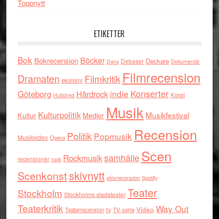
Toppnytt
ETIKETTER
Bok
Böcker
Bokrecension
Deckare
Debaser
Dokumentär
Dans
Filmrecension
Dramaten
Filmkritik
ekonomi
indie
Konserter
Göteborg
Hårdrock
Konst
Hultsfred
Musik
Kulturpolitik
Musikfestival
Kultur
Medier
Recension
Politik
Popmusik
Musikvideo
Opera
Scen
samhälle
Rockmusik
recensioner
rock
skivnytt
Scenkonst
skivrecension
Spotify
Teater
Stockholm
Stockholms stadsteater
Teaterkritik
Way Out
tv
Video
Teaterrecension
TV-serie