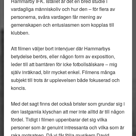
Hammarby IFK. Istället är det en bred studie i
vardagliga människoliv och hur den – för flera av
personerna, svåra vardagen får mening av
gemenskapen och entusiasmen som kopplas till
klubben.
Att filmen väljer bort intervjuer där Hammarbys
betydelse berörs, eller någon form av exposition,
leder till att barriären för icke fotbollsälskare – mig
själv inräknad, blir mycket enkel. Filmens många
subjekt till trots är upplevelsen både fokuserad och
koncis.
Med det sagt finns det också brister som grundar sig i
den lastgamla klyschan att mer inte alltid är till någon
fördel. Tidigt i filmen uppenbarar det sig vilka
personer som är genuint intressanta och vilka som är
raka motsatsen. Då vi får följa musikern David