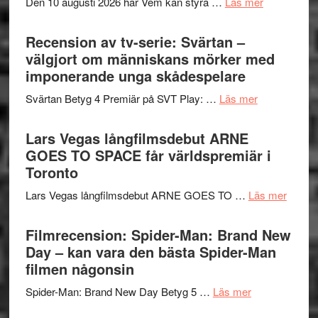
om
Den 10 augusti 2026 har Vem kan styra …
Läs mer
Edge
Nu
–
börjar
Recension av tv-serie: Svärtan –
rolig
valet
välgjort om människans mörker med
och
synas
imponerande unga skådespelare
spännande
i
med
om
Svärtan Betyg 4 Premiär på SVT Play: …
Läs mer
tv4
en
Recension
med
Jackie
av
Lars Vegas långfilmsdebut ARNE
Vem
Chan
tv-
GOES TO SPACE får världspremiär i
kan
i
serie:
Toronto
styra
storform
Svärtan
Mauri?
om
Lars Vegas långfilmsdebut ARNE GOES TO …
Läs mer
–
Lars
välgjort
Vegas
Filmrecension: Spider-Man: Brand New
om
långfi
Day – kan vara den bästa Spider-Man
människans
ARNE
filmen någonsin
mörker
GOES
med
om
Spider-Man: Brand New Day Betyg 5 …
Läs mer
TO
imponerande
Filmrecension
SPAC