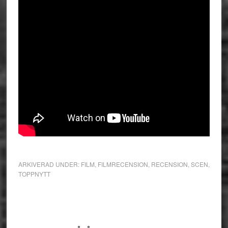
ARKIVERAD UNDER:
FILM
,
FILMRECENSION
,
RECENSION
,
SCEN
,
TOPPNYTT
Primärt
sidofält