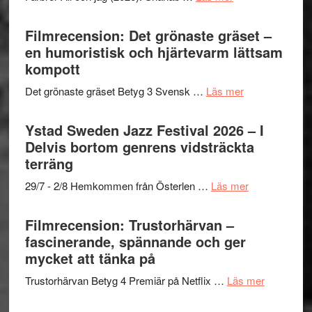
19
Grattis
nya
Shahab
Filmrecension: Det grönaste gräset –
titlar
Mehrabi
en humoristisk och hjärtevarm lättsam
i
till
kompott
årets
Filmstadens
filmprogram
om
Det grönaste gräset Betyg 3 Svensk …
Läs mer
Kulturs
Filmrecension:
stipendium
Det
Ystad Sweden Jazz Festival 2026 – I
grönaste
Delvis bortom genrens vidsträckta
gräset
terräng
–
om
29/7 - 2/8 Hemkommen från Österlen …
Läs mer
en
Ystad
humoristisk
Sweden
Filmrecension: Trustorhärvan –
och
Jazz
fascinerande, spännande och ger
hjärtevarm
Festival
mycket att tänka på
lättsam
2026
kompott
om
Trustorhärvan Betyg 4 Premiär på Netflix …
Läs mer
–
Filmrecens
I