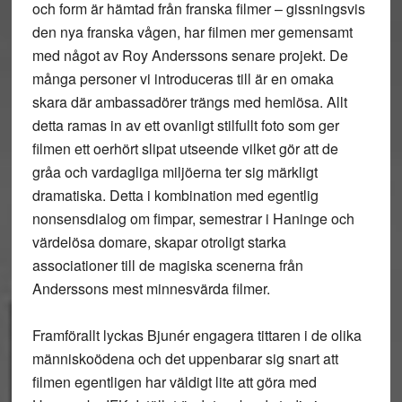
och form är hämtad från franska filmer – gissningsvis
den nya franska vågen, har filmen mer gemensamt
med något av Roy Anderssons senare projekt. De
många personer vi introduceras till är en omaka
skara där ambassadörer trängs med hemlösa. Allt
detta ramas in av ett ovanligt stilfullt foto som ger
filmen ett oerhört slipat utseende vilket gör att de
gråa och vardagliga miljöerna ter sig märkligt
dramatiska. Detta i kombination med egentlig
nonsensdialog om fimpar, semestrar i Haninge och
värdelösa domare, skapar otroligt starka
associationer till de magiska scenerna från
Anderssons mest minnesvärda filmer.
Framförallt lyckas Bjunér engagera tittaren i de olika
människoödena och det uppenbarar sig snart att
filmen egentligen har väldigt lite att göra med