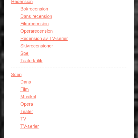
Recension
Bokrecension
Dans recension
Filmrecension
Operarecension
Recension av TV-serier
Skivrecensioner
Spel
Teaterkritik
Scen
Dans
Film
Musikal
Opera
Teater
TV
TV-serier