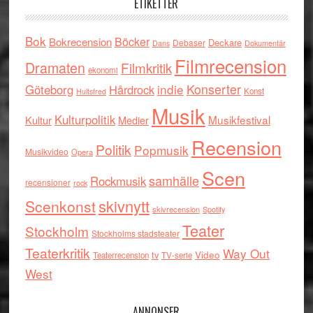
ETIKETTER
Bok
Böcker
Bokrecension
Deckare
Debaser
Dokumentär
Dans
Filmrecension
Dramaten
Filmkritik
ekonomi
indie
Konserter
Göteborg
Hårdrock
Konst
Hultsfred
Musik
Kulturpolitik
Musikfestival
Kultur
Medier
Recension
Politik
Popmusik
Musikvideo
Opera
Scen
samhälle
Rockmusik
recensioner
rock
skivnytt
Scenkonst
skivrecension
Spotify
Teater
Stockholm
Stockholms stadsteater
Teaterkritik
Way Out
tv
Video
Teaterrecension
TV-serie
West
ANNONSER