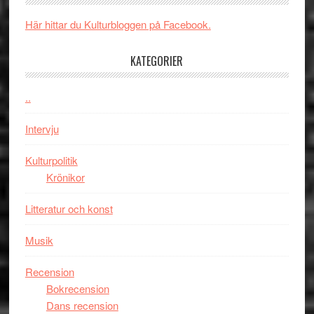
någonsin
när
Här hittar du Kulturbloggen på Facebook.
legendarisk
100-
KATEGORIER
åring
firas
–
..
Wayne
Intervju
Tucker
hyllar
Kulturpolitik
Miles
Krönikor
Davis
på
Litteratur och konst
Utopia
Musik
Recension
Bokrecension
Dans recension