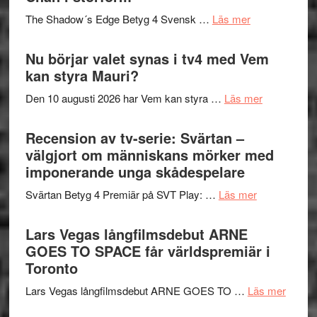
sång,
på
om
The Shadow´s Edge Betyg 4 Svensk …
Läs mer
musik,
Artipelag
Filmrecension
samtal
The
Nu börjar valet synas i tv4 med Vem
och
Shadow
kan styra Mauri?
teater
´s
om
Den 10 augusti 2026 har Vem kan styra …
Läs mer
Edge
Nu
–
börjar
Recension av tv-serie: Svärtan –
rolig
valet
välgjort om människans mörker med
och
synas
imponerande unga skådespelare
spännande
i
med
om
Svärtan Betyg 4 Premiär på SVT Play: …
Läs mer
tv4
en
Recension
med
Jackie
av
Lars Vegas långfilmsdebut ARNE
Vem
Chan
tv-
GOES TO SPACE får världspremiär i
kan
i
serie:
Toronto
styra
storform
Svärtan
Mauri?
om
Lars Vegas långfilmsdebut ARNE GOES TO …
Läs mer
–
Lars
välgjort