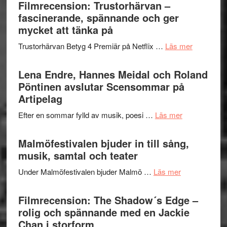
Sweden
Filmrecension: Trustorhärvan –
och
Jazz
fascinerande, spännande och ger
hjärtevarm
Festival
mycket att tänka på
lättsam
2026
kompott
om
Trustorhärvan Betyg 4 Premiär på Netflix …
Läs mer
–
Filmrecens
I
Trustorhä
Lena Endre, Hannes Meidal och Roland
Delvis
–
Pöntinen avslutar Scensommar på
bortom
fascineran
Artipelag
genrens
spännand
vidsträckta
om
Efter en sommar fylld av musik, poesi …
Läs mer
och
terräng
Lena
ger
Endre,
Malmöfestivalen bjuder in till sång,
mycket
Hannes
musik, samtal och teater
att
Meidal
tänka
om
Under Malmöfestivalen bjuder Malmö …
Läs mer
och
på
Malmöfestiva
Roland
bjuder
Filmrecension: The Shadow´s Edge –
Pöntinen
in
rolig och spännande med en Jackie
avslutar
till
Chan i storform
Scensommar