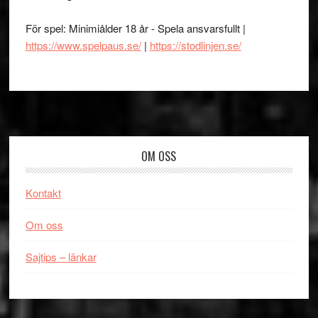
För spel: Minimiålder 18 år - Spela ansvarsfullt |
https://www.spelpaus.se/
|
https://stodlinjen.se/
Footer
OM OSS
Kontakt
Om oss
Sajtips – länkar