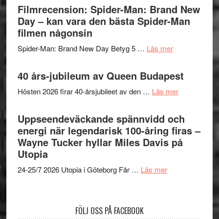
Vegas
Filmrecension: Spider-Man: Brand New
om
långfi
Day – kan vara den bästa Spider-Man
människans
ARNE
filmen någonsin
mörker
GOES
med
om
Spider-Man: Brand New Day Betyg 5 …
Läs mer
TO
imponerande
Filmrecension
SPAC
unga
Spider-
40 års-jubileum av Queen Budapest
får
skådespelar
Man:
världs
om
Hösten 2026 firar 40-årsjubileet av den …
Läs mer
Brand
i
40
New
Toront
års-
Uppseendeväckande spännvidd och
Day
jubileum
energi när legendarisk 100-åring firas –
–
av
Wayne Tucker hyllar Miles Davis på
kan
Queen
Utopia
vara
Budapest
den
om
24-25/7 2026 Utopia i Göteborg Får …
Läs mer
bästa
Uppseendeväck
Spider-
spännvidd
Man
och
FÖLJ OSS PÅ FACEBOOK
filmen
energi