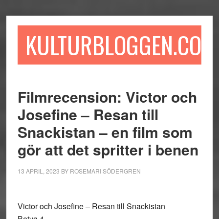
Hoppa
Hoppa
Hoppa
till
till
till
huvudinnehåll
det
sidfot
KULTURBLOGGEN.COM
primära
sidofältet
Filmrecension: Victor och
Josefine – Resan till
Snackistan – en film som
gör att det spritter i benen
13 APRIL, 2023
BY
ROSEMARI SÖDERGREN
Victor och Josefine – Resan till Snackistan
Betyg 4