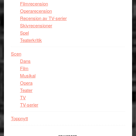
Filmrecension
Operarecension
Recension av TV-serier
Skivrecensioner
Spel
Teaterkritik
Scen
Dans
Film
Musikal
Opera
Teater
TV
TV-serier
Toppnytt