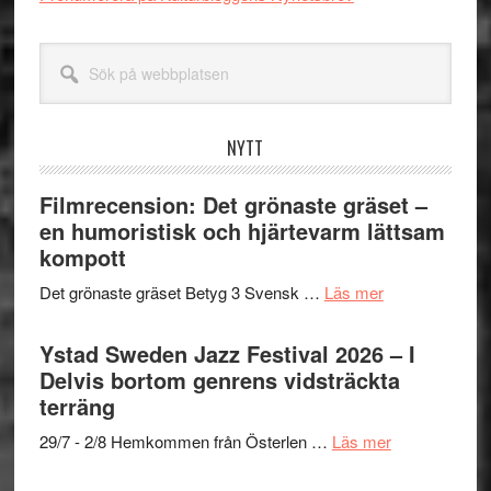
Sök
på
webbplatsen
NYTT
Filmrecension: Det grönaste gräset –
en humoristisk och hjärtevarm lättsam
kompott
om
Det grönaste gräset Betyg 3 Svensk …
Läs mer
Filmrecension:
Det
Ystad Sweden Jazz Festival 2026 – I
grönaste
Delvis bortom genrens vidsträckta
gräset
terräng
–
om
29/7 - 2/8 Hemkommen från Österlen …
Läs mer
en
Ystad
humoristisk