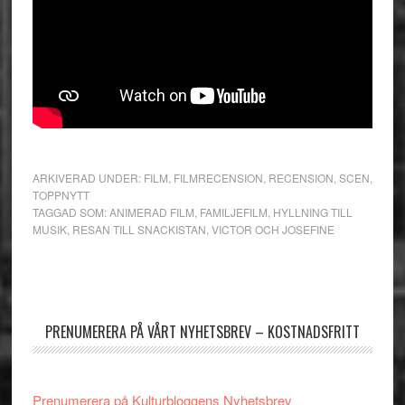
ARKIVERAD UNDER:
FILM
,
FILMRECENSION
,
RECENSION
,
SCEN
,
TOPPNYTT
TAGGAD SOM:
ANIMERAD FILM
,
FAMILJEFILM
,
HYLLNING TILL
MUSIK
,
RESAN TILL SNACKISTAN
,
VICTOR OCH JOSEFINE
Primärt
sidofält
PRENUMERERA PÅ VÅRT NYHETSBREV – KOSTNADSFRITT
Prenumerera på Kulturbloggens Nyhetsbrev