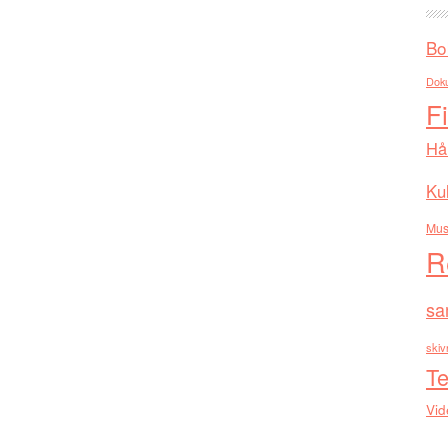
Bo
Dok
F
Hå
Kul
Mus
R
sa
skiv
Te
Vid