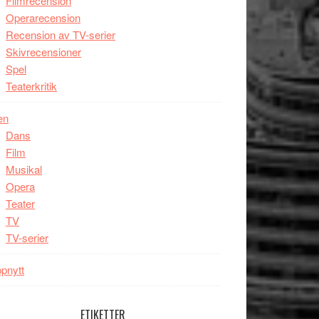
Filmrecension
Operarecension
Recension av TV-serier
Skivrecensioner
Spel
Teaterkritik
en
Dans
Film
Musikal
Opera
Teater
TV
TV-serier
pnytt
ETIKETTER