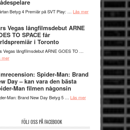
ådespelare
en
tv4
Jackie
om
rtan Betyg 4 Premiär på SVT Play: …
Läs mer
med
Chan
Recension
Vem
i
av
rs Vegas långfilmsdebut ARNE
kan
storform
tv-
OES TO SPACE får
styra
serie:
rldspremiär i Toronto
Mauri?
Svärtan
rs Vegas långfilmsdebut ARNE GOES TO …
–
om
s mer
välgjort
Lars
om
Vegas
lmrecension: Spider-Man: Brand
människans
långfilmsdebut
w Day – kan vara den bästa
mörker
ARNE
ider-Man filmen någonsin
med
GOES
imponerande
om
ider-Man: Brand New Day Betyg 5 …
Läs mer
TO
unga
Filmrecension:
SPACE
skådespelare
Spider-
får
Man:
världspremiär
FÖLJ OSS PÅ FACEBOOK
Brand
i