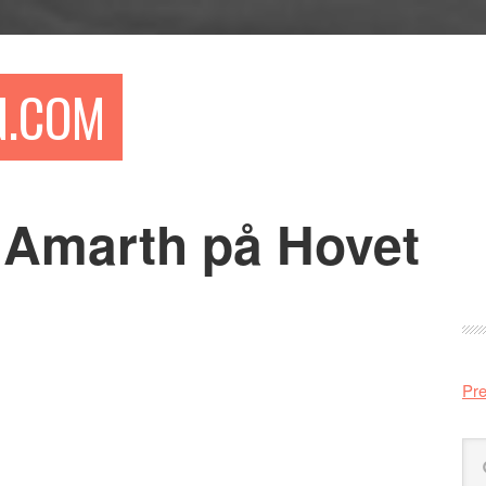
N.COM
 Amarth på Hovet
Pr
si
Pre
Sö
på