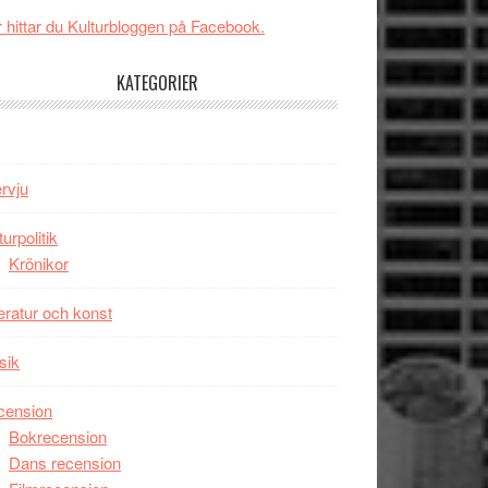
New
Toronto
 hittar du Kulturbloggen på Facebook.
Day
–
KATEGORIER
kan
vara
den
bästa
ervju
Spider-
Man
turpolitik
filmen
Krönikor
någonsin
teratur och konst
sik
cension
Bokrecension
Dans recension