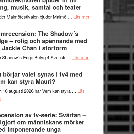
Hannes
ng, musik, samtal och teater
att
Meidal
tänka
om
der Malmöfestivalen bjuder Malmö …
Läs mer
och
på
Malmöfestivalen
Roland
bjuder
lmrecension: The Shadow´s
Pöntinen
in
ge – rolig och spännande med
avslutar
till
 Jackie Chan i storform
Scensommar
sång,
på
om
e Shadow´s Edge Betyg 4 Svensk …
Läs mer
musik,
Artipelag
Filmrecension:
samtal
The
 börjar valet synas i tv4 med
och
Shadow
m kan styra Mauri?
teater
´s
 10 augusti 2026 har Vem kan styra …
Läs
Edge
om
r
–
Nu
rolig
börjar
cension av tv-serie: Svärtan –
och
valet
lgjort om människans mörker
spännande
synas
ed imponerande unga
med
i