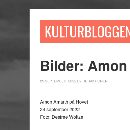
Hoppa
Hoppa
Hoppa
till
till
till
huvudinnehåll
det
sidfot
KULTURBLOGGE
primära
sidofältet
Bilder: Amon
25 SEPTEMBER, 2022
BY
REDAKTIONEN
Amon Amarth på Hovet
24 september 2022
Foto: Desiree Woltze