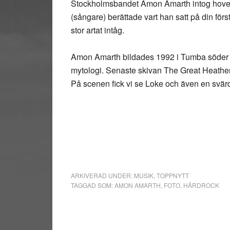
Stockholmsbandet Amon Amarth intog hovet 
(sångare) berättade vart han satt på din för
stor artat intåg.
Amon Amarth bildades 1992 i Tumba söder 
mytologi. Senaste skivan The Great Heathen 
På scenen fick vi se Loke och även en svärds
ARKIVERAD UNDER:
MUSIK
,
TOPPNYTT
TAGGAD SOM:
AMON AMARTH
,
FOTO
,
HÅRDROCK