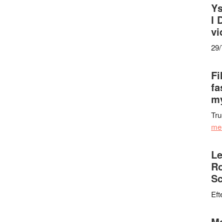
Ys
I 
vi
29
Fi
fa
my
Tru
me
Le
Ro
Sc
Eft
Ma