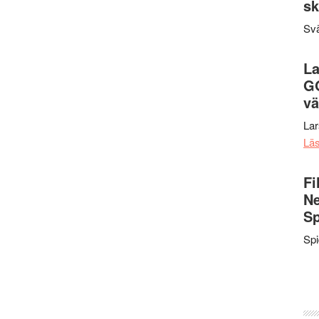
sk
Svä
La
G
vä
La
Lä
Fi
Ne
Sp
Sp