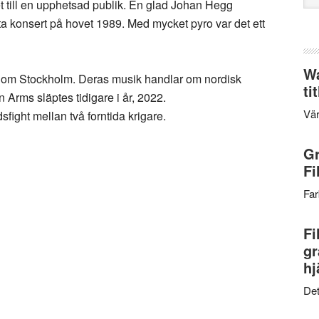
till en upphetsad publik. En glad Johan Hegg
web
sta konsert på hovet 1989. Med mycket pyro var det ett
Wa
om Stockholm. Deras musik handlar om nordisk
ti
Arms släptes tidigare i år, 2022.
Vär
fight mellan två forntida krigare.
Gr
Fi
Far
Fi
gr
hj
Det