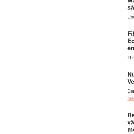
så
Un
Fi
Ed
en
Th
Nu
Ve
Den
me
Re
vä
m