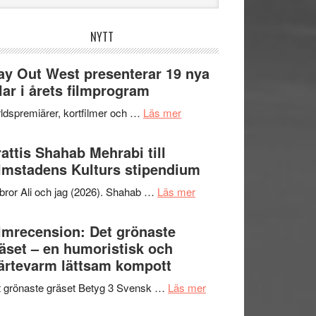
bplatsen
NYTT
y Out West presenterar 19 nya
tlar i årets filmprogram
om
ldspremiärer, kortfilmer och …
Läs mer
Way
Out
attis Shahab Mehrabi till
West
lmstadens Kulturs stipendium
presenterar
om
bror Ali och jag (2026). Shahab …
Läs mer
19
Grattis
nya
Shahab
lmrecension: Det grönaste
titlar
Mehrabi
äset – en humoristisk och
i
till
ärtevarm lättsam kompott
årets
Filmstadens
filmprogram
om
 grönaste gräset Betyg 3 Svensk …
Läs mer
Kulturs
Filmrecension:
stipendium