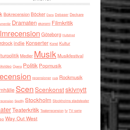
k
Böcker
Bokrecension
Deckare
Debaser
Dans
Dramaten
Filmkritik
umentär
ekonomi
ilmrecension
Göteborg
Hultsfred
indie
Konserter
rdrock
Kultur
Konst
Musik
turpolitik
Musikfestival
Medier
Politik
Popmusik
ikvideo
Opera
ecension
Rockmusik
recensioner
rock
Scen
skivnytt
Scenkonst
mhälle
Stockholm
Stockholms stadsteater
recension
Spotify
ater
Teaterkritik
tv
Teaterrecension
TV-serie
Way Out West
eo