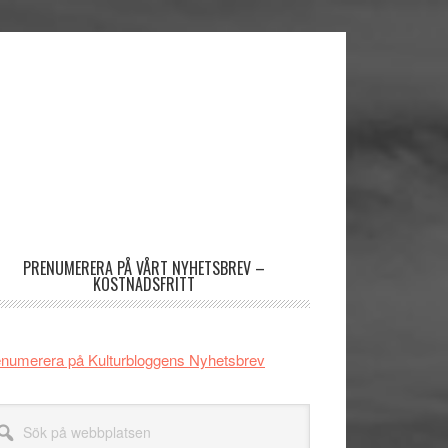
imärt
dofält
PRENUMERERA PÅ VÅRT NYHETSBREV –
KOSTNADSFRITT
numerera på Kulturbloggens Nyhetsbrev
k