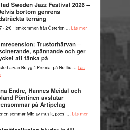
Det
tad Sweden Jazz Festival 2026 –
grönaste
Delvis bortom genrens
gräset
dsträckta terräng
–
om
/7 - 2/8 Hemkommen från Österlen …
Läs mer
en
Ystad
humoristisk
Sweden
lmrecension: Trustorhärvan –
och
Jazz
scinerande, spännande och ger
hjärtevarm
Festival
cket att tänka på
lättsam
2026
kompott
storhärvan Betyg 4 Premiär på Netflix …
Läs
–
om
r
I
Filmrecension:
Delvis
Trustorhärvan
na Endre, Hannes Meidal och
bortom
–
land Pöntinen avslutar
genrens
fascinerande,
ensommar på Artipelag
vidsträckta
spännande
terräng
om
er en sommar fylld av musik, poesi …
Läs mer
och
Lena
ger
Endre,
lmöfestivalen bjuder in till
mycket