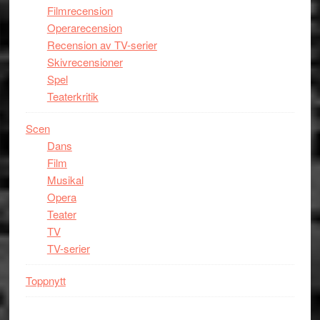
Filmrecension
Operarecension
Recension av TV-serier
Skivrecensioner
Spel
Teaterkritik
Scen
Dans
Film
Musikal
Opera
Teater
TV
TV-serier
Toppnytt