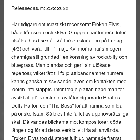
Releasedatum: 25/2 2022
Har tidigare entusiastiskt recenserat Fröken Elvis,
både från scen och skiva. Gruppen har turnerat inför
utsålda hus i sex år. Vårturnén startar nu på fredag
(4/3) och varar till 11 maj.. Kvinnorna har sin egen
charmiga stil grundad i en korsning av rockabilly och
bluegrass. Man blandar och ger i sin utökade
repertoar, vilket fått till följd att bandnamnet numera
känns ganska missvisande, även om kontakten med
idolen inte släppts. Inför tredje plattan hade man för
avsikt att gör versioner av låtar signerade Beatles,
Dolly Parton och ”The Boss” för att nämna somliga
på önskelistan. Så blev inte fallet av upphovsrättsliga
skäl. Då vändes blickarna mot kompositörer, döda
länge nog för att deras verk blivit fria att använda.
Fröken Elvis tog då steget fullt ut, hamnade främst