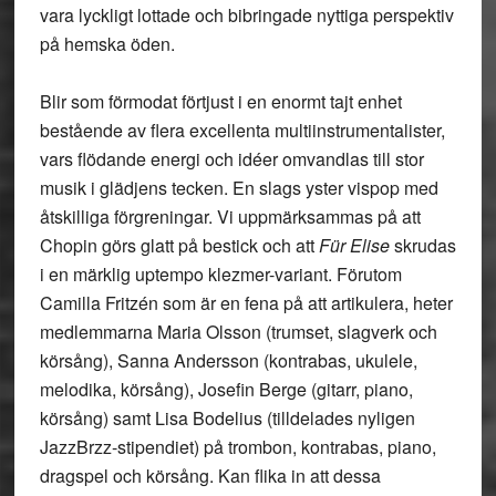
vara lyckligt lottade och bibringade nyttiga perspektiv
på hemska öden.
Blir som förmodat förtjust i en enormt tajt enhet
bestående av flera excellenta multiinstrumentalister,
vars flödande energi och idéer omvandlas till stor
musik i glädjens tecken. En slags yster vispop med
åtskilliga förgreningar. Vi uppmärksammas på att
Chopin görs glatt på bestick och att
Für Elise
skrudas
i en märklig uptempo klezmer-variant. Förutom
Camilla Fritzén som är en fena på att artikulera, heter
medlemmarna Maria Olsson (trumset, slagverk och
körsång), Sanna Andersson (kontrabas, ukulele,
melodika, körsång), Josefin Berge (gitarr, piano,
körsång) samt Lisa Bodelius (tilldelades nyligen
JazzBrzz-stipendiet) på trombon, kontrabas, piano,
dragspel och körsång. Kan flika in att dessa