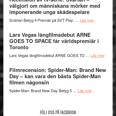
valet
välgjort om människans mörker med
och
synas
imponerande unga skådespelare
spännande
i
med
om
Svärtan Betyg 4 Premiär på SVT Play: …
Läs mer
tv4
en
Recension
med
Jackie
av
Lars Vegas långfilmsdebut ARNE
Vem
Chan
tv-
GOES TO SPACE får världspremiär i
kan
i
serie:
Toronto
styra
storform
Svärtan
Mauri?
om
Lars Vegas långfilmsdebut ARNE GOES TO …
Läs mer
–
Lars
välgjort
Vegas
Filmrecension: Spider-Man: Brand New
om
långfi
Day – kan vara den bästa Spider-Man
människans
ARNE
filmen någonsin
mörker
GOES
med
om
Spider-Man: Brand New Day Betyg 5 …
Läs mer
TO
imponerande
Filmrecension
SPAC
unga
Spider-
får
skådespelar
Man:
världs
FÖLJ OSS PÅ FACEBOOK
Brand