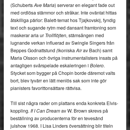
(Schuberts
Ave Maria
) serverar en elegant fade out
med ordlösa stämmor och stråkar. Inte oväntat hittas
åtskilliga pärlor: Balett-temat hos Tjajkovskij, fyndig
text och sugande rytm med dansant framtoning som
maskerar aria ur
Trollflöjten
, stämsången med
lugnande verkan influerad av Swingle Singers från
Beppes Godnattstund
(
ikoniska
Air
av Bach) samt
Maria Olsson och övriga instrumentalisters insats på
antagligen svårspelade eskaleringen i
Bolero
.
Stycket som bygger på Chopin borde däremot valts
bort, blev tyvärr en lätt menlös sak som inte gör
pianisters favorittonsättare rättvisa.
Till sist några rader om plattans enda konkreta Elvis-
koppling.
If I Can Dream
av W. Brown skrevs på
beställning av producenterna för en tevesänd
julshow 1968. I Lisa Linders översättning blir titeln