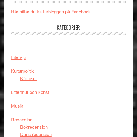
i
New
Toront
Här hittar du Kulturbloggen på Facebook.
Day
–
KATEGORIER
kan
vara
den
..
bästa
Intervju
Spider-
Man
Kulturpolitik
filmen
Krönikor
någonsin
Litteratur och konst
Musik
Recension
Bokrecension
Dans recension