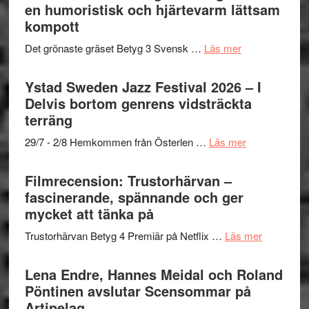
Mehrabi
en humoristisk och hjärtevarm lättsam
i
till
kompott
årets
Filmstadens
filmprogram
om
Det grönaste gräset Betyg 3 Svensk …
Läs mer
Kulturs
Filmrecension:
stipendium
Det
Ystad Sweden Jazz Festival 2026 – I
grönaste
Delvis bortom genrens vidsträckta
gräset
terräng
–
om
29/7 - 2/8 Hemkommen från Österlen …
Läs mer
en
Ystad
humoristisk
Sweden
Filmrecension: Trustorhärvan –
och
Jazz
fascinerande, spännande och ger
hjärtevarm
Festival
mycket att tänka på
lättsam
2026
kompott
om
Trustorhärvan Betyg 4 Premiär på Netflix …
Läs mer
–
Filmrecens
I
Trustorhä
Lena Endre, Hannes Meidal och Roland
Delvis
–
Pöntinen avslutar Scensommar på
bortom
fascineran
Artipelag
genrens