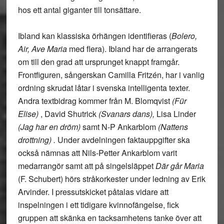
hos ett antal giganter till tonsättare.
Ibland kan klassiska örhängen identifieras (
Bolero,
Air, Ave Maria
med flera). Ibland har de arrangerats
om till den grad att ursprunget knappt framgår.
Frontfiguren, sångerskan Camilla Fritzén, har i vanlig
ordning skrudat låtar i svenska intelligenta texter.
Andra textbidrag kommer från M. Blomqvist
(Für
Elise)
, David Shutrick
(Svanars dans),
Lisa Linder
(Jag har en dröm)
samt N-P Ankarblom
(Nattens
drottning) .
Under avdelningen faktauppgifter ska
också nämnas att Nils-Petter Ankarblom varit
medarrangör samt att på singelsläppet
Där går Maria
(F. Schubert) hörs stråkorkester under ledning av Erik
Arvinder. I pressutskicket påtalas vidare att
inspelningen i ett tidigare kvinnofängelse, fick
gruppen att skänka en tacksamhetens tanke över att