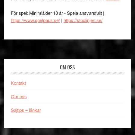
För spel: Minimiålder 18 år - Spela ansvarsfullt |
https://www.spelpaus.se/
|
https://stodlinjen.se/
Footer
OM OSS
Kontakt
Om oss
Sajtips – länkar