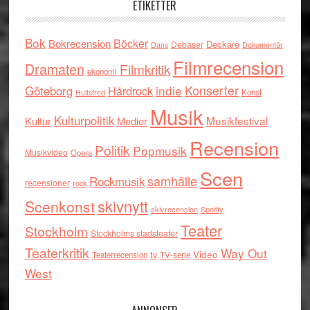
ETIKETTER
Bok
Böcker
Bokrecension
Deckare
Debaser
Dokumentär
Dans
Filmrecension
Dramaten
Filmkritik
ekonomi
indie
Konserter
Göteborg
Hårdrock
Konst
Hultsfred
Musik
Kulturpolitik
Musikfestival
Kultur
Medier
Recension
Politik
Popmusik
Musikvideo
Opera
Scen
samhälle
Rockmusik
recensioner
rock
skivnytt
Scenkonst
skivrecension
Spotify
Teater
Stockholm
Stockholms stadsteater
Teaterkritik
Way Out
tv
Video
Teaterrecension
TV-serie
West