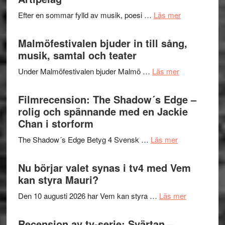
spännand
vidsträckta
om
Efter en sommar fylld av musik, poesi …
Läs mer
och
terräng
Lena
ger
Endre,
Malmöfestivalen bjuder in till sång,
mycket
Hannes
musik, samtal och teater
att
Meidal
tänka
om
Under Malmöfestivalen bjuder Malmö …
Läs mer
och
på
Malmöfestiva
Roland
bjuder
Filmrecension: The Shadow´s Edge –
Pöntinen
in
rolig och spännande med en Jackie
avslutar
till
Chan i storform
Scensommar
sång,
på
om
The Shadow´s Edge Betyg 4 Svensk …
Läs mer
musik,
Artipelag
Filmrecension
samtal
The
Nu börjar valet synas i tv4 med Vem
och
Shadow
kan styra Mauri?
teater
´s
om
Den 10 augusti 2026 har Vem kan styra …
Läs mer
Edge
Nu
–
börjar
Recension av tv-serie: Svärtan –
rolig