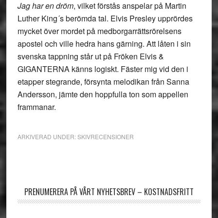
Jag har en dröm
, vilket förstås anspelar på Martin
Luther King´s berömda tal. Elvis Presley upprördes
mycket över mordet på medborgarrättsrörelsens
apostel och ville hedra hans gärning. Att låten i sin
svenska tappning står ut på Fröken Elvis &
GIGANTERNA känns logiskt. Fäster mig vid den i
etapper stegrande, försynta melodikan från Sanna
Andersson, jämte den hoppfulla ton som appellen
frammanar.
ARKIVERAD UNDER:
SKIVRECENSIONER
Primärt
sidofält
PRENUMERERA PÅ VÅRT NYHETSBREV – KOSTNADSFRITT