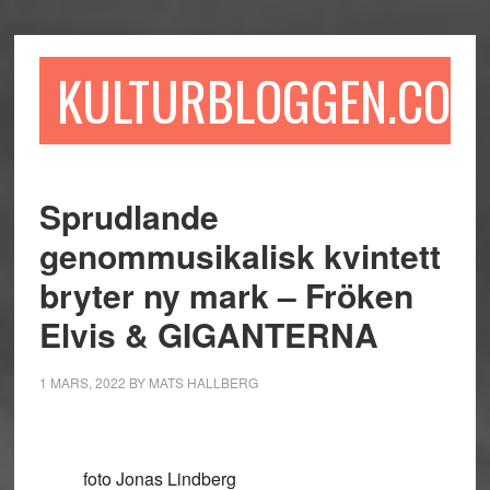
Hoppa
Hoppa
Hoppa
till
till
till
huvudinnehåll
det
sidfot
KULTURBLOGGEN.COM
primära
sidofältet
Sprudlande
genommusikalisk kvintett
bryter ny mark – Fröken
Elvis & GIGANTERNA
1 MARS, 2022
BY
MATS HALLBERG
foto Jonas Lindberg