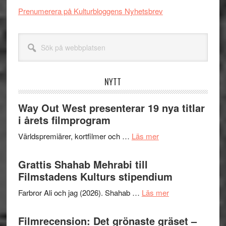
Prenumerera på Kulturbloggens Nyhetsbrev
Sök
på
webbplatsen
NYTT
Way Out West presenterar 19 nya titlar
i årets filmprogram
om
Världspremiärer, kortfilmer och …
Läs mer
Way
Out
Grattis Shahab Mehrabi till
West
Filmstadens Kulturs stipendium
presenterar
om
Farbror Ali och jag (2026). Shahab …
Läs mer
19
Grattis
nya
Shahab
Filmrecension: Det grönaste gräset –
titlar