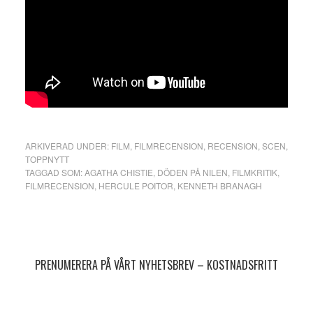
ARKIVERAD UNDER:
FILM
,
FILMRECENSION
,
RECENSION
,
SCEN
,
TOPPNYTT
TAGGAD SOM:
AGATHA CHISTIE
,
DÖDEN PÅ NILEN
,
FILMKRITIK
,
FILMRECENSION
,
HERCULE POITOR
,
KENNETH BRANAGH
Primärt
sidofält
PRENUMERERA PÅ VÅRT NYHETSBREV – KOSTNADSFRITT