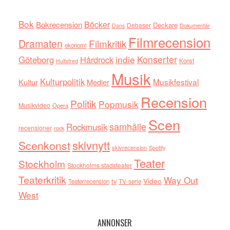
Bok
Böcker
Bokrecension
Deckare
Debaser
Dokumentär
Dans
Filmrecension
Dramaten
Filmkritik
ekonomi
indie
Konserter
Göteborg
Hårdrock
Konst
Hultsfred
Musik
Kulturpolitik
Musikfestival
Kultur
Medier
Recension
Politik
Popmusik
Musikvideo
Opera
Scen
samhälle
Rockmusik
recensioner
rock
skivnytt
Scenkonst
skivrecension
Spotify
Teater
Stockholm
Stockholms stadsteater
Teaterkritik
Way Out
tv
Video
Teaterrecension
TV-serie
West
ANNONSER