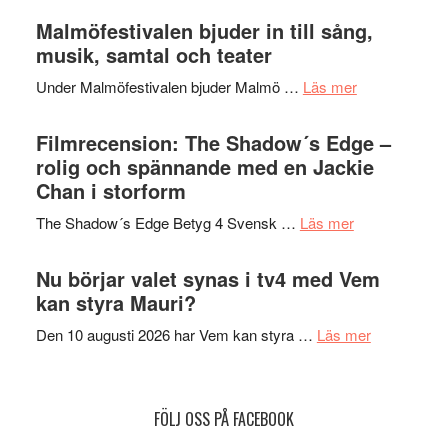
ger
Endre,
Malmöfestivalen bjuder in till sång,
mycket
Hannes
musik, samtal och teater
att
Meidal
tänka
om
Under Malmöfestivalen bjuder Malmö …
Läs mer
och
på
Malmöfestiva
Roland
bjuder
Filmrecension: The Shadow´s Edge –
Pöntinen
in
rolig och spännande med en Jackie
avslutar
till
Chan i storform
Scensommar
sång,
på
om
The Shadow´s Edge Betyg 4 Svensk …
Läs mer
musik,
Artipelag
Filmrecension
samtal
The
Nu börjar valet synas i tv4 med Vem
och
Shadow
kan styra Mauri?
teater
´s
om
Den 10 augusti 2026 har Vem kan styra …
Läs mer
Edge
Nu
–
börjar
rolig
valet
och
FÖLJ OSS PÅ FACEBOOK
synas
spännande