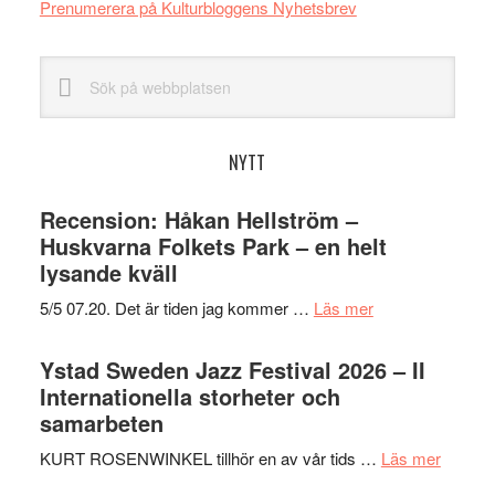
Prenumerera på Kulturbloggens Nyhetsbrev
Sök
på
webbplatsen
NYTT
Recension: Håkan Hellström –
Huskvarna Folkets Park – en helt
lysande kväll
om
5/5 07.20. Det är tiden jag kommer …
Läs mer
Recension:
Håkan
Ystad Sweden Jazz Festival 2026 – II
Hellström
Internationella storheter och
–
samarbeten
Huskvarna
om
KURT ROSENWINKEL tillhör en av vår tids …
Läs mer
Folkets
Ystad
Park