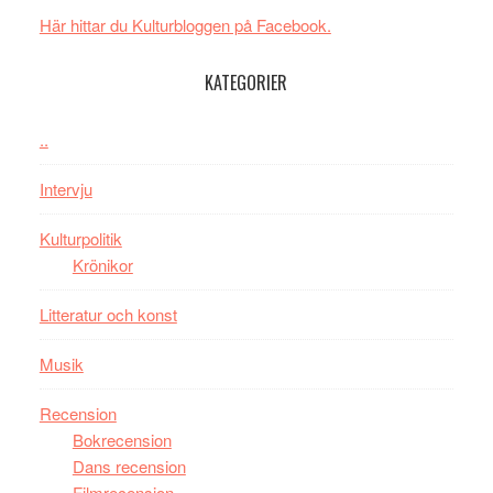
i
med
Här hittar du Kulturbloggen på Facebook.
tv4
en
med
Jackie
KATEGORIER
Vem
Chan
kan
i
styra
..
storform
Mauri?
Intervju
Kulturpolitik
Krönikor
Litteratur och konst
Musik
Recension
Bokrecension
Dans recension
Filmrecension