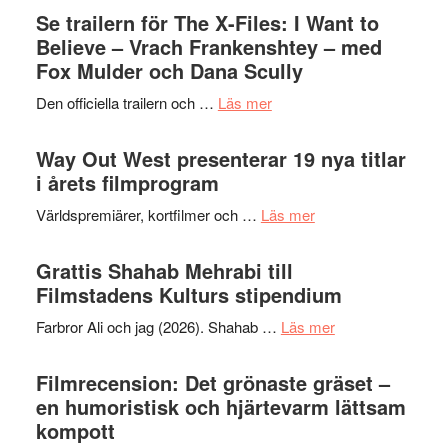
Swede
Se trailern för The X-Files: I Want to
–
Jazz
Believe – Vrach Frankenshtey – med
en
Festiva
Fox Mulder och Dana Scully
helt
2026
lysande
om
Den officiella trailern och …
Läs mer
–
kväll
Se
II
trailern
Way Out West presenterar 19 nya titlar
Internat
för
i årets filmprogram
storhet
The
och
om
Världspremiärer, kortfilmer och …
Läs mer
X-
samarb
Way
Files:
Out
Grattis Shahab Mehrabi till
I
West
Filmstadens Kulturs stipendium
Want
presenterar
to
om
Farbror Ali och jag (2026). Shahab …
Läs mer
19
Believe
Grattis
nya
–
Shahab
Filmrecension: Det grönaste gräset –
titlar
Vrach
Mehrabi
en humoristisk och hjärtevarm lättsam
i
Frankenshtey
till
kompott
årets
–
Filmstadens