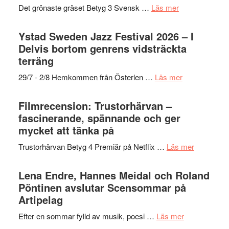
filmprogram
med
om
Det grönaste gräset Betyg 3 Svensk …
Läs mer
Kulturs
Fox
Filmrecension:
stipendium
Mulder
Det
Ystad Sweden Jazz Festival 2026 – I
och
grönaste
Delvis bortom genrens vidsträckta
Dana
gräset
terräng
Scully
–
om
29/7 - 2/8 Hemkommen från Österlen …
Läs mer
en
Ystad
humoristisk
Sweden
Filmrecension: Trustorhärvan –
och
Jazz
fascinerande, spännande och ger
hjärtevarm
Festival
mycket att tänka på
lättsam
2026
kompott
om
Trustorhärvan Betyg 4 Premiär på Netflix …
Läs mer
–
Filmrecens
I
Trustorhä
Lena Endre, Hannes Meidal och Roland
Delvis
–
Pöntinen avslutar Scensommar på
bortom
fascineran
Artipelag
genrens
spännand
vidsträckta
om
Efter en sommar fylld av musik, poesi …
Läs mer
och
terräng
Lena