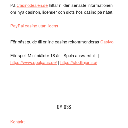
På
Casinodealen.se
hittar ni den senaste informationen
om nya casinon, licenser och slots hos casino på nätet.
PayPal casino utan licens
För bäst guide till online casino rekommenderas
Casivo
För spel: Minimiålder 18 år - Spela ansvarsfullt |
https://www.spelpaus.se/
|
https://stodlinjen.se/
Footer
OM OSS
Kontakt