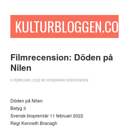
Hoppa
Hoppa
Hoppa
till
till
till
huvudinnehåll
det
sidfot
KULTURBLOGGEN.COM
primära
sidofältet
Filmrecension: Döden på
Nilen
9 FEBRUARI, 2022
BY
ROSEMARI SÖDERGREN
Döden på Nilen
Betyg 3
Svensk biopremiär 11 februari 2022
Regi Kenneth Branagh