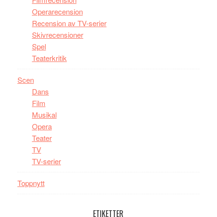
Operarecension
Recension av TV-serier
Skivrecensioner
Spel
Teaterkritik
Scen
Dans
Film
Musikal
Opera
Teater
TV
TV-serier
Toppnytt
ETIKETTER