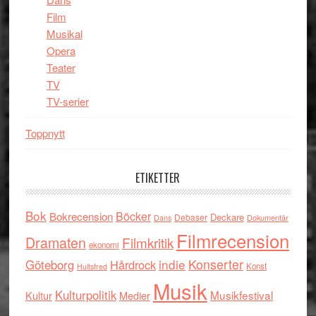
Film
Musikal
Opera
Teater
TV
TV-serier
Toppnytt
ETIKETTER
Bok
Böcker
Bokrecension
Deckare
Debaser
Dokumentär
Dans
Filmrecension
Dramaten
Filmkritik
ekonomi
indie
Konserter
Göteborg
Hårdrock
Konst
Hultsfred
Musik
Kulturpolitik
Musikfestival
Kultur
Medier