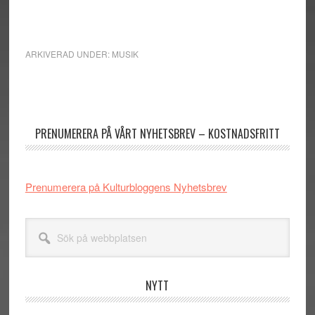
ARKIVERAD UNDER:
MUSIK
Primärt
sidofält
PRENUMERERA PÅ VÅRT NYHETSBREV – KOSTNADSFRITT
Prenumerera på Kulturbloggens Nyhetsbrev
Sök
på
webbplatsen
NYTT