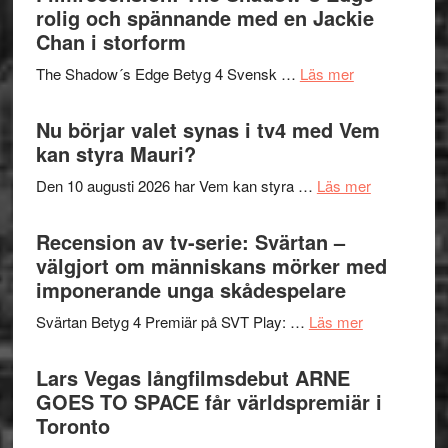
in
rolig och spännande med en Jackie
avslutar
till
Chan i storform
Scensommar
sång,
på
om
The Shadow´s Edge Betyg 4 Svensk …
Läs mer
musik,
Artipelag
Filmrecension
samtal
The
Nu börjar valet synas i tv4 med Vem
och
Shadow
kan styra Mauri?
teater
´s
om
Den 10 augusti 2026 har Vem kan styra …
Läs mer
Edge
Nu
–
börjar
Recension av tv-serie: Svärtan –
rolig
valet
välgjort om människans mörker med
och
synas
imponerande unga skådespelare
spännande
i
med
om
Svärtan Betyg 4 Premiär på SVT Play: …
Läs mer
tv4
en
Recension
med
Jackie
av
Lars Vegas långfilmsdebut ARNE
Vem
Chan
tv-
GOES TO SPACE får världspremiär i
kan
i
serie:
Toronto
styra
storform
Svärtan