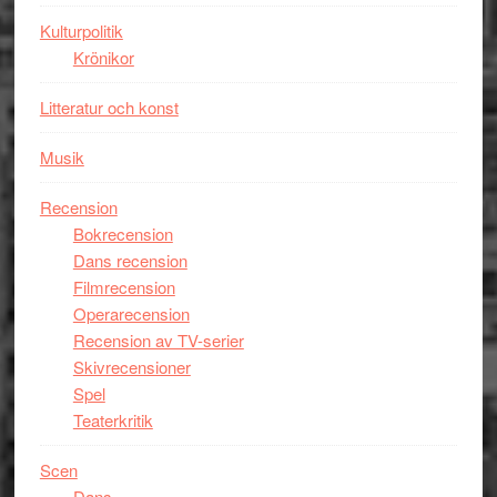
Man
Kulturpolitik
filmen
Krönikor
någonsin
Litteratur och konst
Musik
Recension
Bokrecension
Dans recension
Filmrecension
Operarecension
Recension av TV-serier
Skivrecensioner
Spel
Teaterkritik
Scen
Dans