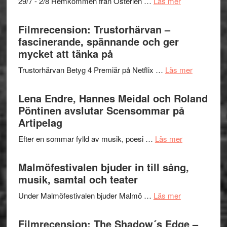
om
29/7 - 2/8 Hemkommen från Österlen …
Läs mer
en
Ystad
humoristisk
Sweden
Filmrecension: Trustorhärvan –
och
Jazz
fascinerande, spännande och ger
hjärtevarm
Festival
mycket att tänka på
lättsam
2026
kompott
om
Trustorhärvan Betyg 4 Premiär på Netflix …
Läs mer
–
Filmrecens
I
Trustorhä
Lena Endre, Hannes Meidal och Roland
Delvis
–
Pöntinen avslutar Scensommar på
bortom
fascineran
Artipelag
genrens
spännand
vidsträckta
om
Efter en sommar fylld av musik, poesi …
Läs mer
och
terräng
Lena
ger
Endre,
Malmöfestivalen bjuder in till sång,
mycket
Hannes
musik, samtal och teater
att
Meidal
tänka
om
Under Malmöfestivalen bjuder Malmö …
Läs mer
och
på
Malmöfestiva
Roland
bjuder
Filmrecension: The Shadow´s Edge –
Pöntinen