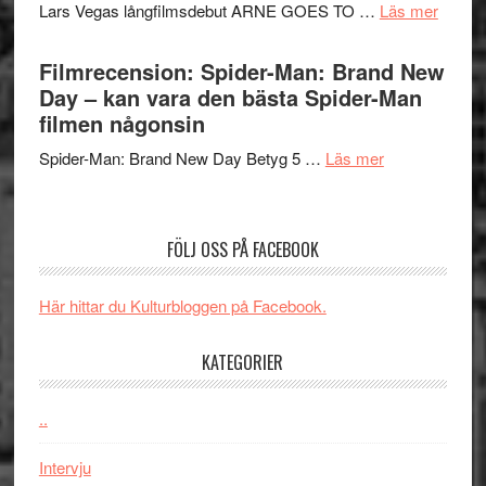
Mauri?
om
Lars Vegas långfilmsdebut ARNE GOES TO …
Läs mer
–
Lars
välgjort
Vegas
Filmrecension: Spider-Man: Brand New
om
långfi
Day – kan vara den bästa Spider-Man
människans
ARNE
filmen någonsin
mörker
GOES
med
om
Spider-Man: Brand New Day Betyg 5 …
Läs mer
TO
imponerande
Filmrecension
SPAC
unga
Spider-
får
skådespelar
Man:
världs
FÖLJ OSS PÅ FACEBOOK
Brand
i
New
Toront
Här hittar du Kulturbloggen på Facebook.
Day
–
KATEGORIER
kan
vara
den
..
bästa
Intervju
Spider-