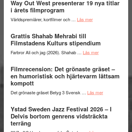
Way Out West presenterar 19 nya titlar
i årets filmprogram
om
Världspremiärer, kortfilmer och …
Läs mer
Way
Out
Grattis Shahab Mehrabi till
West
Filmstadens Kulturs stipendium
presenterar
om
Farbror Ali och jag (2026). Shahab …
Läs mer
19
Grattis
nya
Shahab
Filmrecension: Det grönaste gräset –
titlar
Mehrabi
en humoristisk och hjärtevarm lättsam
i
till
kompott
årets
Filmstadens
filmprogram
om
Det grönaste gräset Betyg 3 Svensk …
Läs mer
Kulturs
Filmrecension:
stipendium
Det
Ystad Sweden Jazz Festival 2026 – I
grönaste
Delvis bortom genrens vidsträckta
gräset
terräng
–