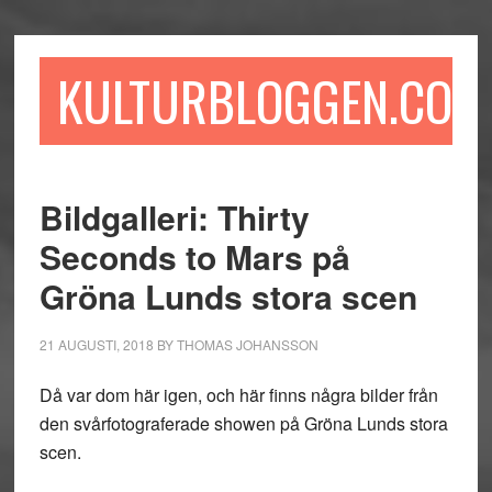
Hoppa
Hoppa
Hoppa
till
till
till
huvudinnehåll
det
sidfot
KULTURBLOGGEN.COM
primära
sidofältet
Bildgalleri: Thirty
Seconds to Mars på
Gröna Lunds stora scen
21 AUGUSTI, 2018
BY
THOMAS JOHANSSON
Då var dom här igen, och här finns några bilder från
den svårfotograferade showen på Gröna Lunds stora
scen.