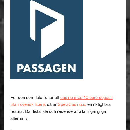
För den som letar efter ett
casino med 10 euro deposit
utan svensk licens
så är
SpelaCasino.io
en riktigt bra
resurs. Där listar de och recenserar alla tillgängliga
alternativ.