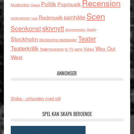
Recension
Politik
Popmusik
Musikvideo
Opera
Scen
samhälle
Rockmusik
recensioner
rock
skivnytt
Scenkonst
skivrecension
Spotify
Teater
Stockholm
Stockholms stadsteater
Teaterkritik
Way Out
tv
Video
Teaterrecension
TV-serie
West
ANNONSER
Shiba - urhunden med stil
SPEL KAN SKAPA BEROENDE