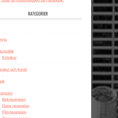
tv4
Jackie
med
Chan
KATEGORIER
Vem
i
kan
storform
styra
Mauri?
ervju
turpolitik
Krönikor
teratur och konst
sik
cension
Bokrecension
Dans recension
Filmrecension