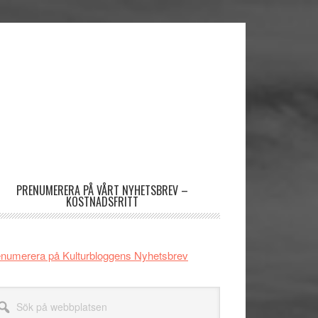
imärt
dofält
PRENUMERERA PÅ VÅRT NYHETSBREV –
KOSTNADSFRITT
numerera på Kulturbloggens Nyhetsbrev
k