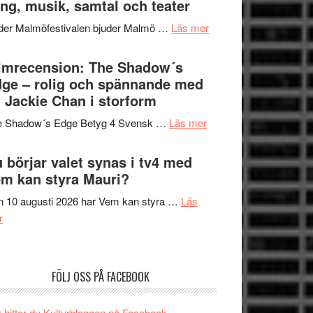
ng, musik, samtal och teater
att
Meidal
tänka
om
der Malmöfestivalen bjuder Malmö …
Läs mer
och
på
Malmöfestivalen
Roland
bjuder
lmrecension: The Shadow´s
Pöntinen
in
ge – rolig och spännande med
avslutar
till
 Jackie Chan i storform
Scensommar
sång,
på
om
e Shadow´s Edge Betyg 4 Svensk …
Läs mer
musik,
Artipelag
Filmrecension:
samtal
The
 börjar valet synas i tv4 med
och
Shadow
m kan styra Mauri?
teater
´s
 10 augusti 2026 har Vem kan styra …
Läs
Edge
om
r
–
Nu
rolig
börjar
och
valet
spännande
FÖLJ OSS PÅ FACEBOOK
synas
med
i
en
 hittar du Kulturbloggen på Facebook.