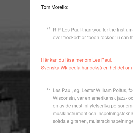
Tom Morello:
RIP Les Paul-thankyou for the instrume
ever “rocked” or “been rocked” u can 
Här kan du läsa mer om Les Paul.
Svenska Wkipedia har också en hel del om 
Les Paul, eg. Lester William Polfus, 
Wisconsin, var en amerikansk jazz- oc
en av de mest inflytelserika personern
musikinstrument och inspelningsteknik
solida elgitarren, multitrackinspelning