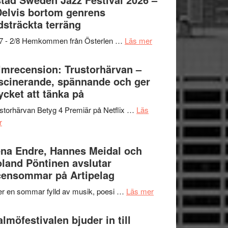
och
grönaste
Delvis bortom genrens
Dana
gräset
dsträckta terräng
Scully
–
om
/7 - 2/8 Hemkommen från Österlen …
Läs mer
en
Ystad
humoristisk
Sweden
lmrecension: Trustorhärvan –
och
Jazz
scinerande, spännande och ger
hjärtevarm
Festival
cket att tänka på
lättsam
2026
kompott
storhärvan Betyg 4 Premiär på Netflix …
Läs
–
om
r
I
Filmrecension:
Delvis
Trustorhärvan
na Endre, Hannes Meidal och
bortom
–
land Pöntinen avslutar
genrens
fascinerande,
ensommar på Artipelag
vidsträckta
spännande
terräng
om
er en sommar fylld av musik, poesi …
Läs mer
och
Lena
ger
Endre,
lmöfestivalen bjuder in till
mycket
Hannes