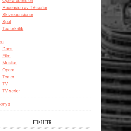
Operarecension
Recension av TV-serier
Skivrecensioner
Spel
Teaterkritik
en
Dans
Film
Musikal
Opera
Teater
TV
TV-serier
pnytt
ETIKETTER