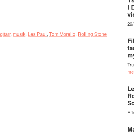
I 
vi
29
gitarr
,
musik
,
Les Paul
,
Tom Morello
,
Rolling Stone
Fi
fa
my
Tru
me
Le
Ro
Sc
Eft
Ma