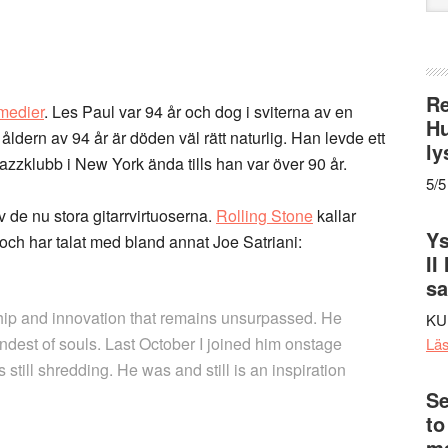
web
Re
 medier
. Les Paul var 94 år och dog i sviterna av en
Hu
dern av 94 år är döden väl rätt naturlig. Han levde ett
ly
jazzklubb i New York ända tills han var över 90 år.
5/5
v de nu stora gitarrvirtuoserna.
Rolling Stone
kallar
Ys
g” och har talat med bland annat Joe Satriani:
II
s
hip and innovation that remains unsurpassed. He
KU
indest of souls. Last October I joined him onstage
Lä
still shredding. He was and still is an inspiration
Se
to
me