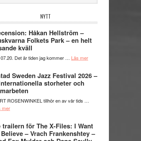
bplatsen
NYTT
cension: Håkan Hellström –
skvarna Folkets Park – en helt
sande kväll
om
 07.20. Det är tiden jag kommer …
Läs mer
Recension:
Håkan
tad Sweden Jazz Festival 2026 –
Hellström
 Internationella storheter och
–
amarbeten
Huskvarna
RT ROSENWINKEL tillhör en av vår tids …
Folkets
om
s mer
Park
Ystad
–
Sweden
 trailern för The X-Files: I Want
en
Jazz
 Believe – Vrach Frankenshtey –
helt
Festival
d Fox Mulder och Dana Scully
lysande