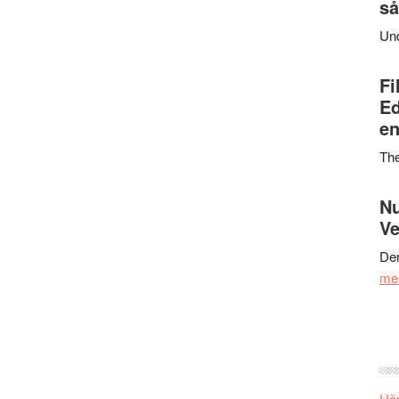
så
Un
Fi
Ed
en
Th
Nu
Ve
Den
me
Här