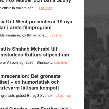
2026
kväll
om
 officiella trailern och …
Läs mer
–
Se
II
trailern
y Out West presenterar 19 nya
Internationella
för
tlar i årets filmprogram
storheter
The
och
om
ldspremiärer, kortfilmer och …
Läs mer
X-
samarbeten
Way
Files:
Out
attis Shahab Mehrabi till
I
West
lmstadens Kulturs stipendium
Want
presenterar
to
om
bror Ali och jag (2026). Shahab …
Läs mer
19
Believe
Grattis
nya
–
Shahab
lmrecension: Det grönaste
titlar
Vrach
Mehrabi
äset – en humoristisk och
i
Frankenshtey
till
ärtevarm lättsam kompott
årets
–
Filmstadens
filmprogram
med
om
 grönaste gräset Betyg 3 Svensk …
Läs mer
Kulturs
Fox
Filmrecension:
stipendium
Mulder
Det
tad Sweden Jazz Festival 2026 –