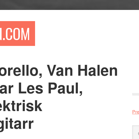
N.COM
rello, Van Halen
Pr
si
lar Les Paul,
ektrisk
Pre
itarr
Sö
på