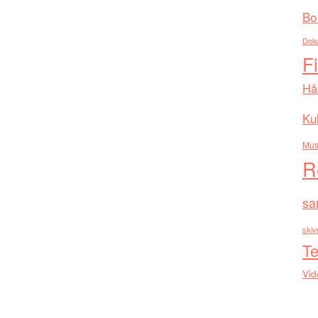
Bo
Dok
F
Hå
Kul
Mus
R
sa
skiv
Te
Vid