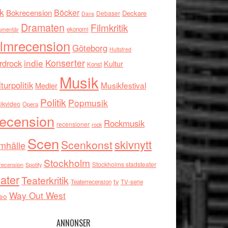
k
Böcker
Bokrecension
Deckare
Debaser
Dans
Dramaten
Filmkritik
umentär
ekonomi
ilmrecension
Göteborg
Hultsfred
indie
Konserter
rdrock
Kultur
Konst
Musik
turpolitik
Musikfestival
Medier
Politik
Popmusik
ikvideo
Opera
ecension
Rockmusik
recensioner
rock
Scen
skivnytt
Scenkonst
mhälle
Stockholm
Stockholms stadsteater
recension
Spotify
ater
Teaterkritik
tv
Teaterrecension
TV-serie
Way Out West
eo
ANNONSER