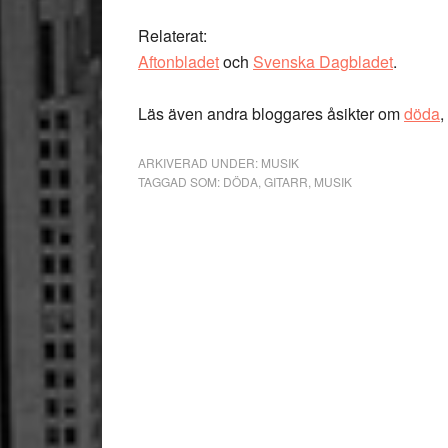
Relaterat:
Aftonbladet
och
Svenska Dagbladet
.
Läs även andra bloggares åsikter om
döda
,
ARKIVERAD UNDER:
MUSIK
TAGGAD SOM:
DÖDA
,
GITARR
,
MUSIK