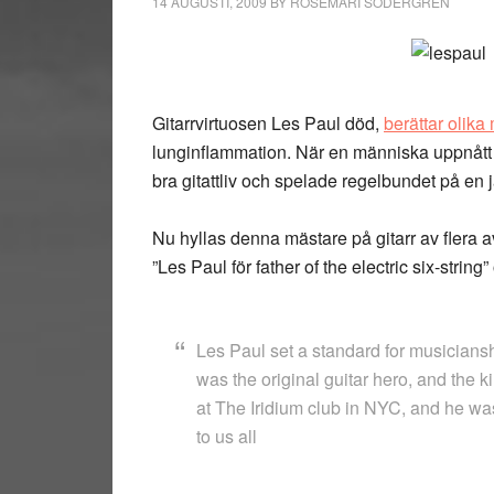
14 AUGUSTI, 2009
BY
ROSEMARI SÖDERGREN
Gitarrvirtuosen Les Paul död,
berättar olika
lunginflammation. När en människa uppnått ål
bra gitattliv och spelade regelbundet på en 
Nu hyllas denna mästare på gitarr av flera a
”Les Paul för father of the electric six-strin
Les Paul set a standard for musicians
was the original guitar hero, and the k
at The Iridium club in NYC, and he was 
to us all