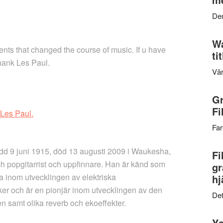
Den
Wa
nts that changed the course of music. If u have
ti
thank Les Paul.
Vär
Gr
Fi
Les Paul.
Far
född 9 juni 1915, död 13 augusti 2009 i Waukesha,
Fi
h popgitarrist och uppfinnare. Han är känd som
gr
a inom utvecklingen av elektriska
hj
er och är en pionjär inom utvecklingen av den
Det
en samt olika reverb och ekoeffekter.
Ys