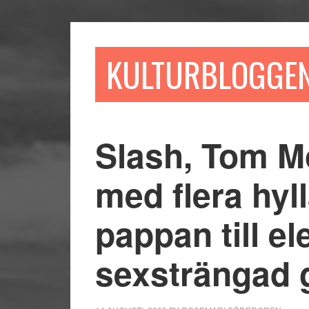
Hoppa
Hoppa
Hoppa
till
till
till
huvudinnehåll
det
sidfot
KULTURBLOGGE
primära
sidofältet
Slash, Tom Mo
med flera hyl
pappan till el
sexsträngad g